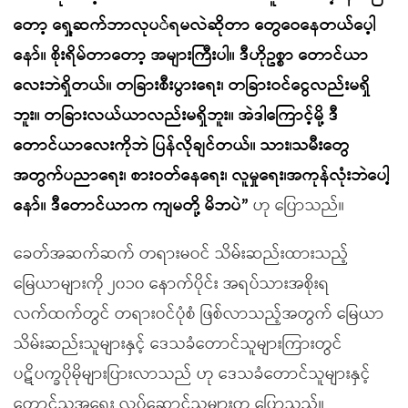
တော့ ရှေ့ဆက်ဘာလုပ်ရမလဲဆိုတာ တွေဝေနေတယ်ပေ့ါ
နော်။ စိုးရိမ်တာတော့ အများကြီးပါ။ ဒီဟိုဥစ္စာ တောင်ယာ
လေးဘဲရှိတယ်။ တခြားစီးပွားရေး၊ တခြားဝင်ငွေလည်းမရှိ
ဘူး။ တခြားလယ်ယာလည်းမရှိဘူး။ အဲဒါကြောင့်မို့ ဒီ
တောင်ယာလေးကိုဘဲ ပြန်လိုချင်တယ်။ သား၊သမီးတွေ
အတွက်ပညာရေး၊ စားဝတ်နေရေး၊ လူမှုရေး၊အကုန်လုံးဘဲပေါ့
နော်။ ဒီတောင်ယာက ကျမတို့ မိဘပဲ”
ဟု ပြောသည်။
ခေတ်အဆက်ဆက် တရားမဝင် သိမ်းဆည်းထားသည့်
မြေယာများကို ၂၀၁၀ နောက်ပိုင်း အရပ်သားအစိုးရ
လက်ထက်တွင် တရားဝင်ပုံစံ ဖြစ်လာသည့်အတွက် မြေယာ
သိမ်းဆည်းသူများနှင့် ဒေသခံတောင်သူများကြားတွင်
ပဋိပက္ခပိုမိုများပြားလာသည် ဟု ဒေသခံတောင်သူများနှင့်
တောင်သူအရေး လုပ်ဆောင်သူများက ပြောသည်။