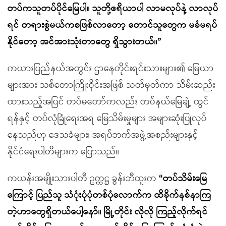
တပ်ကသူတပ်ပိုင်မြေပါ။ သူတို့ဧရိယာပါ လာမလုပ်နဲ့ လာလုပ်
ရင် တရားစွဲမယ်ကစဖြစ်လာတော့ တောင်သူတွေက မခံမရပ်
နိုင်တော့ အင်အားသုံးတာတွေ ရှိသွားတယ်။”
ကယားပြည်နယ်အတွင်း ဌာနေတိုင်းရင်းသားများ၏ မြေယာ
များအား သစ်တောကြိုးဝိုင်းအဖြစ် သတ်မှတ်ကာ သိမ်းဆည်း
ထားသည့်အပြင် တပ်မတော်ကလည်း တပ်နယ်မြေချဲ့ ထွင်
ရန်နှင့် တပ်လုံခြုံရေးအရ မြေသိမ်းမှုများ အများဆုံးပြုလုပ်
နေသည်ဟု ဒေသခံများ၊ အရပ်ဘက်အဖွဲ့အစည်းများနှင့်
နိုင်ငံရေးပါတီများက ပြောသည်။
ကယန်းအမျိုးသားပါတီ ဥက္ကဋ္ဌ ခွန်းဘီထူးက
“တပ်သိမ်းမြေ
ကြောင့် ပြည်သူ သုံံးပုံပုံတစ်ပုံလောက်က ထိခိုက်နစ်နာကြ
တဲ့ဟာတွေရှိတယ်ပေါ့နော်။ မြို့တိုင်း လိုလို ကြည့်လိုက်ရင်