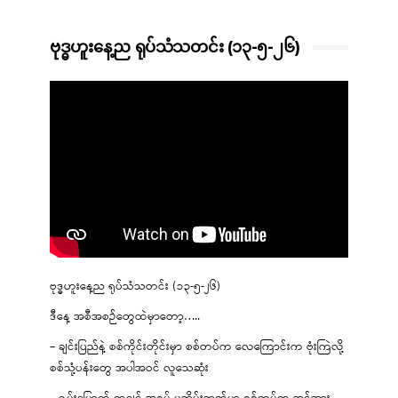
ဗုဒ္ဓဟူးနေ့ည ရုပ်သံသတင်း (၁၃-၅-၂၆)
ဗုဒ္ဓဟူးနေ့ည ရုပ်သံသတင်း (၁၃-၅-၂၆)
ဒီနေ့ အစီအစဉ်တွေထဲမှာတော့…..
– ချင်းပြည်နဲ့ စစ်ကိုင်းတိုင်းမှာ စစ်တပ်က လေကြောင်းက ဗုံးကြဲလို့
စစ်သုံ့ပန်းတွေ အပါအဝင် လူသေဆုံး