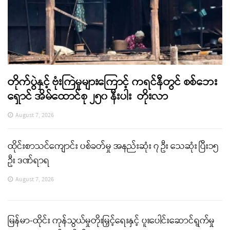
တိုက်ပွဲနှင့် ဗုံးကြဲမှုများကြောင့် ကရင်နီတွင် စစ်ဘေး
ရှောင် အိမ်ထောင်စု ၂၅၀ နီးပါး တိုးလာ
August 7, 2026
ထိုင်းစာသင်ကျောင်း ပစ်ခတ်မှု အနည်းဆုံး ၇ ဦး သေဆုံး ပြီး၁၅
ဦး ဒဏ်ရာရ
August 7, 2026
မြန်မာ-ထိုင်း ကုန်သွယ်မှုတိုးမြှင့်ရေးနှင့် ပူးပေါင်းဆောင်ရွက်မှု