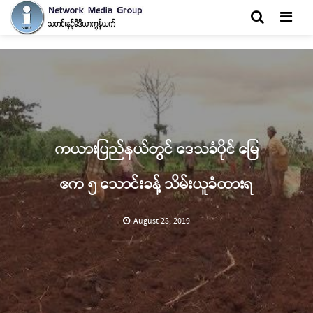
Men
ကယားပြည်နယ်တွင် ဒေသခံပိုင် မြေ
ဧက ၅ သောင်းခန့် သိမ်းယူခံထားရ
August 23, 2019