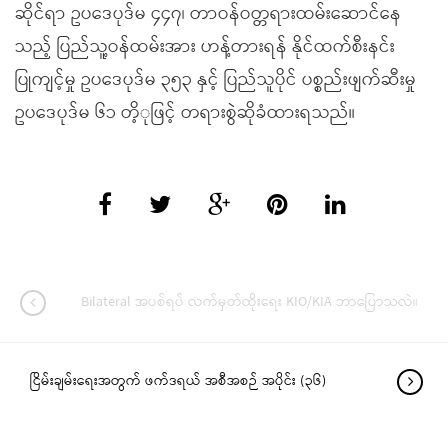
ဆိုင်ရာ ဥပဒေပုဒ်မ ၄၄၇၊ တာဝန်ဝတ္တရားထမ်းဆောင်နေ
သည့် ပြည်သူ့ဝန်ထမ်းအား ဟန့်တားရန် နိုင်ထက်စီးနင်း
ပြုကျင့်မှု ဥပဒေပုဒ်မ ၃၅၃ နှင့် ပြည်သူပိုင် ပစ္စည်းဖျက်ဆီးမှု
ဥပဒေပုဒ်မ ၆၁ တိ့ုဖြင့် တရားစွဲဆိုခံထားရသည်။
Bilateral အပစ်ရပ် လက်မှတ်ထိုးရေး KIO/KIA ဘာပြောသလဲ။
ငြိမ်းချမ်းရေးအတွက် ဖက်ဒရယ် အစီအစဉ် အပိုင်း (၃၆)