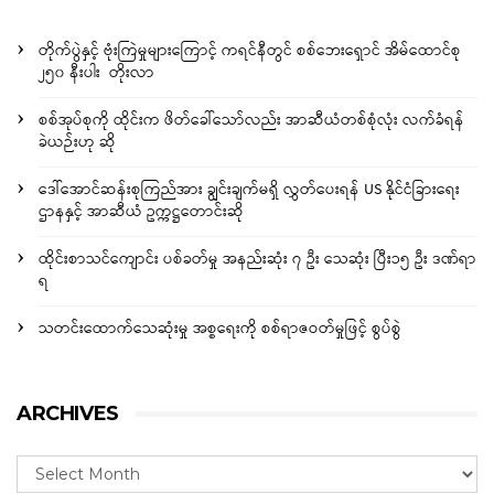
တိုက်ပွဲနှင့် ဗုံးကြဲမှုများကြောင့် ကရင်နီတွင် စစ်ဘေးရှောင် အိမ်ထောင်စု
၂၅၀ နီးပါး တိုးလာ
စစ်အုပ်စုကို ထိုင်းက ဖိတ်ခေါ်သော်လည်း အာဆီယံတစ်စုံလုံး လက်ခံရန်
ခဲယဉ်းဟု ဆို
ဒေါ်အောင်ဆန်းစုကြည်အား ချွင်းချက်မရှိ လွှတ်ပေးရန် US နိုင်ငံခြားရေး
ဌာနနှင့် အာဆီယံ ဥက္ကဋ္ဌတောင်းဆို
ထိုင်းစာသင်ကျောင်း ပစ်ခတ်မှု အနည်းဆုံး ၇ ဦး သေဆုံး ပြီး၁၅ ဦး ဒဏ်ရာ
ရ
သတင်းထောက်သေဆုံးမှု အစ္စရေးကို စစ်ရာဇဝတ်မှုဖြင့် စွပ်စွဲ
ARCHIVES