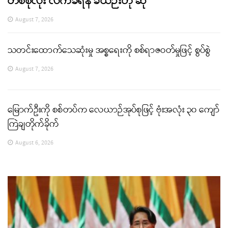
တစ်စုံလုံး လက်ခံရန် ခဲယဉ်းဟု ဆို
August 7, 2026
သတင်းထောက်သေဆုံးမှု အစ္စရေးကို စစ်ရာဇဝတ်မှုဖြင့် စွပ်စွဲ
August 7, 2026
မြောက်ဦးကို စစ်တပ်က လေယာဉ်အုပ်စုဖြင့် ဗုံးအလုံး ၃၀ ကျော်
ကြဲချတိုက်ခိုက်
August 6, 2026