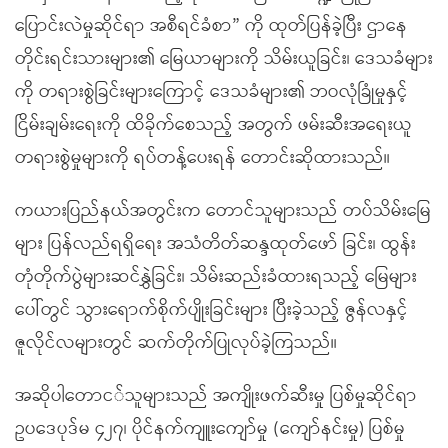
ပြောင်းလဲမှုဆိုင်ရာ အစီရင်ခံစာ” ကို ထုတ်ပြန်ခဲ့ပြီး ဌာနေ
တိုင်းရင်းသားများ၏ မြေယာများကို သိမ်းယူခြင်း၊ ဒေသခံများ
ကို တရားစွဲခြင်းများကြောင့် ဒေသခံများ၏ ဘဝလုံခြုံမှုနှင့်
ငြိမ်းချမ်းရေးကို ထိခိုက်စေသည့် အတွက် ဖမ်းဆီးအရေးယူ
တရားစွဲမှုများကို ရပ်တန့်ပေးရန် တောင်းဆိုထားသည်။
ကယားပြည်နယ်အတွင်းက တောင်သူများသည် တပ်သိမ်းမြေ
များ ပြန်လည်ရရှိရေး အသံတိတ်ဆန္ဒထုတ်ဖော် ခြင်း၊ ထွန်း
တုံတိုက်ပွဲများဆင်နွှဲခြင်း၊ သိမ်းဆည်းခံထားရသည့် မြေများ
ပေါ်တွင် သွားရောက်စိုက်ပျိုးခြင်းများ ပြီးခဲ့သည့် ဇွန်လနှင့်
ဇူလိုင်လများတွင် ဆက်တိုက်ပြုလုပ်ခဲ့ကြသည်။
အဆိုပါတောင်သူများသည် အကျိုးဖက်ဆီးမှု ပြစ်မှုဆိုင်ရာ
ဥပဒေပုဒ်မ ၄၂၇၊ ပိုင်နက်ကျူးကျော်မှု (ကျော်နင်းမှု) ပြစ်မှု