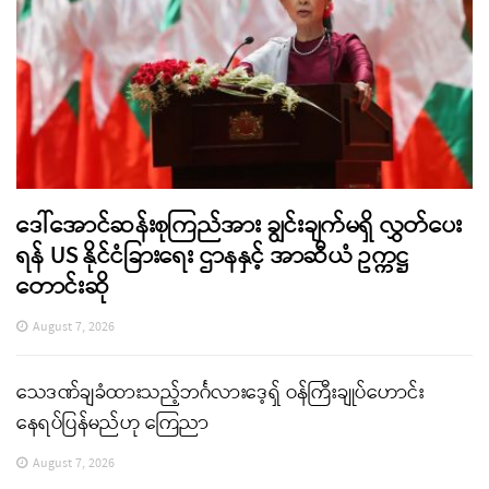
ဒေါ်အောင်ဆန်းစုကြည်အား ချွင်းချက်မရှိ လွှတ်ပေး
ရန် US နိုင်ငံခြားရေး ဌာနနှင့် အာဆီယံ ဥက္ကဋ္ဌ
တောင်းဆို
August 7, 2026
သေဒဏ်ချခံထားသည့်ဘင်္ဂလားဒေ့ရှ် ဝန်ကြီးချုပ်ဟောင်း
နေရပ်ပြန်မည်ဟု ကြေညာ
August 7, 2026