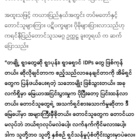
အထူးသဖြင့် ကယားပြည်နယ်အတွင်း တပ်မတော်နှင့်
တောင်သူများကြား ပဋိပက္ခများ ပိုမိုများပြားလာသည်ဟု
ကရင်နီပြည်တောင်သူသမဂ္ဂ ဥက္ကဋ္ဌ ခူးတူရယ် က ဆက်
ပြောသည်။
“တချို့ ရွာတွေဆို ရွာပုန်း၊ ရွာရှောင် IDPs တွေ ဖြစ်ကုန်
တယ်။ ဆိုလိုချင်တာက ဧည့်သည်လာနေချင်တာကို အိမ်ရှင်
တွေက ပြန်ဖယ်ပေးရတဲ့ သဘောမျိုး ဖြစ်သွားတယ်။ အခု
လက်ရှိမှာ မြေယာအငြင်းပွားမှုက ပိုပြီးတော့ ပြင်းထန်လာ
တယ်။ တောင်သူတွေရဲ့ အသက်ရှင်စားသောက်မှုဆိုတာ ဒီ
မြေပေါ်မှာ အများကြီးမှီခိုတယ်။ တောင်သူတွေက တောင်ယာ
မလုပ်ဘဲ ဘယ်ရာလုပ်မလဲပေါ့။ လက်နက်ကိုင်မလားပေါ့။
ဒါက သူတို့ဘဝ သူတို့ နှစ်စဉ် ရှင်သန်မှုပုံစံတိုင်းသွားမှာပဲလေ။