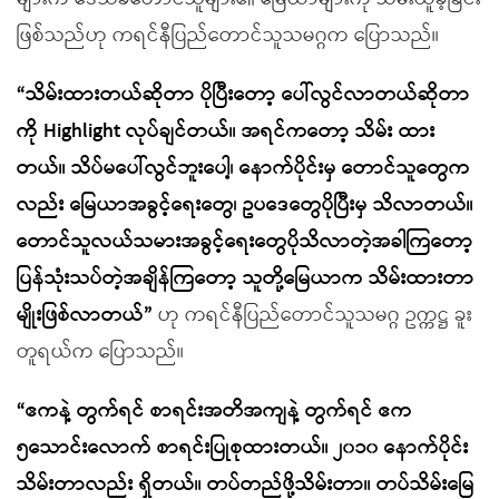
ဖြစ်သည်ဟု ကရင်နီပြည်တောင်သူသမဂ္ဂက ပြောသည်။
“သိမ်းထားတယ်ဆိုတာ ပိုပြီးတော့ ပေါ်လွင်လာတယ်ဆိုတာ
ကို Highlight လုပ်ချင်တယ်။ အရင်ကတော့ သိမ်း ထား
တယ်။ သိပ်မပေါ်လွင်ဘူးပေါ့၊ နောက်ပိုင်းမှ တောင်သူတွေက
လည်း မြေယာအခွင့်ရေးတွေ၊ ဥပဒေတွေပိုပြီးမှ သိလာတယ်။
တောင်သူလယ်သမားအခွင့်ရေးတွေပိုသိလာတဲ့အခါကြတော့
ပြန်သုံးသပ်တဲ့အချိန်ကြတော့ သူတို့မြေယာက သိမ်းထားတာ
မျိုးဖြစ်လာတယ်”
ဟု ကရင်နီပြည်တောင်သူသမဂ္ဂ ဥက္ကဋ္ဌ ခူး
တူရယ်က ပြောသည်။
“ဧကနဲ့ တွက်ရင် စာရင်းအတိအကျနဲ့ တွက်ရင် ဧက
၅သောင်းလောက် စာရင်းပြုစုထားတယ်။ ၂၀၁၀ နောက်ပိုင်း
သိမ်းတာလည်း ရှိတယ်။ တပ်တည်ဖို့သိမ်းတာ။ တပ်သိမ်းမြေ