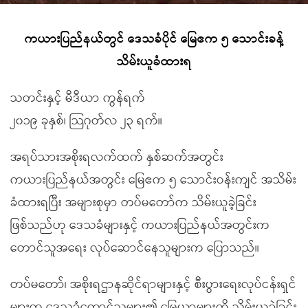
ကယားပြည်နယ်တွင် ဒေသခံပိုင် မြေဧက ၅ သောင်းခန့်
သိမ်းယူခံထားရ
သတင်းနှင့် မီဒီယာ ကွန်ရက်
၂၀၁၉ ခုနှစ်၊ သြဂုတ်လ ၂၃ ရက်။
အရပ်သားအစိုးရလက်ထက် နှစ်ဆက်အတွင်း
ကယားပြည်နယ်အတွင်း မြေဧက ၅ သောင်းဝန်းကျင် အသိမ်း
ခံထားရပြီး အများစုမှာ တပ်မတော်က သိမ်းယူခဲ့ခြင်း
ဖြစ်သည်ဟု ဒေသခံများနှင့် ကယားပြည်နယ်အတွင်းက
တောင်သူအရေး လုပ်ဆောင်နေသူများက ပြောသည်။
တပ်မတော်၊ အစိုးရဌာနဆိုင်ရာများနှင့် စီးပွားရေးလုပ်ငန်းရှင်
များက ဒေသခံတောင်သူများ၏ မြေယာများကို သိမ်းယူခဲ့ခြင်း