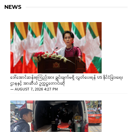
NEWS
ဒေါ်အောင်ဆန်းစုကြည်အား ချွင်းချက်မရှိ လွှတ်ပေးရန် US နိုင်ငံခြားရေး
ဌာနနှင့် အာဆီယံ ဥက္ကဋ္ဌတောင်းဆို
—
AUGUST 7, 2026 4:27 PM