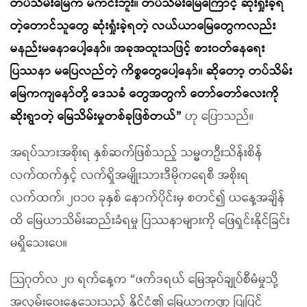
တပ်သိမ်းမြေက မကင်းဘူး။ တပ်သိမ်းမြေကြောင့် ဆုံးရှုံးခဲ့ရ
တဲ့တောင်သူတွေ ဆုံးရှုံးခဲ့ရတဲ့ လယ်ယာမြေတွေကလည်း
မနည်းမနောပေါ့နော်။ အခုအထူးသဖြင့် စားဝတ်နေရေး
ပြဿနာ မပြေလည်တဲ့ ကိစ္စတွေပေါ့နော်။ ဆိုတော့ တပ်သိမ်း
မြေကကျနော်တို့ ဒေသခံ တွေအတွက် တော်တော်လေးကို
ဆိုးရွာတဲ့ မြေသိမ်းမှုတစ်ခုဖြစ်တယ်”
ဟု ပြောသည်။
အရပ်သားအစိုးရ နှစ်ဆက်ဖြစ်သည့် သမ္မတဦးသိန်းစိန်
လက်ထက်နှင့် လက်ရှိအမျိုးသားဒီမိုကရေစီ အစိုးရ
လက်ထက်၊ ၂၀၁၀ ခုနှစ် နောက်ပိုင်းမှ စတင်၍ ယနေ့အချိန်
ထိ မြေယာသိမ်းဆည်းခံရမှု ပြဿနာများကို ဖြေရှင်းနိုင်ခြင်း
မရှိသေးပေ။
သြဂုတ်လ ၂၀ ရက်နေ့က “ဖက်ဒရယ် မြေအုပ်ချုပ်စီမံမှုသို့
အလှမ်းဝေးနေသေးသည့် နိုင်ငံ၏ မြေယာကဏ္ဍ ပြုပြင်