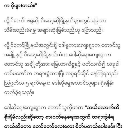
က ပိုများတယ်။”
လွိုင်ကော်၊ ဖရူဆို၊ ဒီးမော့ဆိုမြို့နယ်များတွင် မြေယာ
သိမ်းဆည်းခံရမှု အများဆုံးဖြစ်သည်ဟု ပြောသည်။
လွိုင်ကော်မြို့နယ်အတွင်းရှိ ဒေါမူကားကျေးရွာက တောင်သူ
အချို့ နှင့် ဒီးမော့ဆိုမြို့နယ်ထဲက ဒေါဆိုရှေးကျေးရွာက
တောင်သူ အချို့တို့အား မြေယာကိစ္စနှင့် ပတ်သက်၍ ယခုခါ
တပ်မတော်က တရားစွဲထားပြီး အမှုရင်ဆိုင် နေကြရသည်။
သြဂုတ်လ ၅ ရက်နေ့က ဒေါဆိုရှေးတောင်သူများ ရုံးချိန်း
တက်ခဲ့ရသည်။
ဒေါဆိုရှေးကျေးရွာက တောင်သူကိုမာက
“ဘယ်လောက်ထိ
စိုးရိမ်လည်းဆိုတော့ စားဝတ်နေရေးအတွက် တရားစွဲခံရ
တယ်ဆိုတော့ တော်တော်လေးလေး စိတ်ပူတယ်ပေါ့နော်။ ပြီး