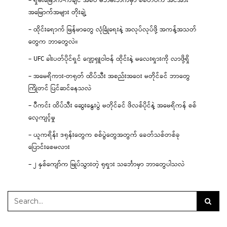
– ရှမ်းမြောက်-ကချင် အစပ် မဘိမ်းဘက်မှာ စစ်တပ်က အင်အား
အမြောက်အများ တိုးချဲ့
– ထိုင်းရောက် မြန်မာတွေ လုံခြုံရေးနဲ့ အလုပ်လုပ်ဖို့ အကန့်အသတ်
တွေက ဘာတွေလဲ။
– UFC ခါးပတ်ပိုင်ရှင် ဂျော့ရှူဝါဗန် ထိုင်းနဲ့ မလေးရှားကို လာဖို့ရှိ
– အမေရိကား-တရုတ် ထိပ်သီး အစည်းအဝေး မတိုင်ခင် ဘာတွေ
ကြိုတင် ပြင်ဆင်နေသလဲ
– ပီကင်း ထိပ်သီး ဆွေးနွေးပွဲ မတိုင်ခင် ဖိလစ်ပိုင်နဲ့ အမေရိကန် စစ်
လေ့ကျင့်မှု
– ယူကရိန်း ဒရုန်းတွေက စစ်ပွဲတွေအတွက် ခေတ်သစ်တစ်ခု
ပြောင်းစေမလား
– ၂ နှစ်ကျော်က မြုပ်သွားတဲ့ ရုရှား သင်္ဘောမှာ ဘာတွေပါသလဲ