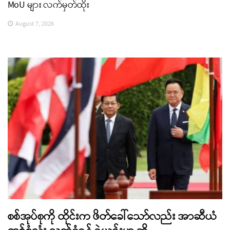
MoU များ လက်မှတ်ထိုး
August 7, 2026
စစ်အုပ်စုကို ထိုင်းက ဖိတ်ခေါ်သော်လည်း အာဆီယံ