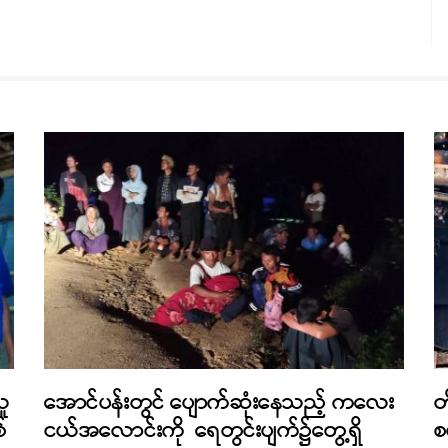
သူ
အောင်ပန်းတွင် ပျောက်ဆုံးနေသည့် ကလေး
တ
်
ငယ်အလောင်းကို ရေတွင်းပျက်၌တွေ့ရှိ
စ