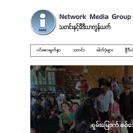
ပင်မစာမျက်နှာ
သတင်း
ဓါတ်ပုံများ
ဗွီဒီယ
ရှမ်းမြောက် စစ်ဘ