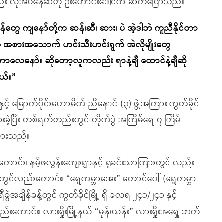
ည်း လိုအပ်နေဆဲဟု ဦးဟောင်းဒေါင်က ဆက်ပြောသည်။
ွေ ကျနော်တို့က ဆန်၊ဆီ၊ ဆား၊ ပဲ အဲ့ဒါဘဲ ကူညီနိုင်တာ
စားအသောက် ဟင်းသီးဟင်းရွက် အဲလိုမျိုးတွေ
ေနော်။ ဆိုတော့လူကလည်း ရာနဲ့ချီ ထောင်နဲ့ချီဆို
ယ်။”
် မြောက်ပိုင်းမဟာမိတ် ညီနောင် (၃) ဖွဲ့အကြား ကွတ်ခိုင်
ြစ်ပွားခဲ့ပြီး တစ်ရက်တည်းတွင် တိုက်ပွဲ အကြိမ်ရေ ၇ ကြိမ်
်ထားသည်။
ကောင်း၊ နမ့်ဖလွန်းကျေးရွာနှင့် ရှုခင်းသာကြားတွင် လည်း
ားတွင်လည်းကောင်း၊ “ရွှေကမ္ဘာအေး” တောင်ပေါ် (ရွှေကမ္ဘာ
ျိန်ခန့်တွင် ကွတ်ခိုင်မြို့ ရှိ ခလရ ၂၄၁/၂၄၁ နှင့်
းကောင်း၊ လားရှိုးမြို့နယ် “မုန်းယန်း” လားရှိုးအရှေ့ ဘက်