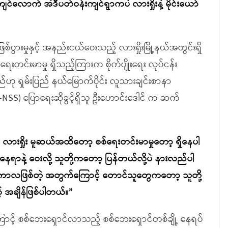
ကျင်လောက် အဲဒီပတ်ဝန်းကျင်ရွာကပဲ လားရှိုးနဲ့ မိုင်းယော်
စ်ပွားမှုနှင့် အနည်းငယ်ဝေးသည့် လားရှိုးမြို့နယ်အတွင်းရှိ
ေးတင်းမာမှု ရှိသည့်ကြားက စိုက်ပျိုးရေး လုပ်ငန်း
ဟု ရှမ်းပြည် နယ်မြောက်ပိုင်း လူသားချင်းစာနာ
NSS) ပြောရေးဆိုခွင့်ရှိသူ ဦးဟောင်းဒေါင် က ဆက်
ပေါ လားရှိုး မူဆယ်အထိတော့ စစ်ရေးတင်းမာမှုတော့ ရှိနေပါ
ဲ့ နေရာနဲ့ ဝေးလို့ သူတို့ကတော့ ပြန်တယ်လို့ပဲ နားလည်ပါ
းရေးကာလဖြစ်တဲ့ အတွက်ကြောင့် တောင်သူတွေကတော့ သူတို့
ယ့် အချိန်ဖြစ်ပါတယ်။”
းကြောင့် စစ်ဘေးရှောင်လာသည့် စစ်ဘေးရှောင်တစ်ချို့ နေရပ်