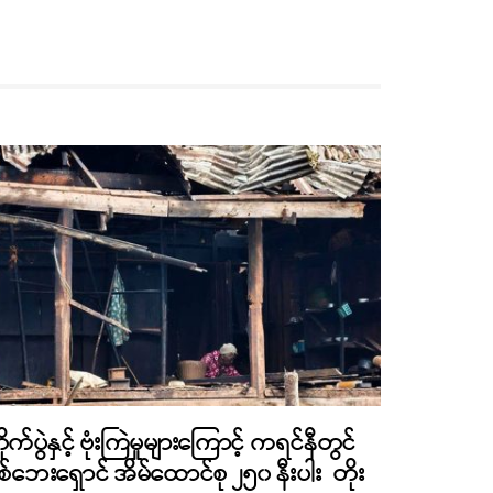
ိုက်ပွဲနှင့် ဗုံးကြဲမှုများကြောင့် ကရင်နီတွင်
စ်ဘေးရှောင် အိမ်ထောင်စု ၂၅၀ နီးပါး တိုး