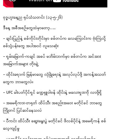
ဗုဒ္ဓဟူးနေ့ည ရုပ်သံသတင်း (၁၃-၅-၂၆)
ဒီနေ့ အစီအစဉ်တွေထဲမှာတော့…..
– ချင်းပြည်နဲ့ စစ်ကိုင်းတိုင်းမှာ စစ်တပ်က လေကြောင်းက ဗုံးကြဲလို့
စစ်သုံ့ပန်းတွေ အပါအဝင် လူသေဆုံး
– ရှမ်းမြောက်-ကချင် အစပ် မဘိမ်းဘက်မှာ စစ်တပ်က အင်အား
အမြောက်အများ တိုးချဲ့
– ထိုင်းရောက် မြန်မာတွေ လုံခြုံရေးနဲ့ အလုပ်လုပ်ဖို့ အကန့်အသတ်
တွေက ဘာတွေလဲ။
– UFC ခါးပတ်ပိုင်ရှင် ဂျော့ရှူဝါဗန် ထိုင်းနဲ့ မလေးရှားကို လာဖို့ရှိ
– အမေရိကား-တရုတ် ထိပ်သီး အစည်းအဝေး မတိုင်ခင် ဘာတွေ
ကြိုတင် ပြင်ဆင်နေသလဲ
– ပီကင်း ထိပ်သီး ဆွေးနွေးပွဲ မတိုင်ခင် ဖိလစ်ပိုင်နဲ့ အမေရိကန် စစ်
လေ့ကျင့်မှု