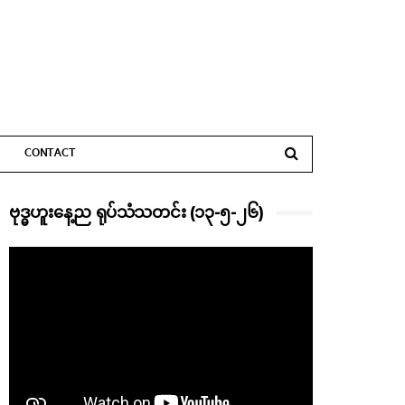
CONTACT
ဗုဒ္ဓဟူးနေ့ည ရုပ်သံသတင်း (၁၃-၅-၂၆)