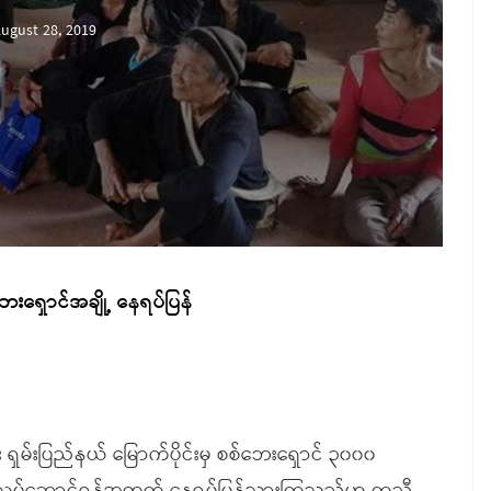
ugust 28, 2019
ေးရှောင်အချို့ နေရပ်ပြန်
ှမ်းပြည်နယ် မြောက်ပိုင်းမှ စစ်ဘေးရှောင် ၃၀၀၀