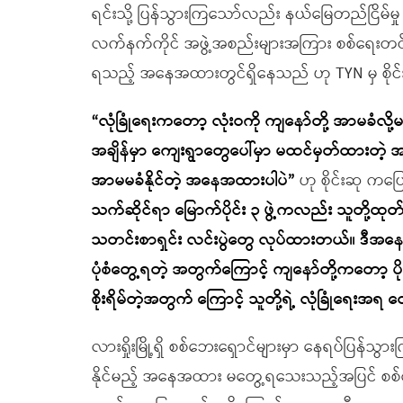
ရင်းသို့ ပြန်သွားကြသော်လည်း နယ်မြေတည်ငြိမ်
လက်နက်ကိုင် အဖွဲ့အစည်းများအကြား စစ်ရေးတင်းမာမ
ရသည့် အနေအထားတွင်ရှိနေသည် ဟု TYN မှ စိုင
“လုံခြုံရေးကတော့ လုံးဝကို ကျနော်တို့ အာမခံ
အချိန်မှာ ကျေးရွာတွေပေါ်မှာ မထင်မှတ်ထား
အာမမခံနိုင်တဲ့ အနေအထားပါပဲ”
ဟု စိုင်းဆု ကပ
သက်ဆိုင်ရာ မြောက်ပိုင်း ၃ ဖွဲ့ကလည်း သူတိ
သတင်းစာရှင်း လင်းပွဲတွေ လုပ်ထားတယ်။ ဒီအနေ
ပုံစံတွေ့ရတဲ့ အတွက်ကြောင့် ကျနော်တို့ကတော့ ပိုမ
စိုးရိမ်တဲ့အတွက် ကြောင့် သူတို့ရဲ့ လုံခြုံရေး
လားရှိုးမြို့ရှိ စစ်ဘေးရှောင်များမှာ နေရပ်ပြန်သွ
နိုင်မည့် အနေအထား မတွေ့ရသေးသည့်အပြင် စစ်ဘ