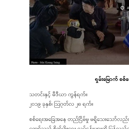
A
ရှမ်းမြောက် စစ်ဘ
သတင်းနှင့် မီဒီယာ ကွန်ရက်။
၂၀၁၉ ခုနှစ်၊ သြဂုတ်လ ၂၈ ရက်။
စစ်ရေးအခြေအနေ တည်ငြိမ်မှု မရှိသေးသော်လည်း ရ