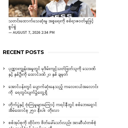
သတင်းထောက်သေဆုံးမှု အစ္စရေးကို စစ်ရာဇဝတ်မှုဖြင့်
စွပ်စွဲ
—
AUGUST 7, 2026 2:34 PM
RECENT POSTS
ပုဏ္ဏားကျွန်းအမှုတွင် မုဒိမ်းကျင့်သတ်ဖြတ်သူကို သေဒဏ်
နှင့် နှစ်ဦးကို ထောင်ဒဏ် ၂၀ နှစ် ချမှတ်
အောင်ပန်းတွင် ပျောက်ဆုံးနေသည့် ကလေးငယ်အလောင်း
ကို ရေတွင်းပျက်၌တွေ့ရှိ
တိုက်ပွဲနှင့် ဗုံးကြဲမှုများကြောင့် ကရင်နီတွင် စစ်ဘေးရှောင်
အိမ်ထောင်စု ၂၅၀ နီးပါး တိုးလာ
စစ်အုပ်စုကို ထိုင်းက ဖိတ်ခေါ်သော်လည်း အာဆီယံတစ်စုံ