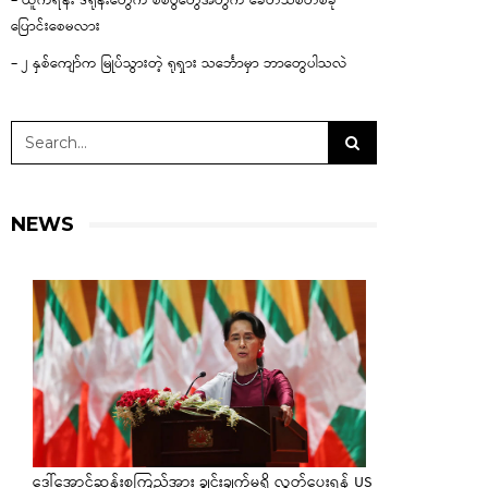
– ယူကရိန်း ဒရုန်းတွေက စစ်ပွဲတွေအတွက် ခေတ်သစ်တစ်ခု
ပြောင်းစေမလား
– ၂ နှစ်ကျော်က မြုပ်သွားတဲ့ ရုရှား သင်္ဘောမှာ ဘာတွေပါသလဲ
NEWS
ဒေါ်အောင်ဆန်းစုကြည်အား ချွင်းချက်မရှိ လွှတ်ပေးရန် US