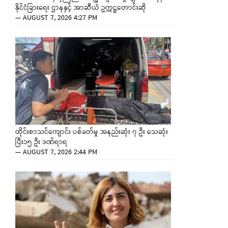
နိုင်ငံခြားရေး ဌာနနှင့် အာဆီယံ ဥက္ကဋ္ဌတောင်းဆို
—
AUGUST 7, 2026 4:27 PM
ထိုင်းစာသင်ကျောင်း ပစ်ခတ်မှု အနည်းဆုံး ၇ ဦး သေဆုံး
ပြီး၁၅ ဦး ဒဏ်ရာရ
—
AUGUST 7, 2026 2:44 PM