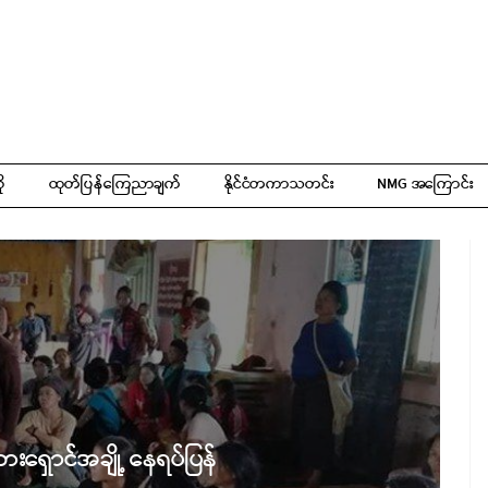
ို
ထုတ်ပြန်ကြေညာချက်
နိုင်ငံတကာသတင်း
NMG အကြောင်း
ေးရှောင်အချို့ နေရပ်ပြန်