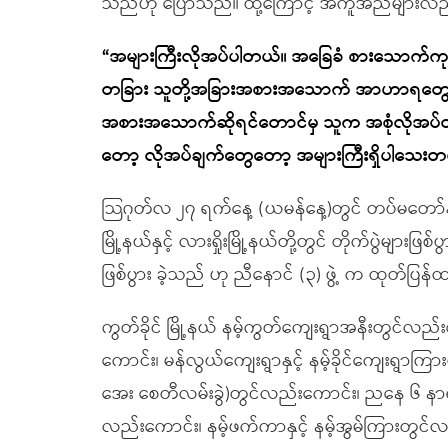
သည်ဟု ပြောသည်။ ထို့ကြောင့် အကူအညီများလ
“အများကြီးလိုအပ်ပါတယ်။ အခြေခံ စားသောက်ကုန်တ
တခြား သူတို့အခြားအစားအသောက် အာဟာရတွေ အ
အစားအသောက်ဆိုရင်တောင်မှ သူက အစုံလိုအပ်တာလ
တော့ လိုအပ်ချက်တွေတော့ အများကြီးရှိပါသေးတ
သြဂုတ်လ ၂၇ ရက်နေ့ (ယမန်နေ့)တွင် တပ်မတော်နှင့
မြို့နယ်နှင့် လားရှိုးမြို့နယ်တို့တွင် တိုက်ပွဲများဖ
ဖြစ်ပွား ခဲ့သည် ဟု ညီနောင် (၃) ဖွဲ့ က ထုတ်ပြန
ကွတ်ခိုင် မြို့နယ် နမ့်ကွတ်ကျေးရွာအနီးတွင်လည်း
ကောင်း၊ မန်လွယ်ကျေးရွာနှင့် နမ့်ခိုင်ကျေးရွာကြ
အေး စေတီလမ်းခွဲ)တွင်လည်းကောင်း၊ ညနေ ၆ နာရီခွဲအခ
လည်းကောင်း၊ နမ့်ဖက်ကာနှင့် နမ့်အွမ်ကြားတွင်လည်