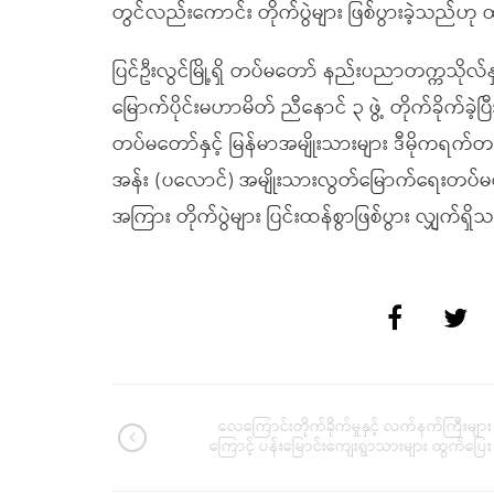
တွင်လည်းကောင်း တိုက်ပွဲများ ဖြစ်ပွားခဲ့သည်ဟ
ပြင်ဦးလွင်မြို့ရှိ တပ်မတော် နည်းပညာတက္ကသိုလ
မြောက်ပိုင်းမဟာမိတ် ညီနောင် ၃ ဖွဲ့ တိုက်ခိုက်ခ
တပ်မတော်နှင့် မြန်မာအမျိုးသားများ ဒီမိုကရ
အန်း (ပလောင်) အမျိုးသားလွတ်မြောက်ရေးတပ်မတာ် 
အကြား တိုက်ပွဲများ ပြင်းထန်စွာဖြစ်ပွား လျှက်ရ
လေကြောင်းတိုက်ခိုက်မှုနှင့် လက်နက်ကြီးများ
ကြောင့် ပန်းမြောင်းကျေးရွာသားများ ထွက်ပြေး