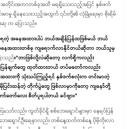
မှု အတိုင်းအတာတစ်ခုအထိ မရရှိသေးသည့်အပြင် နှစ်ဖက်
ှု ရှိနေသေးသည့်အတွက် ၎င်းတို့၏ လုံခြုံရေးမှာ စိုးရိမ်
်းဆု က ပြောသည်။
လို့မရတဲ့ အနေအထားပါပဲ ဘယ်အချိန်ပြန်ထဖြစ်မယ် ဘယ်
တဲ့ အနေအထားတစ်ခု ကျရောက်လာနိုင်တယ်ဆိုတာ ဘယ်သူမှ
ြောသည်
။“ဘာဖြစ်လို့လဲဆိုတော့ လက်ရှိကလည်း
ု့ထုတ်ပြန်ချက်တွေ ထုတ်ထားတယ် တပ်မတော်ကလည်း
အထားကို သုံးသပ်ကြည့်ရင် နှစ်ဖက်စလုံးက တင်းမာတဲ့
ိုပြင်းထန်တဲ့ တိုက်ပွဲတွေ ဖြစ်လာမှာကိုတော့ ကျနော်တို့
အရ တော်တော်လေး စိတ်ပူရပါတယ် ခင်ဗျာ။”
ားကြသော်လည်း ကွတ်ခိုင်ရှိ စစ်ဘေးရှောင်များမှာ နေရပ်ပြန်
ေးရှောင်ဦးရေမှာလည်း တစ်နေ့ထက်တစ်နေ့ ပိုမိုတိုးလာ