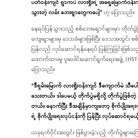
ပတ်ဝန်းကျင် ရွာကပဲ လားရှိုးရဲ့ အရှေ့မြောက်ဝန်း
သွားတဲ့ လမ်း ဘေးရွာတွေကပေါ့”
ဟု ပြောသည်။
နေရပ်ပြန်သွားသည့် စစ်ဘေးရှောင်များမှာ တိုက်ပွဲဖြ
ကျေးရွာများမှ ဒေသခံများဖြစ်ပြီး ဒေသအတွင်း စစ်ရ
ပြန်လည် လုပ်ဆောင်ရန်နေရပ် ပြန်ကြခြင်းဖြစ်သည်
ထောက်ထားမှု ပူးပေါင်းဆောင်ရွက်ရေးအဖွဲ့ (HST-
ပြောသည်။
“ဒီရှမ်းမြောက် လားရှိုးဝန်းကျင် ဒီကျောက်မဲ သီ
သေးတယ်။ ဒါပေမယ့် တိုက်ပွဲမရှိလို့ တိုက်ပွဲဖြစ်တ
တယ်။ နောက်ပြီး ဒီအချိန်မှာကျတော့ စိုက်ပျို
ရဲ့ စိုက်ပျိုးရေးလုပ်ငန်းကို ပြန်ပြီး လုပ်ဆောင်ရမ
ယခုရက်ပိုင်းအတွင်း ဖြစ်ပွားခဲ့သည့် တိုက်ပွဲမျာ