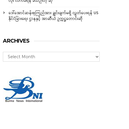
လုံး လက်ခံရန် ခဲယဉ်းဟု ဆို
ဒေါ်အောင်ဆန်းစုကြည်အား ချွင်းချက်မရှိ လွှတ်ပေးရန် US
နိုင်ငံခြားရေး ဌာနနှင့် အာဆီယံ ဥက္ကဋ္ဌတောင်းဆို
ARCHIVES