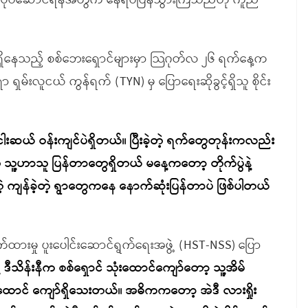
်လည်လုပ်ဆောင်ရန်အတွက် နေရပ်ပြန်သွားကြသည်ဟု ကူညီ
ု့ ရောက်ရှိနေသည့် စစ်ဘေးရှောင်များမှာ သြဂုတ်လ ၂၆ ရက်နေ့က
ာ ရှမ်းလူငယ် ကွန်ရက် (TYN) မှ ပြောရေးဆိုခွင့်ရှိသူ စိုင်း
ယ် ဝန်းကျင်ပဲရှိတယ်။ ပြီးခဲ့တဲ့ ရက်တွေတုန်းကလည်း
ေ သူ့ဟာသူ ပြန်တာတွေရှိတယ် မနေ့ကတော့ တိုက်ပွဲနဲ့
းများတဲ့ ကျန်ခဲ့တဲ့ ရွာတွေကနေ နောက်ဆုံးပြန်တာပဲ ဖြစ်ပါတယ်
်ထားမှု ပူးပေါင်းဆောင်ရွက်ရေးအဖွဲ့ (HST-NSS) ပြော
နဲ့ ဒီသိန်းနီက စစ်ရှောင် သုံးထောင်ကျော်တော့ သူ့အိမ်
်ထောင် ကျော်ရှိသေးတယ်။ အဓိကကတော့ အဲဒီ လားရှိုး