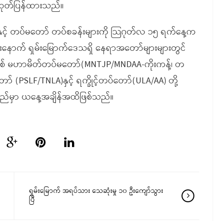
ု ထုတ်ပြန်ထားသည်။
်နှင့် တပ်မတော် တပ်စခန်းများကို သြဂုတ်လ ၁၅ ရက်နေ့က
ဲ့ပြီးနောက် ရှမ်းမြောက်ဒေသရှိ နေရာအတော်များများတွင်
က်တစ် မဟာမိတ်တပ်မတော်(MNTJP/MNDAA-ကိုးကန့်၊ တ
(PSLF/TNLA)နှင့် ရက္ခိုင့်တပ်တော်(ULA/AA) တို့
ှိသည်မှာ ယနေ့အချိန်အထိဖြစ်သည်။
ရှမ်းမြောက် အရပ်သား သေဆုံးမှု ၁၀ ဦးကျော်သွား
ပြီ