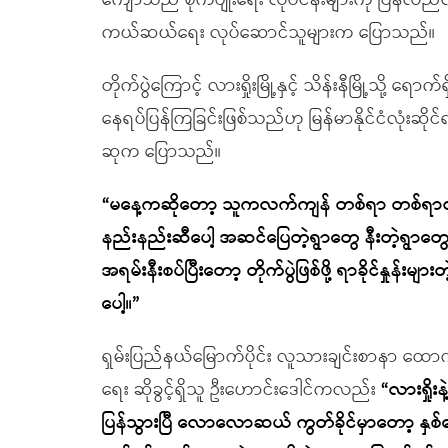
ကျော်သည် စိုက်ပျိုးရေး လုပ်ငန်းများကို ပြန
ကယ်ဆယ်ရေး လုပ်ဆောင်သူများက ပြောသည်။
တိုက်ပွဲကြောင့် လားရှိုးမြို့နှင့် သိန်းနီမြို့သိ
နေရပ်ပြန်ကြခြင်းဖြစ်သည်ဟု မြန်မာနိုင်ငံလုံးဆိုင်ရ
ဆုက ပြောသည်။
“မနေ့ကဆိုတော့ သူကလက်ကျန် တစ်ရာ တစ်ရာငါးဆ
နည်းနည်းဆီပေါ့ အဆင်ပြေတဲ့ရွာတွေ နီးတဲ့ရွာတွ
အရမ်းနီးစပ်ပြီးတော့ တိုက်ပွဲဖြစ်ဖို့ ရာခိုင်နှုန်
ပေါ့။”
ရှမ်းပြည်နယ်မြောက်ပိုင်း လူသားချင်းစာနာ ထောက
ရေး ဆိုခွင့်ရှိသူ ဦးဟောင်းဒေါင်ကလည်း
“လားရှိုး
ပြန်သွားပြီ လောလောဆယ် ကွတ်ခိုင်မှာတော့ နှစ