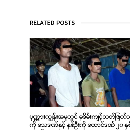
RELATED POSTS
ပုဏ္ဏားကျွန်းအမှုတွင် မုဒိမ်းကျင့်သတ်ဖြတ်
ကို သေဒဏ်နှင့် နှစ်ဦးကို ထောင်ဒဏ် ၂၀ နှစ