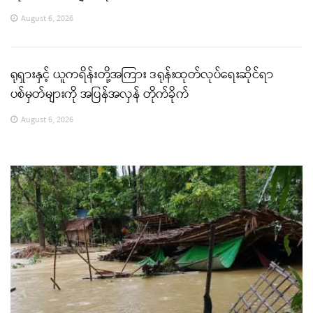
August 6, 2026
ရုရှားနှင့် ယူကရိန်းတို့အကြား ဒရုန်းထုတ်လုပ်ရေးဆိုင်ရာ
ပစ်မှတ်များကို အပြန်အလှန် တိုက်ခိုက်
August 6, 2026