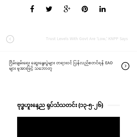
Trust Levels With Govt Are ‘Low,’ KNPP Says
ငြိမ်းချမ်းရေး ဆွေးနွေးပွဲများ တရားဝင် ပြန်လည်စတင်ရန် EAO
များ မူအားဖြင့် သဘောတူ
ဗုဒ္ဓဟူးနေ့ည ရုပ်သံသတင်း (၁၃-၅-၂၆)