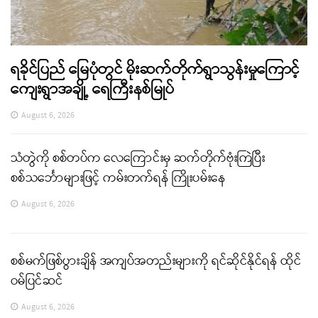
ရခိုင်ပြည် မြေပုံတွင် မိုးဆက်တိုက်ရွာသွန်းမှုကြောင့်
ကျေးရွာအချို့ ရေကြီးနစ်မြုပ်
August 6, 2026
သံတွဲကို စစ်တပ်က လေကြောင်းမှ ဆက်တိုက်ဗုံးကြဲပြီး
စစ်သင်္ဘောများဖြင့် ကမ်းတက်ရန် ကြိုးပမ်းနေ
August 6, 2026
စစ်မက်ဖြစ်ပွားချိန် အကျပ်အတည်းများကို ရင်ဆိုင်နိုင်ရန် ထိုင်
ဝမ်ပြင်ဆင်
August 6, 2026