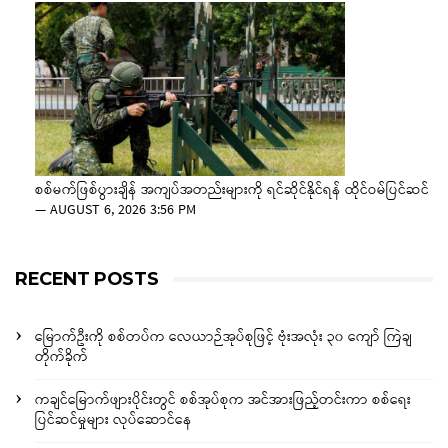
စစ်မက်ဖြစ်ပွားချိန် အကျပ်အတည်းများကို ရင်ဆိုင်နိုင်ရန် ထိုင်ဝမ်ပြင်ဆင်
—
AUGUST 6, 2026 3:56 PM
RECENT POSTS
မြောက်ဦးကို စစ်တပ်က လေယာဉ်အုပ်စုဖြင့် ဗုံးအလုံး ၃၀ ကျော် ကြဲချ
တိုက်ခိုက်
ကချင်မြောက်ဖျားပိုင်းတွင် စစ်အုပ်စုက အင်အားဖြည့်တင်းကာ စစ်ရေး
ပြင်ဆင်မှုများ လုပ်ဆောင်နေ