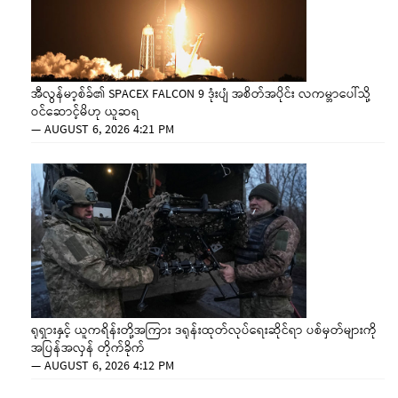
အီလွန်မာ့စ်ခ်၏ SPACEX FALCON 9 ဒုံးပျံ အစိတ်အပိုင်း လကမ္ဘာပေါ်သို့
ဝင်ဆောင့်မိဟု ယူဆရ
—
AUGUST 6, 2026 4:21 PM
ရုရှားနှင့် ယူကရိန်းတို့အကြား ဒရုန်းထုတ်လုပ်ရေးဆိုင်ရာ ပစ်မှတ်များကို
အပြန်အလှန် တိုက်ခိုက်
—
AUGUST 6, 2026 4:12 PM