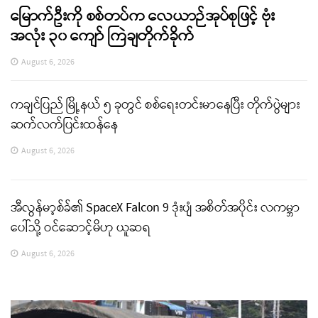
မြောက်ဦးကို စစ်တပ်က လေယာဉ်အုပ်စုဖြင့် ဗုံး
အလုံး ၃၀ ကျော် ကြဲချတိုက်ခိုက်
August 6, 2026
ကချင်ပြည် မြို့နယ် ၅ ခုတွင် စစ်ရေးတင်းမာနေပြီး တိုက်ပွဲများ
ဆက်လက်ပြင်းထန်နေ
August 6, 2026
အီလွန်မာ့စ်ခ်၏ SpaceX Falcon 9 ဒုံးပျံ အစိတ်အပိုင်း လကမ္ဘာ
ပေါ်သို့ ဝင်ဆောင့်မိဟု ယူဆရ
August 6, 2026