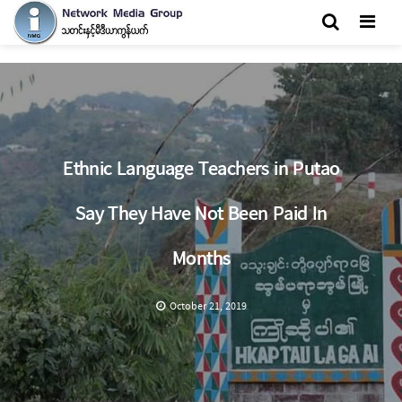
Men
Ethnic Language Teachers in Putao
Say They Have Not Been Paid In
Months
October 21, 2019