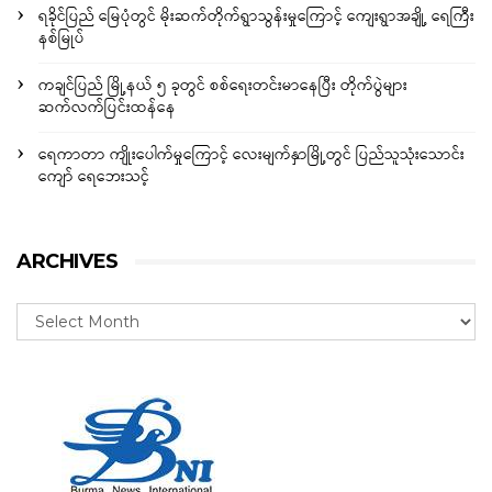
ရခိုင်ပြည် မြေပုံတွင် မိုးဆက်တိုက်ရွာသွန်းမှုကြောင့် ကျေးရွာအချို့ ရေကြီး
နစ်မြုပ်
ကချင်ပြည် မြို့နယ် ၅ ခုတွင် စစ်ရေးတင်းမာနေပြီး တိုက်ပွဲများ
ဆက်လက်ပြင်းထန်နေ
ရေကာတာ ကျိုးပေါက်မှုကြောင့် လေးမျက်နှာမြို့တွင် ပြည်သူသုံးသောင်း
ကျော် ရေဘေးသင့်
ARCHIVES