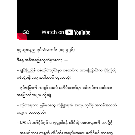
ဗုဒ္ဓဟူးနေ့ည ရုပ်သံသတင်း (၁၃-၅-၂၆)
ဒီနေ့ အစီအစဉ်တွေထဲမှာတော့…..
– ချင်းပြည်နဲ့ စစ်ကိုင်းတိုင်းမှာ စစ်တပ်က လေကြောင်းက ဗုံးကြဲလို့
စစ်သုံ့ပန်းတွေ အပါအဝင် လူသေဆုံး
– ရှမ်းမြောက်-ကချင် အစပ် မဘိမ်းဘက်မှာ စစ်တပ်က အင်အား
အမြောက်အများ တိုးချဲ့
– ထိုင်းရောက် မြန်မာတွေ လုံခြုံရေးနဲ့ အလုပ်လုပ်ဖို့ အကန့်အသတ်
တွေက ဘာတွေလဲ။
– UFC ခါးပတ်ပိုင်ရှင် ဂျော့ရှူဝါဗန် ထိုင်းနဲ့ မလေးရှားကို လာဖို့ရှိ
– အမေရိကား-တရုတ် ထိပ်သီး အစည်းအဝေး မတိုင်ခင် ဘာတွေ