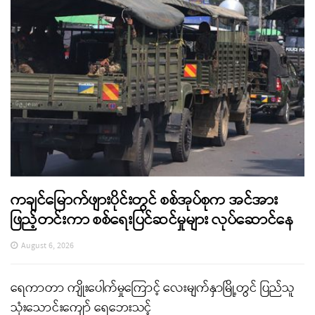
ကချင်မြောက်ဖျားပိုင်းတွင် စစ်အုပ်စုက အင်အား
ဖြည့်တင်းကာ စစ်ရေးပြင်ဆင်မှုများ လုပ်ဆောင်နေ
August 6, 2026
ရေကာတာ ကျိုးပေါက်မှုကြောင့် လေးမျက်နှာမြို့တွင် ပြည်သူ
သုံးသောင်းကျော် ရေဘေးသင့်