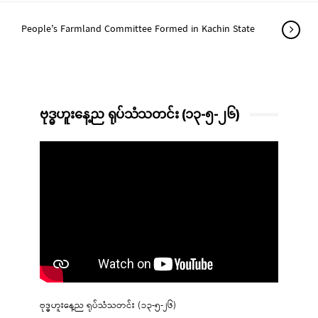
People’s Farmland Committee Formed in Kachin State
ဗုဒ္ဓဟူးနေ့ည ရုပ်သံသတင်း (၁၃-၅-၂၆)
ဗုဒ္ဓဟူးနေ့ည ရုပ်သံသတင်း (၁၃-၅-၂၆)