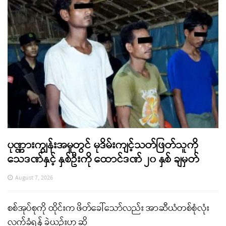
ပုဏ္ဏားကျွန်းအမှုတွင် မုဒိမ်းကျင့်သတ်ဖြတ်သူကို
သေဒဏ်နှင့် နှစ်ဦးကို ထောင်ဒဏ် ၂၀ နှစ် ချမှတ်
August 7, 2026
စစ်အုပ်စုကို ထိုင်းက ဖိတ်ခေါ်သော်လည်း အာဆီယံတစ်စုံလုံး
လက်ခံရန် ခဲယဉ်းဟု ဆို