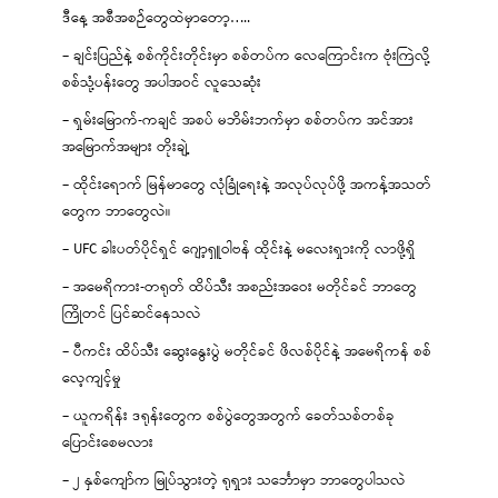
ဒီနေ့ အစီအစဉ်တွေထဲမှာတော့…..
– ချင်းပြည်နဲ့ စစ်ကိုင်းတိုင်းမှာ စစ်တပ်က လေကြောင်းက ဗုံးကြဲလို့
စစ်သုံ့ပန်းတွေ အပါအဝင် လူသေဆုံး
– ရှမ်းမြောက်-ကချင် အစပ် မဘိမ်းဘက်မှာ စစ်တပ်က အင်အား
အမြောက်အများ တိုးချဲ့
– ထိုင်းရောက် မြန်မာတွေ လုံခြုံရေးနဲ့ အလုပ်လုပ်ဖို့ အကန့်အသတ်
တွေက ဘာတွေလဲ။
– UFC ခါးပတ်ပိုင်ရှင် ဂျော့ရှူဝါဗန် ထိုင်းနဲ့ မလေးရှားကို လာဖို့ရှိ
– အမေရိကား-တရုတ် ထိပ်သီး အစည်းအဝေး မတိုင်ခင် ဘာတွေ
ကြိုတင် ပြင်ဆင်နေသလဲ
– ပီကင်း ထိပ်သီး ဆွေးနွေးပွဲ မတိုင်ခင် ဖိလစ်ပိုင်နဲ့ အမေရိကန် စစ်
လေ့ကျင့်မှု
– ယူကရိန်း ဒရုန်းတွေက စစ်ပွဲတွေအတွက် ခေတ်သစ်တစ်ခု
ပြောင်းစေမလား
– ၂ နှစ်ကျော်က မြုပ်သွားတဲ့ ရုရှား သင်္ဘောမှာ ဘာတွေပါသလဲ