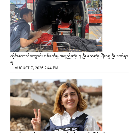
ထိုင်းစာသင်ကျောင်း ပစ်ခတ်မှု အနည်းဆုံး ၇ ဦး သေဆုံး ပြီး၁၅ ဦး ဒဏ်ရာ
ရ
—
AUGUST 7, 2026 2:44 PM