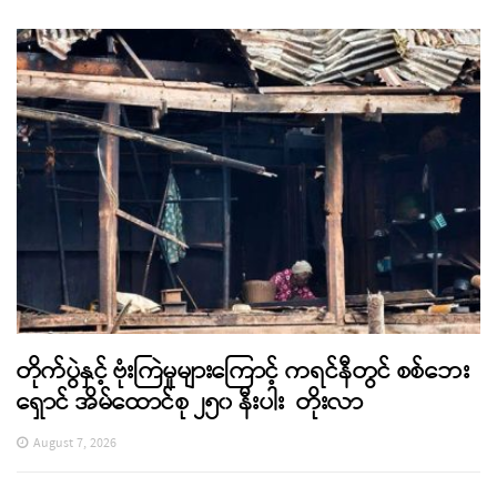
တိုက်ပွဲနှင့် ဗုံးကြဲမှုများကြောင့် ကရင်နီတွင် စစ်ဘေး
ရှောင် အိမ်ထောင်စု ၂၅၀ နီးပါး တိုးလာ
August 7, 2026