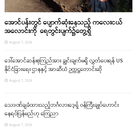
အောင်ပန်းတွင် ပျောက်ဆုံးနေသည့် ကလေးငယ်
အလောင်းကို ရေတွင်းပျက်၌တွေ့ရှိ
August 7, 2026
ဒေါ်အောင်ဆန်းစုကြည်အား ချွင်းချက်မရှိ လွှတ်ပေးရန် US
နိုင်ငံခြားရေး ဌာနနှင့် အာဆီယံ ဥက္ကဋ္ဌတောင်းဆို
August 7, 2026
သေဒဏ်ချခံထားသည့်ဘင်္ဂလားဒေ့ရှ် ဝန်ကြီးချုပ်ဟောင်း
နေရပ်ပြန်မည်ဟု ကြေညာ
August 7, 2026