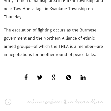
Army in the Loi Samsip area in Kutkai Township and
near Taw Hpe village in Kyaukme Township on
Thursday.
The escalation of fighting occurs as the Burmese
government and the Northern Alliance of ethnic
armed groups—of which the TNLA is a member—are
in negotiations for another round of peace talks.
ကရင်ဒေသ လူ့အခွင့်အရေး ချိုးဖောက်မှုများ ဆက်ရှိနေဆဲ