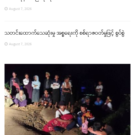
August 7, 2026
သတင်းထောက်သေဆုံးမှု အစ္စရေးကို စစ်ရာဇဝတ်မှုဖြင့် စွပ်စွဲ
August 7, 2026