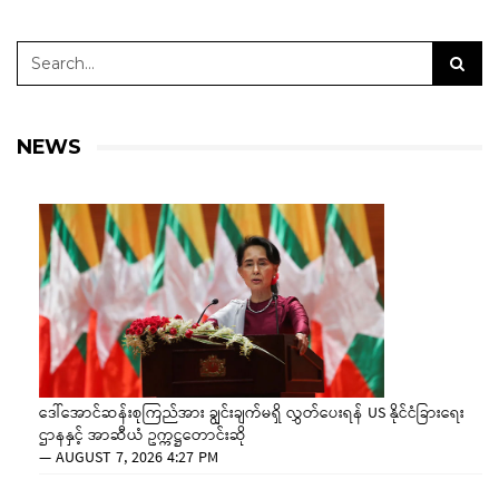
NEWS
ဒေါ်အောင်ဆန်းစုကြည်အား ချွင်းချက်မရှိ လွှတ်ပေးရန် US နိုင်ငံခြားရေး
ဌာနနှင့် အာဆီယံ ဥက္ကဋ္ဌတောင်းဆို
—
AUGUST 7, 2026 4:27 PM