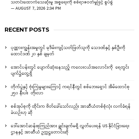
သတင်းထောက်သေဆုံးမှု အစ္စရေးကို စစ်ရာဇဝတ်မှုဖြင့် စွပ်စွဲ
—
AUGUST 7, 2026 2:34 PM
RECENT POSTS
ပုဏ္ဏားကျွန်းအမှုတွင် မုဒိမ်းကျင့်သတ်ဖြတ်သူကို သေဒဏ်နှင့် နှစ်ဦးကို
ထောင်ဒဏ် ၂၀ နှစ် ချမှတ်
အောင်ပန်းတွင် ပျောက်ဆုံးနေသည့် ကလေးငယ်အလောင်းကို ရေတွင်း
ပျက်၌တွေ့ရှိ
တိုက်ပွဲနှင့် ဗုံးကြဲမှုများကြောင့် ကရင်နီတွင် စစ်ဘေးရှောင် အိမ်ထောင်စု
၂၅၀ နီးပါး တိုးလာ
စစ်အုပ်စုကို ထိုင်းက ဖိတ်ခေါ်သော်လည်း အာဆီယံတစ်စုံလုံး လက်ခံရန်
ခဲယဉ်းဟု ဆို
ဒေါ်အောင်ဆန်းစုကြည်အား ချွင်းချက်မရှိ လွှတ်ပေးရန် US နိုင်ငံခြားရေး
ဌာနနှင့် အာဆီယံ ဥက္ကဋ္ဌတောင်းဆို