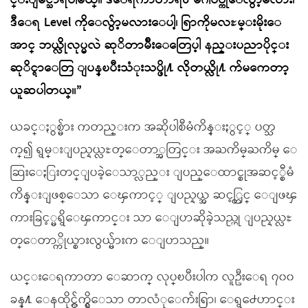
င္းျမင္သာရပါမယ္။ ဒီေရကာတာရဲ႕ မီဂါဝပ္ကိုေလ်ွာ့မလား၊
ဒီေရ Level ကိုေလ်ွာ့မလားေပါ့၊ ရြာကိုမလႊမ္းမိုးေ
အာင္ ဘယ္လိုလုပ္မလဲ ဆုိတာမ်ိဳးေတြေပ့ါ နည္းပညာပိုင္း
ဆုိင္ရာေတြ ျပန္ၿပီးသံုးသပ္ဖို႔ လိုတယ္လို႔ က်မကေတာ့
ယူဆပါတယ္။”
ယခင္ႏွစ္မ်ား ကတည္းက အဆိုပါစီမံကိန္းႏွင့္ ပတ္သ
က္၍ ရွမ္းျပည္နယ္လႊတ္ေတာ္အတြင္း အႀကိမ္ႀကိမ္ ေ
ဆြးေႏြးတင္ျပခဲ့ေသာ္လည္း ျပည္ေထာင္စုအဆင့္စီမံ
ကိန္းျဖစ္ေသာ ေၾကာင့္ ျပည္နယ္အ ဆင့္တြင္ ေျဖၾ
ကားခြင့္မရွိေၾကာင္း သာ ေျပာဆိုခဲ့သည္ဟု ျပည္နယ္လႊ
တ္ေတာ္ကိုယ္စားလွယ္မ်ားက ေျပာသည္။
ယင္းေရကာတာ ေဆာက္ လုပ္ၿပီးပါက လူဦးေရ ၇၀၀
ခန္႔ ေနထိုင္လွ်က္ရွိေသာ တာလံုေက်းရြာ၊ ေရွ႕ေဟာင္း