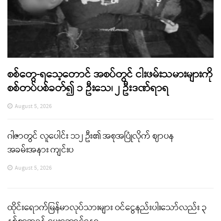
စစ်တွေ-ရသေ့တောင် အစပ်တွင် ငါးဖမ်းသမားများကို
စစ်တပ်ပစ်ခတ်၍ ၁ ဦးသေ၊ ၂ ဦးဒဏ်ရာရ
August 5, 2026
ဂါဇာတွင် လူပေါင်း ၁၁၂ ဦး၏ အစုအပြုံလိုက် ဈာပန
အခမ်းအနား ကျင်းပ
August 5, 2026
ထိုင်းရောက်မြန်မာလုပ်သားများ ဝင်ငွေနည်းပါးသော်လည်း ၃