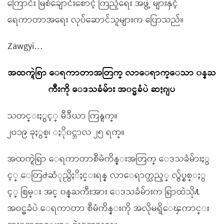
ကြောင်း မြစ်ချောင်းစောင့် ကြည့်ရေး အဖွဲ့ များနှင့်
ရေကာတာအရေး လုပ်ဆောင်သူများက ပြောသည်။
Zawgyi…
အထက္ရဲရြာ ေရကာတာအတြက္ လာေရာက္ေသာ ၀န္ႀ
ကီးကို ေဒသခံမ်ား အ၀င္မခံပဲ ဆႏၵျပ
သတင္းႏွင့္ မီဒီယာ ကြန္ရက္။
၂၀၁၉ ခုႏွစ္၊ ႏို၀င္ဘာလ ၂၅ ရက္။
အထက္ရဲရြာ ေရကာတာစီမံကိန္းအတြက္ ေဒသခံမ်ားႏွ
င့္ ေတြ႕ဆံုညွိႏိႈင္းရန္ လာေရာက္သည့္ လွ်ပ္စစ္ႏွ
င့္ စြမ္း အင္ ၀န္ႀကီးအား ေဒသခံမ်ားက ရြာထဲသို႔
အ၀င္မခံပဲ ေရကာတာ စီမံကိန္းကို အလိုမရွိေၾကာင္း