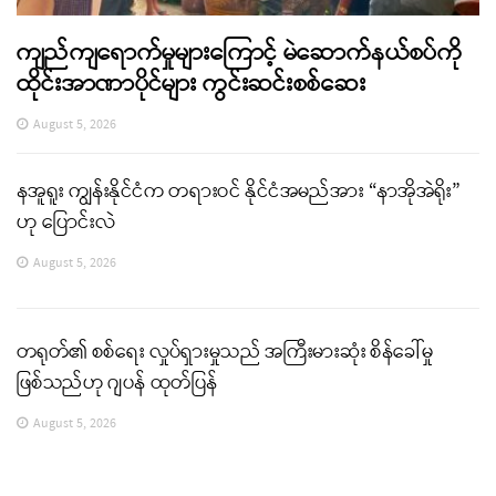
ကျည်ကျရောက်မှုများကြောင့် မဲဆောက်နယ်စပ်ကို
ထိုင်းအာဏာပိုင်များ ကွင်းဆင်းစစ်ဆေး
August 5, 2026
နအူရူး ကျွန်းနိုင်ငံက တရားဝင် နိုင်ငံအမည်အား “နာအိုအဲရိုး”
ဟု ပြောင်းလဲ
August 5, 2026
တရုတ်၏ စစ်ရေး လှုပ်ရှားမှုသည် အကြီးမားဆုံး စိန်ခေါ်မှု
ဖြစ်သည်ဟု ဂျပန် ထုတ်ပြန်
August 5, 2026