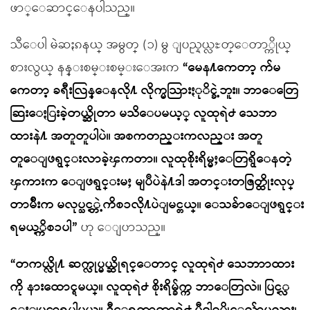
ဖာ္ေဆာင္ေနပါသည္။
သီေပါ မဲဆႏၵနယ္ အမွတ္ (၁) မွ ျပည္နယ္လႊတ္ေတာ္ကိုယ္
စားလွယ္ နန္းစမ္းစမ္းေအးက
“မေန႔ကေတာ့ က်မ
ကေတာ့ ခရီးလြန္ေနလို႔ လိုက္မသြားႏုိင္ခဲ့ဘူး။ ဘာေတြေ
ဆြးေႏြးခဲ့တယ္ဆိုတာ မသိေပမယ့္ လူထုရဲ႕ သေဘာ
ထားနဲ႔ အတူတူပါပဲ။ အစကတည္းကလည္း အတူ
တူေျဖရွင္းလာခဲ့ၾကတာ။ လူထုစိုးရိမ္မႈေတြရွိေနတဲ့
ၾကားက ေျဖရွင္းမႈ မျပဳပဲနဲ႔ဒါ အတင္းတဇြတ္ထိုးလုပ္
တာမ်ိဳးက မလုပ္သင့္တဲ့ကိစၥလို႔ပဲျမင္တယ္။ ေသခ်ာေျဖရွင္း
ရမယ့္ကိစၥပါ”
ဟု ေျပာသည္။
“တကယ္လို႔ ဆက္လုပ္မယ္ဆိုရင္ေတာင္ လူထုရဲ႕ သေဘာာထား
ကို နားေထာင္ရမယ္။ လူထုရဲ႕ စိုးရိမ္ခ်က္က ဘာေတြလဲ။ ပြင့္လ