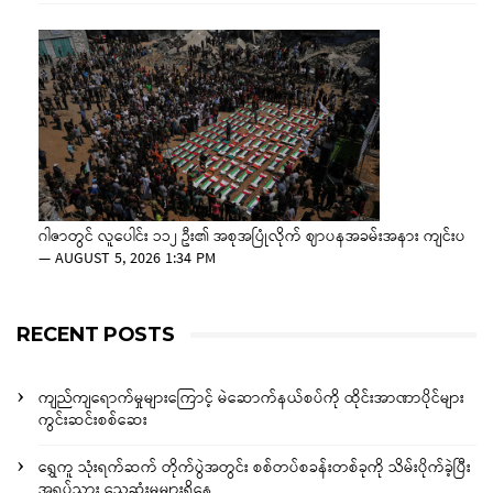
ဂါဇာတွင် လူပေါင်း ၁၁၂ ဦး၏ အစုအပြုံလိုက် ဈာပနအခမ်းအနား ကျင်းပ
—
AUGUST 5, 2026 1:34 PM
RECENT POSTS
ကျည်ကျရောက်မှုများကြောင့် မဲဆောက်နယ်စပ်ကို ထိုင်းအာဏာပိုင်များ
ကွင်းဆင်းစစ်ဆေး
ရွှေကူ သုံးရက်ဆက် တိုက်ပွဲအတွင်း စစ်တပ်စခန်းတစ်ခုကို သိမ်းပိုက်ခဲ့ပြီး
အရပ်သား သေဆုံးမှုများရှိနေ