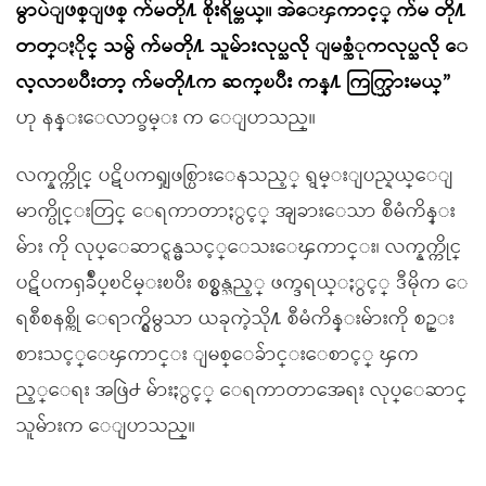
မွာပဲျဖစ္ျဖစ္ က်မတို႔ စိုးရိမ္တယ္။ အဲေၾကာင့္ က်မ တို႔
တတ္ႏိုင္ သမွ် က်မတို႔ သူမ်ားလုပ္သလို ျမစ္ဆံုကလုပ္သလို ေ
လ့လာၿပီးတာ့ က်မတို႔က ဆက္ၿပီး ကန္႔ ကြက္သြားမယ္”
ဟု နန္းေလာ၀္ခမ္း က ေျပာသည္။
လက္နက္ကိုင္ ပဋိပကၡျဖစ္ပြားေနသည့္ ရွမ္းျပည္နယ္ေျ
မာက္ပိုင္းတြင္ ေရကာတာႏွင့္ အျခားေသာ စီမံကိန္း
မ်ား ကို လုပ္ေဆာင္ရန္မသင့္ေသးေၾကာင္း၊ လက္နက္ကိုင္
ပဋိပကၡခ်ဳပ္ၿငိမ္းၿပီး စစ္မွန္သည့္ ဖက္ဒရယ္ႏွင့္ ဒီမိုက ေ
ရစီစနစ္ကို ေရာက္ရွိမွသာ ယခုကဲ့သို႔ စီမံကိန္းမ်ားကို စဥ္း
စားသင့္ေၾကာင္း ျမစ္ေခ်ာင္းေစာင့္ ၾက
ည့္ေရး အဖြဲ႕ မ်ားႏွင့္ ေရကာတာအေရး လုပ္ေဆာင္
သူမ်ားက ေျပာသည္။