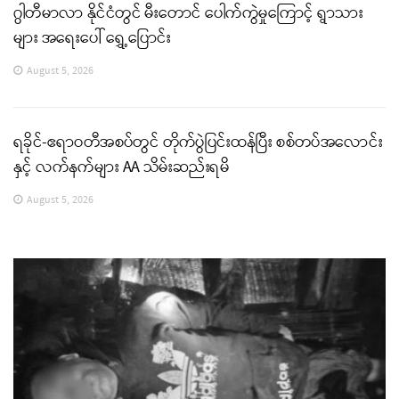
ဂွါတီမာလာ နိုင်ငံတွင် မီးတောင် ပေါက်ကွဲမှုကြောင့် ရွာသား
များ အရေးပေါ် ရွှေ့ပြောင်း
August 5, 2026
ရခိုင်-ဧရာဝတီအစပ်တွင် တိုက်ပွဲပြင်းထန်ပြီး စစ်တပ်အလောင်း
နှင့် လက်နက်များ AA သိမ်းဆည်းရမိ
August 5, 2026