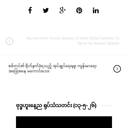
Burma Army Forces Dozens of Shan State Civilians To
Serve As Human Shields
စစ်တပ်၏ ရိုက်နှက်ခံရသည့် အုပ်ချုပ်ရေးမှူး ကျန်းမာရေး
အခြေအနေ မကောင်းသေး
ဗုဒ္ဓဟူးနေ့ည ရုပ်သံသတင်း (၁၃-၅-၂၆)