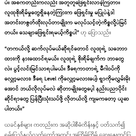
ပဲ။ အစကတည်းကလည်း အတူတူဖြေရှင်းလာခဲ့ကြတာ။
လူထုစိုးရိမ်မှုတွေရှိနေတဲ့ကြားက ဖြေရှင်းမှု မပြုပဲနဲ့ဒါ
အတင်းတဇွတ်ထိုးလုပ်တာမျိုးက မလုပ်သင့်တဲ့ကိစ္စလို့ပဲမြင်
တယ်။ သေချာဖြေရှင်းရမယ့်ကိစ္စပါ”
ဟု ပြောသည်။
“တကယ်လို့ ဆက်လုပ်မယ်ဆိုရင်တောင် လူထုရဲ့ သဘောာ
ထားကို နားထောင်ရမယ်။ လူထုရဲ့ စိုးရိမ်ချက်က ဘာတွေ
လဲ။ ပွင့်လင်းမြင်သာရပါမယ်။ ဒီရေကာတာရဲ့ မီဂါဝပ်ကို
လျှော့မလား၊ ဒီရေ Level ကိုလျှော့မလားပေါ့၊ ရွာကိုမလွှမ်းမိုး
အောင် ဘယ်လိုလုပ်မလဲ ဆိုတာမျိုးတွေပေ့ါ နည်းပညာပိုင်း
ဆိုင်ရာတွေ ပြန်ပြီးသုံးသပ်ဖို့ လိုတယ်လို့ ကျမကတော့ ယူဆ
ပါတယ်။”
ယခင်နှစ်များ ကတည်းက အဆိုပါစီမံကိန်းနှင့် ပတ်သက်၍
ရှမ်းပြည်နယ်လွှတ်တော်အတွင်း အကြိမ်ကြိမ် ဆွေးနွေးတင်ပြ