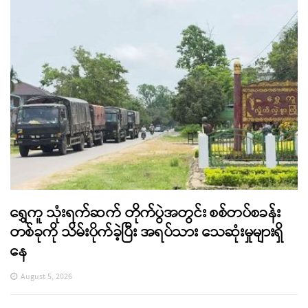
ရွှေကူ သုံးရက်ဆက် တိုက်ပွဲအတွင်း စစ်တပ်စခန်း
တစ်ခုကို သိမ်းပိုက်ခဲ့ပြီး အရပ်သား သေဆုံးမှုများရှိ
နေ
August 5, 2026