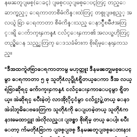
နမၼတူျမစ္(ေခၚ) ျမစ္ငယ္ျမစ္ေပၚတြင္ တည္ေ
ဆာက္မည့္ ေရကာတာစီမံကိန္းထဲတြင္ တစ္ခုျဖစ္သည့္ အ
လယ္ရဲ ရြာ ေရကာတာ စီမံကိန္းသည္ ေနာင္ခ်ိဳၿမိဳ႕အတြ
င္းရွိ ေက်ာက္ၾကန္႔ ငလ်င္ေၾကာ၏ အလယ္ဗဟိုတြင္
တည္ရွိေန သည့္အတြက္ ေဒသခံမ်ားက စိုးရိမ္ေနၾကသ
ည္။
“ဒီအထက္ရဲ႕ရြာေရကာတာမွ မဟုတ္ဘူး ဒီနမၼတူျမစ္ေပၚ
မွာ ေရကာတာ ၅ ခု သူတို႔လုပ္ဖို႔ရွိတယ္ေကာ ဒီအ လယ္
ရဲရြာဆိုရင္ ေက်ာက္ၾကန္႔ ငလ်င္ေၾကာေပၚမွာ ရွိတ
ယ္။ အဲဆိုရင္ ၿပီးခဲ့တဲ့ လာအိုႏိုင္ငံမွာ ငလ်င္လႈပ္ခဲ့တယ္ ေနာ
အဲဒါဘူမိေဗဒေတြက သူတို႔ကို ေျပာခဲ့တယ္ သူတို႔က
နားမေထာင္ဘူး အဲလိုလည္း ျဖစ္မွာ စိုးရိမ္ တယ္ ေပါ့။ ၿပီး
ေတာ့ က်မတို႔ရြာက ျဖစ္ျဖစ္ ဒီနမၼတူျဖစ္ေဘးနား