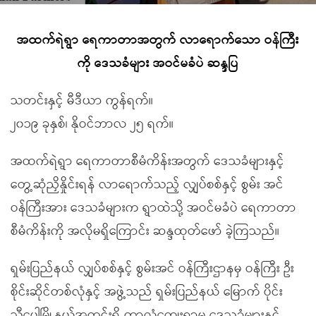
အထက်ရဲရွာ ရေကာတာအတွက် လာရောက်သော ဝန်ကြီး
ကို ဒေသခံများ အဝင်မခံပဲ ဆန္ဒပြ
သတင်းနှင့် မီဒီယာ ကွန်ရက်။
၂၀၁၉ ခုနှစ်၊ နိုဝင်ဘာလ ၂၅ ရက်။
အထက်ရဲရွာ ရေကာတာစီမံကိန်းအတွက် ဒေသခံများနှင့်
တွေ့ဆုံညှိနှိုင်းရန် လာရောက်သည့် လျှပ်စစ်နှင့် စွမ်း အင်
ဝန်ကြီးအား ဒေသခံများက ရွာထဲသို့ အဝင်မခံပဲ ရေကာတာ
စီမံကိန်းကို အလိုမရှိကြောင်း ဆန္ဒထုတ်ဖော် ခဲ့ကြသည်။
ရှမ်းပြည်နယ် လျှပ်စစ်နှင့် စွမ်းအင် ဝန်ကြီးဌာနမှ ဝန်ကြီး ဦး
စိုင်းဆိုင်တစ်လုံနှင့် အဖွဲ့သည် ရှမ်းပြည်နယ် မြောက် ပိုင်း
သီပေါမြို့နယ်အတွင်းရှိ တာလုံကျေးရွာမှ ဒေသခံများနှင့်