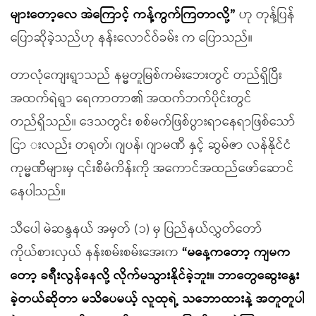
များတော့လေ အဲကြောင့် ကန့်ကွက်ကြတာလို့”
ဟု တုန့်ပြန်
ပြောဆိုခဲ့သည်ဟု နန်းလောင်ဝ်ခမ်း က ပြောသည်။
တာလုံကျေးရွာသည် နမ္မတူမြစ်ကမ်းဘေးတွင် တည်ရှိပြီး
အထက်ရဲရွာ ရေကာတာ၏ အထက်ဘက်ပိုင်းတွင်
တည်ရှိသည်။ ဒေသတွင်း စစ်မက်ဖြစ်ပွားရာနေရာဖြစ်သော်
ငြာ းလည်း တရုတ်၊ ဂျပန်၊ ဂျာမဏီ နှင့် ဆွမ်ဇာ လန်နိုင်ငံ
ကုမ္မဏီများမှ ၎င်းစီမံကိန်းကို အကောင်အထည်ဖော်ဆောင်
နေပါသည်။
သီပေါ မဲဆန္ဒနယ် အမှတ် (၁) မှ ပြည်နယ်လွှတ်တော်
ကိုယ်စားလှယ် နန်းစမ်းစမ်းအေးက
“မနေ့ကတော့ ကျမက
တော့ ခရီးလွန်နေလို့ လိုက်မသွားနိုင်ခဲ့ဘူး။ ဘာတွေဆွေးနွေး
ခဲ့တယ်ဆိုတာ မသိပေမယ့် လူထုရဲ့ သဘောထားနဲ့ အတူတူပါ