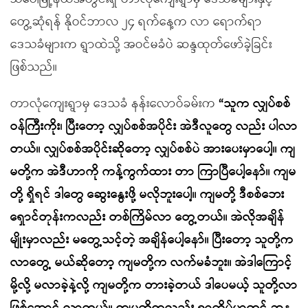
တွေ့ဆုံရန် နိုဝင်ဘာလ ၂၄ ရက်နေ့က လာ ရောက်ရာ
ဒေသခံများက ရွာထဲသို့ အဝင်မခံပဲ ဆန္ဒထုတ်ဖော်ခဲ့ခြင်း
ဖြစ်သည်။
တာလုံကျေးရွာမှ ဒေသခံ နန်းလောဝ်ခမ်းက
“သူက လျှပ်စစ်
ဝန်ကြီးကိုး၊ ပြီးတော့ လျှပ်စစ်အပိုင်း အဲဒီလူတွေ လည်း ပါလာ
တယ်။ လျှပ်စစ်အပိုင်းဆိုတော့ လျှပ်စစ်ပဲ အားပေးမှာပေါ့။ ကျ
မတို့က အဲဒီဟာကို ကန့်ကွက်ထား တာ ကြာပြီပေါ့နော်။ ကျမ
တို့ ရှိရင် ဒါတွေ ဆွေးနွေးဖို့ မလိုဘူးပေါ့။ ကျမတို့ ဒီစစ်ဘေး
ရှောင်တုန်းကလည်း တစ်ကြိမ်လာ တွေ့တယ်။ အဲလိုအချိန်
မျိုးမှာလည်း မတွေ့သင့်တဲ့ အချိန်ပေါ့နော်။ ပြီးတော့ သူတို့က
လာတွေ့ မယ်ဆိုတော့ ကျမတို့က လက်မခံဘူး။ အဲဒါကြောင့်
မို့လို့ မလာခဲ့နဲ့လို့ ကျမတို့က တားခဲ့တယ် ဒါပေမယ့် သူတို့လာ