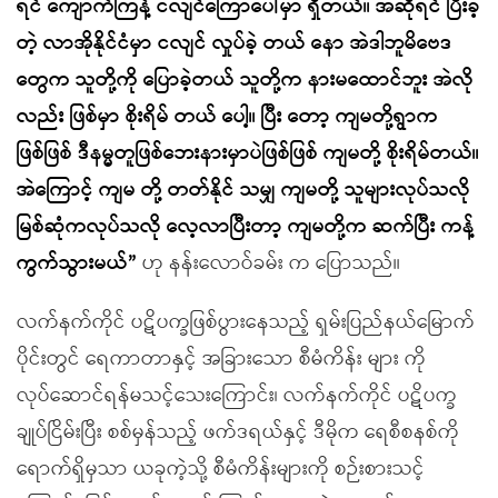
ရင် ကျောက်ကြန့် ငလျင်ကြောပေါ်မှာ ရှိတယ်။ အဲဆိုရင် ပြီးခဲ့
တဲ့ လာအိုနိုင်ငံမှာ ငလျင် လှုပ်ခဲ့ တယ် နော အဲဒါဘူမိဗေဒ
တွေက သူတို့ကို ပြောခဲ့တယ် သူတို့က နားမထောင်ဘူး အဲလို
လည်း ဖြစ်မှာ စိုးရိမ် တယ် ပေါ့။ ပြီး တော့ ကျမတို့ရွာက
ဖြစ်ဖြစ် ဒီနမ္မတူဖြစ်ဘေးနားမှာပဲဖြစ်ဖြစ် ကျမတို့ စိုးရိမ်တယ်။
အဲကြောင့် ကျမ တို့ တတ်နိုင် သမျှ ကျမတို့ သူများလုပ်သလို
မြစ်ဆုံကလုပ်သလို လေ့လာပြီးတာ့ ကျမတို့က ဆက်ပြီး ကန့်
ကွက်သွားမယ်”
ဟု နန်းလောဝ်ခမ်း က ပြောသည်။
လက်နက်ကိုင် ပဋိပက္ခဖြစ်ပွားနေသည့် ရှမ်းပြည်နယ်မြောက်
ပိုင်းတွင် ရေကာတာနှင့် အခြားသော စီမံကိန်း များ ကို
လုပ်ဆောင်ရန်မသင့်သေးကြောင်း၊ လက်နက်ကိုင် ပဋိပက္ခ
ချုပ်ငြိမ်းပြီး စစ်မှန်သည့် ဖက်ဒရယ်နှင့် ဒီမိုက ရေစီစနစ်ကို
ရောက်ရှိမှသာ ယခုကဲ့သို့ စီမံကိန်းများကို စဉ်းစားသင့်