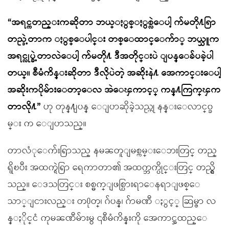
“အရင္ကတည္းကဆိုတာ ဘယ္ႏွစ္ႏွစ္လဲေပါ့ က်မတို႔ရြာ
တည္ခဲ့တာက ႏွစ္ေပါင္း တစ္ေထာင္ေက်ာ္ ဘယ္သူက
အရင္လုပ္ခဲ့တာလဲေပါ့ က်မတို႔ ဒီအတိုင္းပဲ ျပန္ေခ်ပခဲ့ပါ
တယ္။ စီမံကိန္းဆိုတာ ဒီလိုပဲတဲ့ အဆိုးနဲ႔ အေကာင္းေပါ့
အဆိုးကပိုမ်ားေတာ့ေလ အဲေၾကာင့္ ကန္႔ကြက္ၾက
တာလို႔”
ဟု တုန္႔ျပန္ ေျပာဆိုခဲ့သည္ဟု နန္းေလာင္၀္ခ
မ္း က ေျပာသည္။
တာလံုေက်းရြာသည္ နမၼတူျမစ္ကမ္းေဘးတြင္ တည္
ရွိၿပီး အထက္ရဲရြာ ေရကာတာ၏ အထက္ဘက္ပိုင္းတြင္ တည္ရွိ
သည္။ ေဒသတြင္း စစ္မက္ျဖစ္ပြားရာေနရာျဖစ္ေ
သာ္ျငားလည္း တ႐ုတ္၊ ဂ်ပန္၊ ဂ်ာမဏီ ႏွင့္ ဆြမ္ဇာ လ
န္ႏိုင္ငံ ကုမၼဏီမ်ားမွ ၎စီမံကိန္းကို အေကာင္အထည္ေ