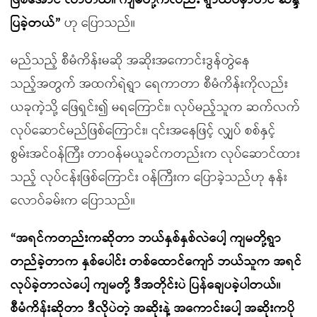
ဖြစ်အောင် လာတယ်။ ကျမတို့ကလည်း ရွာထိပ်မှာတင် ဆန္ဒ
ပြခဲ့တယ်”
ဟု ပြောသည်။
မည်သည့် စီမံကိန်းမဆို အဆိုးအကောင်းဒွန်တွဲနေ
သည့်အတွက် အထက်ရဲရွာ ရေကာတာ စီမံကိန်းကိုလည်း
ယခုကဲ့သို့ ဖြေရှင်း၍ မရကြောင်း၊ လုပ်မည့်သူက ဆက်လက်
လုပ်ဆောင်မည်ဖြစ်ကြောင်း၊ ၎င်းအနေဖြင့် လျှပ် စစ်နှင့်
စွမ်းအင်ဝန်ကြီး တာဝန်မယူခင်ကတည်းက လုပ်ဆောင်ထား
သည့် လုပ်ငန်းဖြစ်ကြောင်း ဝန်ကြီးက ပြောခဲ့သည်ဟု နန်း
လောဝ်ခမ်းက ပြောသည်။
“အရင်ကတည်းကဆိုတာ ဘယ်နှစ်နှစ်လဲပေါ့ ကျမတို့ရွာ
တည်ခဲ့တာက နှစ်ပေါင်း တစ်ထောင်ကျော် ဘယ်သူက အရင်
လုပ်ခဲ့တာလဲပေါ့ ကျမတို့ ဒီအတိုင်းပဲ ပြန်ချေပခဲ့ပါတယ်။
စီမံကိန်းဆိုတာ ဒီလိုပဲတဲ့ အဆိုးနဲ့ အကောင်းပေါ့ အဆိုးကပို