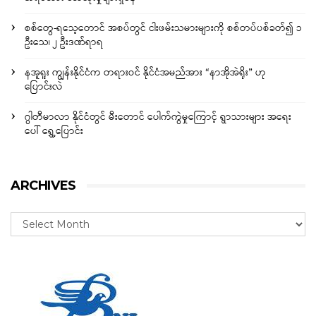
စစ်တွေ-ရသေ့တောင် အစပ်တွင် ငါးဖမ်းသမားများကို စစ်တပ်ပစ်ခတ်၍ ၁
ဦးသေ၊ ၂ ဦးဒဏ်ရာရ
နအူရူး ကျွန်းနိုင်ငံက တရားဝင် နိုင်ငံအမည်အား “နာအိုအဲရိုး” ဟု
ပြောင်းလဲ
ဂွါတီမာလာ နိုင်ငံတွင် မီးတောင် ပေါက်ကွဲမှုကြောင့် ရွာသားများ အရေး
ပေါ် ရွှေ့ပြောင်း
ARCHIVES