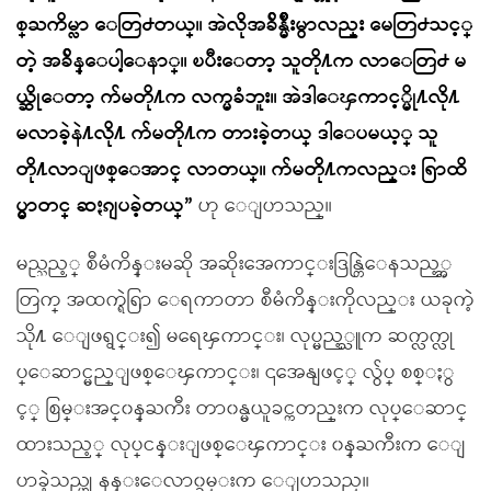
စ္ႀကိမ္လာ ေတြ႕တယ္။ အဲလိုအခ်ိန္မ်ိဳးမွာလည္း မေတြ႕သင့္
တဲ့ အခ်ိန္ေပါ့ေနာ္။ ၿပီးေတာ့ သူတို႔က လာေတြ႕ မ
ယ္ဆိုေတာ့ က်မတို႔က လက္မခံဘူး။ အဲဒါေၾကာင့္မို႔လို႔
မလာခဲ့နဲ႔လို႔ က်မတို႔က တားခဲ့တယ္ ဒါေပမယ့္ သူ
တို႔လာျဖစ္ေအာင္ လာတယ္။ က်မတို႔ကလည္း ရြာထိ
ပ္မွာတင္ ဆႏၵျပခဲ့တယ္”
ဟု ေျပာသည္။
မည္သည့္ စီမံကိန္းမဆို အဆိုးအေကာင္းဒြန္တြဲေနသည့္အ
တြက္ အထက္ရဲရြာ ေရကာတာ စီမံကိန္းကိုလည္း ယခုကဲ့
သို႔ ေျဖရွင္း၍ မရေၾကာင္း၊ လုပ္မည့္သူက ဆက္လက္လု
ပ္ေဆာင္မည္ျဖစ္ေၾကာင္း၊ ၎အေနျဖင့္ လွ်ပ္ စစ္ႏွ
င့္ စြမ္းအင္၀န္ႀကီး တာ၀န္မယူခင္ကတည္းက လုပ္ေဆာင္
ထားသည့္ လုပ္ငန္းျဖစ္ေၾကာင္း ၀န္ႀကီးက ေျ
ပာခဲ့သည္ဟု နန္းေလာ၀္ခမ္းက ေျပာသည္။