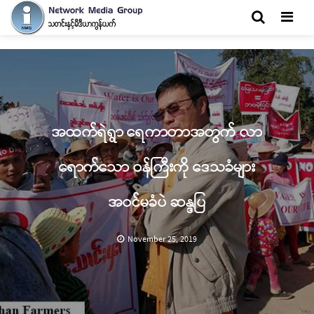
Men
အထက်ရဲရွာ ရေကာတာအတွက် လာ
ရောက်သော ဝန်ကြီးကို ဒေသခံများ
အဝင်မခံပဲ ဆန္ဒပြ
November 25, 2019