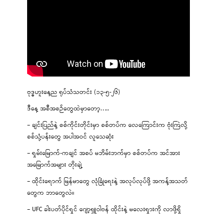
ဗုဒ္ဓဟူးနေ့ည ရုပ်သံသတင်း (၁၃-၅-၂၆)
ဒီနေ့ အစီအစဉ်တွေထဲမှာတော့…..
– ချင်းပြည်နဲ့ စစ်ကိုင်းတိုင်းမှာ စစ်တပ်က လေကြောင်းက ဗုံးကြဲလို့
စစ်သုံ့ပန်းတွေ အပါအဝင် လူသေဆုံး
– ရှမ်းမြောက်-ကချင် အစပ် မဘိမ်းဘက်မှာ စစ်တပ်က အင်အား
အမြောက်အများ တိုးချဲ့
– ထိုင်းရောက် မြန်မာတွေ လုံခြုံရေးနဲ့ အလုပ်လုပ်ဖို့ အကန့်အသတ်
တွေက ဘာတွေလဲ။
– UFC ခါးပတ်ပိုင်ရှင် ဂျော့ရှူဝါဗန် ထိုင်းနဲ့ မလေးရှားကို လာဖို့ရှိ