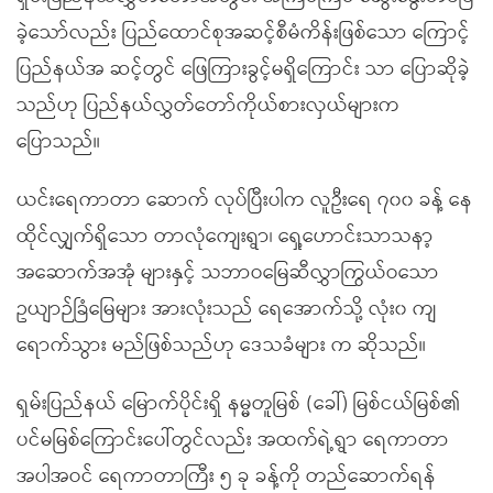
ခဲ့သော်လည်း ပြည်ထောင်စုအဆင့်စီမံကိန်းဖြစ်သော ကြောင့်
ပြည်နယ်အ ဆင့်တွင် ဖြေကြားခွင့်မရှိကြောင်း သာ ပြောဆိုခဲ့
သည်ဟု ပြည်နယ်လွှတ်တော်ကိုယ်စားလှယ်များက
ပြောသည်။
ယင်းရေကာတာ ဆောက် လုပ်ပြီးပါက လူဦးရေ ၇၀၀ ခန့် နေ
ထိုင်လျှက်ရှိသော တာလုံကျေးရွာ၊ ရှေ့ဟောင်းသာသနာ့
အဆောက်အအုံ များနှင့် သဘာဝမြေဆီလွှာကြွယ်ဝသော
ဥယျာဉ်ခြံမြေများ အားလုံးသည် ရေအောက်သို့ လုံး၀ ကျ
ရောက်သွား မည်ဖြစ်သည်ဟု ဒေသခံများ က ဆိုသည်။
ရှမ်းပြည်နယ် မြောက်ပိုင်းရှိ နမ္မတူမြစ် (ခေါ်) မြစ်ငယ်မြစ်၏
ပင်မမြစ်ကြောင်းပေါ်တွင်လည်း အထက်ရဲ့ရွာ ရေကာတာ
အပါအဝင် ရေကာတာကြီး ၅ ခု ခန့်ကို တည်ဆောက်ရန်