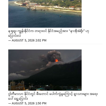
နအူရူး ကျွန်းနိုင်ငံက တရားဝင် နိုင်ငံအမည်အား “နာအိုအဲရိုး” ဟု
ပြောင်းလဲ
—
AUGUST 5, 2026 2:02 PM
ဂွါတီမာလာ နိုင်ငံတွင် မီးတောင် ပေါက်ကွဲမှုကြောင့် ရွာသားများ အရေး
ပေါ် ရွှေ့ပြောင်း
—
AUGUST 5, 2026 1:50 PM