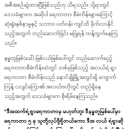
အစီအစဉ်ဆွဲထားပြီဖြစ်သည်ဟု သိရသည်။ သို့ရာတွင်
ဒေသခံများက အဆိုပါ ရေကာတာ စီမံကိန်းများကြောင့်
ဆုံးရှုံးနစ်နာမှုနှင့် သဘာ၀ ပတ်ဝန်း ကျင်ထိ ခိုက်လာနိုင်
သည့်အတွက် တည်ဆောက်ခြင်း မပြုရန် ကန့်ကွက်နေကြ
သည်။
နမ္မတူမြစ်(ခေါ်) မြစ်ငယ်မြစ်ပေါ်တွင် တည်ဆောက်မည့်
ရေကာတာစီမံကိန်းထဲတွင် တစ်ခုဖြစ်သည့် အလယ်ရဲ ရွာ
ရေကာတာ စီမံကိန်းသည် နောင်ချိုမြို့အတွင်းရှိ ကျောက်
ကြန့် ငလျင်ကြော၏ အလယ်ဗဟိုတွင် တည်ရှိနေ
သည့်အတွက် ဒေသခံများက စိုးရိမ်နေကြသည်။
“ဒီအထက်ရဲ့ရွာရေကာတာမှ မဟုတ်ဘူး ဒီနမ္မတူမြစ်ပေါ်မှာ
ရေကာတာ ၅ ခု သူတို့လုပ်ဖို့ရှိတယ်ကော ဒီအ လယ် ရဲရွာဆို