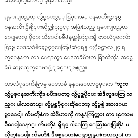
ဆႏၵထုတ္ေဖာ္ ခဲ့ၾကသည္။
ရွမ္းျပည္နယ္ လွ်ပ္စစ္ႏွင့္ စြမ္းအင္ ၀န္ႀကီးဌာနမွ
၀န္ႀကီး ဦးစိုင္းဆိုင္တစ္လံုႏွင့္ အဖြဲ႔သည္ ရွမ္းျပည္နယ္
ေျမာက္ ပိုင္း သီေပါၿမိဳ႕နယ္အတြင္းရွိ တာလံုေက်း
ရြာမွ ေဒသခံမ်ားႏွင့္ေတြ႕ဆံုရန္ ႏို၀င္ဘာလ ၂၄ ရ
က္ေန႔က လာ ေရာက္ရာ ေဒသခံမ်ားက ရြာထဲသို႔ အ၀င္မ
ခံပဲ ဆႏၵထုတ္ေဖာ္ခဲ့ျခင္းျဖစ္သည္။
တာလံုေက်းရြာမွ ေဒသခံ နန္းေလာ၀္ခမ္းက
“သူက
လွ်ပ္စစ္၀န္ႀကီးကိုး၊ ၿပီးေတာ့ လွ်ပ္စစ္အပိုင္း အဲဒီလူေတြ လ
ည္း ပါလာတယ္။ လွ်ပ္စစ္အပိုင္းဆိုေတာ့ လွ်ပ္စစ္ပဲ အားေပး
မွာေပါ့။ က်မတို႔က အဲဒီဟာကို ကန္႔ကြက္ထား တာ ၾကာၿ
ပီေပါ့ေနာ္။ က်မတို႔ ရွိရင္ ဒါေတြ ေဆြးေႏြးဖို႔ မ
လိုဘူးေပါ့။ က်မတို႔ ဒီစစ္ေဘးေရွာင္တုန္းကလည္း တ