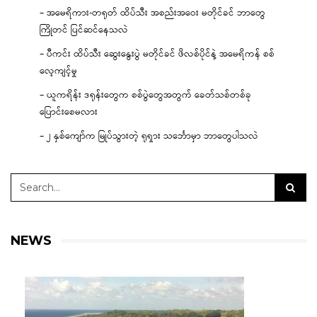
– အမေရိကား-တရုတ် ထိပ်သီး အစည်းအဝေး မတိုင်ခင် ဘာတွေ
ကြိုတင် ပြင်ဆင်နေသလဲ
– ပီကင်း ထိပ်သီး ဆွေးနွေးပွဲ မတိုင်ခင် ဖိလစ်ပိုင်နဲ့ အမေရိကန် စစ်
လေ့ကျင့်မှု
– ယူကရိန်း ဒရုန်းတွေက စစ်ပွဲတွေအတွက် ခေတ်သစ်တစ်ခု
ပြောင်းစေမလား
– ၂ နှစ်ကျော်က မြုပ်သွားတဲ့ ရုရှား သင်္ဘောမှာ ဘာတွေပါသလဲ
NEWS