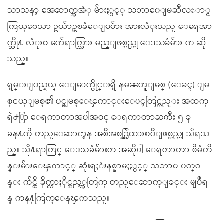
သာသနာ့ အေဆာက္အအံု မ်ားႏွင့္ သဘာ၀ေျမဆီလႊာႂ
ကြယ္၀ေသာ ဥယ်ာဥ္ၿခံေျမမ်ား အားလံုးသည္ ေရေအာ
က္သို႔ လံုး၀ က်ေရာက္သြား မည္ျဖစ္သည္ဟု ေဒသခံမ်ား က ဆို
သည္။
ရွမ္းျပည္နယ္ ေျမာက္ပိုင္းရွိ နမၼတူျမစ္ (ေခၚ) ျမ
စ္ငယ္ျမစ္၏ ပင္မျမစ္ေၾကာင္းေပၚတြင္လည္း အထက္
ရဲ႕႐ြာ ေရကာတာအပါအဝင္ ေရကာတာႀကီး ၅ ခု
ခန္႔ကို တည္ေဆာက္ရန္ အစီအစဥ္ဆြဲထားၿပီျဖစ္သည္ဟု သိရသ
ည္။ သို႔ရာတြင္ ေဒသခံမ်ားက အဆိုပါ ေရကာတာ စီမံကိ
န္းမ်ားေၾကာင့္ ဆုံးရႈံးနစ္နာမႈႏွင့္ သဘာ၀ ပတ္ဝ
န္း က်င္ထိ ခိုက္လာႏိုင္သည့္အတြက္ တည္ေဆာက္ျခင္း မျပဳရ
န္ ကန႔္ကြက္ေနၾကသည္။