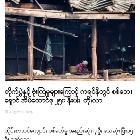
တိုက်ပွဲနှင့် ဗုံးကြဲမှုများကြောင့် ကရင်နီတွင် စစ်ဘေး
ရှောင် အိမ်ထောင်စု ၂၅၀ နီးပါး တိုးလာ
August 7, 2026
ထိုင်းစာသင်ကျောင်း ပစ်ခတ်မှု အနည်းဆုံး ၇ ဦး သေဆုံး ပြီး၁၅
ဦး ဒဏ်ရာရ