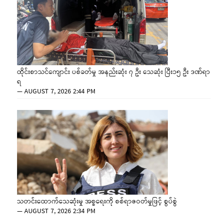
ထိုင်းစာသင်ကျောင်း ပစ်ခတ်မှု အနည်းဆုံး ၇ ဦး သေဆုံး ပြီး၁၅ ဦး ဒဏ်ရာ
ရ
—
AUGUST 7, 2026 2:44 PM
သတင်းထောက်သေဆုံးမှု အစ္စရေးကို စစ်ရာဇဝတ်မှုဖြင့် စွပ်စွဲ
—
AUGUST 7, 2026 2:34 PM