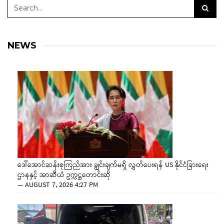
NEWS
ဒေါ်အောင်ဆန်းစုကြည်အား ချွင်းချက်မရှိ လွှတ်ပေးရန် US နိုင်ငံခြားရေး
ဌာနနှင့် အာဆီယံ ဥက္ကဋ္ဌတောင်းဆို
—
AUGUST 7, 2026 4:27 PM