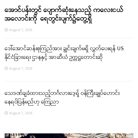
အောင်ပန်းတွင် ပျောက်ဆုံးနေသည့် ကလေးငယ်
အလောင်းကို ရေတွင်းပျက်၌တွေ့ရှိ
August 7, 2026
ဒေါ်အောင်ဆန်းစုကြည်အား ချွင်းချက်မရှိ လွှတ်ပေးရန် US
နိုင်ငံခြားရေး ဌာနနှင့် အာဆီယံ ဥက္ကဋ္ဌတောင်းဆို
August 7, 2026
သေဒဏ်ချခံထားသည့်ဘင်္ဂလားဒေ့ရှ် ဝန်ကြီးချုပ်ဟောင်း
နေရပ်ပြန်မည်ဟု ကြေညာ
August 7, 2026