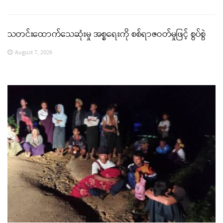
သတင်းထောက်သေဆုံးမှု အစ္စရေးကို စစ်ရာဇဝတ်မှုဖြင့် စွပ်စွဲ
August 7, 2026