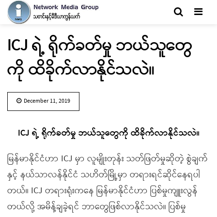
Men
ICJ ရဲ့ ရိုက်ခတ်မှု ဘယ်သူတွေ
ကို ထိခိုက်လာနိုင်သလဲ။
December 11, 2019
ICJ ရဲ့ ရိုက်ခတ်မှု ဘယ်သူတွေကို ထိခိုက်လာနိုင်သလဲ။
မြန်မာနိုင်ငံဟာ ICJ မှာ လူမျိုးတုန်း သတ်ဖြတ်မှုဆိုတဲ့ စွဲချက်
နှင့် နယ်သာလန်နိုင်ငံ သဟိတ်မြို့မှာ တရားရင်ဆိုင်နေရပါ
တယ်။ ICJ တရားရုံးကနေ မြန်မာနိုင်ငံဟာ ပြစ်မှုကျူးလွန်
တယ်လို့ အမိန့်ချခဲ့ရင် ဘာတွေဖြစ်လာနိုင်သလဲ။ ပြစ်မှု