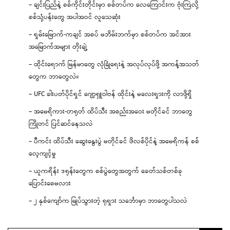
– ချင်းပြည်နဲ့ စစ်ကိုင်းတိုင်းမှာ စစ်တပ်က လေကြောင်းက ဗုံးကြဲလို့
စစ်သုံ့ပန်းတွေ အပါအဝင် လူသေဆုံး
– ရှမ်းမြောက်-ကချင် အစပ် မဘိမ်းဘက်မှာ စစ်တပ်က အင်အား
အမြောက်အများ တိုးချဲ့
– ထိုင်းရောက် မြန်မာတွေ လုံခြုံရေးနဲ့ အလုပ်လုပ်ဖို့ အကန့်အသတ်
တွေက ဘာတွေလဲ။
– UFC ခါးပတ်ပိုင်ရှင် ဂျော့ရှူဝါဗန် ထိုင်းနဲ့ မလေးရှားကို လာဖို့ရှိ
– အမေရိကား-တရုတ် ထိပ်သီး အစည်းအဝေး မတိုင်ခင် ဘာတွေ
ကြိုတင် ပြင်ဆင်နေသလဲ
– ပီကင်း ထိပ်သီး ဆွေးနွေးပွဲ မတိုင်ခင် ဖိလစ်ပိုင်နဲ့ အမေရိကန် စစ်
လေ့ကျင့်မှု
– ယူကရိန်း ဒရုန်းတွေက စစ်ပွဲတွေအတွက် ခေတ်သစ်တစ်ခု
ပြောင်းစေမလား
– ၂ နှစ်ကျော်က မြုပ်သွားတဲ့ ရုရှား သင်္ဘောမှာ ဘာတွေပါသလဲ