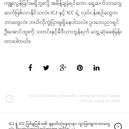
ကျူးလွန်ခြင်းမရှိဘူးလို့ အမိန့်ချခဲ့ရင်ကော ရှေ့ဆက်ဘာတွေ
ဆက်ဖြစ်လာနိုင်သလဲ။ ICJ နှင့် ICC ရဲ့ လုပ်ငန်းစဉ်တွေက
ဘာတွေလဲ။ ဘယ်လိုကွဲပြားမှုရှိနေပါသလဲ။ ဥပဒေပညာရှင်
ဦးအောင်ထူးကို သတင်းနှင့်မီဒီယာကွန်ရက် တွေ့ဆုံမေးမြန်း
ထားပါတယ်။
Mon Civil Society Demands Tatmadaw Return Seized
Military Camp to NMSP
ICJ နဲ့ ICC ပြစ်မှုပြစ်ဒဏ် ချမှတ်တဲ့နေရာမှာ ကွာခြားမှုကဘာတွေ