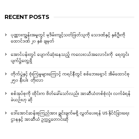
RECENT POSTS
ပုဏ္ဏားကျွန်းအမှုတွင် မုဒိမ်းကျင့်သတ်ဖြတ်သူကို သေဒဏ်နှင့် နှစ်ဦးကို
ထောင်ဒဏ် ၂၀ နှစ် ချမှတ်
အောင်ပန်းတွင် ပျောက်ဆုံးနေသည့် ကလေးငယ်အလောင်းကို ရေတွင်း
ပျက်၌တွေ့ရှိ
တိုက်ပွဲနှင့် ဗုံးကြဲမှုများကြောင့် ကရင်နီတွင် စစ်ဘေးရှောင် အိမ်ထောင်စု
၂၅၀ နီးပါး တိုးလာ
စစ်အုပ်စုကို ထိုင်းက ဖိတ်ခေါ်သော်လည်း အာဆီယံတစ်စုံလုံး လက်ခံရန်
ခဲယဉ်းဟု ဆို
ဒေါ်အောင်ဆန်းစုကြည်အား ချွင်းချက်မရှိ လွှတ်ပေးရန် US နိုင်ငံခြားရေး
ဌာနနှင့် အာဆီယံ ဥက္ကဋ္ဌတောင်းဆို