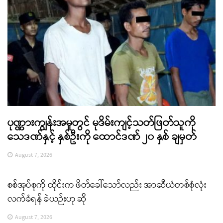
ပုဏ္ဏားကျွန်းအမှုတွင် မုဒိမ်းကျင့်သတ်ဖြတ်သူကို
သေဒဏ်နှင့် နှစ်ဦးကို ထောင်ဒဏ် ၂၀ နှစ် ချမှတ်
August 7, 2026
စစ်အုပ်စုကို ထိုင်းက ဖိတ်ခေါ်သော်လည်း အာဆီယံတစ်စုံလုံး
လက်ခံရန် ခဲယဉ်းဟု ဆို
August 7, 2026