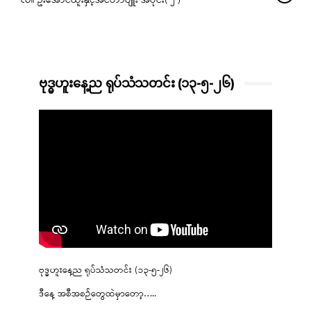
လဲ။ ဦးအောင်ထူးနှင့်အင်တာဗျူး အပိုင်း( ၂ )
ဗုဒ္ဓဟူးနေ့ည ရုပ်သံသတင်း (၁၃-၅-၂၆)
ဗုဒ္ဓဟူးနေ့ည ရုပ်သံသတင်း (၁၃-၅-၂၆)
ဒီနေ့ အစီအစဉ်တွေထဲမှာတော့…..