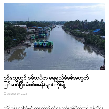
စစ်တွေတွင် စစ်တပ်က ရေရှည်ခံစစ်အတွက်
ပြင်ဆင်ပြီး ခံစစ်စခန်းများ တိုးချဲ့
August 10, 2026
တိုင်ဖုန်း ဒေါလ်ဖင် တရုတ်သို့ ဝင်ရောက်၊ ပစိဖိတ်တွင် မုန်တိုင်း