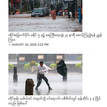
ထိုင်းမြောက်ပိုင်း ခရိုင် ၅ ခု၌ ရေကြီးရေလျှံ၊ ၂၄ နာရီ စောင့်ကြည့်ရန် ညွှန်
ကြား
—
AUGUST 10, 2026 2:23 PM
တိုင်ဖုန်း ဒေါလ်ဖင် တရုတ်သို့ ဝင်ရောက်၊ ပစိဖိတ်တွင် မုန်တိုင်း ၃ ခု ပြိုင်
တည်း ဖြစ်ပေါ်