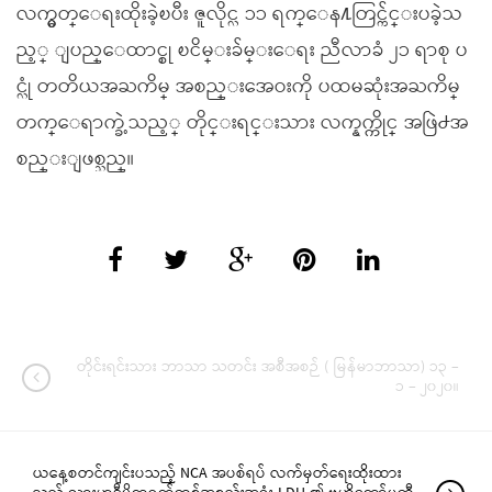
လက္မွတ္ေရးထိုးခဲ့ၿပီး ဇူလိုင္လ ၁၁ ရက္ေန႔တြင္က်င္းပခဲ့သ
ည့္ ျပည္ေထာင္စု ၿငိမ္းခ်မ္းေရး ညီလာခံ ၂၁ ရာစု ပ
င္လုံ တတိယအႀကိမ္ အစည္းအေဝးကို ပထမဆုံးအႀကိမ္
တက္ေရာက္ခဲ့သည့္ တိုင္းရင္းသား လက္နက္ကိုင္ အဖြဲ႕အ
စည္းျဖစ္သည္။
တိုင်းရင်းသား ဘာသာ သတင်း အစီအစဉ် ( မြန်မာဘာသာ) ၁၃ –
၁ – ၂၀၂၀။
ယနေ့စတင်ကျင်းပသည့် NCA အပစ်ရပ် လက်မှတ်ရေးထိုးထား