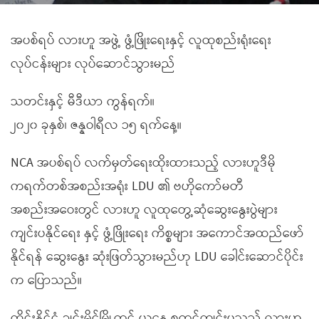
အပစ်ရပ် လားဟူ အဖွဲ့ ဖွံ့ဖြိုးရေးနှင့် လူထုစည်းရုံးရေး
လုပ်ငန်းများ လုပ်ဆောင်သွားမည်
သတင်းနှင့် မီဒီယာ ကွန်ရက်။
၂၀၂၀ ခုနှစ်၊ ဇန္နဝါရီလ ၁၅ ရက်နေ့။
NCA အပစ်ရပ် လက်မှတ်ရေးထိုးထားသည့် လားဟူဒီမို
ကရက်တစ်အစည်းအရုံး LDU ၏ ဗဟိုကော်မတီ
အစည်းအဝေးတွင် လားဟူ လူထုတွေ့ဆုံဆွေးနွေးပွဲများ
ကျင်းပနိုင်ရေး နှင့် ဖွံ့ဖြိုးရေး ကိစ္စများ အကောင်အထည်ဖော်
နိုင်ရန် ဆွေးနွေး ဆုံးဖြတ်သွားမည်ဟု LDU ခေါင်းဆောင်ပိုင်း
က ပြောသည်။
ထိုင်းနိုင်ငံ ချင်းမိုင်မြို့တွင် ယနေ့ စတင်ကျင်းပသည့် လားဟူ