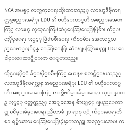
NCA အပစ္ရပ္ လက္မွတ္ေရးထိုးထားသည့္ လားဟူဒီမိုကရ
က္တစ္အစည္းအရံုး LDU ၏ ဗဟိုေကာ္မတီ အစည္းအေ၀း
တြင္ လားဟူ လူထုေတြ႕ဆံုေဆြးေႏြးပြဲမ်ား က်င္း
ပႏိုင္ေရး ႏွင့္ ဖြံ႕ၿဖိဳးေရး ကိစၥမ်ား အေကာင္အထ
ည္ေဖာ္ႏိုင္ရန္ ေဆြးေႏြး ဆံုးျဖတ္သြားမည္ဟု LDU ေ
ခါင္းေဆာင္ပိုုင္းက ေျပာသည္။
ထိုင္းႏိုင္ငံ ခ်င္းမိုင္ၿမိဳ႕တြင္ ယေန႕ စတင္က်င္းပသည့္
လားဟူဒီမိုကရက္တစ္ အစည္းအရံုး LDU ၏ ဗဟိုေကာ္မ
တီ အစည္းအေ၀းတြင္ လက္ရွိၿငိမ္းခ်မ္းေရး လုပ္ငန္းစ
ဥ္ ႏွင့္ ပတ္သက္သည့္ အေျခအေန မ်ားႏွင့္ ျပည္ေထာ
င္စု ၿငိမ္းခ်မ္းေရး ညီလာခံ ၂၁ ရာစု ပင္လံု က်င္းပေရးကိ
စၥ ရပ္မ်ားအား ေဆြးေႏြးခဲ့ၾကသည္ဟုု အစည္းအေ၀း တ