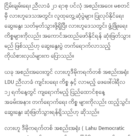
ငြိမ်းချမ်းရေး ညီလာခံ ၂၁ ရာစု ပင်လုံ အစည်းအဝေး မစတင်
မှီ လားဟူဒေသအတွင်း လူထုတွေ့ဆုံပွဲများ ပြုလုပ်နိုင်ရေး
ဆွေးနွေး သတ်မှတ်သွားဖို့ရှိပြီး လားဟူဒေသတွင်း ဖွံ့ဖြိုးရေး
ကိစ္စများကိုလည်း အကောင်အထည်ဖော်နိုင်ရန် ဆုံးဖြတ်သွား
မည် ဖြစ်သည်ဟု ဆွေးနွေးပွဲ တက်ရောက်လာသည့်
ကိုယ်စားလှယ်များက ပြောသည်။
ယခု အစည်းအဝေးတွင် လားဟူဒီမိုကရက်တစ် အစည်းအရုံး
LDU ညီလာခံ ကျင်းပရေး ကိစ္စ နှင့် လာမည့် ဖေဖေါ်ဝါရီလ
၁၂ ရက်နေ့တွင် ကျရောက်မည့် ပြည်ထောင်စုနေ့
အခမ်းအနား တက်ရောက်ရေး ကိစ္စ များကိုလည်း ထည့်သွင်း
ဆွေးနွေး ဆုံးဖြတ်သွားရန်ရှိသည်ဟု ဆိုသည်။
လားဟူ ဒီမိုကရက်တစ် အစည်းအရုံး ( Lahu Democratic