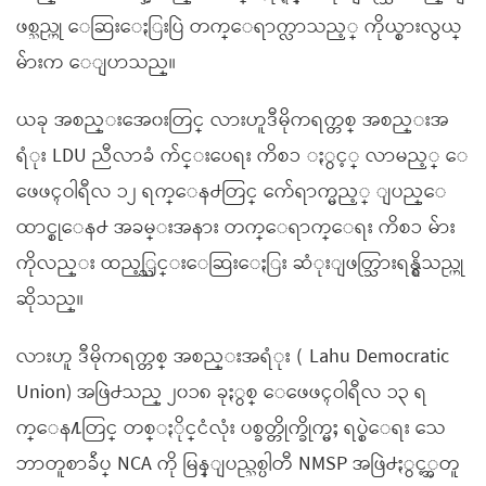
ဖစ္သည္ဟု ေဆြးေႏြးပြဲ တက္ေရာက္လာသည့္ ကိုယ္စားလွယ္
မ်ားက ေျပာသည္။
ယခု အစည္းအေ၀းတြင္ လားဟူဒီမိုကရက္တစ္ အစည္းအ
ရံုး LDU ညီလာခံ က်င္းပေရး ကိစၥ ႏွင့္ လာမည့္ ေ
ဖေဖၚဝါရီလ ၁၂ ရက္ေန႕တြင္ က်ေရာက္မည့္ ျပည္ေ
ထာင္စုေန႕ အခမ္းအနား တက္ေရာက္ေရး ကိစၥ မ်ား
ကိုလည္း ထည့္သြင္းေဆြးေႏြး ဆံုးျဖတ္သြားရန္ရွိသည္ဟု
ဆိုသည္။
လားဟူ ဒီမိုကရက္တစ္ အစည္းအရံုး ( Lahu Democratic
Union) အဖြဲ႕သည္ ၂၀၁၈ ခုႏွစ္ ေဖေဖၚဝါရီလ ၁၃ ရ
က္ေန႔တြင္ တစ္ႏိုင္ငံလုံး ပစ္ခတ္တိုက္ခိုက္မႈ ရပ္စဲေရး သေ
ဘာတူစာခ်ဴပ္ NCA ကို မြန္ျပည္သစ္ပါတီ NMSP အဖြဲ႕ႏွင့္အတူ