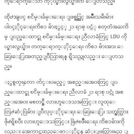
က္ေရာက္ေသာ ကိုုယ္စားလွယ္မ်ားက ေျပာသည္။
ထို႕အျပင္ ၿငိမ္းခ်မ္းေရး ျဖစ္စဥ္တြင္ အမ်ိဳးသမီးမ်ား
ပါ၀င္ႏိုင္ေရးကိစၥ မ်ားႏွင့္ ၂၁ ရာစု ပင္လံု စတုတၳအႀကိ
မ္ ျပည္ေထာင္စု ၿငိမ္းခ်မ္းေရး ညီလာခံတြင္ LDU ကို
ယ္စားလွယ္မ်ား တက္ေရာက္ႏိုင္ေရး ကိစၥ မ်ားအား ေ
ဆြးေႏြးအတည္ျပဳသြားရန္ ရွိသည္ဟုလည္း ေျပာသ
ည္။
ႏွစ္ရက္ၾကာ က်င္းပမည့္ အစည္းအေ၀းတြင္ ျပ
ည္ေထာင္စု ၿငိမ္းခ်မ္းေရး ညီလာခံ ၂၁ ရာစု ပင္လံု အစ
ည္းအေ၀း မစတင္မွီ လားဟူေဒသအတြင္း လူထုေ
တြ႕ဆံုပြဲမ်ား ျပဳလုပ္ႏိုင္ေရး ေဆြးေႏြး သတ္မွတ္သြား
ဖို႕ရွိၿပီး လားဟူေဒသတြင္း ဖြံ႕ၿဖိဳးေရး ကိစၥမ်ားကို
လည္း အေကာင္အထည္ေဖာ္ႏိုင္ရန္ ဆံုးျဖတ္သြားမည္ ျ