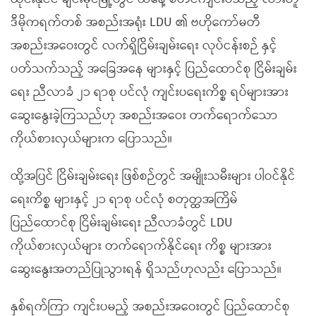
ဒီမိုကရက်တစ် အစည်းအရုံး LDU ၏ ဗဟိုကော်မတီ
အစည်းအဝေးတွင် လက်ရှိငြိမ်းချမ်းရေး လုပ်ငန်းစဉ် နှင့်
ပတ်သက်သည့် အခြေအနေ များနှင့် ပြည်ထောင်စု ငြိမ်းချမ်း
ရေး ညီလာခံ ၂၁ ရာစု ပင်လုံ ကျင်းပရေးကိစ္စ ရပ်များအား
ဆွေးနွေးခဲ့ကြသည်ဟု အစည်းအဝေး တက်ရောက်သော
ကိုယ်စားလှယ်များက ပြောသည်။
ထို့အပြင် ငြိမ်းချမ်းရေး ဖြစ်စဉ်တွင် အမျိုးသမီးများ ပါဝင်နိုင်
ရေးကိစ္စ များနှင့် ၂၁ ရာစု ပင်လုံ စတုတ္ထအကြိမ်
ပြည်ထောင်စု ငြိမ်းချမ်းရေး ညီလာခံတွင် LDU
ကိုယ်စားလှယ်များ တက်ရောက်နိုင်ရေး ကိစ္စ များအား
ဆွေးနွေးအတည်ပြုသွားရန် ရှိသည်ဟုလည်း ပြောသည်။
နှစ်ရက်ကြာ ကျင်းပမည့် အစည်းအဝေးတွင် ပြည်ထောင်စု