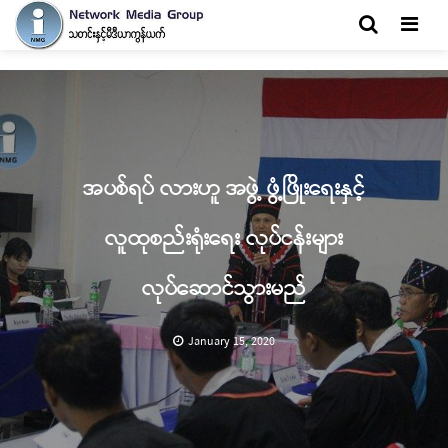
Men
အပစ်ရပ် လားဟူ အဖွဲ့ ဖွံ့ဖြိုးရေးနှင့်
လူထုစည်းရုံးရေး လုပ်ငန်းများ
လုပ်ဆောင်သွားမည်
January 15, 2020