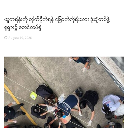
ယူကရိန်းကို တိုက်ခိုက်ရန် မြောက်ကိုရီးယား ဒုံးပျံတပ်ဖွဲ့
ရုရှား၌ စတင်တပ်စွဲ
August 10, 2026