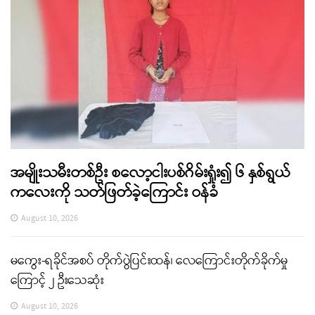
အမျိုးသမီးတစ်ဦး စလော့ငါးပစ်ဂိမ်းရှုံး၍ ၆ နှစ်ရွယ်
ကလေးကို သတ်ဖြတ်ခဲ့ကြောင်း ဝန်ခံ
August 10, 2026
မကွေး-ရခိုင်အစပ် တိုက်ပွဲပြင်းထန်၊ လေကြောင်းတိုက်ခိုက်မှု
ကြောင့် ၂ ဦးသေဆုံး
August 10, 2026