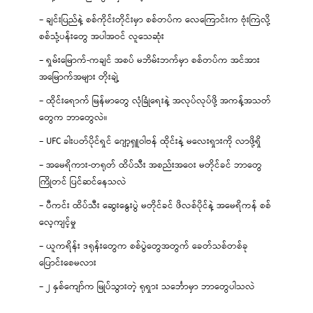
– ချင်းပြည်နဲ့ စစ်ကိုင်းတိုင်းမှာ စစ်တပ်က လေကြောင်းက ဗုံးကြဲလို့
စစ်သုံ့ပန်းတွေ အပါအဝင် လူသေဆုံး
– ရှမ်းမြောက်-ကချင် အစပ် မဘိမ်းဘက်မှာ စစ်တပ်က အင်အား
အမြောက်အများ တိုးချဲ့
– ထိုင်းရောက် မြန်မာတွေ လုံခြုံရေးနဲ့ အလုပ်လုပ်ဖို့ အကန့်အသတ်
တွေက ဘာတွေလဲ။
– UFC ခါးပတ်ပိုင်ရှင် ဂျော့ရှူဝါဗန် ထိုင်းနဲ့ မလေးရှားကို လာဖို့ရှိ
– အမေရိကား-တရုတ် ထိပ်သီး အစည်းအဝေး မတိုင်ခင် ဘာတွေ
ကြိုတင် ပြင်ဆင်နေသလဲ
– ပီကင်း ထိပ်သီး ဆွေးနွေးပွဲ မတိုင်ခင် ဖိလစ်ပိုင်နဲ့ အမေရိကန် စစ်
လေ့ကျင့်မှု
– ယူကရိန်း ဒရုန်းတွေက စစ်ပွဲတွေအတွက် ခေတ်သစ်တစ်ခု
ပြောင်းစေမလား
– ၂ နှစ်ကျော်က မြုပ်သွားတဲ့ ရုရှား သင်္ဘောမှာ ဘာတွေပါသလဲ