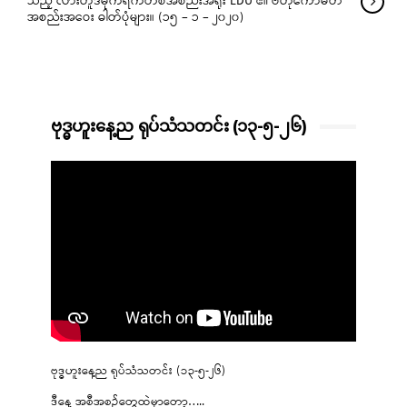
သည့် လားဟူဒီမိုကရက်တစ်အစည်းအရုံး LDU ၏ ဗဟိုကော်မတီ
အစည်းအဝေး ဓါတ်ပုံများ။ (၁၅ – ၁ – ၂၀၂၀)
ဗုဒ္ဓဟူးနေ့ည ရုပ်သံသတင်း (၁၃-၅-၂၆)
ဗုဒ္ဓဟူးနေ့ည ရုပ်သံသတင်း (၁၃-၅-၂၆)
ဒီနေ့ အစီအစဉ်တွေထဲမှာတော့…..