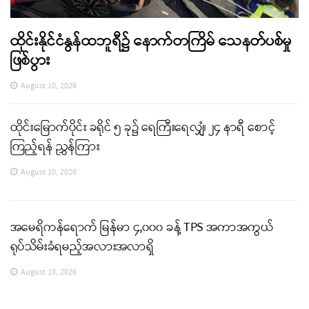
ထိုင်းနိုင်ငံနွန်ထဘူရီ၌ နောက်တကြိမ် သေနတ်ပစ်မှု
ဖြစ်ပွား
August 10, 2026
ထိုင်းမြောက်ပိုင်း ခရိုင် ၅ ခု၌ ရေကြီးရေလျှံ၊ ၂၄ နာရီ စောင့်
ကြည့်ရန် ညွှန်ကြား
August 10, 2026
အမေရိကန်ရောက် မြန်မာ ၄,၀၀၀ ခန့် TPS အကာအကွယ်
ရုပ်သိမ်းခံရမည့်အလားအလာရှိ
August 10, 2026