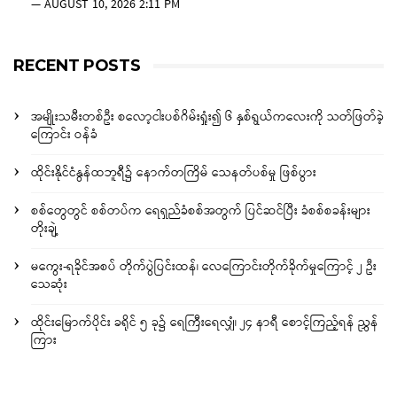
—
AUGUST 10, 2026 2:11 PM
RECENT POSTS
အမျိုးသမီးတစ်ဦး စလော့ငါးပစ်ဂိမ်းရှုံး၍ ၆ နှစ်ရွယ်ကလေးကို သတ်ဖြတ်ခဲ့
ကြောင်း ဝန်ခံ
ထိုင်းနိုင်ငံနွန်ထဘူရီ၌ နောက်တကြိမ် သေနတ်ပစ်မှု ဖြစ်ပွား
စစ်တွေတွင် စစ်တပ်က ရေရှည်ခံစစ်အတွက် ပြင်ဆင်ပြီး ခံစစ်စခန်းများ
တိုးချဲ့
မကွေး-ရခိုင်အစပ် တိုက်ပွဲပြင်းထန်၊ လေကြောင်းတိုက်ခိုက်မှုကြောင့် ၂ ဦး
သေဆုံး
ထိုင်းမြောက်ပိုင်း ခရိုင် ၅ ခု၌ ရေကြီးရေလျှံ၊ ၂၄ နာရီ စောင့်ကြည့်ရန် ညွှန်
ကြား