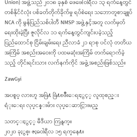
Union) အဖွဲ့သည် ၂၀၁၈ ခုနှစ် ဖေဖေါ်ဝါရီလ ၁၃ ရက်နေ့တွင်
တစ်နိုင်ငံလုံး ပစ်ခတ်တိုက်ခိုက်မှု ရပ်စဲရေး သဘောတူစာချူပ်
NCA ကို မွန်ပြည်သစ်ပါတီ NMSP အဖွဲ့နှင့်အတူ လက်မှတ်
ရေးထိုးခဲ့ပြီး ဇူလိုင်လ ၁၁ ရက်နေ့တွင်ကျင်းပခဲ့သည့်
ပြည်ထောင်စု ငြိမ်းချမ်းရေး ညီလာခံ ၂၁ ရာစု ပင်လုံ တတိယ
အကြိမ် အစည်းအဝေးကို ပထမဆုံးအကြိမ် တက်ရောက်ခဲ့
သည့် တိုင်းရင်းသား လက်နက်ကိုင် အဖွဲ့အစည်းဖြစ်သည်။
ZawGyi
အပစ္ရပ္ လားဟူ အဖြဲ႔ ဖြံ႔ၿဖိဳးေရးႏွင့္ လူထုစည္း
ရံုးေရး လုပ္ငန္းမ်ား လုပ္ေဆာင္သြားမည္
သတင္းႏွင့္ မီဒီယာ ကြန္ရက္။
၂၀၂၀ ခုႏွစ္၊ ဇႏၷဝါရီလ ၁၅ ရက္ေန႔။