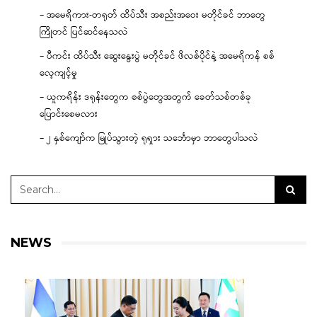
– အမေရိကား-တရုတ် ထိပ်သီး အစည်းအဝေး မတိုင်ခင် ဘာတွေ
ကြိုတင် ပြင်ဆင်နေသလဲ
– ပီကင်း ထိပ်သီး ဆွေးနွေးပွဲ မတိုင်ခင် ဖိလစ်ပိုင်နဲ့ အမေရိကန် စစ်
လေ့ကျင့်မှု
– ယူကရိန်း ဒရုန်းတွေက စစ်ပွဲတွေအတွက် ခေတ်သစ်တစ်ခု
ပြောင်းစေမလား
– ၂ နှစ်ကျော်က မြုပ်သွားတဲ့ ရုရှား သင်္ဘောမှာ ဘာတွေပါသလဲ
NEWS