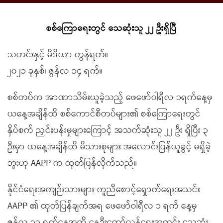
စစ်ကြောရေးတွင် သေဆုံးသူ ၂၂ ဦးရှိပြီ
သတင်းနှင့် မီဒီယာ ကွန်ရက်။
၂၀၂၁ ခုနှစ်၊ ဇွန်လ ၁၄ ရက်။
စစ်တပ်က အာဏာသိမ်းယူခဲ့သည့် ဖေဖော်ဝါရီလ ၁ရက်နေ့မှ
ယနေ့အချိန်ထိ စစ်ကောင်စီတပ်များ၏ စစ်ကြောရေးတွင်
နှိပ်စက် ညှင်းပန်းမှုများကြောင့် အသက်ဆုံးသူ ၂၂ ဦး ရှိပြီး ၃
ဦးမှာ ယနေ့အချိန်ထိ မိသားစုများ အလောင်းပြန်ယူခွင့် မရှိခဲ့
ဘူးဟု AAPP က ထုတ်ပြန်လိုက်သည်။
နိုင်ငံရေးအကျဉ်းသားများ ကူညီစောင့်ရှောက်ရေးအသင်း
AAPP ၏ ထုတ်ပြန်ချက်အရ ဖေဖော်ဝါရီလ ၁ ရက် နေ့မှ
ဇွန်လ ၁၃ ရက်နေ့အထိ နွေဦးတော်လှန်ရေးအတွင်း သေဆုံး