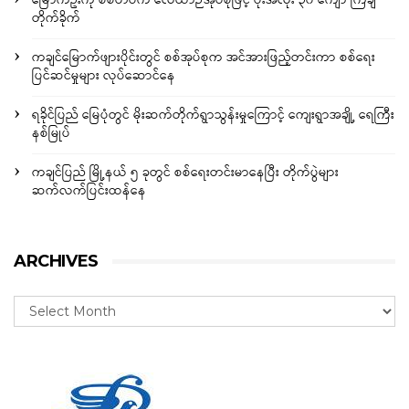
မြောက်ဦးကို စစ်တပ်က လေယာဉ်အုပ်စုဖြင့် ဗုံးအလုံး ၃၀ ကျော် ကြဲချ
တိုက်ခိုက်
ကချင်မြောက်ဖျားပိုင်းတွင် စစ်အုပ်စုက အင်အားဖြည့်တင်းကာ စစ်ရေး
ပြင်ဆင်မှုများ လုပ်ဆောင်နေ
ရခိုင်ပြည် မြေပုံတွင် မိုးဆက်တိုက်ရွာသွန်းမှုကြောင့် ကျေးရွာအချို့ ရေကြီး
နစ်မြုပ်
ကချင်ပြည် မြို့နယ် ၅ ခုတွင် စစ်ရေးတင်းမာနေပြီး တိုက်ပွဲများ
ဆက်လက်ပြင်းထန်နေ
ARCHIVES