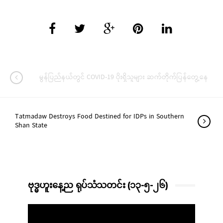
မွန်ပြည်နယ်တွင် COVID-19 ပိုးရှိသူများ ဆက်တိုက်ပြန်တွေ့နေ
Tatmadaw Destroys Food Destined for IDPs in Southern
Shan State
ဗုဒ္ဓဟူးနေ့ည ရုပ်သံသတင်း (၁၃-၅-၂၆)