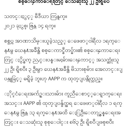
စစ္ေၾကာေရးတြင္ ေသဆုံးသူ ၂၂ ဦးရွိၿပီ
သတင္းႏွင့္ မီဒီယာ ကြန္ရက္။
၂၀၂၁ ခုႏွစ္၊ ဇြန္လ ၁၄ ရက္။
စစ္တပ္က အာဏာသိမ္းယူခဲ့သည့္ ေဖေဖာ္ဝါရီလ ၁ရက္ေ
န႔မွ ယေန႔အခ်ိန္ထိ စစ္ေကာင္စီတပ္မ်ား၏ စစ္ေၾကာေရး
တြင္ ႏွိပ္စက္ ညႇင္းပန္းမႈမ်ားေၾကာင့္ အသက္ဆုံးသူ
၂၂ ဦး ရွိၿပီး ၃ ဦးမွာ ယေန႔အခ်ိန္ထိ မိသားစုမ်ား အေလာင္းျ
ပန္ယူခြင့္ မရွိခဲ့ ဘူးဟု AAPP က ထုတ္ျပန္လိုက္သည္။
ႏိုင္ငံေရးအက်ဥ္းသားမ်ား ကူညီေစာင့္ေရွာက္ေရး
အသင္း AAPP ၏ ထုတ္ျပန္ခ်က္အရ ေဖေဖာ္ဝါရီလ ၁ ရက္
ေန႔မွ ဇြန္လ ၁၃ ရက္ေန႔အထိ ေႏြဦးေတာ္လွန္ေရးအ
တြင္း ေသဆုံးသူ စုစုေပါင္း ၈၆၃ ဦး ရွိၿပီျဖစ္ၿပီး