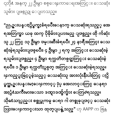
၎တို႔ အနက္ ၂၂ ဦးမွာ စစ္ေၾကာေရးအတြင္း ေသဆုံး
သူမ်ား ျဖစ္သည္ဟု ေျပာသည္။
“ညႇဥ္းပန္းႏွိပ္စက္မႈခံရၿပီးေနာက္ ေသဆုံးရသည့္ အေ
ရအတြက္မွာ ယခု ထက္ ပိုမိုမ်ားျပားမည္ ျဖစ္သည္။ ထို က်ဆုံး
သူ ၂၂ တြင္ ၁၃ ဦးမွာ ဖမ္းဆီးခံရၿပီး ၂၄ နာရီအတြင္း ေသ
ဆုံးခဲ့ရသူမ်ားျဖစ္ၿပီး၊ ၄ ဦးမွာ ၂ ရက္ အတြင္း ေသဆုံးခဲ့
ရသူမ်ားျဖစ္သည္။ ၄ ဦးမွာ ရက္သတၱတစ္ပတ္အတြင္း ေသဆုံးခဲ့
ရၿပီး၊ ၁ ဦးမွာ ရက္သတၱႏွစ္ပတ္ အတြင္း ေသဆုံးခဲ့ရသည္။
ၾကည့္ရႈခြင့္ရခဲ့သည့္ ေသဆုံးသူ အားလုံးနီးပါးတြင္ ႏွိ
ပ္စက္ညႇဥ္းပန္းမႈေၾကာင့္ ႐ုပ္ အေလာင္းတြင္ ေနရာ
အႏွံ႔ႀကီးမားေသာ ဒဏ္ရာဒဏ္ခ်က္မ်ား ေတြ႕ရသည္။
သို႔ေသာ္လည္း စစ္အုပ္စုကမူ ေရာ ဂါ တစ္ခုခုျဖင့္ ေသဆုံး
သြားေၾကာင္းသာ ထုတ္ျပန္ခဲ့သည္”
ဟု AAPP က ဇြန္လ