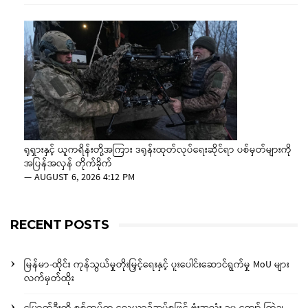
ရုရှားနှင့် ယူကရိန်းတို့အကြား ဒရုန်းထုတ်လုပ်ရေးဆိုင်ရာ ပစ်မှတ်များကို
အပြန်အလှန် တိုက်ခိုက်
—
AUGUST 6, 2026 4:12 PM
RECENT POSTS
မြန်မာ-ထိုင်း ကုန်သွယ်မှုတိုးမြှင့်ရေးနှင့် ပူးပေါင်းဆောင်ရွက်မှု MoU များ
လက်မှတ်ထိုး