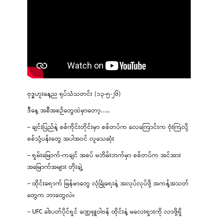
ဗုဒ္ဓဟူးနေ့ည ရုပ်သံသတင်း (၁၃-၅-၂၆)
ဒီနေ့ အစီအစဉ်တွေထဲမှာတော့…..
– ချင်းပြည်နဲ့ စစ်ကိုင်းတိုင်းမှာ စစ်တပ်က လေကြောင်းက ဗုံးကြဲလို့
စစ်သုံ့ပန်းတွေ အပါအဝင် လူသေဆုံး
– ရှမ်းမြောက်-ကချင် အစပ် မဘိမ်းဘက်မှာ စစ်တပ်က အင်အား
အမြောက်အများ တိုးချဲ့
– ထိုင်းရောက် မြန်မာတွေ လုံခြုံရေးနဲ့ အလုပ်လုပ်ဖို့ အကန့်အသတ်
တွေက ဘာတွေလဲ။
– UFC ခါးပတ်ပိုင်ရှင် ဂျော့ရှူဝါဗန် ထိုင်းနဲ့ မလေးရှားကို လာဖို့ရှိ