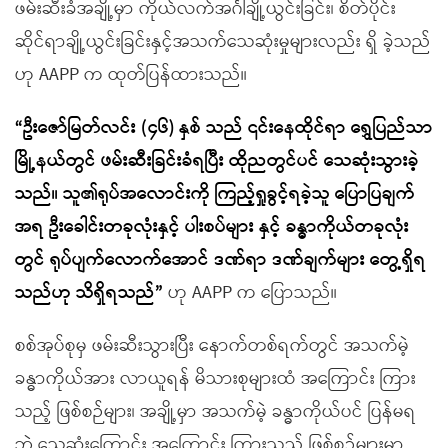
ဖမ်းဆီးခံအချို့မှာ ကိုယ်လက်အင်္ဂါချို့ယွင်းခြင်း၊ စိတ်ပိုင်း
ဆိုင်ရာချို့ယွင်းခြင်းနှင့်အသက်သေဆုံးမှုများလည်း ရှိ ခဲ့သည်
ဟု AAPP က ထုတ်ပြန်ထားသည်။
“ဦးဇော်မြတ်လင်း (၄၆) နှစ် သည် ၎င်းနေထိုင်ရာ ရွှေပြည်သာ
မြို့နယ်တွင် ဖမ်းဆီးခြင်းခံရပြီး ထိုညတွင်ပင် သေဆုံးသွားခဲ့
သည်။ သူ၏ရုပ်အလောင်းကို ကြည့်ရှုခွင့်ရခဲ့သူ ပြောပြချက်
အရ ဦးခေါင်းတခုလုံးနှင့် ပါးစပ်များ နှင့် ခန္ဓာကိုယ်တခုလုံး
တွင် ရုပ်ပျက်လောက်အောင် ဒဏ်ရာ ဒဏ်ချက်များ တွေ့ရှိရ
သည်ဟု သိရှိရသည်”
ဟု AAPP က ပြောသည်။
စစ်အုပ်စုမှ ဖမ်းဆီးသွားပြီး နောက်တစ်ရက်တွင် အသက်မဲ့
ခန္ဓာကိုယ်အား လာယူရန် မိသားစုများထံ အကြောင်း ကြား
သည့် ဖြစ်စဉ်များ၊ အချို့မှာ အသက်မဲ့ ခန္ဓာကိုယ်ပင် ပြန်မရ
ဘဲ သေဆုံးကြောင်း အကြောင်း ကြားသည့် ဖြစ်စဉ်များမှာ