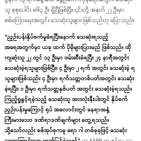
သူ စုစုပေါင်း ၈၆၃ ဦး ရှိပြီဖြစ်ပြီး ၎င်းတို့ အနက် ၂၂ ဦးမှာ
စစ်ကြောရေးအတွင်း သေဆုံးသူများ ဖြစ်သည်ဟု ပြောသည်။
“ညှဉ်းပန်းနှိပ်စက်မှုခံရပြီးနောက် သေဆုံးရသည့်
အရေအတွက်မှာ ယခု ထက် ပိုမိုများပြားမည် ဖြစ်သည်။ ထို
ကျဆုံးသူ ၂၂ တွင် ၁၃ ဦးမှာ ဖမ်းဆီးခံရပြီး ၂၄ နာရီအတွင်း
သေဆုံးခဲ့ရသူများဖြစ်ပြီး၊ ၄ ဦးမှာ ၂ ရက် အတွင်း သေဆုံးခဲ့ ရ
သူများဖြစ်သည်။ ၄ ဦးမှာ ရက်သတ္တတစ်ပတ်အတွင်း သေဆုံး
ခဲ့ရပြီး၊ ၁ ဦးမှာ ရက်သတ္တနှစ်ပတ် အတွင်း သေဆုံးခဲ့ရသည်။
ကြည့်ရှုခွင့်ရခဲ့သည့် သေဆုံးသူ အားလုံးနီးပါးတွင် နှိပ်စက်
ညှဉ်းပန်းမှုကြောင့် ရုပ် အလောင်းတွင် နေရာအနှံ့
ကြီးမားသော ဒဏ်ရာဒဏ်ချက်များ တွေ့ရသည်။
သို့သော်လည်း စစ်အုပ်စုကမူ ရော ဂါ တစ်ခုခုဖြင့် သေဆုံး