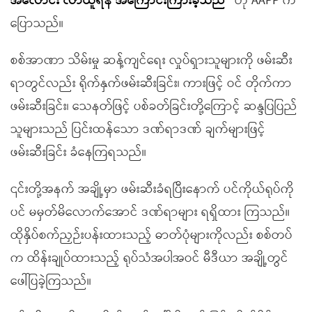
အလောင်း လာယူရန် အကြောင်းကြားခဲ့သည်”
ဟု AAPP က
ပြောသည်။
စစ်အာဏာ သိမ်းမှု ဆန့်ကျင်ရေး လှုပ်ရှားသူများကို ဖမ်းဆီး
ရာတွင်လည်း ရိုက်နှက်ဖမ်းဆီးခြင်း၊ ကားဖြင့် ဝင် တိုက်ကာ
ဖမ်းဆီးခြင်း၊ သေနတ်ဖြင့် ပစ်ခတ်ခြင်းတို့ကြောင့် ဆန္ဒပြပြည်
သူများသည် ပြင်းထန်သော ဒဏ်ရာဒဏ် ချက်များဖြင့်
ဖမ်းဆီးခြင်း ခံနေကြရသည်။
၎င်းတို့အနက် အချို့မှာ ဖမ်းဆီးခံရပြီးနောက် ပင်ကိုယ်ရုပ်ကို
ပင် မမှတ်မိလောက်အောင် ဒဏ်ရာများ ရရှိထား ကြသည်။
ထိုနှိပ်စက်ညှဉ်းပန်းထားသည့် ဓာတ်ပုံများကိုလည်း စစ်တပ်
က ထိန်းချုပ်ထားသည့် ရုပ်သံအပါအဝင် မီဒီယာ အချို့တွင်
ဖေါ်ပြခဲ့ကြသည်။