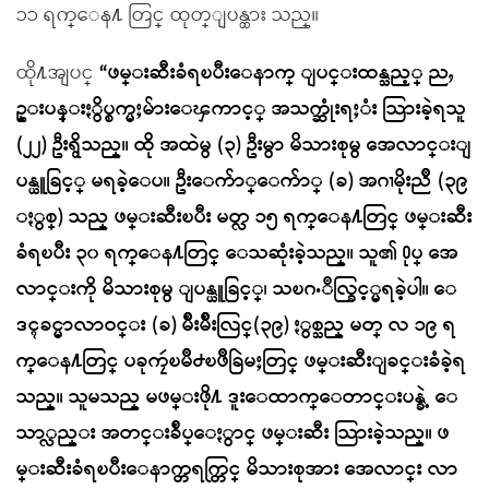
၁၁ ရက္ေန႔ တြင္ ထုတ္ျပန္ထား သည္။
ထို႔အျပင္
“ဖမ္းဆီးခံရၿပီးေနာက္ ျပင္းထန္သည့္ ညႇ
ဥ္းပန္းႏွိပ္စက္မႈမ်ားေၾကာင့္ အသက္ဆုံးရႈံး သြားခဲ့ရသူ
(၂၂) ဦးရွိသည္။ ထို အထဲမွ (၃) ဦးမွာ မိသားစုမွ အေလာင္းျ
ပန္ယူခြင့္ မရခဲ့ေပ။ ဦးေက်ာ္ေက်ာ္ (ခ) အဂၢမိုးညိဳ (၃၉
ႏွစ္) သည္ ဖမ္းဆီးၿပီး မတ္လ ၁၅ ရက္ေန႔တြင္ ဖမ္းဆီး
ခံရၿပီး ၃၀ ရက္ေန႔တြင္ ေသဆုံးခဲ့သည္။ သူ၏ ႐ုပ္ အေ
လာင္းကို မိသားစုမွ ျပန္ယူခြင့္၊ သၿဂႋဳလ္ခြင့္မရခဲ့ပါ။ ေ
ဒၚခင္မာလာဝင္း (ခ) မ်ိဳးမ်ိဳးလြင္(၃၉) ႏွစ္သည္ မတ္ လ ၁၉ ရ
က္ေန႔တြင္ ပခုကၠဴၿမိဳ႕ၿဖိဳခြဲမႈတြင္ ဖမ္းဆီးျခင္းခံခဲ့ရ
သည္။ သူမသည္ မဖမ္းဖို႔ ဒူးေထာက္ေတာင္းပန္ခဲ့ ေ
သာ္လည္း အတင္းခ်ဳပ္ေႏွာင္ ဖမ္းဆီး သြားခဲ့သည္။ ဖ
မ္းဆီးခံရၿပီးေနာက္တရက္တြင္ မိသားစုအား အေလာင္း လာ