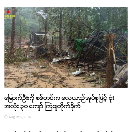
မြောက်ဦးကို စစ်တပ်က လေယာဉ်အုပ်စုဖြင့် ဗုံး
အလုံး ၃၀ ကျော် ကြဲချတိုက်ခိုက်
August 6, 2026