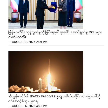
မြန်မာ-ထိုင်း ကုန်သွယ်မှုတိုးမြှင့်ရေးနှင့် ပူးပေါင်းဆောင်ရွက်မှု MOU များ
လက်မှတ်ထိုး
—
AUGUST 7, 2026 2:09 PM
အီလွန်မာ့စ်ခ်၏ SPACEX FALCON 9 ဒုံးပျံ အစိတ်အပိုင်း လကမ္ဘာပေါ်သို့
ဝင်ဆောင့်မိဟု ယူဆရ
—
AUGUST 6, 2026 4:21 PM