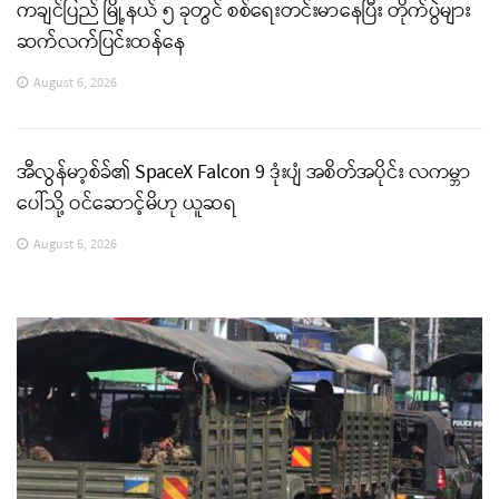
ကချင်ပြည် မြို့နယ် ၅ ခုတွင် စစ်ရေးတင်းမာနေပြီး တိုက်ပွဲများ
ဆက်လက်ပြင်းထန်နေ
August 6, 2026
အီလွန်မာ့စ်ခ်၏ SpaceX Falcon 9 ဒုံးပျံ အစိတ်အပိုင်း လကမ္ဘာ
ပေါ်သို့ ဝင်ဆောင့်မိဟု ယူဆရ
August 6, 2026