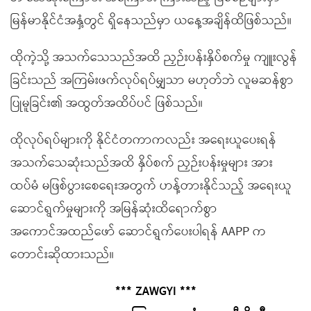
မြန်မာနိုင်ငံအနှံ့တွင် ရှိနေသည်မှာ ယနေ့အချိန်ထိဖြစ်သည်။
ထိုကဲ့သို့ အသက်သေသည်အထိ ညှဉ်းပန်းနှိပ်စက်မှု ကျူးလွန်
ခြင်းသည် အကြမ်းဖက်လုပ်ရပ်မျှသာ မဟုတ်ဘဲ လူမဆန်စွာ
ပြုမူခြင်း၏ အထွတ်အထိပ်ပင် ဖြစ်သည်။
ထိုလုပ်ရပ်များကို နိုင်ငံတကာကလည်း အရေးယူပေးရန်
အသက်သေဆုံးသည်အထိ နှိပ်စက် ညှဉ်းပန်းမှုများ အား
ထပ်မံ မဖြစ်ပွားစေရေးအတွက် ဟန့်တားနိုင်သည့် အရေးယူ
ဆောင်ရွက်မှုများကို အမြန်ဆုံးထိရောက်စွာ
အကောင်အထည်ဖော် ဆောင်ရွက်ပေးပါရန် AAPP က
တောင်းဆိုထားသည်။
*** ZAWGYI ***