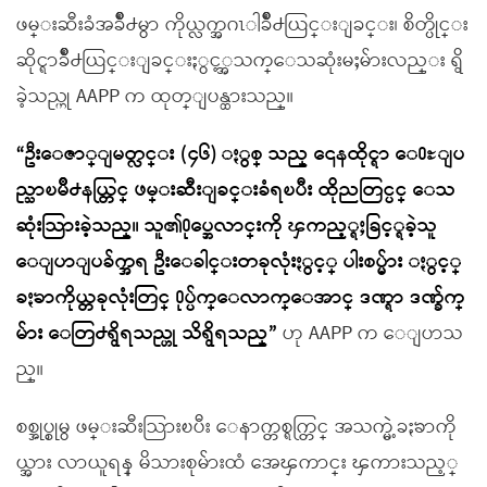
ဖမ္းဆီးခံအခ်ိဳ႕မွာ ကိုယ္လက္အဂၤါခ်ိဳ႕ယြင္းျခင္း၊ စိတ္ပိုင္း
ဆိုင္ရာခ်ိဳ႕ယြင္းျခင္းႏွင့္အသက္ေသဆုံးမႈမ်ားလည္း ရွိ
ခဲ့သည္ဟု AAPP က ထုတ္ျပန္ထားသည္။
“ဦးေဇာ္ျမတ္လင္း (၄၆) ႏွစ္ သည္ ၎ေနထိုင္ရာ ေ႐ႊျပ
ည္သာၿမိဳ႕နယ္တြင္ ဖမ္းဆီးျခင္းခံရၿပီး ထိုညတြင္ပင္ ေသ
ဆုံးသြားခဲ့သည္။ သူ၏႐ုပ္အေလာင္းကို ၾကည့္ရႈခြင့္ရခဲ့သူ
ေျပာျပခ်က္အရ ဦးေခါင္းတခုလုံးႏွင့္ ပါးစပ္မ်ား ႏွင့္
ခႏၶာကိုယ္တခုလုံးတြင္ ႐ုပ္ပ်က္ေလာက္ေအာင္ ဒဏ္ရာ ဒဏ္ခ်က္
မ်ား ေတြ႕ရွိရသည္ဟု သိရွိရသည္”
ဟု AAPP က ေျပာသ
ည္။
စစ္အုပ္စုမွ ဖမ္းဆီးသြားၿပီး ေနာက္တစ္ရက္တြင္ အသက္မဲ့ခႏၶာကို
ယ္အား လာယူရန္ မိသားစုမ်ားထံ အေၾကာင္း ၾကားသည့္