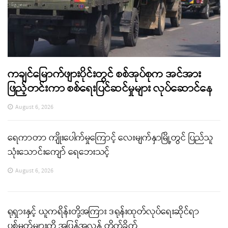
ကချင်မြောက်ဖျားပိုင်းတွင် စစ်အုပ်စုက အင်အား
ဖြည့်တင်းကာ စစ်ရေးပြင်ဆင်မှုများ လုပ်ဆောင်နေ
August 6, 2026
ရေကာတာ ကျိုးပေါက်မှုကြောင့် လေးမျက်နှာမြို့တွင် ပြည်သူ
သုံးသောင်းကျော် ရေဘေးသင့်
August 6, 2026
ရုရှားနှင့် ယူကရိန်းတို့အကြား ဒရုန်းထုတ်လုပ်ရေးဆိုင်ရာ
ပစ်မှတ်များကို အပြန်အလှန် တိုက်ခိုက်