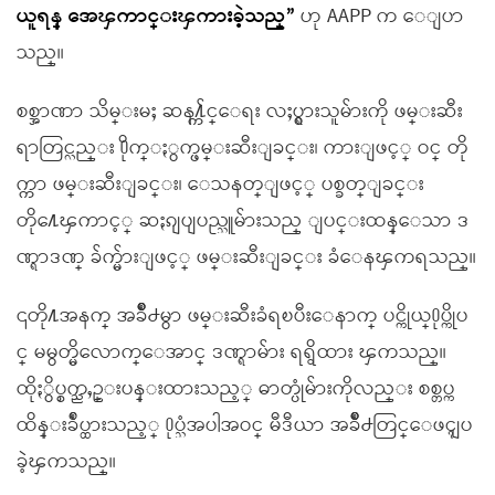
ယူရန္ အေၾကာင္းၾကားခဲ့သည္”
ဟု AAPP က ေျပာ
သည္။
စစ္အာဏာ သိမ္းမႈ ဆန႔္က်င္ေရး လႈပ္ရွားသူမ်ားကို ဖမ္းဆီး
ရာတြင္လည္း ႐ိုက္ႏွက္ဖမ္းဆီးျခင္း၊ ကားျဖင့္ ဝင္ တို
က္ကာ ဖမ္းဆီးျခင္း၊ ေသနတ္ျဖင့္ ပစ္ခတ္ျခင္း
တို႔ေၾကာင့္ ဆႏၵျပျပည္သူမ်ားသည္ ျပင္းထန္ေသာ ဒ
ဏ္ရာဒဏ္ ခ်က္မ်ားျဖင့္ ဖမ္းဆီးျခင္း ခံေနၾကရသည္။
၎တို႔အနက္ အခ်ိဳ႕မွာ ဖမ္းဆီးခံရၿပီးေနာက္ ပင္ကိုယ္႐ုပ္ကိုပ
င္ မမွတ္မိေလာက္ေအာင္ ဒဏ္ရာမ်ား ရရွိထား ၾကသည္။
ထိုႏွိပ္စက္ညႇဥ္းပန္းထားသည့္ ဓာတ္ပုံမ်ားကိုလည္း စစ္တပ္က
ထိန္းခ်ဳပ္ထားသည့္ ႐ုပ္သံအပါအဝင္ မီဒီယာ အခ်ိဳ႕တြင္ေဖၚျပ
ခဲ့ၾကသည္။