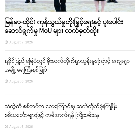
မြန်မာ-ထိုင်း ကုန်သွယ်မှုတိုးမြှင့်ရေးနှင့် ပူးပေါင်း
ဆောင်ရွက်မှု MoU များ လက်မှတ်ထိုး
August 7, 2026
ရခိုင်ပြည် မြေပုံတွင် မိုးဆက်တိုက်ရွာသွန်းမှုကြောင့် ကျေးရွာ
အချို့ ရေကြီးနစ်မြုပ်
August 6, 2026
သံတွဲကို စစ်တပ်က လေကြောင်းမှ ဆက်တိုက်ဗုံးကြဲပြီး
စစ်သင်္ဘောများဖြင့် ကမ်းတက်ရန် ကြိုးပမ်းနေ
August 6, 2026