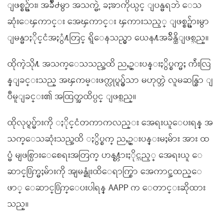
ျဖစ္စဥ္မ်ား၊ အခ်ိဳ႕မွာ အသက္မဲ့ ခႏၶာကိုယ္ပင္ ျပန္မရဘဲ ေသ
ဆုံးေၾကာင္း အေၾကာင္း ၾကားသည့္ ျဖစ္စဥ္မ်ားမွာ
ျမန္မာႏိုင္ငံအႏွံ႔တြင္ ရွိေနသည္မွာ ယေန႔အခ်ိန္ထိျဖစ္သည္။
ထိုကဲ့သို႔ အသက္ေသသည္အထိ ညႇဥ္းပန္းႏွိပ္စက္မႈ က်ဴးလြ
န္ျခင္းသည္ အၾကမ္းဖက္လုပ္ရပ္မွ်သာ မဟုတ္ဘဲ လူမဆန္စြာ ျ
ပဳမူျခင္း၏ အထြတ္အထိပ္ပင္ ျဖစ္သည္။
ထိုလုပ္ရပ္မ်ားကို ႏိုင္ငံတကာကလည္း အေရးယူေပးရန္ အ
သက္ေသဆုံးသည္အထိ ႏွိပ္စက္ ညႇဥ္းပန္းမႈမ်ား အား ထ
ပ္မံ မျဖစ္ပြားေစေရးအတြက္ ဟန႔္တားႏိုင္သည့္ အေရးယူ ေ
ဆာင္႐ြက္မႈမ်ားကို အျမန္ဆုံးထိေရာက္စြာ အေကာင္အထည္ေ
ဖာ္ ေဆာင္႐ြက္ေပးပါရန္ AAPP က ေတာင္းဆိုထား
သည္။