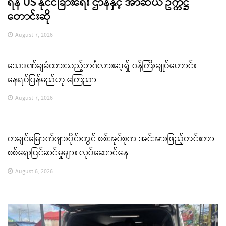
ရန် US နိုင်ငံခြားရေး ဌာနနှင့် အာဆီယံ ဥက္ကဋ္ဌ
တောင်းဆို
August 7, 2026
သေဒဏ်ချခံထားသည့်ဘင်္ဂလားဒေ့ရှ် ဝန်ကြီးချုပ်ဟောင်း
နေရပ်ပြန်မည်ဟု ကြေညာ
August 7, 2026
ကချင်မြောက်ဖျားပိုင်းတွင် စစ်အုပ်စုက အင်အားဖြည့်တင်းကာ
စစ်ရေးပြင်ဆင်မှုများ လုပ်ဆောင်နေ
August 6, 2026