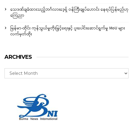
သေဒဏ်ချခံထားသည့်ဘင်္ဂလားဒေ့ရှ် ဝန်ကြီးချုပ်ဟောင်း နေရပ်ပြန်မည်ဟု
ကြေညာ
မြန်မာ-ထိုင်း ကုန်သွယ်မှုတိုးမြှင့်ရေးနှင့် ပူးပေါင်းဆောင်ရွက်မှု MoU များ
လက်မှတ်ထိုး
ARCHIVES