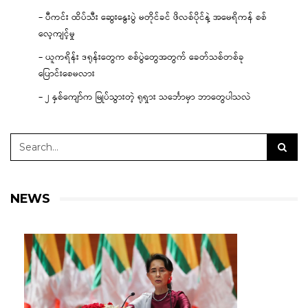
– ပီကင်း ထိပ်သီး ဆွေးနွေးပွဲ မတိုင်ခင် ဖိလစ်ပိုင်နဲ့ အမေရိကန် စစ်
လေ့ကျင့်မှု
– ယူကရိန်း ဒရုန်းတွေက စစ်ပွဲတွေအတွက် ခေတ်သစ်တစ်ခု
ပြောင်းစေမလား
– ၂ နှစ်ကျော်က မြုပ်သွားတဲ့ ရုရှား သင်္ဘောမှာ ဘာတွေပါသလဲ
NEWS