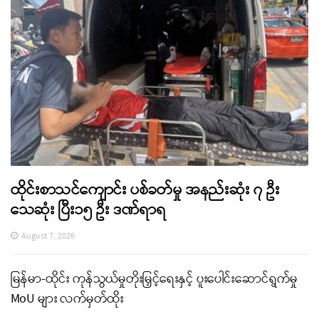
ထိုင်းစာသင်ကျောင်း ပစ်ခတ်မှု အနည်းဆုံး ၇ ဦး
သေဆုံး ပြီး၁၅ ဦး ဒဏ်ရာရ
August 7, 2026
မြန်မာ-ထိုင်း ကုန်သွယ်မှုတိုးမြှင့်ရေးနှင့် ပူးပေါင်းဆောင်ရွက်မှု
MoU များ လက်မှတ်ထိုး