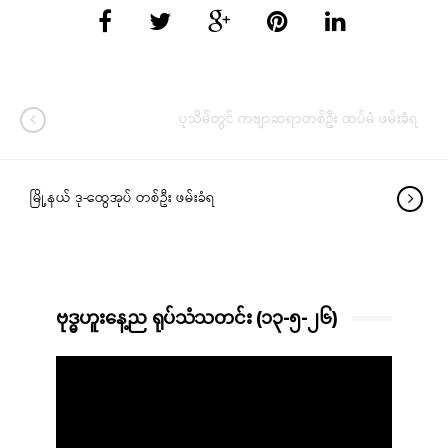
ပုသိမ်တွင် ကဗျာဆရာတစ်ဦး ထပ်မံ ဖမ်းခံရ
မြို့နယ် ဒု-ထွေအုပ် တစ်ဦး ဖမ်းခံရ
ဗုဒ္ဓဟူးနေ့ည ရုပ်သံသတင်း (၁၃-၅-၂၆)