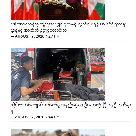
ဒေါ်အောင်ဆန်းစုကြည်အား ချွင်းချက်မရှိ လွှတ်ပေးရန် US နိုင်ငံခြားရေး
ဌာနနှင့် အာဆီယံ ဥက္ကဋ္ဌတောင်းဆို
—
AUGUST 7, 2026 4:27 PM
ထိုင်းစာသင်ကျောင်း ပစ်ခတ်မှု အနည်းဆုံး ၇ ဦး သေဆုံး ပြီး၁၅ ဦး ဒဏ်ရာ
ရ
—
AUGUST 7, 2026 2:44 PM