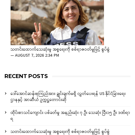
သတင်းထောက်သေဆုံးမှု အစ္စရေးကို စစ်ရာဇဝတ်မှုဖြင့် စွပ်စွဲ
—
AUGUST 7, 2026 2:34 PM
RECENT POSTS
ဒေါ်အောင်ဆန်းစုကြည်အား ချွင်းချက်မရှိ လွှတ်ပေးရန် US နိုင်ငံခြားရေး
ဌာနနှင့် အာဆီယံ ဥက္ကဋ္ဌတောင်းဆို
ထိုင်းစာသင်ကျောင်း ပစ်ခတ်မှု အနည်းဆုံး ၇ ဦး သေဆုံး ပြီး၁၅ ဦး ဒဏ်ရာ
ရ
သတင်းထောက်သေဆုံးမှု အစ္စရေးကို စစ်ရာဇဝတ်မှုဖြင့် စွပ်စွဲ