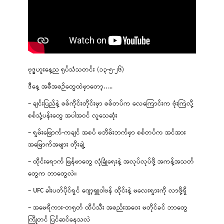
ဗုဒ္ဓဟူးနေ့ည ရုပ်သံသတင်း (၁၃-၅-၂၆)
ဒီနေ့ အစီအစဉ်တွေထဲမှာတော့…..
– ချင်းပြည်နဲ့ စစ်ကိုင်းတိုင်းမှာ စစ်တပ်က လေကြောင်းက ဗုံးကြဲလို့
စစ်သုံ့ပန်းတွေ အပါအဝင် လူသေဆုံး
– ရှမ်းမြောက်-ကချင် အစပ် မဘိမ်းဘက်မှာ စစ်တပ်က အင်အား
အမြောက်အများ တိုးချဲ့
– ထိုင်းရောက် မြန်မာတွေ လုံခြုံရေးနဲ့ အလုပ်လုပ်ဖို့ အကန့်အသတ်
တွေက ဘာတွေလဲ။
– UFC ခါးပတ်ပိုင်ရှင် ဂျော့ရှူဝါဗန် ထိုင်းနဲ့ မလေးရှားကို လာဖို့ရှိ
– အမေရိကား-တရုတ် ထိပ်သီး အစည်းအဝေး မတိုင်ခင် ဘာတွေ
ကြိုတင် ပြင်ဆင်နေသလဲ