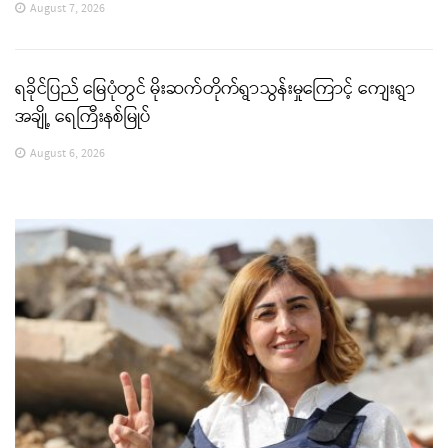
August 7, 2026
ရခိုင်ပြည် မြေပုံတွင် မိုးဆက်တိုက်ရွာသွန်းမှုကြောင့် ကျေးရွာ
အချို့ ရေကြီးနစ်မြုပ်
August 6, 2026