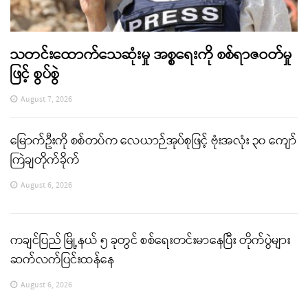
သတင်းထောက်သေဆုံးမှု အစ္စရေးကို စစ်ရာဇဝတ်မှု
ဖြင့် စွပ်စွဲ
August 7, 2026
မြောက်ဦးကို စစ်တပ်က လေယာဉ်အုပ်စုဖြင့် ဗုံးအလုံး ၃၀ ကျော်
ကြဲချတိုက်ခိုက်
August 6, 2026
ကချင်ပြည် မြို့နယ် ၅ ခုတွင် စစ်ရေးတင်းမာနေပြီး တိုက်ပွဲများ
ဆက်လက်ပြင်းထန်နေ
August 6, 2026