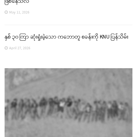
ဖြစ်နေသလဲ
May 11, 2026
နှစ် ၃၀ ကြာ ဆုံးရှုံးခဲ့သော ကဘောတူ စခန်းကို KNU ပြန်သိမ်း
April 27, 2026