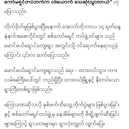
ကော်မရှင်တပ်ဘက်က ငါးယောက် သေဆုံးသွားတယ်
”
ဟု
ပြောသည်။
တိုက်ခိုက်မှုဖြစ်ပွားပြီးနောက် အောက်တိုဘာလ ၁၄ ရက်နေ့
နံနက်အစောပိုင်းတွင် စစ်ကော်မရှင် တပ်ဖွဲ့ဝင်များ သည်
မောင်မယ်ရှောင်ကျေးရွာ အတွင်းသို့ ဝင်ရောက်နေရာယူခဲ့
ကြောင်း ၎င်းက ဆက်ပြောသည်။
မောင်မယ်ရှောင်ကျေးရွာသည် ရေး – ထားဝယ်သွား ကား
လမ်းမကြီးပေါ်တွင် တည်ရှိပြီး ထားဝယ်မြို့နှင့် နီးကပ်သော
ရွာကြီးတစ်ရွာဖြစ်သည်။
မကြာခဏဆိုသလို နှစ်ဖက်ထိတွေ့တိုက်ပွဲများ ဖြစ်ပွားခြင်း
နှင့် စစ်ကော်မရှင်တပ်ဖွဲ့မှ နေအိမ်များကို မီးရှို့ဖျက်ဆီးခြင်း
များကြောင့် ရွာသားများမှာ ရွာလုံးကျွတ် ထွက်ပြေး