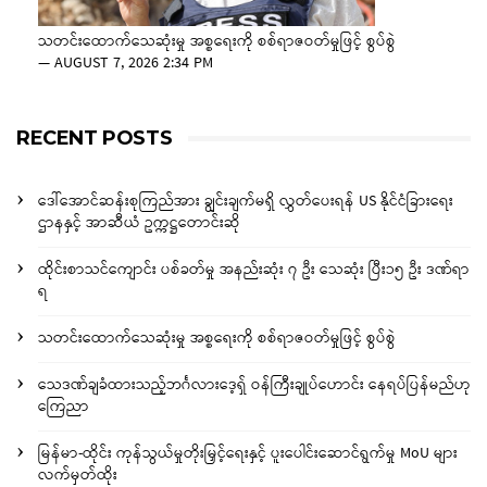
သတင်းထောက်သေဆုံးမှု အစ္စရေးကို စစ်ရာဇဝတ်မှုဖြင့် စွပ်စွဲ
—
AUGUST 7, 2026 2:34 PM
RECENT POSTS
ဒေါ်အောင်ဆန်းစုကြည်အား ချွင်းချက်မရှိ လွှတ်ပေးရန် US နိုင်ငံခြားရေး
ဌာနနှင့် အာဆီယံ ဥက္ကဋ္ဌတောင်းဆို
ထိုင်းစာသင်ကျောင်း ပစ်ခတ်မှု အနည်းဆုံး ၇ ဦး သေဆုံး ပြီး၁၅ ဦး ဒဏ်ရာ
ရ
သတင်းထောက်သေဆုံးမှု အစ္စရေးကို စစ်ရာဇဝတ်မှုဖြင့် စွပ်စွဲ
သေဒဏ်ချခံထားသည့်ဘင်္ဂလားဒေ့ရှ် ဝန်ကြီးချုပ်ဟောင်း နေရပ်ပြန်မည်ဟု
ကြေညာ
မြန်မာ-ထိုင်း ကုန်သွယ်မှုတိုးမြှင့်ရေးနှင့် ပူးပေါင်းဆောင်ရွက်မှု MoU များ
လက်မှတ်ထိုး