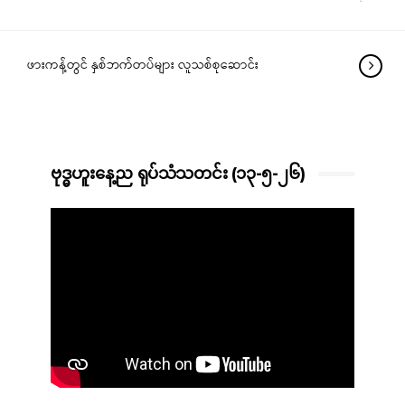
ဖားကန့်တွင် နှစ်ဘက်တပ်များ လူသစ်စုဆောင်း
ဗုဒ္ဓဟူးနေ့ည ရုပ်သံသတင်း (၁၃-၅-၂၆)