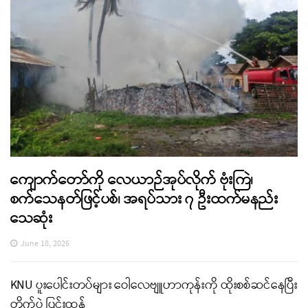
ကျောက်တော်ကို လေယာဉ်အုပ်လိုက် ဗုံးကြဲ၊
စက်သေနတ်ဖြင့်ပစ်၊ အရပ်သား ၇ ဦးထက်မနည်း
သေဆုံး
June 18, 2026
KNU ပူးပေါင်းတပ်များ ဝေါလေဗျူဟာကုန်းကို ထိုးစစ်ဆင်နေပြီး
တိုက်ပွဲ ပြင်းထန်