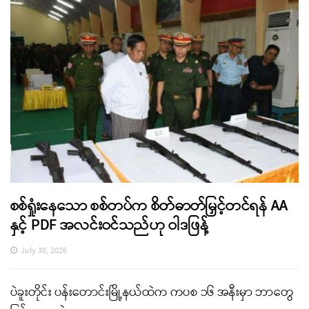
စစ်ရှုံးနေသော စစ်တပ်က စိတ်ဓာတ်မြှင့်တင်ရန် AA
နှင့် PDF အလင်းဝင်သည်ဟု ဝါဒဖြန့်
July 30, 2026
ပဲခူးတိုင်း ပန်းတောင်းမြို့နယ်ထဲက ကပစ ၁၆ အနီးမှာ ဘာတွေ