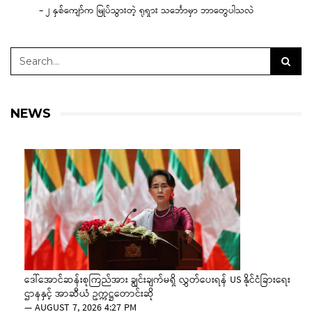
– ၂ နှစ်ကျော်က မြုပ်သွားတဲ့ ရုရှား သင်္ဘောမှာ ဘာတွေပါသလဲ
NEWS
ဒေါ်အောင်ဆန်းစုကြည်အား ချွင်းချက်မရှိ လွှတ်ပေးရန် US နိုင်ငံခြားရေး
ဌာနနှင့် အာဆီယံ ဥက္ကဋ္ဌတောင်းဆို
—
AUGUST 7, 2026 4:27 PM