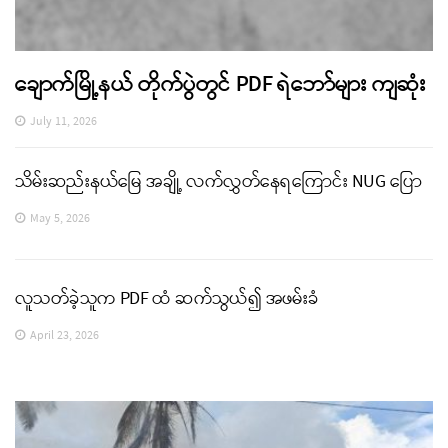
ချောက်မြို့နယ် တိုက်ပွဲတွင် PDF ရဲဘော်များ ကျဆုံး
July 11, 2026
သိမ်းဆည်းနယ်မြေ အချို့ လက်လွှတ်နေရကြောင်း NUG ပြော
May 5, 2026
လူသတ်ခဲ့သူက PDF ထံ ဆက်သွယ်၍ အဖမ်းခံ
April 23, 2026