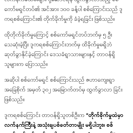
ကော်မရှင်တပ်၏ အင်အား ၁၀၀ ခန့်ပါ စစ်ကြောင်းသည် ဒူ
ကရစစ်ကြောင်း၏ တိုက်ခိုက်မှုကို ခံခဲ့ရခြင်း ဖြစ်သည်။
ထိုတိုက်ခိုက်မှုကြောင့် စစ်ကော်မရှင်တပ်ဘက်မှ ၅ ဦး
သေဆုံးခဲ့ပြီး ဒူကရစစ်ကြောင်းဘက်မှ ထိခိုက်မှုမရှိဘဲ
ဆုတ်ခွာနိုင်ခဲ့ကြောင်း ဒေသခံရွာသားများနှင့် တာဝန်ရှိ
သူများက ပြောသည်။
အဆိုပါ စစ်ကော်မရှင် စစ်ကြောင်းသည် ဇဟာကျေးရွာ
အခြေစိုက် အမှတ် ၃၀၂ အမြောက်တပ်မှ ထွက်ခွာလာ ခြင်း
ဖြစ်သည်။
ဒူကရစစ်ကြောင်း တာဝန်ရှိသူတစ်ဦးက
“
တိုက်ခိုက်မှုထဲမှာ
လက်နက်ကြီးနဲ့ အသုံးချပစ်ခတ်တာမျိုး မရှိပါဘူး။ စစ်