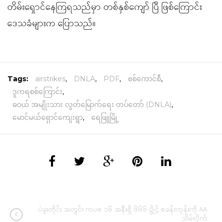
တိမ်းရှောင်နေကြရသည်မှာ တစ်နှစ်ကျော် ပြီ ဖြစ်ကြောင်း
ဒေသခံများက ပြောသည်။
Tags:
airstrikes
,
DNLA
,
PDF
,
စစ်ကောင်စီ
,
ဒူကရစစ်ကြောင်း
,
ဓဝယ် အမျိုးသား လွတ်မြောက်ရေး တပ်တော် (DNLA)
,
မောင်မယ်ရှောင်ကျေးရွာ
,
ရေဖြူမြို့
ပဲခူးတိုင်း အတွင်း ကပစ ၁၆ အနီးရှိ ၆၆၆ ပွိုင့် စခန်းကုန်းကို AA
သိမ်းပိုက်