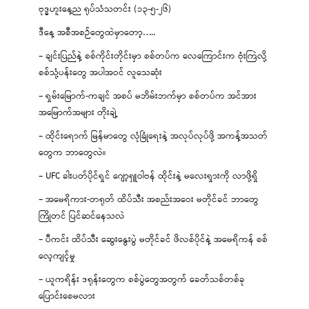
ဗုဒ္ဓဟူးနေ့ည ရုပ်သံသတင်း (၁၃-၅-၂၆)
ဒီနေ့ အစီအစဉ်တွေထဲမှာတော့…..
– ချင်းပြည်နဲ့ စစ်ကိုင်းတိုင်းမှာ စစ်တပ်က လေကြောင်းက ဗုံးကြဲလို့
စစ်သုံ့ပန်းတွေ အပါအဝင် လူသေဆုံး
– ရှမ်းမြောက်-ကချင် အစပ် မဘိမ်းဘက်မှာ စစ်တပ်က အင်အား
အမြောက်အများ တိုးချဲ့
– ထိုင်းရောက် မြန်မာတွေ လုံခြုံရေးနဲ့ အလုပ်လုပ်ဖို့ အကန့်အသတ်
တွေက ဘာတွေလဲ။
– UFC ခါးပတ်ပိုင်ရှင် ဂျော့ရှူဝါဗန် ထိုင်းနဲ့ မလေးရှားကို လာဖို့ရှိ
– အမေရိကား-တရုတ် ထိပ်သီး အစည်းအဝေး မတိုင်ခင် ဘာတွေ
ကြိုတင် ပြင်ဆင်နေသလဲ
– ပီကင်း ထိပ်သီး ဆွေးနွေးပွဲ မတိုင်ခင် ဖိလစ်ပိုင်နဲ့ အမေရိကန် စစ်
လေ့ကျင့်မှု
– ယူကရိန်း ဒရုန်းတွေက စစ်ပွဲတွေအတွက် ခေတ်သစ်တစ်ခု
ပြောင်းစေမလား