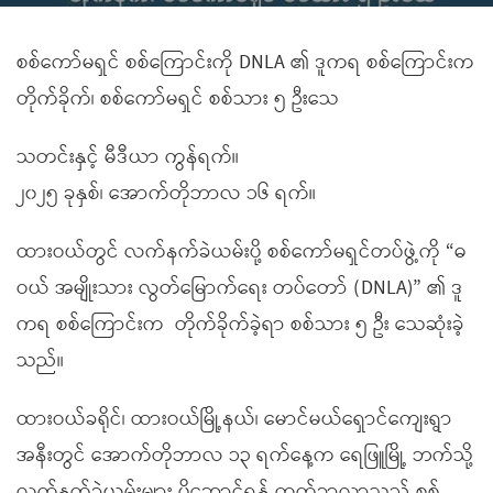
စစ်ကော်မရှင် စစ်ကြောင်းကို DNLA ၏ ဒူကရ စစ်ကြောင်းက
တိုက်ခိုက်၊ စစ်ကော်မရှင် စစ်သား ၅ ဦးသေ
သတင်းနှင့် မီဒီယာ ကွန်ရက်။
၂၀၂၅ ခုနှစ်၊ အောက်တိုဘာလ ၁၆ ရက်။
ထားဝယ်တွင် လက်နက်ခဲယမ်းပို့ စစ်ကော်မရှင်တပ်ဖွဲ့ကို “ဓ
ဝယ် အမျိုးသား လွတ်မြောက်ရေး တပ်တော် (DNLA)” ၏ ဒူ
ကရ စစ်ကြောင်းက တိုက်ခိုက်ခဲ့ရာ စစ်သား ၅ ဦး သေဆုံးခဲ့
သည်။
ထားဝယ်ခရိုင်၊ ထားဝယ်မြို့နယ်၊ မောင်မယ်ရှောင်ကျေးရွာ
အနီးတွင် အောက်တိုဘာလ ၁၃ ရက်နေ့က ရေဖြူမြို့ ဘက်သို့
လက်နက်ခဲယမ်းများ ပို့ဆောင်ရန် ထွက်ခွာလာသည့် စစ်