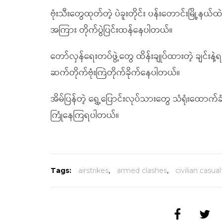
ဗုံးသီးတွေထုတ်တဲ့ ပဲခူးတိုင်း ပန်းတောင်းမြို့န
အကြား တိုက်ပွဲပြင်းထန်နေပါတယ်။
တော်လှန်ရေးတပ်ဖွဲ့တွေ ထိန်းချုပ်ထားတဲ့ ချင
ဆက်တိုက်ဗုံးကြဲတိုက်ခိုက်နေပါတယ်။
အိမ်ပြန်တဲ့ ရွှေ့ပြောင်းလုပ်သားတွေ သံရုံးထေ
ကြုံနေကြရပါတယ်။
Tags:
airstrikes
,
armed clashes
,
civilian casual