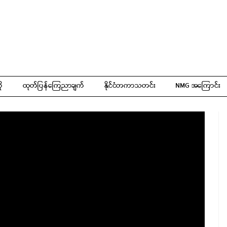
ို
ထုတ်ပြန်ကြေညာချက်
နိုင်ငံတကာသတင်း
NMG အကြောင်း