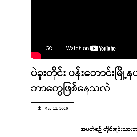
ပဲခူးတိုင်း ပန်းတောင်းမြ
ဘာတွေဖြစ်နေသလဲ
May 11, 2026
အပတ်စဉ် တိုင်းရင်းသာ