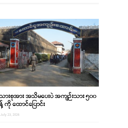
ိသားစုအား အသိမပေးပဲ အကျဉ်းသား ၅၀၀
န့် ကို ထောင်ပြောင်း
July 23, 2026