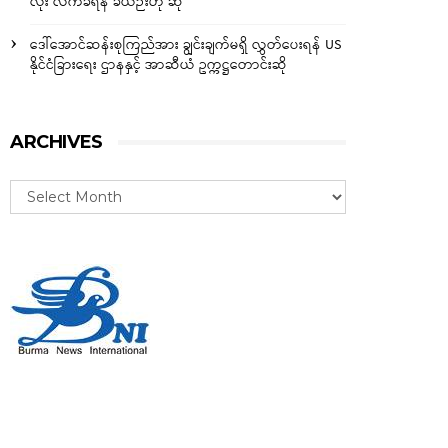
လုံး လက်ခံရန် ခဲယဉ်းဟု ဆို
ဒေါ်အောင်ဆန်းစုကြည်အား ချွင်းချက်မရှိ လွှတ်ပေးရန် US
နိုင်ငံခြားရေး ဌာနနှင့် အာဆီယံ ဥက္ကဋ္ဌတောင်းဆို
ARCHIVES