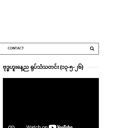
CONTACT
ဗုဒ္ဓဟူးနေ့ည ရုပ်သံသတင်း (၁၃-၅-၂၆)