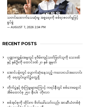
သတင်းထောက်သေဆုံးမှု အစ္စရေးကို စစ်ရာဇဝတ်မှုဖြင့်
စွပ်စွဲ
—
AUGUST 7, 2026 2:34 PM
RECENT POSTS
ပုဏ္ဏားကျွန်းအမှုတွင် မုဒိမ်းကျင့်သတ်ဖြတ်သူကို သေဒဏ်
နှင့် နှစ်ဦးကို ထောင်ဒဏ် ၂၀ နှစ် ချမှတ်
အောင်ပန်းတွင် ပျောက်ဆုံးနေသည့် ကလေးငယ်အလောင်း
ကို ရေတွင်းပျက်၌တွေ့ရှိ
တိုက်ပွဲနှင့် ဗုံးကြဲမှုများကြောင့် ကရင်နီတွင် စစ်ဘေးရှောင်
အိမ်ထောင်စု ၂၅၀ နီးပါး တိုးလာ
စစ်အုပ်စုကို ထိုင်းက ဖိတ်ခေါ်သော်လည်း အာဆီယံတစ်စုံ