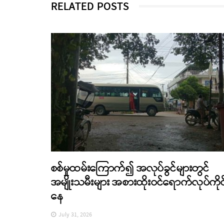
RELATED POSTS
စစ်မှုထမ်းကြောက်၍ အလုပ်ခွင်များတွင်
အမျိုးသမီးများ အစားထိုးဝင်ရောက်လုပ်ကိုင
နေ
July 31, 2026