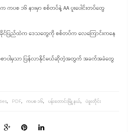
ယ်ထဲက ကပစ ၁၆ နားမှာ စစ်တပ်နဲ့ AA ပူးပေါင်းတပ်တွေ
်းနဲ့ရခိုင်ပြည်ထဲက ဒေသတွေကို စစ်တပ်က လေကြောင်းကနေ
ာက်ခံစာပါမှသာ ပြန်လာနိုင်မယ်ဆိုတဲ့အတွက် အခက်အခဲတွေ
ties
,
PDF
,
ကပစ ၁၆
,
ပန်းတောင်းမြို့နယ်
,
ပဲခူးတိုင်း