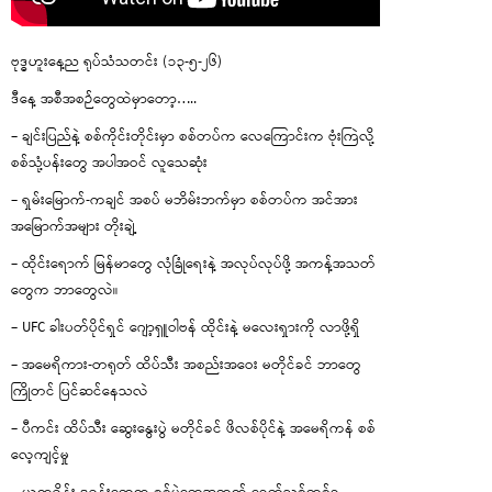
ဗုဒ္ဓဟူးနေ့ည ရုပ်သံသတင်း (၁၃-၅-၂၆)
ဒီနေ့ အစီအစဉ်တွေထဲမှာတော့…..
– ချင်းပြည်နဲ့ စစ်ကိုင်းတိုင်းမှာ စစ်တပ်က လေကြောင်းက ဗုံးကြဲလို့
စစ်သုံ့ပန်းတွေ အပါအဝင် လူသေဆုံး
– ရှမ်းမြောက်-ကချင် အစပ် မဘိမ်းဘက်မှာ စစ်တပ်က အင်အား
အမြောက်အများ တိုးချဲ့
– ထိုင်းရောက် မြန်မာတွေ လုံခြုံရေးနဲ့ အလုပ်လုပ်ဖို့ အကန့်အသတ်
တွေက ဘာတွေလဲ။
– UFC ခါးပတ်ပိုင်ရှင် ဂျော့ရှူဝါဗန် ထိုင်းနဲ့ မလေးရှားကို လာဖို့ရှိ
– အမေရိကား-တရုတ် ထိပ်သီး အစည်းအဝေး မတိုင်ခင် ဘာတွေ
ကြိုတင် ပြင်ဆင်နေသလဲ
– ပီကင်း ထိပ်သီး ဆွေးနွေးပွဲ မတိုင်ခင် ဖိလစ်ပိုင်နဲ့ အမေရိကန် စစ်
လေ့ကျင့်မှု