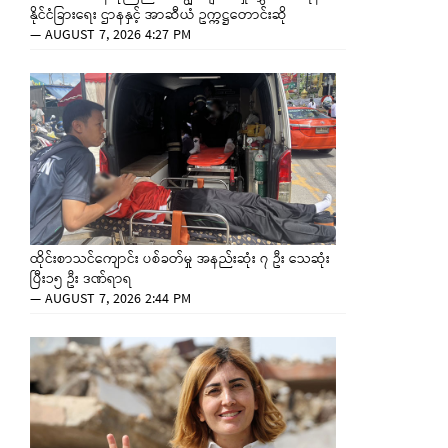
နိုင်ငံခြားရေး ဌာနနှင့် အာဆီယံ ဥက္ကဋ္ဌတောင်းဆို
—
AUGUST 7, 2026 4:27 PM
ထိုင်းစာသင်ကျောင်း ပစ်ခတ်မှု အနည်းဆုံး ၇ ဦး သေဆုံး
ပြီး၁၅ ဦး ဒဏ်ရာရ
—
AUGUST 7, 2026 2:44 PM