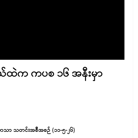
ို့နယ်ထဲက ကပစ ၁၆ အနီးမှာ
းဘာသာ သတင်းအစီအစဉ် (၁၁-၅-၂၆)