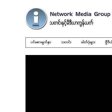
ပင်မစာမျက်နှာ
သတင်း
ဓါတ်ပုံများ
ဗွီဒီယ