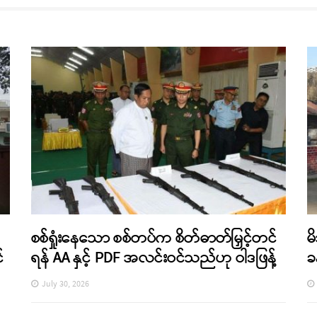
စစ်ရှုံးနေသော စစ်တပ်က စိတ်ဓာတ်မြှင့်တင်
မ
်
ရန် AA နှင့် PDF အလင်းဝင်သည်ဟု ဝါဒဖြန့်
ခ
July 30, 2026