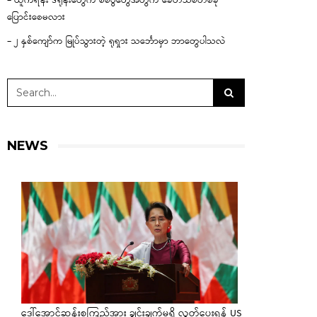
– ယူကရိန်း ဒရုန်းတွေက စစ်ပွဲတွေအတွက် ခေတ်သစ်တစ်ခု
ပြောင်းစေမလား
– ၂ နှစ်ကျော်က မြုပ်သွားတဲ့ ရုရှား သင်္ဘောမှာ ဘာတွေပါသလဲ
NEWS
ဒေါ်အောင်ဆန်းစုကြည်အား ချွင်းချက်မရှိ လွှတ်ပေးရန် US