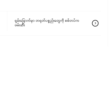
ရှမ်းမြောက်မှာ တရုတ်ပစ္စည်းတွေကို စစ်တပ်က
ဖမ်းဆီး