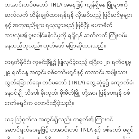
တအာင်းတပ်မတော် TNLA အနေဖြင့် ကျန်ရှိနေ မြို့များကို
ဆက်လက် ထိန်းချုပ်ထားရန်ရန် လိုအပ်သည့် ပြင်ဆင်မှုများ
နှင့် အကူအညီများ ရယူသွားမည် ဖြစ်ပြီး မဟာမိတ်
အားလုံး၏ ပူးပေါင်းပါဝင်မှုကို ရရှိရန် ဆက်လက် ကြိုးပမ်း
နေသည်ဟုလည်း ထုတ်ဖော် ပြောဆိုထားသည်။
တရုတ်နိုင်ငံ၊ ကူမင်းမြို့၌ ပြုလုပ်ခဲ့သည့် ဧပြီလ ၂၈ ရက်နေ့မှ
၂၉ ရက်နေ့ အတွင်း စစ်ကော်မရှင်နှင့် တအာင်း အမျိုးသား
လွတ်မြောက်ရေး တပ်မတော် (TNLA) တွေ့ဆုံမှု၌ ကျောက်မဲ၊
နောင်ချို၊ သီပေါ၊ မိုးကုတ်၊ မိုးမိတ်မြို့ တို့အား ပြန်ပေးရန် စစ်
ကော်မရှင်က တောင်းဆိုခဲ့သည်။
ယခု ဩဂုတ်လ အတွင်း၌လည်း တရုတ်၏ ကြားဝင်
ဆောင်ရွက်ပေးမှုဖြင့် တအာင်းတပ် TNLA နှင့် စစ်ကော် မရှင်