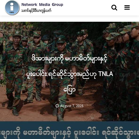
Men
ဖိအားများကို မဟာမိတ်များနှင့်
ပူးပေါင်း ရင်ဆိုင်သွားမည်ဟု TNLA
ပြော
August 7, 2025