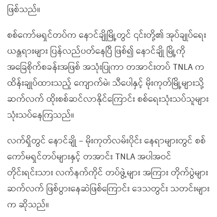
ဖြစ်သည်။
စစ်ကော်မရှင်တပ်က နောင်ချိုမြို့တွင် ၎င်းတို့၏ အုပ်ချုပ်ရေး
ယန္တရားများ ပြန်လည်ပတ်နေပြီ ဖြစ်၍ နောင်ချို မြို့ကို
အခြေစိုက်စခန်းအဖြစ် အသုံးပြုကာ တအာင်းတပ် TNLA က
ထိန်းချုပ်ထားသည့် ကျောက်မဲ၊ သီပေါနှင့် မိုးကုတ်မြို့များသို့
ဆက်လက် ထိုးစစ်ဆင်လာနိုင်ကြောင်း စစ်ရေးသုံးသပ်သူများ
သုံးသပ်နေကြသည်။
လက်ရှိတွင် နောင်ချို – မိုးကုတ်လမ်းပိုင်း နေရာများတွင် စစ်
ကော်မရှင်တပ်များနှင့် တအာင်း TNLA အပါအဝင်
တိုင်းရင်းသား လက်နက်ကိုင် တပ်ဖွဲ့များ အကြား တိုက်ပွဲများ
ဆက်လက် ဖြစ်ပွားနေဆဲဖြစ်ကြောင်း ဒေသတွင်း သတင်းများ
က ဆိုသည်။