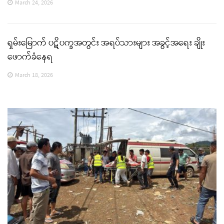
March 24, 2026
ရှမ်းမြောက် ပဋိပက္ခအတွင်း အရပ်သားများ အခွင့်အရေး ချိုး
ဖောက်ခံနေရ
March 18, 2026