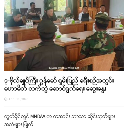
ဒု-ဗိုလ်ချုပ်ကြီး ဂွန်မော် ရှမ်းပြည် ခရီးစဉ်အတွင်း
မဟာမိတ် လက်တွဲ ဆောင်ရွက်ရေး ဆွေးနွေး
April 11, 2026
ကွတ်ခိုင်တွင် MNDAA က တအာင်း ဘာသာ ဆိုင်းဘုတ်များ
အလံများ ဖြုတ်