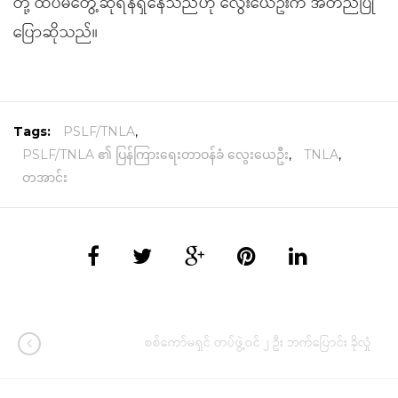
တို့ ထပ်မံတွေ့ဆုံရန်ရှိနေသည်ဟု လွေးယေဦးက အတည်ပြု
ပြောဆိုသည်။
Tags:
PSLF/TNLA
,
PSLF/TNLA ၏ ပြန်ကြားရေးတာဝန်ခံ လွေးယေဦး
,
TNLA
,
တအာင်း
စစ်ကော်မရှင် တပ်ဖွဲ့ဝင် ၂ ဦး ဘက်ပြောင်း ခိုလှုံ