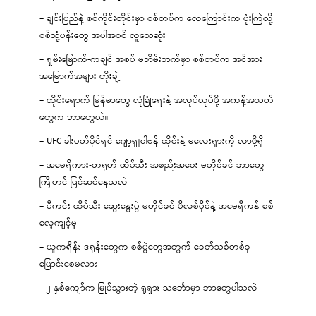
– ချင်းပြည်နဲ့ စစ်ကိုင်းတိုင်းမှာ စစ်တပ်က လေကြောင်းက ဗုံးကြဲလို့
စစ်သုံ့ပန်းတွေ အပါအဝင် လူသေဆုံး
– ရှမ်းမြောက်-ကချင် အစပ် မဘိမ်းဘက်မှာ စစ်တပ်က အင်အား
အမြောက်အများ တိုးချဲ့
– ထိုင်းရောက် မြန်မာတွေ လုံခြုံရေးနဲ့ အလုပ်လုပ်ဖို့ အကန့်အသတ်
တွေက ဘာတွေလဲ။
– UFC ခါးပတ်ပိုင်ရှင် ဂျော့ရှူဝါဗန် ထိုင်းနဲ့ မလေးရှားကို လာဖို့ရှိ
– အမေရိကား-တရုတ် ထိပ်သီး အစည်းအဝေး မတိုင်ခင် ဘာတွေ
ကြိုတင် ပြင်ဆင်နေသလဲ
– ပီကင်း ထိပ်သီး ဆွေးနွေးပွဲ မတိုင်ခင် ဖိလစ်ပိုင်နဲ့ အမေရိကန် စစ်
လေ့ကျင့်မှု
– ယူကရိန်း ဒရုန်းတွေက စစ်ပွဲတွေအတွက် ခေတ်သစ်တစ်ခု
ပြောင်းစေမလား
– ၂ နှစ်ကျော်က မြုပ်သွားတဲ့ ရုရှား သင်္ဘောမှာ ဘာတွေပါသလဲ