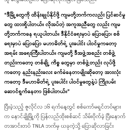
“
ဒီမြို့တွေကို ထိန်းချုပ်နိုင်ဖို့ ကျမတို့ဘက်ကလည်း ပြင်ဆင်မှု
တွေ ထားရှိပါတယ်။ လိုအပ်တဲ့ အကူအညီတွေ လည်း ကျမ
တို့ဘက်ကနေ ရယူပါတယ်။ ဒီနိုင်ငံရေးမှာပဲ ပြောပြော၊ စစ်
ရေးမှာပဲ ပြောပြော မဟာမိတ်ရဲ့ ပူးပေါင်း ပါဝင်မှုကတော့
အရမ်း အရေးကြီးပါတယ်။ ကျမတို့ ဒီအဖွဲ့အစည်း တစ်ဖွဲ့
တည်းကတော့ တစ်ချို့ ကိစ္စ တွေမှာ တစ်ဖွဲ့တည်း လုပ်ဖို့
ကတော့ နည်းနည်းလေး ခက်ခဲနေတာမျိုးဆိုတော့ အားလုံး
ကတော့ ဒီမဟာမိတ်ရဲ့ ပူးပေါင်း ပါဝင်မှုတွေနဲ့ပဲ ကြိုးပမ်း
ဆောင်ရွက်နေတာ ဖြစ်ပါတယ်။
”
ပြီးခဲ့သည့် ဇူလိုင်လ ၁၆ ရက်နေ့တွင် စစ်ကော်မရှင်တပ်များ
က နောင်ချိုမြို့ကို ပြန်လည်ထိုးစစ်ဆင် သိမ်းပိုက်ခဲ့ ပြီးနောက်
တအာင်းတပ် TNLA ဘက်မှ ယခုကဲ့သို့ ပြောဆိုလာခြင်း