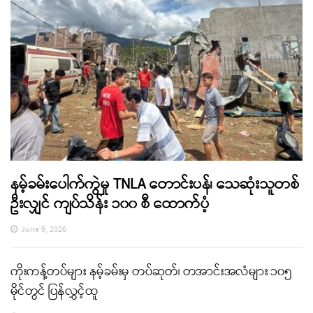
နမ့်ခမ်းပေါက်ကွဲမှု TNLA တောင်းပန်၊ သေဆုံးသူတစ်
ဦးလျှင် ကျပ်သိန်း ၁၀၀ စီ ထောက်ပံ့
June 9, 2026
ကိုးကန့်တပ်များ နမ့်ခမ်းမှ တပ်ဆုတ်၊ တအာင်းအလံများ ၁၀၅
မိုင်တွင် ပြန်လွှင့်ထူ