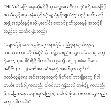
TNLA ၏ ပြောရေးဆိုခွင့်ရှိသူ လွေးယေဦးက ၎င်းတို့အနေဖြင့်
တော်လှန်ရေး ပန်းတိုင်နှင့် ရည်မှန်းချက်တူသည့် မည်သည့်
အဖွဲ့အစည်းနှင့်မဆို ပူးပေါင်း ဆောင်ရွက်သွားရန် အသင့်ရှိ
သည်ဟု ဆက်ပြောသည်။
“ကျမတို့နဲ့ တော်လှန်ရေး ပန်းတိုင် ရည်မှန်းချက်တူတဲ့၊
သဘောထား တိုက်ဆိုင်တဲ့ အဖွဲ့အစည်းတွေ၊ အင်အားစု တွေ
နဲ့တော့ ပူးပေါင်းဖို့ရှိပါတယ်။ ကျမတို့ ၁၀၂၇ စစ်ဆင်ရေး
အပိုင်း (၁ – ၂) ဖော်ဆောင်နေတဲ့ အချိန်မှာလည်း ဒီ
တော်လှန်ရေး အင်အားစုတွေကို ဖိတ်ခေါ်တာမျိုးတွေ ရှိပါ
တယ်။ တစ်ချို့ကလည်း ပါဝင်လာကြသလို တစ်ချို့ ကလည်း
ဒီအခြေအနေ အရပ်ရပ်ကြောင့် မပါဝင်နိုင်သေးတာတွေလည်း
တွေ့ရပါတယ်။”