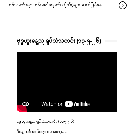
စစ်သင်္ဘောများ ဗန်းမော်ရောက်၊ တိုက်ပွဲများ ဆက်ဖြစ်နေ
ဗုဒ္ဓဟူးနေ့ည ရုပ်သံသတင်း (၁၃-၅-၂၆)
ဗုဒ္ဓဟူးနေ့ည ရုပ်သံသတင်း (၁၃-၅-၂၆)
ဒီနေ့ အစီအစဉ်တွေထဲမှာတော့…..