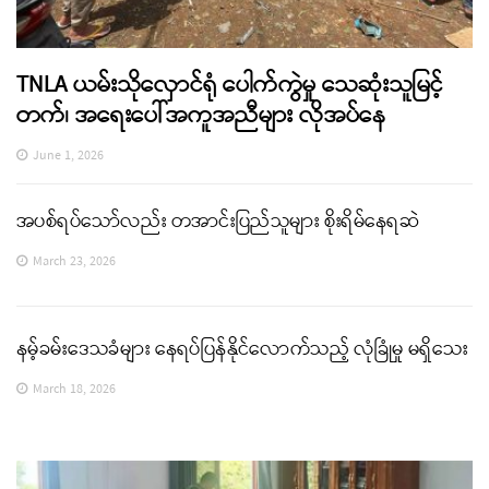
TNLA ယမ်းသိုလှောင်ရုံ ပေါက်ကွဲမှု သေဆုံးသူမြင့်
တက်၊ အရေးပေါ်အကူအညီများ လိုအပ်နေ
June 1, 2026
အပစ်ရပ်သော်လည်း တအာင်းပြည်သူများ စိုးရိမ်နေရဆဲ
March 23, 2026
နမ့်ခမ်းဒေသခံများ နေရပ်ပြန်နိုင်လောက်သည့် လုံခြုံမှု မရှိသေး
March 18, 2026