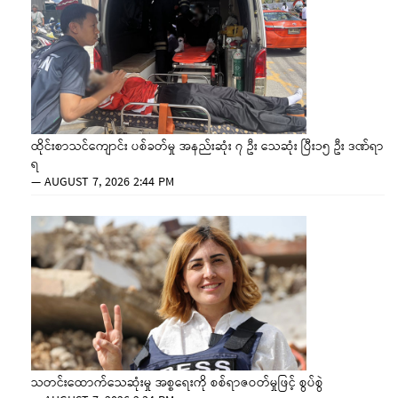
ထိုင်းစာသင်ကျောင်း ပစ်ခတ်မှု အနည်းဆုံး ၇ ဦး သေဆုံး ပြီး၁၅ ဦး ဒဏ်ရာ
ရ
—
AUGUST 7, 2026 2:44 PM
သတင်းထောက်သေဆုံးမှု အစ္စရေးကို စစ်ရာဇဝတ်မှုဖြင့် စွပ်စွဲ