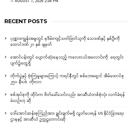
—
AUGUST 7, 2026 2:34 PM
RECENT POSTS
ပုဏ္ဏားကျွန်းအမှုတွင် မုဒိမ်းကျင့်သတ်ဖြတ်သူကို သေဒဏ်နှင့် နှစ်ဦးကို
ထောင်ဒဏ် ၂၀ နှစ် ချမှတ်
အောင်ပန်းတွင် ပျောက်ဆုံးနေသည့် ကလေးငယ်အလောင်းကို ရေတွင်း
ပျက်၌တွေ့ရှိ
တိုက်ပွဲနှင့် ဗုံးကြဲမှုများကြောင့် ကရင်နီတွင် စစ်ဘေးရှောင် အိမ်ထောင်စု
၂၅၀ နီးပါး တိုးလာ
စစ်အုပ်စုကို ထိုင်းက ဖိတ်ခေါ်သော်လည်း အာဆီယံတစ်စုံလုံး လက်ခံရန်
ခဲယဉ်းဟု ဆို
ဒေါ်အောင်ဆန်းစုကြည်အား ချွင်းချက်မရှိ လွှတ်ပေးရန် US နိုင်ငံခြားရေး
ဌာနနှင့် အာဆီယံ ဥက္ကဋ္ဌတောင်းဆို