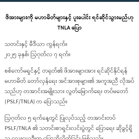
ဖိအားများကို မဟာမိတ်များနှင့် ပူးပေါင်း ရင်ဆိုင်သွားမည်ဟု
TNLA ပြော
သတင်းနှင့် မီဒီယာ ကွန်ရက်။
၂၀၂၅ ခုနှစ်၊ ဩဂုတ်လ ၇ ရက်။
စစ်ကော်မရှင်နှင့် တရုတ်၏ ဖိအားများအား ရင်ဆိုင်နိုင်ရန်
မဟာမိတ် တော်လှန်ရေး အင်အားစုများ၏ အကူအညီ လိုအပ်
သည်ဟု တအာင်းအမျိုးသား လွတ်မြောက်ရေး တပ်မတော်
(PSLF/TNLA) က ပြောသည်။
ဩဂုတ်လ ၅ ရက်နေ့တွင် ပြုလုပ်သည့် တအာင်းတပ်
PSLF/TNLA ၏ သတင်းစာရှင်းလင်းပွဲတွင် ပြောရေး ဆိုခွင့်ရှိ
သူ လွေးယေဦးက ပြောဆိုလိုက်ခြင်း ဖြစ်သည်။