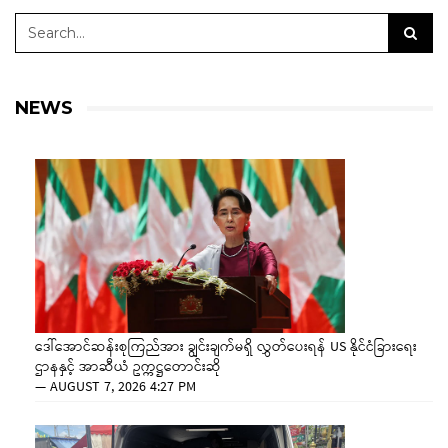
NEWS
ဒေါ်အောင်ဆန်းစုကြည်အား ချွင်းချက်မရှိ လွှတ်ပေးရန် US နိုင်ငံခြားရေး
ဌာနနှင့် အာဆီယံ ဥက္ကဋ္ဌတောင်းဆို
—
AUGUST 7, 2026 4:27 PM