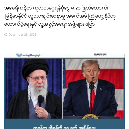
အမေရိကန်က ကုလသမဂ္ဂရန်ပုံငွေ ၈ ဆ ဖြတ်တောက်၊
မြန်မာနိုင်ငံ လူသားချင်းစာနာမှု အခက်အခဲ ကြုံတွေ့နိုင်ဟု
ထောက်ပံ့ရေးနှင့် လူ့အခွင့်အရေး အဖွဲ့များ ပြော
December 29, 2025