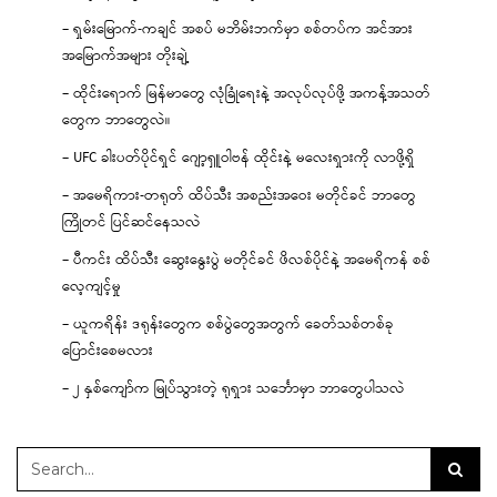
– ရှမ်းမြောက်-ကချင် အစပ် မဘိမ်းဘက်မှာ စစ်တပ်က အင်အား
အမြောက်အများ တိုးချဲ့
– ထိုင်းရောက် မြန်မာတွေ လုံခြုံရေးနဲ့ အလုပ်လုပ်ဖို့ အကန့်အသတ်
တွေက ဘာတွေလဲ။
– UFC ခါးပတ်ပိုင်ရှင် ဂျော့ရှူဝါဗန် ထိုင်းနဲ့ မလေးရှားကို လာဖို့ရှိ
– အမေရိကား-တရုတ် ထိပ်သီး အစည်းအဝေး မတိုင်ခင် ဘာတွေ
ကြိုတင် ပြင်ဆင်နေသလဲ
– ပီကင်း ထိပ်သီး ဆွေးနွေးပွဲ မတိုင်ခင် ဖိလစ်ပိုင်နဲ့ အမေရိကန် စစ်
လေ့ကျင့်မှု
– ယူကရိန်း ဒရုန်းတွေက စစ်ပွဲတွေအတွက် ခေတ်သစ်တစ်ခု
ပြောင်းစေမလား
– ၂ နှစ်ကျော်က မြုပ်သွားတဲ့ ရုရှား သင်္ဘောမှာ ဘာတွေပါသလဲ