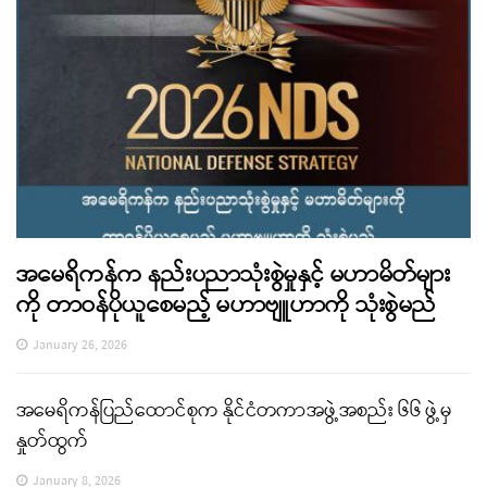
အမေရိကန်က နည်းပညာသုံးစွဲမှုနှင့် မဟာမိတ်များ
ကို တာဝန်ပိုယူစေမည့် မဟာဗျူဟာကို သုံးစွဲမည်
January 26, 2026
အမေရိကန်ပြည်ထောင်စုက နိုင်ငံတကာအဖွဲ့အစည်း ၆၆ ဖွဲ့မှ
နှုတ်ထွက်
January 8, 2026