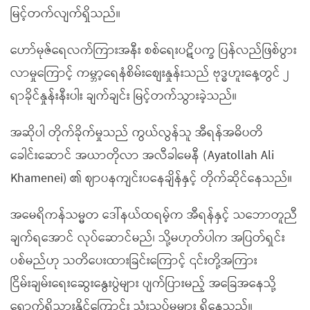
မြင့်တက်လျက်ရှိသည်။
ဟော်မုဇ်ရေလက်ကြားအနီး စစ်ရေးပဋိပက္ခ ပြန်လည်ဖြစ်ပွား
လာမှုကြောင့် ကမ္ဘာ့ရေနံစိမ်းစျေးနှုန်းသည် ဗုဒ္ဓဟူးနေ့တွင် ၂
ရာခိုင်နှုန်းနီးပါး ချက်ချင်း မြင့်တက်သွားခဲ့သည်။
အဆိုပါ တိုက်ခိုက်မှုသည် ကွယ်လွန်သူ အီရန်အဓိပတိ
ခေါင်းဆောင် အယာတိုလာ အလီခါမေနီ (Ayatollah Ali
Khamenei) ၏ ဈာပနကျင်းပနေချိန်နှင့် တိုက်ဆိုင်နေသည်။
အမေရိကန်သမ္မတ ဒေါ်နယ်ထရမ့်က အီရန်နှင့် သဘောတူညီ
ချက်ရအောင် လုပ်ဆောင်မည်၊ သို့မဟုတ်ပါက အပြတ်ရှင်း
ပစ်မည်ဟု သတိပေးထားခြင်းကြောင့် ၎င်းတို့အကြား
ငြိမ်းချမ်းရေးဆွေးနွေးပွဲများ ပျက်ပြားမည့် အခြေအနေသို့
ရောက်ရှိသွားနိုင်ကြောင်း သုံးသပ်မှုများ ရှိနေသည်။