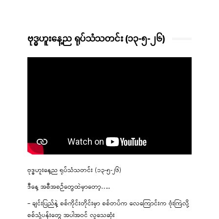
ဗုဒ္ဓဟူးနေ့ည ရုပ်သံသတင်း (၁၃-၅-၂၆)
ဗုဒ္ဓဟူးနေ့ည ရုပ်သံသတင်း (၁၃-၅-၂၆)
ဒီနေ့ အစီအစဉ်တွေထဲမှာတော့…..
– ချင်းပြည်နဲ့ စစ်ကိုင်းတိုင်းမှာ စစ်တပ်က လေကြောင်းက ဗုံးကြဲလို့
စစ်သုံ့ပန်းတွေ အပါအဝင် လူသေဆုံး