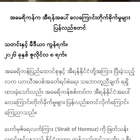
အမေရိကန်က အီရန်အပေါ် လေကြောင်းတိုက်ခိုက်မှုများ
ပြန်လည်စတင်
သတင်းနှင့် မီဒီယာ ကွန်ရက်။
၂၀၂၆ ခုနှစ် ဇူလိုင်လ ၈ ရက်။
အမေရိကန်ပြည်ထောင်စုနှင့် အီရန်နိုင်ငံတို့အကြား ပြီးခဲ့သည့်
လက ယာယီအပစ်အခတ်ရပ်စဲရေး သဘောတူညီချက် ရရှိ
ထားခဲ့သော်လည်း အမေရိကန်စစ်တပ်က အီရန်နိုင်ငံအပေါ်
လေကြောင်းတိုက်ခိုက်မှုများ ပြန်လည်စတင်လိုက်ကြောင်း
ကြေညာသည်။
ဟော်မုဇ်ရေလက်ကြား (Strait of Hormuz) ကို ဖြတ်သန်း
မောင်းနှင်နေသည့် နိုင်ငံတကာ ကုန်သည်တင်သင်္ဘော ၃ စီး