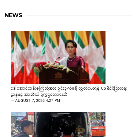
NEWS
ဒေါ်အောင်ဆန်းစုကြည်အား ချွင်းချက်မရှိ လွှတ်ပေးရန် US နိုင်ငံခြားရေး
ဌာနနှင့် အာဆီယံ ဥက္ကဋ္ဌတောင်းဆို
—
AUGUST 7, 2026 4:27 PM