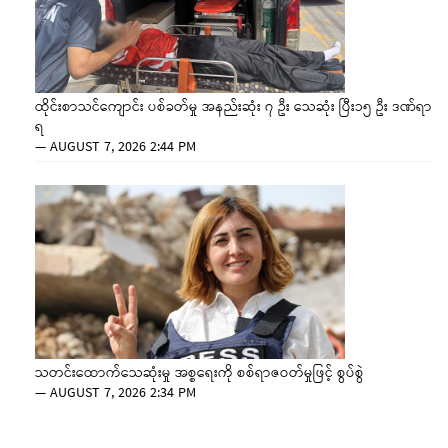
ထိုင်းစာသင်ကျောင်း ပစ်ခတ်မှု အနည်းဆုံး ၇ ဦး သေဆုံး ပြီး၁၅ ဦး ဒဏ်ရာ
ရ
—
AUGUST 7, 2026 2:44 PM
သတင်းထောက်သေဆုံးမှု အစ္စရေးကို စစ်ရာဇဝတ်မှုဖြင့် စွပ်စွဲ
—
AUGUST 7, 2026 2:34 PM