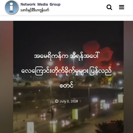
Men
အမေရိကန်က အီရန်အပေါ်
လေကြောင်းတိုက်ခိုက်မှုများ ပြန်လည်
စတင်
July 8, 2026