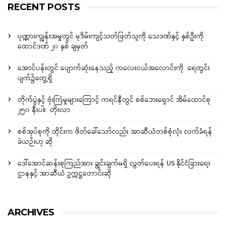
RECENT POSTS
ပုဏ္ဏားကျွန်းအမှုတွင် မုဒိမ်းကျင့်သတ်ဖြတ်သူကို သေဒဏ်နှင့် နှစ်ဦးကို
ထောင်ဒဏ် ၂၀ နှစ် ချမှတ်
အောင်ပန်းတွင် ပျောက်ဆုံးနေသည့် ကလေးငယ်အလောင်းကို ရေတွင်း
ပျက်၌တွေ့ရှိ
တိုက်ပွဲနှင့် ဗုံးကြဲမှုများကြောင့် ကရင်နီတွင် စစ်ဘေးရှောင် အိမ်ထောင်စု
၂၅၀ နီးပါး တိုးလာ
စစ်အုပ်စုကို ထိုင်းက ဖိတ်ခေါ်သော်လည်း အာဆီယံတစ်စုံလုံး လက်ခံရန်
ခဲယဉ်းဟု ဆို
ဒေါ်အောင်ဆန်းစုကြည်အား ချွင်းချက်မရှိ လွှတ်ပေးရန် US နိုင်ငံခြားရေး
ဌာနနှင့် အာဆီယံ ဥက္ကဋ္ဌတောင်းဆို
ARCHIVES