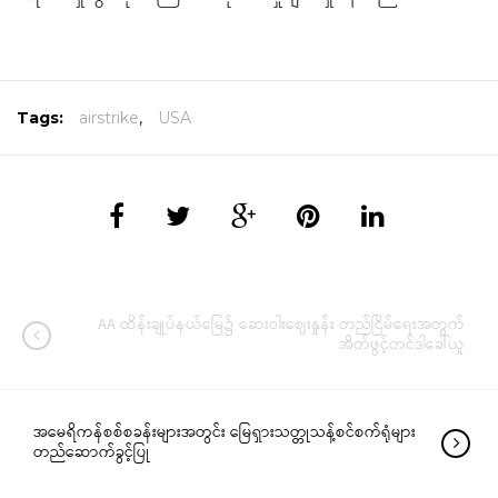
Tags:
airstrike
,
USA
AA ထိန်းချုပ်နယ်မြေ၌ ဆေးဝါးဈေးနှုန်း တည်ငြိမ်ရေးအတွက်
အိတ်ဖွင့်တင်ဒါခေါ်ယူ
အမေရိကန်စစ်စခန်းများအတွင်း မြေရှားသတ္တုသန့်စင်စက်ရုံများ
တည်ဆောက်ခွင့်ပြု