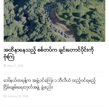
အထိနာနေသည့် စစ်တပ်က ချင်းတောင်ပိုင်းကို
ဗုံးကြဲ
May 27, 2026
ဒေါ်နယ်ထရန့်က အဖွဲ့ဝင်ကြေး ၁ ဘီလီယံ ထည့်ဝင်ရမည့်
ငြိမ်းချမ်းရေးဘုတ်အဖွဲ့ ဖွဲ့စည်း
January 19, 2026