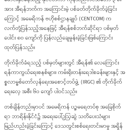
အား အီရန်ဘက်က အကြောင်းမဲ့ ပစ်ခတ်တိုက်ခိုက်ခဲ့ခြင်း
ကြောင့် အမေရိကန် ဗဟိုစစ်ဌာနချုပ် (CENTCOM) က
လက်တုံ့ပြန်သည့်အနေဖြင့် အီရန်စစ်ဘက်ဆိုင်ရာ ပစ်မှတ်
ပေါင်း ၈၀ ကျော်ကို ပြန်လည်ချေမှုန်းခဲ့ခြင်းဖြစ်ကြောင်း
ထုတ်ပြန်သည်။
တိုက်ခိုက်ခံရသည့် ပစ်မှတ်များတွင် အီရန်၏ လေကြောင်း
ရန်ကာကွယ်ရေးစနစ်များ၊ ကမ်းရိုးတန်းရေဒါစခန်းများနှင့် အ
စ္စလာမ္မစ်တော်လှန်ရေးအစောင့်တပ်ဖွဲ့ (IRGC) ၏ တိုက်ခိုက်
ရေးလှေ အစီး ၆၀ ကျော် ပါဝင်သည်။
တစ်ချိန်တည်းမှာပင် အမေရိကန် ပဉ္စမရေတပ်စု အခြေစိုက်
ရာ ဘာရိန်းနိုင်ငံ၌ အရေးပေါ်ဥဩဆွဲ သတိပေးသံများ
မြည်ဟည်းခဲ့ခြင်းကြောင့် ဒေသတွင်းစစ်ရေးတင်းမာမှု အရှိန်