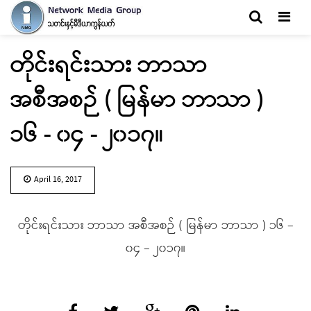
Men
တိုင်းရင်းသား ဘာသာ
အစီအစဉ် ( မြန်မာ ဘာသာ )
၁၆ - ၀၄ - ၂၀၁၇။
April 16, 2017
တိုင်းရင်းသား ဘာသာ အစီအစဉ် ( မြန်မာ ဘာသာ ) ၁၆ –
၀၄ – ၂၀၁၇။