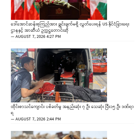
ဒေါ်အောင်ဆန်းစုကြည်အား ချွင်းချက်မရှိ လွှတ်ပေးရန် US နိုင်ငံခြားရေး
ဌာနနှင့် အာဆီယံ ဥက္ကဋ္ဌတောင်းဆို
—
AUGUST 7, 2026 4:27 PM
ထိုင်းစာသင်ကျောင်း ပစ်ခတ်မှု အနည်းဆုံး ၇ ဦး သေဆုံး ပြီး၁၅ ဦး ဒဏ်ရာ
ရ
—
AUGUST 7, 2026 2:44 PM