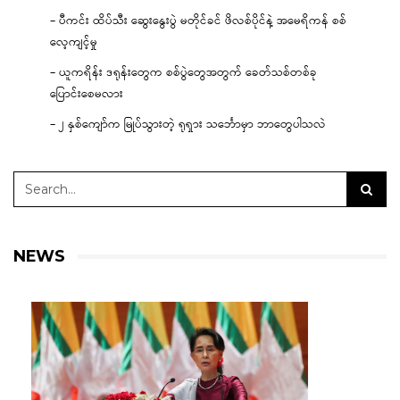
– ပီကင်း ထိပ်သီး ဆွေးနွေးပွဲ မတိုင်ခင် ဖိလစ်ပိုင်နဲ့ အမေရိကန် စစ်
လေ့ကျင့်မှု
– ယူကရိန်း ဒရုန်းတွေက စစ်ပွဲတွေအတွက် ခေတ်သစ်တစ်ခု
ပြောင်းစေမလား
– ၂ နှစ်ကျော်က မြုပ်သွားတဲ့ ရုရှား သင်္ဘောမှာ ဘာတွေပါသလဲ
NEWS