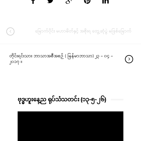
မြောက်ပိုင်း မဟာမိတ်နှင့် အစိုးရ တွေ့ဆုံပွဲ မဖြစ်မြောက်
တိုင်းရင်းသား ဘာသာအစီအစဉ် ( မြန်မာဘာသာ) ၂၃ – ၀၄ –
၂၀၁၇ ။
ဗုဒ္ဓဟူးနေ့ည ရုပ်သံသတင်း (၁၃-၅-၂၆)