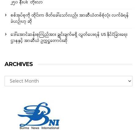
၂၅၀ နီးပါး တိုးလာ
စစ်အုပ်စုကို ထိုင်းက ဖိတ်ခေါ်သော်လည်း အာဆီယံတစ်စုံလုံး လက်ခံရန်
ခဲယဉ်းဟု ဆို
ဒေါ်အောင်ဆန်းစုကြည်အား ချွင်းချက်မရှိ လွှတ်ပေးရန် US နိုင်ငံခြားရေး
ဌာနနှင့် အာဆီယံ ဥက္ကဋ္ဌတောင်းဆို
ARCHIVES