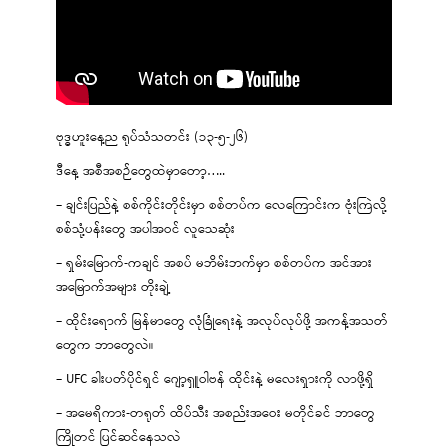
ဗုဒ္ဓဟူးနေ့ည ရုပ်သံသတင်း (၁၃-၅-၂၆)
ဒီနေ့ အစီအစဉ်တွေထဲမှာတော့…..
– ချင်းပြည်နဲ့ စစ်ကိုင်းတိုင်းမှာ စစ်တပ်က လေကြောင်းက ဗုံးကြဲလို့
စစ်သုံ့ပန်းတွေ အပါအဝင် လူသေဆုံး
– ရှမ်းမြောက်-ကချင် အစပ် မဘိမ်းဘက်မှာ စစ်တပ်က အင်အား
အမြောက်အများ တိုးချဲ့
– ထိုင်းရောက် မြန်မာတွေ လုံခြုံရေးနဲ့ အလုပ်လုပ်ဖို့ အကန့်အသတ်
တွေက ဘာတွေလဲ။
– UFC ခါးပတ်ပိုင်ရှင် ဂျော့ရှူဝါဗန် ထိုင်းနဲ့ မလေးရှားကို လာဖို့ရှိ
– အမေရိကား-တရုတ် ထိပ်သီး အစည်းအဝေး မတိုင်ခင် ဘာတွေ
ကြိုတင် ပြင်ဆင်နေသလဲ