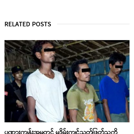
RELATED POSTS
ပုဏ္ဏားကျွန်းအမှုတွင် မုဒိမ်းကျင့်သတ်ဖြတ်သူကို