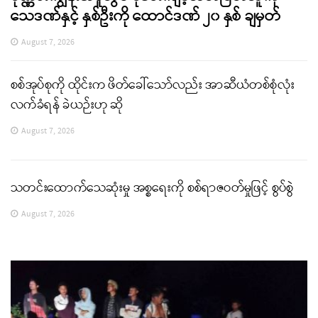
သေဒဏ်နှင့် နှစ်ဦးကို ထောင်ဒဏ် ၂၀ နှစ် ချမှတ်
August 7, 2026
စစ်အုပ်စုကို ထိုင်းက ဖိတ်ခေါ်သော်လည်း အာဆီယံတစ်စုံလုံး
လက်ခံရန် ခဲယဉ်းဟု ဆို
August 7, 2026
သတင်းထောက်သေဆုံးမှု အစ္စရေးကို စစ်ရာဇဝတ်မှုဖြင့် စွပ်စွဲ
August 7, 2026