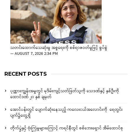
သတင်းထောက်သေဆုံးမှု အစ္စရေးကို စစ်ရာဇဝတ်မှုဖြင့် စွပ်စွဲ
—
AUGUST 7, 2026 2:34 PM
RECENT POSTS
ပုဏ္ဏားကျွန်းအမှုတွင် မုဒိမ်းကျင့်သတ်ဖြတ်သူကို သေဒဏ်နှင့် နှစ်ဦးကို
ထောင်ဒဏ် ၂၀ နှစ် ချမှတ်
အောင်ပန်းတွင် ပျောက်ဆုံးနေသည့် ကလေးငယ်အလောင်းကို ရေတွင်း
ပျက်၌တွေ့ရှိ
တိုက်ပွဲနှင့် ဗုံးကြဲမှုများကြောင့် ကရင်နီတွင် စစ်ဘေးရှောင် အိမ်ထောင်စု