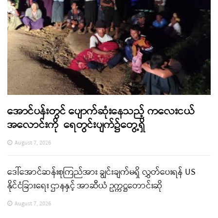
အောင်ပန်းတွင် ပျောက်ဆုံးနေသည့် ကလေးငယ်
အလောင်းကို ရေတွင်းပျက်၌တွေ့ရှိ
August 7, 2026
ဒေါ်အောင်ဆန်းစုကြည်အား ချွင်းချက်မရှိ လွှတ်ပေးရန် US
နိုင်ငံခြားရေး ဌာနနှင့် အာဆီယံ ဥက္ကဋ္ဌတောင်းဆို
August 7, 2026