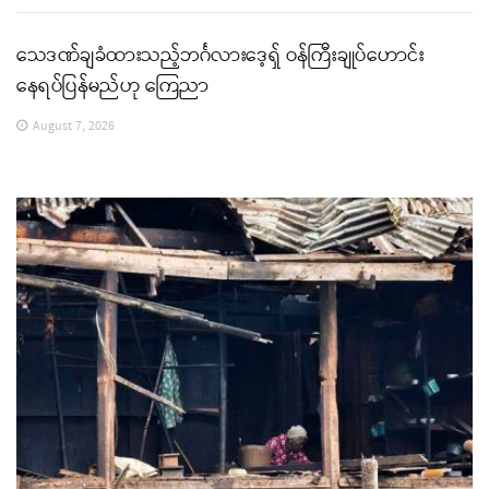
သေဒဏ်ချခံထားသည့်ဘင်္ဂလားဒေ့ရှ် ဝန်ကြီးချုပ်ဟောင်း
နေရပ်ပြန်မည်ဟု ကြေညာ
August 7, 2026