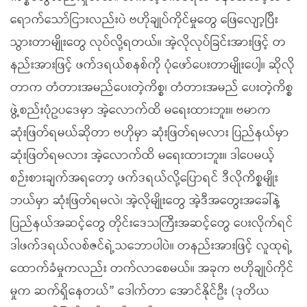
ရောက်သော်ငြားလည်းပဲ ဗဟိုချုပ်ကိုင်မှုတွေ ဖြေလျော့ပြီး
သွားတာမျိုးတွေ လုပ်လို့ရတယ်။ အဲ့လိုလုပ်ခြင်းအားဖြင့် တ
နည်းအားဖြင့် ဖက်ဒရယ်စနစ်ကို ပုံဖော်ပေးတာမျိုးပေါ့။ ဆိုလို
တာက တံတားအမည်ပေးတဲ့ကိစ္စ၊ တံတားအမည် ပေးတဲ့ကိစ္စ
ဖွဲ့စည်းပုံဥပဒေမှာ အဲ့လောက်ထိ မရေးထားဘူး။ ဗမာက
ဆုံးဖြတ်ရမယ်ဆိုတာ ဗဟိုမှာ ဆုံးဖြတ်ရမလား ပြည်နယ်မှာ
ဆုံးဖြတ်ရမလား အဲ့လောက်ထိ မရေးထားဘူး။ ဒါပေမယ့်
စဉ်းစားချက်အရတော့ ဖက်ဒရယ်လို့ပြောရင် ဒီလိုကိစ္စမျိုး
ဘယ်မှာ ဆုံးဖြတ်ရမလဲ၊ အဲ့လိုမျိုးတွေ အဲ့ဒီအတွေးအခေါ်နဲ့
ပြည်နယ်အဆင့်တွေ တိုင်းဒေသကြီးအဆင့်တွေ ပေးလိုက်ရင်
ဒါဖက်ဒရယ်လစ်ဇင်ရဲ့သဘောပါပဲ။ တနည်းအားဖြင့် လူထုရဲ့
ထောက်ခံမှုကလည်း တက်လာစေမယ်။ အခုက ဗဟိုချုပ်ကိုင်
မှုက ဆက်ရှိနေတယ်” ဒေါက်တာ အောင်နိုင်ဦး (ဒုတိယ