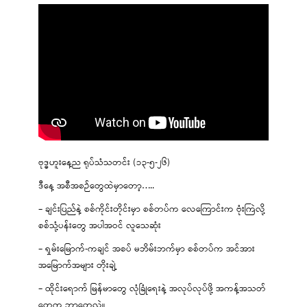
ဗုဒ္ဓဟူးနေ့ည ရုပ်သံသတင်း (၁၃-၅-၂၆)
ဒီနေ့ အစီအစဉ်တွေထဲမှာတော့…..
– ချင်းပြည်နဲ့ စစ်ကိုင်းတိုင်းမှာ စစ်တပ်က လေကြောင်းက ဗုံးကြဲလို့
စစ်သုံ့ပန်းတွေ အပါအဝင် လူသေဆုံး
– ရှမ်းမြောက်-ကချင် အစပ် မဘိမ်းဘက်မှာ စစ်တပ်က အင်အား
အမြောက်အများ တိုးချဲ့
– ထိုင်းရောက် မြန်မာတွေ လုံခြုံရေးနဲ့ အလုပ်လုပ်ဖို့ အကန့်အသတ်
တွေက ဘာတွေလဲ။