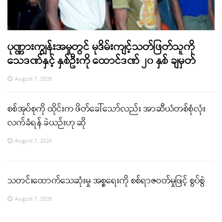
ပုဏ္ဏားကျွန်းအမှုတွင် မုဒိမ်းကျင့်သတ်ဖြတ်သူကို
သေဒဏ်နှင့် နှစ်ဦးကို ထောင်ဒဏ် ၂၀ နှစ် ချမှတ်
August 7, 2026
စစ်အုပ်စုကို ထိုင်းက ဖိတ်ခေါ်သော်လည်း အာဆီယံတစ်စုံလုံး
လက်ခံရန် ခဲယဉ်းဟု ဆို
August 7, 2026
သတင်းထောက်သေဆုံးမှု အစ္စရေးကို စစ်ရာဇဝတ်မှုဖြင့် စွပ်စွဲ
August 7, 2026