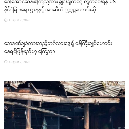
ဒေါ်အောင်ဆန်းစုကြည်အား ချွင်းချက်မရှိ လွှတ်ပေးရန် US
နိုင်ငံခြားရေး ဌာနနှင့် အာဆီယံ ဥက္ကဋ္ဌတောင်းဆို
August 7, 2026
သေဒဏ်ချခံထားသည့်ဘင်္ဂလားဒေ့ရှ် ဝန်ကြီးချုပ်ဟောင်း
နေရပ်ပြန်မည်ဟု ကြေညာ
August 7, 2026