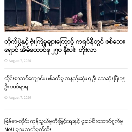
တိုက်ပွဲနှင့် ဗုံးကြဲမှုများကြောင့် ကရင်နီတွင် စစ်ဘေး
ရှောင် အိမ်ထောင်စု ၂၅၀ နီးပါး တိုးလာ
August 7, 2026
ထိုင်းစာသင်ကျောင်း ပစ်ခတ်မှု အနည်းဆုံး ၇ ဦး သေဆုံး ပြီး၁၅
ဦး ဒဏ်ရာရ
August 7, 2026
မြန်မာ-ထိုင်း ကုန်သွယ်မှုတိုးမြှင့်ရေးနှင့် ပူးပေါင်းဆောင်ရွက်မှု
MoU များ လက်မှတ်ထိုး