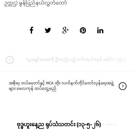
ဥက္ကဌ) မွန်ပြည်နယ်လွှတ်တော်
လူ့အခွင့်အရေးကို ဦးတည်သည့် ဖက်ဒရယ်စနစ် အပိုင်း ( ၇၇ )
အစိုးရ၊ တပ်မတော်နှင့် NCA ထိုး လက်နက်ကိုင်တော်လှန်ရေးအဖွဲ့
များ မေလကုန် ထပ်တွေ့မည်
ဗုဒ္ဓဟူးနေ့ည ရုပ်သံသတင်း (၁၃-၅-၂၆)