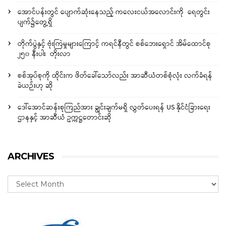
အောင်ပန်းတွင် ပျောက်ဆုံးနေသည့် ကလေးငယ်အလောင်းကို ရေတွင်း
ပျက်၌တွေ့ရှိ
တိုက်ပွဲနှင့် ဗုံးကြဲမှုများကြောင့် ကရင်နီတွင် စစ်ဘေးရှောင် အိမ်ထောင်စု
၂၅၀ နီးပါး တိုးလာ
စစ်အုပ်စုကို ထိုင်းက ဖိတ်ခေါ်သော်လည်း အာဆီယံတစ်စုံလုံး လက်ခံရန်
ခဲယဉ်းဟု ဆို
ဒေါ်အောင်ဆန်းစုကြည်အား ချွင်းချက်မရှိ လွှတ်ပေးရန် US နိုင်ငံခြားရေး
ဌာနနှင့် အာဆီယံ ဥက္ကဋ္ဌတောင်းဆို
ARCHIVES