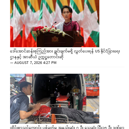
ဒေါ်အောင်ဆန်းစုကြည်အား ချွင်းချက်မရှိ လွှတ်ပေးရန် US နိုင်ငံခြားရေး
ဌာနနှင့် အာဆီယံ ဥက္ကဋ္ဌတောင်းဆို
—
AUGUST 7, 2026 4:27 PM
ထိုင်းစာသင်ကျောင်း ပစ်ခတ်မှု အနည်းဆုံး ၇ ဦး သေဆုံး ပြီး၁၅ ဦး ဒဏ်ရာ