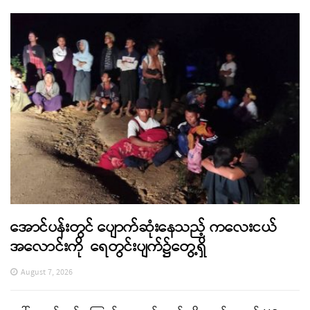
အောင်ပန်းတွင် ပျောက်ဆုံးနေသည့် ကလေးငယ်
အလောင်းကို ရေတွင်းပျက်၌တွေ့ရှိ
August 7, 2026