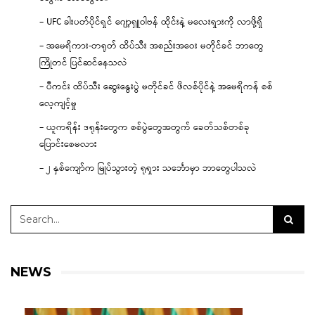
– UFC ခါးပတ်ပိုင်ရှင် ဂျော့ရှူဝါဗန် ထိုင်းနဲ့ မလေးရှားကို လာဖို့ရှိ
– အမေရိကား-တရုတ် ထိပ်သီး အစည်းအဝေး မတိုင်ခင် ဘာတွေ
ကြိုတင် ပြင်ဆင်နေသလဲ
– ပီကင်း ထိပ်သီး ဆွေးနွေးပွဲ မတိုင်ခင် ဖိလစ်ပိုင်နဲ့ အမေရိကန် စစ်
လေ့ကျင့်မှု
– ယူကရိန်း ဒရုန်းတွေက စစ်ပွဲတွေအတွက် ခေတ်သစ်တစ်ခု
ပြောင်းစေမလား
– ၂ နှစ်ကျော်က မြုပ်သွားတဲ့ ရုရှား သင်္ဘောမှာ ဘာတွေပါသလဲ
NEWS