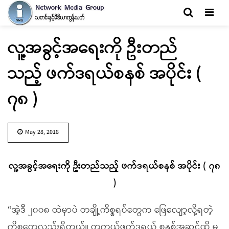
Men
လူ့အခွင့်အရေးကို ဦးတည်
သည့် ဖက်ဒရယ်စနစ် အပိုင်း (
၇၈ )
May 28, 2018
လူ့အခွင့်အရေးကို ဦးတည်သည့် ဖက်ဒရယ်စနစ် အပိုင်း ( ၇၈
)
“အဲ့ဒီ ၂၀၀၈ ထဲမှာပဲ တချို့ကိစ္စရပ်တွေက ဖြေလျော့လို့ရတဲ့
ကိစ္စတွေလည်းရှိတယ်။ တကယ့်ဖက်ဒရယ် စနစ်အဆင့်ထိ မ