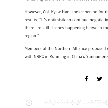
However, Col. Kyaw Han, spokesperson for th
results. “It’s optimistic to continue negotiati
there are still clashes happening between t
region.”
Members of the Northern Alliance proposed si
with NRPC in Kunming in China’s Yunnan prov
အပစ်ရပ်သက်တမ်းတိုး၊ ရခိုင်ဒေသ ပါဝင်ခြင်း မရှိ