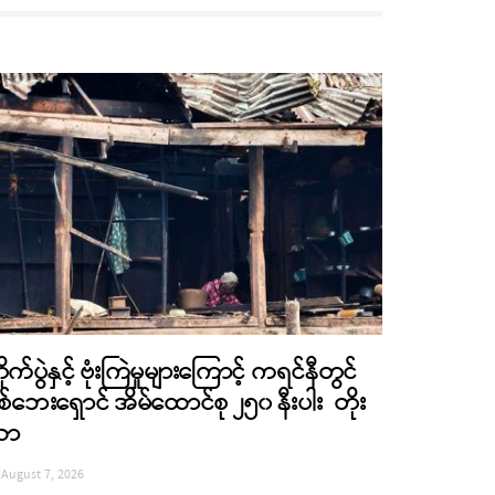
ိုက်ပွဲနှင့် ဗုံးကြဲမှုများကြောင့် ကရင်နီတွင်
စ်ဘေးရှောင် အိမ်ထောင်စု ၂၅၀ နီးပါး တိုး
လာ
August 7, 2026