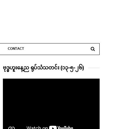
CONTACT
ဗုဒ္ဓဟူးနေ့ည ရုပ်သံသတင်း (၁၃-၅-၂၆)