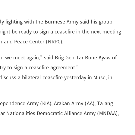
ly fighting with the Burmese Army said his group
might be ready to sign a ceasefire in the next meeting
on and Peace Center (NRPC).
when we meet again,” said Brig Gen Tar Bone Kyaw of
try to sign a ceasefire agreement.”
scuss a bilateral ceasefire yesterday in Muse, in
dependence Army (KIA), Arakan Army (AA), Ta-ang
r Nationalities Democratic Alliance Army (MNDAA),