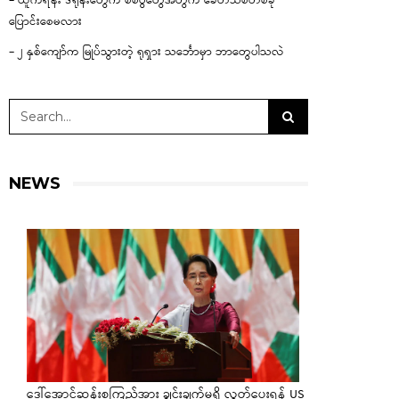
– ယူကရိန်း ဒရုန်းတွေက စစ်ပွဲတွေအတွက် ခေတ်သစ်တစ်ခု
ပြောင်းစေမလား
– ၂ နှစ်ကျော်က မြုပ်သွားတဲ့ ရုရှား သင်္ဘောမှာ ဘာတွေပါသလဲ
NEWS
ဒေါ်အောင်ဆန်းစုကြည်အား ချွင်းချက်မရှိ လွှတ်ပေးရန် US