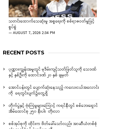
သတင်းထောက်သေဆုံးမှု အစ္စရေးကို စစ်ရာဇဝတ်မှုဖြင့်
စွပ်စွဲ
—
AUGUST 7, 2026 2:34 PM
RECENT POSTS
ပုဏ္ဏားကျွန်းအမှုတွင် မုဒိမ်းကျင့်သတ်ဖြတ်သူကို သေဒဏ်
နှင့် နှစ်ဦးကို ထောင်ဒဏ် ၂၀ နှစ် ချမှတ်
အောင်ပန်းတွင် ပျောက်ဆုံးနေသည့် ကလေးငယ်အလောင်း
ကို ရေတွင်းပျက်၌တွေ့ရှိ
တိုက်ပွဲနှင့် ဗုံးကြဲမှုများကြောင့် ကရင်နီတွင် စစ်ဘေးရှောင်
အိမ်ထောင်စု ၂၅၀ နီးပါး တိုးလာ
စစ်အုပ်စုကို ထိုင်းက ဖိတ်ခေါ်သော်လည်း အာဆီယံတစ်စုံ