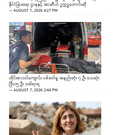
နိုင်ငံခြားရေး ဌာနနှင့် အာဆီယံ ဥက္ကဋ္ဌတောင်းဆို
—
AUGUST 7, 2026 4:27 PM
ထိုင်းစာသင်ကျောင်း ပစ်ခတ်မှု အနည်းဆုံး ၇ ဦး သေဆုံး
ပြီး၁၅ ဦး ဒဏ်ရာရ
—
AUGUST 7, 2026 2:44 PM