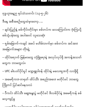
ဗုဒ္ဓဟူးနေ့ည ရုပ်သံသတင်း (၁၃-၅-၂၆)
ဒီနေ့ အစီအစဉ်တွေထဲမှာတော့…..
– ချင်းပြည်နဲ့ စစ်ကိုင်းတိုင်းမှာ စစ်တပ်က လေကြောင်းက ဗုံးကြဲလို့
စစ်သုံ့ပန်းတွေ အပါအဝင် လူသေဆုံး
– ရှမ်းမြောက်-ကချင် အစပ် မဘိမ်းဘက်မှာ စစ်တပ်က အင်အား
အမြောက်အများ တိုးချဲ့
– ထိုင်းရောက် မြန်မာတွေ လုံခြုံရေးနဲ့ အလုပ်လုပ်ဖို့ အကန့်အသတ်
တွေက ဘာတွေလဲ။
– UFC ခါးပတ်ပိုင်ရှင် ဂျော့ရှူဝါဗန် ထိုင်းနဲ့ မလေးရှားကို လာဖို့ရှိ
– အမေရိကား-တရုတ် ထိပ်သီး အစည်းအဝေး မတိုင်ခင် ဘာတွေ
ကြိုတင် ပြင်ဆင်နေသလဲ
– ပီကင်း ထိပ်သီး ဆွေးနွေးပွဲ မတိုင်ခင် ဖိလစ်ပိုင်နဲ့ အမေရိကန် စစ်
လေ့ကျင့်မှု