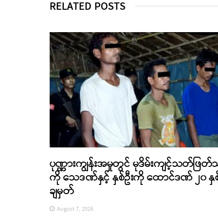
RELATED POSTS
ပုဏ္ဏားကျွန်းအမှုတွင် မုဒိမ်းကျင့်သတ်ဖြတ်
ကို သေဒဏ်နှင့် နှစ်ဦးကို ထောင်ဒဏ် ၂၀ နှစ
ချမှတ်
August 7, 2026