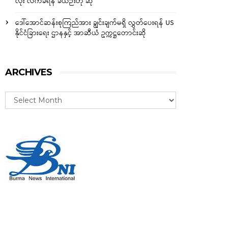
လုံး လက်ခံရန် ခဲယဉ်းဟု ဆို
ဒေါ်အောင်ဆန်းစုကြည်အား ချွင်းချက်မရှိ လွှတ်ပေးရန် US
နိုင်ငံခြားရေး ဌာနနှင့် အာဆီယံ ဥက္ကဋ္ဌတောင်းဆို
ARCHIVES