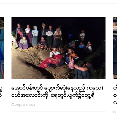
သူ
အောင်ပန်းတွင် ပျောက်ဆုံးနေသည့် ကလေး
တ
်
ငယ်အလောင်းကို ရေတွင်းပျက်၌တွေ့ရှိ
စ
August 7, 2026