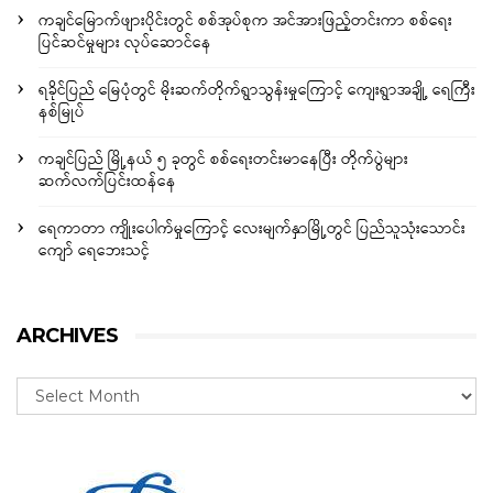
ကချင်မြောက်ဖျားပိုင်းတွင် စစ်အုပ်စုက အင်အားဖြည့်တင်းကာ စစ်ရေး
ပြင်ဆင်မှုများ လုပ်ဆောင်နေ
ရခိုင်ပြည် မြေပုံတွင် မိုးဆက်တိုက်ရွာသွန်းမှုကြောင့် ကျေးရွာအချို့ ရေကြီး
နစ်မြုပ်
ကချင်ပြည် မြို့နယ် ၅ ခုတွင် စစ်ရေးတင်းမာနေပြီး တိုက်ပွဲများ
ဆက်လက်ပြင်းထန်နေ
ရေကာတာ ကျိုးပေါက်မှုကြောင့် လေးမျက်နှာမြို့တွင် ပြည်သူသုံးသောင်း
ကျော် ရေဘေးသင့်
ARCHIVES