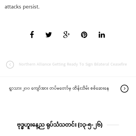
attacks persist.
Northern Alliance Getting Ready To Sign Bilateral Ceasefire
ရွာသား ၂၀၀ ကျော်အား တပ်မတော်မှ ထိန်းသိမ်း စစ်ဆေးနေ
ဗုဒ္ဓဟူးနေ့ည ရုပ်သံသတင်း (၁၃-၅-၂၆)