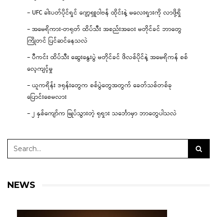
– UFC ခါးပတ်ပိုင်ရှင် ဂျော့ရှူဝါဗန် ထိုင်းနဲ့ မလေးရှားကို လာဖို့ရှိ
– အမေရိကား-တရုတ် ထိပ်သီး အစည်းအဝေး မတိုင်ခင် ဘာတွေ
ကြိုတင် ပြင်ဆင်နေသလဲ
– ပီကင်း ထိပ်သီး ဆွေးနွေးပွဲ မတိုင်ခင် ဖိလစ်ပိုင်နဲ့ အမေရိကန် စစ်
လေ့ကျင့်မှု
– ယူကရိန်း ဒရုန်းတွေက စစ်ပွဲတွေအတွက် ခေတ်သစ်တစ်ခု
ပြောင်းစေမလား
– ၂ နှစ်ကျော်က မြုပ်သွားတဲ့ ရုရှား သင်္ဘောမှာ ဘာတွေပါသလဲ
NEWS