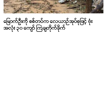
မြောက်ဦးကို စစ်တပ်က လေယာဉ်အုပ်စုဖြင့် ဗုံး
အလုံး ၃၀ ကျော် ကြဲချတိုက်ခိုက်
August 6, 2026
ကချင်ပြည် မြို့နယ် ၅ ခုတွင် စစ်ရေးတင်းမာနေပြီး တိုက်ပွဲများ
ဆက်လက်ပြင်းထန်နေ
August 6, 2026
အီလွန်မာ့စ်ခ်၏ SpaceX Falcon 9 ဒုံးပျံ အစိတ်အပိုင်း လကမ္ဘာ
ပေါ်သို့ ဝင်ဆောင့်မိဟု ယူဆရ
August 6, 2026