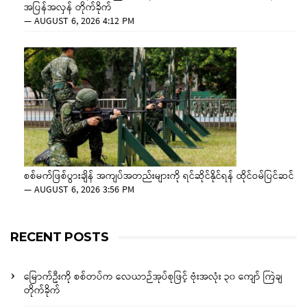
အပြန်အလှန် တိုက်ခိုက်
—
AUGUST 6, 2026 4:12 PM
စစ်မက်ဖြစ်ပွားချိန် အကျပ်အတည်းများကို ရင်ဆိုင်နိုင်ရန် ထိုင်ဝမ်ပြင်ဆင်
—
AUGUST 6, 2026 3:56 PM
RECENT POSTS
မြောက်ဦးကို စစ်တပ်က လေယာဉ်အုပ်စုဖြင့် ဗုံးအလုံး ၃၀ ကျော် ကြဲချ
တိုက်ခိုက်