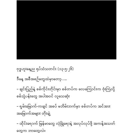
ဗုဒ္ဓဟူးနေ့ည ရုပ်သံသတင်း (၁၃-၅-၂၆)
ဒီနေ့ အစီအစဉ်တွေထဲမှာတော့…..
– ချင်းပြည်နဲ့ စစ်ကိုင်းတိုင်းမှာ စစ်တပ်က လေကြောင်းက ဗုံးကြဲလို့
စစ်သုံ့ပန်းတွေ အပါအဝင် လူသေဆုံး
– ရှမ်းမြောက်-ကချင် အစပ် မဘိမ်းဘက်မှာ စစ်တပ်က အင်အား
အမြောက်အများ တိုးချဲ့
– ထိုင်းရောက် မြန်မာတွေ လုံခြုံရေးနဲ့ အလုပ်လုပ်ဖို့ အကန့်အသတ်
တွေက ဘာတွေလဲ။