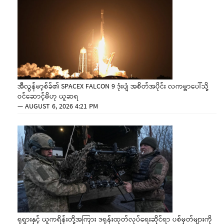
အီလွန်မာ့စ်ခ်၏ SPACEX FALCON 9 ဒုံးပျံ အစိတ်အပိုင်း လကမ္ဘာပေါ်သို့
ဝင်ဆောင့်မိဟု ယူဆရ
—
AUGUST 6, 2026 4:21 PM
ရုရှားနှင့် ယူကရိန်းတို့အကြား ဒရုန်းထုတ်လုပ်ရေးဆိုင်ရာ ပစ်မှတ်များကို