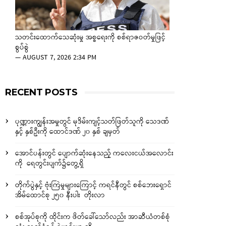
သတင်းထောက်သေဆုံးမှု အစ္စရေးကို စစ်ရာဇဝတ်မှုဖြင့်
စွပ်စွဲ
—
AUGUST 7, 2026 2:34 PM
RECENT POSTS
ပုဏ္ဏားကျွန်းအမှုတွင် မုဒိမ်းကျင့်သတ်ဖြတ်သူကို သေဒဏ်
နှင့် နှစ်ဦးကို ထောင်ဒဏ် ၂၀ နှစ် ချမှတ်
အောင်ပန်းတွင် ပျောက်ဆုံးနေသည့် ကလေးငယ်အလောင်း
ကို ရေတွင်းပျက်၌တွေ့ရှိ
တိုက်ပွဲနှင့် ဗုံးကြဲမှုများကြောင့် ကရင်နီတွင် စစ်ဘေးရှောင်
အိမ်ထောင်စု ၂၅၀ နီးပါး တိုးလာ
စစ်အုပ်စုကို ထိုင်းက ဖိတ်ခေါ်သော်လည်း အာဆီယံတစ်စုံ