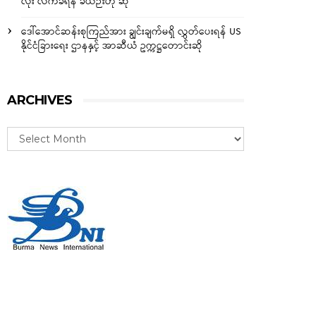
လုံး လက်ခံရန် ခဲယဉ်းဟု ဆို
ဒေါ်အောင်ဆန်းစုကြည်အား ချွင်းချက်မရှိ လွှတ်ပေးရန် US
နိုင်ငံခြားရေး ဌာနနှင့် အာဆီယံ ဥက္ကဋ္ဌတောင်းဆို
ARCHIVES