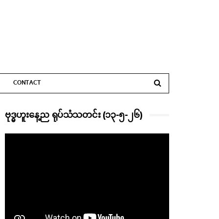
CONTACT
ဗုဒ္ဓဟူးနေ့ည ရုပ်သံသတင်း (၁၃-၅-၂၆)