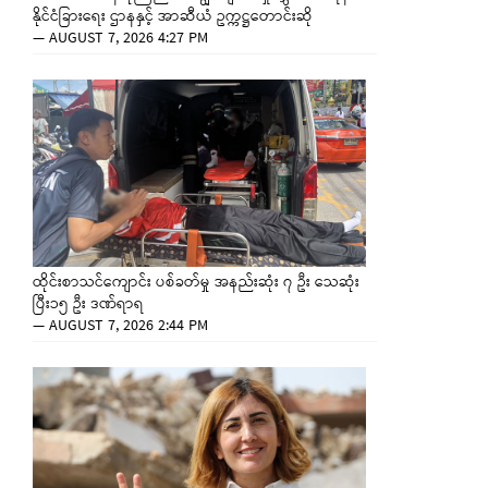
နိုင်ငံခြားရေး ဌာနနှင့် အာဆီယံ ဥက္ကဋ္ဌတောင်းဆို
—
AUGUST 7, 2026 4:27 PM
ထိုင်းစာသင်ကျောင်း ပစ်ခတ်မှု အနည်းဆုံး ၇ ဦး သေဆုံး
ပြီး၁၅ ဦး ဒဏ်ရာရ
—
AUGUST 7, 2026 2:44 PM