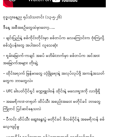
ဗုဒ္ဓဟူးနေ့ည ရုပ်သံသတင်း (၁၃-၅-၂၆)
ဒီနေ့ အစီအစဉ်တွေထဲမှာတော့…..
– ချင်းပြည်နဲ့ စစ်ကိုင်းတိုင်းမှာ စစ်တပ်က လေကြောင်းက ဗုံးကြဲလို့
စစ်သုံ့ပန်းတွေ အပါအဝင် လူသေဆုံး
– ရှမ်းမြောက်-ကချင် အစပ် မဘိမ်းဘက်မှာ စစ်တပ်က အင်အား
အမြောက်အများ တိုးချဲ့
– ထိုင်းရောက် မြန်မာတွေ လုံခြုံရေးနဲ့ အလုပ်လုပ်ဖို့ အကန့်အသတ်
တွေက ဘာတွေလဲ။
– UFC ခါးပတ်ပိုင်ရှင် ဂျော့ရှူဝါဗန် ထိုင်းနဲ့ မလေးရှားကို လာဖို့ရှိ
– အမေရိကား-တရုတ် ထိပ်သီး အစည်းအဝေး မတိုင်ခင် ဘာတွေ
ကြိုတင် ပြင်ဆင်နေသလဲ
– ပီကင်း ထိပ်သီး ဆွေးနွေးပွဲ မတိုင်ခင် ဖိလစ်ပိုင်နဲ့ အမေရိကန် စစ်
လေ့ကျင့်မှု