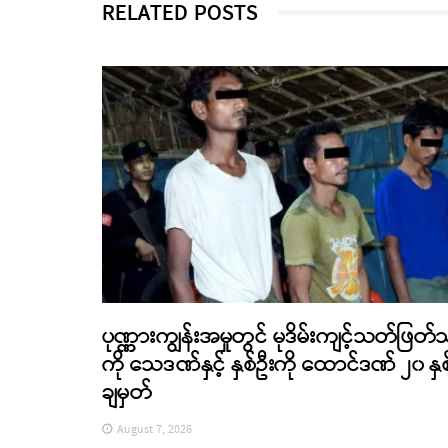
RELATED POSTS
ပုဏ္ဏားကျွန်းအမှုတွင် မုဒိမ်းကျင့်သတ်ဖြတ်
ကို သေဒဏ်နှင့် နှစ်ဦးကို ထောင်ဒဏ် ၂၀ နှစ
ချမှတ်
August 7, 2026