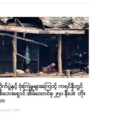
ိုက်ပွဲနှင့် ဗုံးကြဲမှုများကြောင့် ကရင်နီတွင်
စ်ဘေးရှောင် အိမ်ထောင်စု ၂၅၀ နီးပါး တိုး
လာ
August 7, 2026