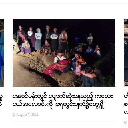
သူ
အောင်ပန်းတွင် ပျောက်ဆုံးနေသည့် ကလေး
တ
်
ငယ်အလောင်းကို ရေတွင်းပျက်၌တွေ့ရှိ
စ
August 7, 2026