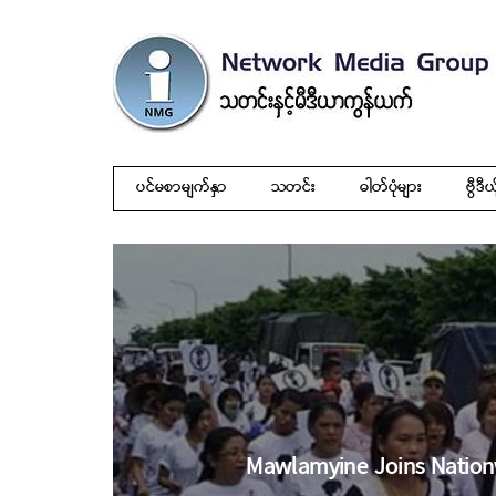
ပင်မစာမျက်နှာ
သတင်း
ဓါတ်ပုံများ
ဗွီဒီယ
Mawlamyine Joins Nationw