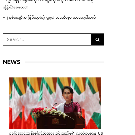
– ယူကရိန်း ဒရုန်းတွေက စစ်ပွဲတွေအတွက် ခေတ်သစ်တစ်ခု
ပြောင်းစေမလား
– ၂ နှစ်ကျော်က မြုပ်သွားတဲ့ ရုရှား သင်္ဘောမှာ ဘာတွေပါသလဲ
NEWS
ဒေါ်အောင်ဆန်းစုကြည်အား ချွင်းချက်မရှိ လွှတ်ပေးရန် US