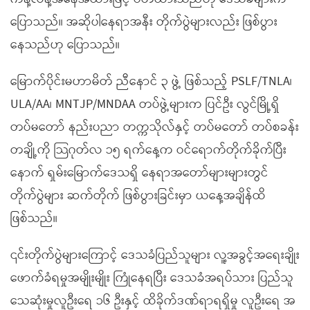
ပြောသည်။ အဆိုပါနေရာအနီး တိုက်ပွဲများလည်း ဖြစ်ပွား
နေသည်ဟု ပြောသည်။
မြောက်ပိုင်းမဟာမိတ် ညီနောင် ၃ ဖွဲ့ ဖြစ်သည့် PSLF/TNLA၊
ULA/AA၊ MNTJP/MNDAA တပ်ဖွဲ့များက ပြင်ဦး လွင်မြို့ရှိ
တပ်မတော် နည်းပညာ တက္ကသိုလ်နှင့် တပ်မတော် တပ်စခန်း
တချို့ကို သြဂုတ်လ ၁၅ ရက်နေ့က ဝင်ရောက်တိုက်ခိုက်ပြီး
နောက် ရှမ်းမြောက်ဒေသရှိ နေရာအတော်များများတွင်
တိုက်ပွဲများ ဆက်တိုက် ဖြစ်ပွားခြင်းမှာ ယနေ့အချိန်ထိ
ဖြစ်သည်။
၎င်းတိုက်ပွဲများကြောင့် ဒေသခံပြည်သူများ လူ့အခွင့်အရေးချိုး
ဖောက်ခံရမှုအမျိုးမျိုး ကြုံနေရပြီး ဒေသခံအရပ်သား ပြည်သူ
သေဆုံးမှုလူဦးရေ ၁၆ ဦးနှင့် ထိခိုက်ဒဏ်ရာရရှိမှု လူဦးရေ အ