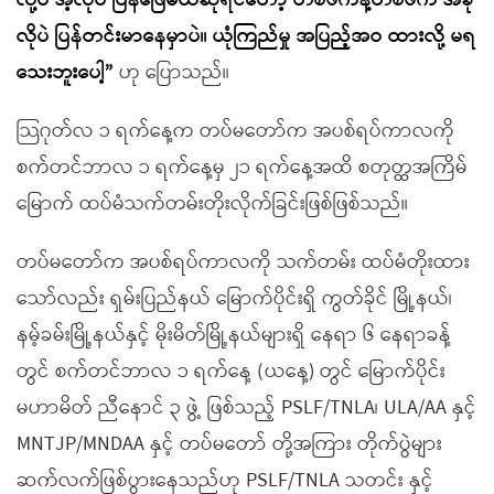
လို့ပဲ အဲ့လိုပဲ ပြန်ဖြေမယ်ဆိုရင်တော့ တစ်ဖက်နဲ့တစ်ဖက် အခု
လိုပဲ ပြန်တင်းမာနေမှာပဲ။ ယုံကြည်မှု အပြည့်အဝ ထားလို့ မရ
သေးဘူးပေါ့”
ဟု ပြောသည်။
သြဂုတ်လ ၁ ရက်နေ့က တပ်မတော်က အပစ်ရပ်ကာလကို
စက်တင်ဘာလ ၁ ရက်နေ့မှ ၂၁ ရက်နေ့အထိ စတုတ္ထအကြိမ်
မြောက် ထပ်မံသက်တမ်းတိုးလိုက်ခြင်းဖြစ်ဖြစ်သည်။
တပ်မတော်က အပစ်ရပ်ကာလကို သက်တမ်း ထပ်မံတိုးထား
သော်လည်း ရှမ်းပြည်နယ် မြောက်ပိုင်းရှိ ကွတ်ခိုင် မြို့နယ်၊
နမ့်ခမ်းမြို့နယ်နှင့် မိုးမိတ်မြို့နယ်များရှိ နေရာ ၆ နေရာခန့်
တွင် စက်တင်ဘာလ ၁ ရက်နေ့ (ယနေ့) တွင် မြောက်ပိုင်း
မဟာမိတ် ညီနောင် ၃ ဖွဲ့ ဖြစ်သည့် PSLF/TNLA၊ ULA/AA နှင့်
MNTJP/MNDAA နှင့် တပ်မတော် တို့အကြား တိုက်ပွဲများ
ဆက်လက်ဖြစ်ပွားနေသည်ဟု PSLF/TNLA သတင်း နှင့်