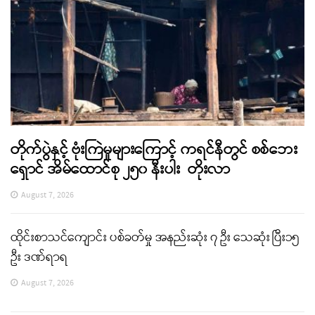
တိုက်ပွဲနှင့် ဗုံးကြဲမှုများကြောင့် ကရင်နီတွင် စစ်ဘေး
ရှောင် အိမ်ထောင်စု ၂၅၀ နီးပါး တိုးလာ
August 7, 2026
ထိုင်းစာသင်ကျောင်း ပစ်ခတ်မှု အနည်းဆုံး ၇ ဦး သေဆုံး ပြီး၁၅
ဦး ဒဏ်ရာရ
August 7, 2026