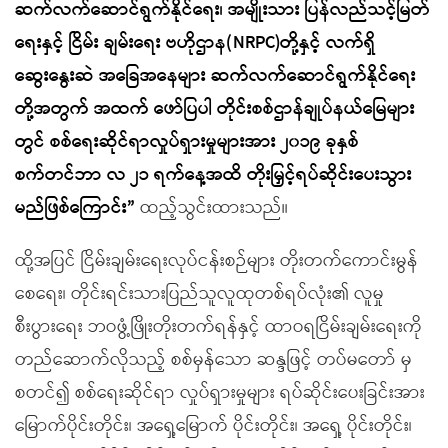
ဆက်လက်ဆောင်ရွက်နိုင်ရေး၊ အမျိုးသား ပြန်လည်သင့်မြတ်
ရေးနှင့် ငြိမ်း ချမ်းရေး ဗဟိုဌာန(NRPC)တို့နှင့် လက်ရှိ
ဆွေးနွေးဆဲ အခြေအနေများ ဆက်လက်ဆောင်ရွက်နိုင်ရေး
တို့အတွက် အထက် ဖော်ပြပါ တိုင်းစစ်ဌာန်ချုပ်နယ်မြေများ
တွင် စစ်ရေးဆိုင်ရာလှုပ်ရှားမှုများအား ၂၀၁၉ ခုနှစ်
စက်တင်ဘာ လ ၂၁ ရက်နေ့အထိ တိုးမြှင့်ရပ်ဆိုင်းပေးသွား
မည်ဖြစ်ကြောင်း”
ထည့်သွင်းထားသည်။
ထို့အပြင် ငြိမ်းချမ်းရေးလုပ်ငန်းစဉ်များ တိုးတက်ကောင်းမွန်
စေရေး၊ တိုင်းရင်းသားပြည်သူလူထုတစ်ရပ်လုံး၏ လူမှု
စီးပွားရေး ဘဝဖွံ့ဖြိုးတိုးတက်ရန်နှင့် ထာဝရငြိမ်းချမ်းရေးကို
တည်ဆောက်လိုသည့် စစ်မှန်သော ဆန္ဒဖြင့် တပ်မတော် မှ
စတင်၍ စစ်ရေးဆိုင်ရာ လှုပ်ရှားမှုများ ရပ်ဆိုင်းပေးခြင်းအား
မြောက်ပိုင်းတိုင်း၊ အရှေ့မြောက် ပိုင်းတိုင်း၊ အရှေ့ ပိုင်းတိုင်း၊