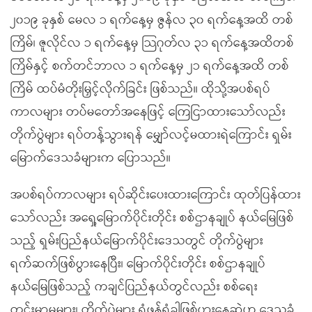
၂၀၁၉ ခုနှစ် မေလ ၁ ရက်နေ့မှ ဇွန်လ ၃၀ ရက်နေ့အထိ တစ်
ကြိမ်၊ ဇူလိုင်လ ၁ ရက်နေ့မှ သြဂုတ်လ ၃၁ ရက်နေ့အထိတစ်
ကြိမ်နှင့် စက်တင်ဘာလ ၁ ရက်နေ့မှ ၂၁ ရက်နေ့အထိ တစ်
ကြိမ် ထပ်မံတိုးမြှင့်လိုက်ခြင်း ဖြစ်သည်။ ထိုသို့အပစ်ရပ်
ကာလများ တပ်မတော်အနေဖြင့် ကြေငြာထားသော်လည်း
တိုက်ပွဲများ ရပ်တန့်သွားရန် မျှော်လင့်မထားရဲကြောင်း ရှမ်း
မြောက်ဒေသခံများက ပြောသည်။
အပစ်ရပ်ကာလများ ရပ်ဆိုင်းပေးထားကြောင်း ထုတ်ပြန်ထား
သော်လည်း အရှေ့မြောက်ပိုင်းတိုင်း စစ်ဌာနချုပ် နယ်မြေဖြစ်
သည့် ရှမ်းပြည်နယ်မြောက်ပိုင်းဒေသတွင် တိုက်ပွဲများ
ရက်ဆက်ဖြစ်ပွားနေပြီး၊ မြောက်ပိုင်းတိုင်း စစ်ဌာနချုပ်
နယ်မြေဖြစ်သည့် ကချင်ပြည်နယ်တွင်လည်း စစ်ရေး
တင်းမာမှုများ၊ တိုက်ပွဲများ ရံဖန်ရံခါဖြစ်ပွားနေဆဲဟု ဒေသခံ