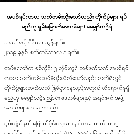
အပစ်ရပ်ကာလ သက်တမ်းတိုးသော်လည်း တိုက်ပွဲများ ရပ်
မည်ဟု ရှမ်းမြောက်ဒေသခံများ မမျှော်လင့်ရဲ
သတင်းနှင့် မီဒီယာ ကွန်ရက်။
၂၀၁၉ ခုနှစ်၊ စက်တင်ဘာလ ၁ ရက်။
တပ်မတော်က စစ်တိုင်း ၅ တိုင်းတွင် တစ်ဖက်သတ် အပစ်ရပ်
ကာလ သက်တမ်းထပ်မံတိုးလိုက်သော်လည်း လက်ရှိတွင်
တိုက်ပွဲများဆက်လက် ဖြစ်ပွားနေသည့်အတွက် ထိရောက်မှုရှိ
မည်ဟု မမျှော်လင့်ကြောင်း ဒေသခံများနှင့် အရပ်ဖက် အဖွဲ့
အစည်းများက ပြောသည်။
ရှမ်းပြည်နယ် မြောက်ပိုင်း လူသားချင်းစာထောက်ထားမှု
ပူးပေါင်းဆောင်ရွက်ရေးအဖွဲ့ (HST-NSS) ပြောရေးဆို ခွင့်ရှိ