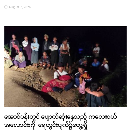
August 7, 2026
အောင်ပန်းတွင် ပျောက်ဆုံးနေသည့် ကလေးငယ်
အလောင်းကို ရေတွင်းပျက်၌တွေ့ရှိ