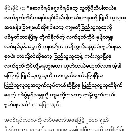
မိုင်းမိုင် က
“ဆောင်ရန်ရှောင်ရန်တွေ သူတို့ပိုသိပါတယ်။
လက်နက်ကိုင်အချင်းချင်းပိုသိပါတယ်။ ကျမတို့ ပြည် သူလူထု
အနေနဲ့ပြောရမယ်ဆိုရင်တော့ ကျမတို့ပြည်သူလူထုကို
ပစ်မှတ်ထားပြီးမှ တိုက်ခိုက်တဲ့ လက်နက်ကိုင် မှန်သမျှ၊
လုပ်ရပ်မှန်သမျှကို ကျမတို့က ကန့်ကွက်နေမှာပဲ၊ ရှုတ်ချနေ
မှာပဲ။ ဘာလို့လဲဆိုတော့ ပြည်သူလူထုနဲ့ ကင်းကွာပြီးမှ
လက်နက်ကိုင်လို့မရဘူးလေ။ ဟုတ်တယ်မဟုတ်လား၊ အဲ့ဒါ
ကြောင့် ပြည်သူလူထုကို ကာကွယ်တယ်ပြောပြီးမှ
ပြည်သူလူထုအတွက်လုပ်တယ်ဆိုပြီးမှ ပြည်သူလူထုထိခိုက်
နေတဲ့ စစ်ပွဲမှန်သမျှကို ကျမတို့ကတော့ ကန့်ကွက်တယ်၊
ရှုတ်ချတယ်”
ဟု ပြောသည်။
အပစ်ရပ်ကာလကို တပ်မတော်အနေဖြင့် ၂၀၁၈ ခုနှစ်
ဒီဇင်ဘာလ ၂၁ ရက်နေ့မှ ၂၀၁၉ ခုနှစ် ဧပြီလအထိ တစ်ကြိမ်၊