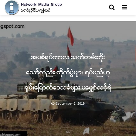
Men
အပစ်ရပ်ကာလ သက်တမ်းတိုး
သော်လည်း တိုက်ပွဲများ ရပ်မည်ဟု
ရှမ်းမြောက်ဒေသခံများ မမျှော်လင့်ရဲ
September 1, 2019