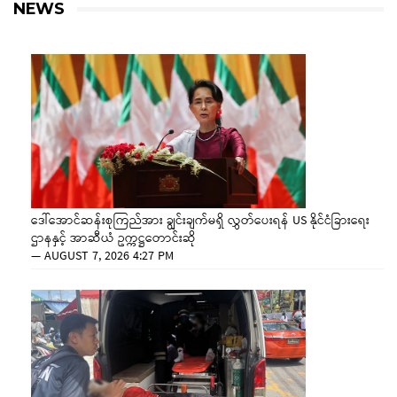
NEWS
ဒေါ်အောင်ဆန်းစုကြည်အား ချွင်းချက်မရှိ လွှတ်ပေးရန် US နိုင်ငံခြားရေး
ဌာနနှင့် အာဆီယံ ဥက္ကဋ္ဌတောင်းဆို
—
AUGUST 7, 2026 4:27 PM