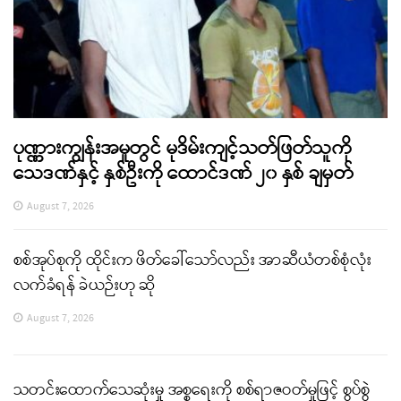
ပုဏ္ဏားကျွန်းအမှုတွင် မုဒိမ်းကျင့်သတ်ဖြတ်သူကို
သေဒဏ်နှင့် နှစ်ဦးကို ထောင်ဒဏ် ၂၀ နှစ် ချမှတ်
August 7, 2026
စစ်အုပ်စုကို ထိုင်းက ဖိတ်ခေါ်သော်လည်း အာဆီယံတစ်စုံလုံး
လက်ခံရန် ခဲယဉ်းဟု ဆို
August 7, 2026
သတင်းထောက်သေဆုံးမှု အစ္စရေးကို စစ်ရာဇဝတ်မှုဖြင့် စွပ်စွဲ