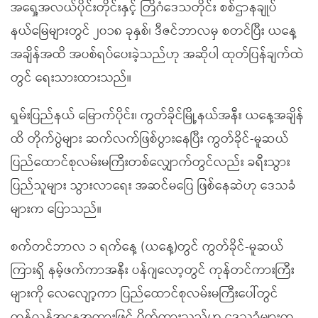
အရှေ့အလယ်ပိုင်းတိုင်းနှင့် တြိဂံဒေသတိုင်း စစ်ဌာနချုပ်
နယ်မြေများတွင် ၂၀၁၈ ခုနှစ်၊ ဒီဇင်ဘာလမှ စတင်ပြီး ယနေ့
အချိန်အထိ အပစ်ရပ်ပေးခဲ့သည်ဟု အဆိုပါ ထုတ်ပြန်ချက်ထဲ
တွင် ရေးသားထားသည်။
ရှမ်းပြည်နယ် မြောက်ပိုင်း၊ ကွတ်ခိုင်မြို့နယ်အနီး ယနေ့အချိန်
ထိ တိုက်ပွဲများ ဆက်လက်ဖြစ်ပွားနေပြီး ကွတ်ခိုင်-မူဆယ်
ပြည်ထောင်စုလမ်းမကြီးတစ်လျှောက်တွင်လည်း ခရီးသွား
ပြည်သူများ သွားလာရေး အဆင်မပြေ ဖြစ်နေဆဲဟု ဒေသခံ
များက ပြောသည်။
စက်တင်ဘာလ ၁ ရက်နေ့ (ယနေ့)တွင် ကွတ်ခိုင်-မူဆယ်
ကြားရှိ နမ့်ဖက်ကာအနီး ပန်ဂျလော့တွင် ကုန်တင်ကားကြီး
များကို လေလျော့ကာ ပြည်ထောင်စုလမ်းမကြီးပေါ်တွင်
ကန့်လန့်အနေအထားဖြင့် ပိတ်ထားသည်ဟု ဒေသခံများက