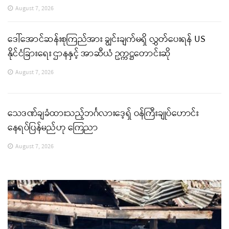
August 7, 2026
ဒေါ်အောင်ဆန်းစုကြည်အား ချွင်းချက်မရှိ လွှတ်ပေးရန် US
နိုင်ငံခြားရေး ဌာနနှင့် အာဆီယံ ဥက္ကဋ္ဌတောင်းဆို
August 7, 2026
သေဒဏ်ချခံထားသည့်ဘင်္ဂလားဒေ့ရှ် ဝန်ကြီးချုပ်ဟောင်း
နေရပ်ပြန်မည်ဟု ကြေညာ
August 7, 2026