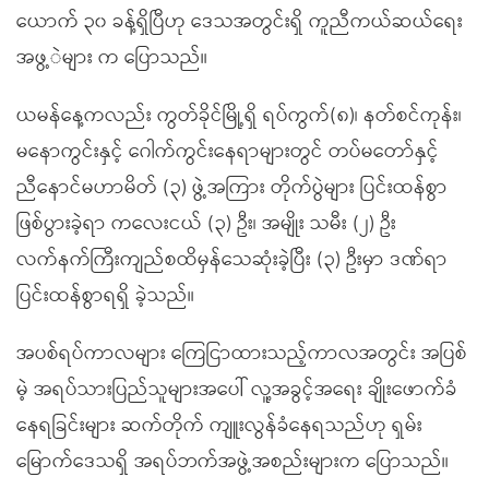
ယောက် ၃၀ ခန့်ရှိပြီဟု ဒေသအတွင်းရှိ ကူညီကယ်ဆယ်ရေး
အဖွ့ဲများ က ပြောသည်။
ယမန်နေ့ကလည်း ကွတ်ခိုင်မြို့ရှိ ရပ်ကွက်(၈)၊ နတ်စင်ကုန်း၊
မနောကွင်းနှင့် ဂေါက်ကွင်းနေရာများတွင် တပ်မတော်နှင့်
ညီနောင်မဟာမိတ် (၃) ဖွဲ့အကြား တိုက်ပွဲများ ပြင်းထန်စွာ
ဖြစ်ပွားခဲ့ရာ ကလေးငယ် (၃) ဦး၊ အမျိုး သမီး (၂) ဦး
လက်နက်ကြီးကျည်စထိမှန်သေဆုံးခဲ့ပြီး (၃) ဦးမှာ ဒဏ်ရာ
ပြင်းထန်စွာရရှိ ခဲ့သည်။
အပစ်ရပ်ကာလများ ကြေငြာထားသည့်ကာလအတွင်း အပြစ်
မဲ့ အရပ်သားပြည်သူများအပေါ် လူ့အခွင့်အရေး ချိုးဖောက်ခံ
နေရခြင်းများ ဆက်တိုက် ကျူးလွန်ခံနေရသည်ဟု ရှမ်း
မြောက်ဒေသရှိ အရပ်ဘက်အဖွဲ့အစည်းများက ပြောသည်။