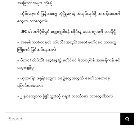
အမြောက်အများ တိုးချဲ့
– ထိုင်းရောက် မြန်မာတွေ လုံခြုံရေးနဲ့ အလုပ်လုပ်ဖို့ အကန့်အသတ်
တွေက ဘာတွေလဲ။
– UFC ခါးပတ်ပိုင်ရှင် ဂျော့ရှူဝါဗန် ထိုင်းနဲ့ မလေးရှားကို လာဖို့ရှိ
– အမေရိကား-တရုတ် ထိပ်သီး အစည်းအဝေး မတိုင်ခင် ဘာတွေ
ကြိုတင် ပြင်ဆင်နေသလဲ
– ပီကင်း ထိပ်သီး ဆွေးနွေးပွဲ မတိုင်ခင် ဖိလစ်ပိုင်နဲ့ အမေရိကန် စစ်
လေ့ကျင့်မှု
– ယူကရိန်း ဒရုန်းတွေက စစ်ပွဲတွေအတွက် ခေတ်သစ်တစ်ခု
ပြောင်းစေမလား
– ၂ နှစ်ကျော်က မြုပ်သွားတဲ့ ရုရှား သင်္ဘောမှာ ဘာတွေပါသလဲ