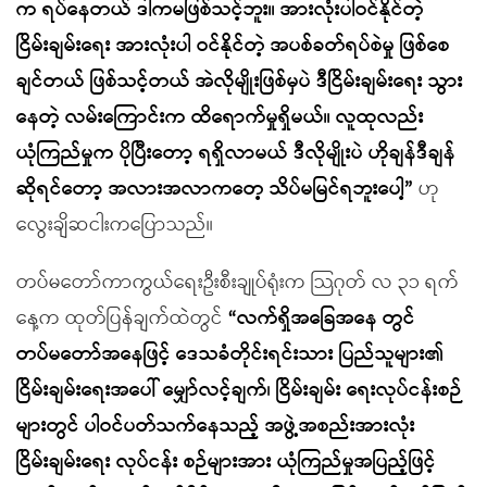
က ရပ်နေတယ် ဒါကမဖြစ်သင့်ဘူး။ အားလုံးပါဝင်နိုင်တဲ့
ငြိမ်းချမ်းရေး အားလုံးပါ ဝင်နိုင်တဲ့ အပစ်ခတ်ရပ်စဲမှု ဖြစ်စေ
ချင်တယ် ဖြစ်သင့်တယ် အဲလိုမျိုးဖြစ်မှပဲ ဒီငြိမ်းချမ်းရေး သွား
နေတဲ့ လမ်းကြောင်းက ထိရောက်မှုရှိမယ်။ လူထုလည်း
ယုံကြည်မှုက ပိုပြီးတော့ ရရှိလာမယ် ဒီလိုမျိုးပဲ ဟိုချန်ဒီချန်
ဆိုရင်တော့ အလားအလာကတေ့ သိပ်မမြင်ရဘူးပေါ့”
ဟု
လွေးချိဆငါးကပြောသည်။
တပ်မတော်ကာကွယ်ရေးဦးစီးချုပ်ရုံးက သြဂုတ် လ ၃၁ ရက်
နေ့က ထုတ်ပြန်ချက်ထဲတွင်
“လက်ရှိအခြေအနေ တွင်
တပ်မတော်အနေဖြင့် ဒေသခံတိုင်းရင်းသား ပြည်သူများ၏
ငြိမ်းချမ်းရေးအပေါ် မျှော်လင့်ချက်၊ ငြိမ်းချမ်း ရေးလုပ်ငန်းစဉ်
များတွင် ပါဝင်ပတ်သက်နေသည့် အဖွဲ့အစည်းအားလုံး
ငြိမ်းချမ်းရေး လုပ်ငန်း စဉ်များအား ယုံကြည်မှုအပြည့်ဖြင့်