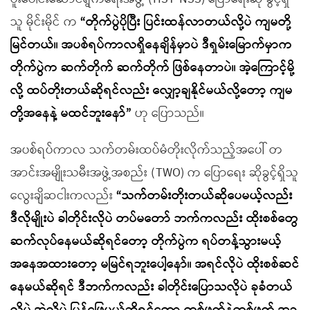
သူ မိုင်းမိုင် က
“တိုက်ပွဲပိုပြီး ပြင်းထန်လာတယ်လို့ပဲ ကျမတို့
မြင်တယ်။ အပစ်ရပ်ကာလရှိနေချိန်မှာပဲ ဒီရှမ်းမြောက်မှာက
တိုက်ပွဲက ဆက်တိုက် ဆက်တိုက် ဖြစ်နေတာပဲ။ အဲ့ကြောင့်မို့
လို့ ထပ်တိုးတယ်ဆိုရင်လည်း လျှော့ချနိုင်မယ်လို့တော့ ကျမ
တို့အနေနဲ့ မထင်ဘူးနော်”
ဟု ပြောသည်။
အပစ်ရပ်ကာလ သက်တမ်းထပ်မံတိုးလိုက်သည့်အပေါ် တ
အာင်းအမျိုးသမီးအဖွဲ့အစည်း (TWO) က ပြောရေး ဆိုခွင့်ရှိသူ
လွေးချိဆငါးကလည်း
“သက်တမ်းတိုးတယ်ဆိုပေမယ့်လည်း
ဒီလိုမျိုးပဲ ခါတိုင်းလိုပဲ တပ်မတော် ဘက်ကလည်း ထိုးစစ်တွေ
ဆက်လုပ်နေမယ်ဆိုရင်တော့ တိုက်ပွဲက ရပ်တန့်သွားမယ့်
အနေအထားတော့ မမြင်ရဘူးပေါ့နော်။ အရင်လိုပဲ ထိုးစစ်ဆင်
နေမယ်ဆိုရင် ဒီဘက်ကလည်း ခါတိုင်းပြောသလိုပဲ ခုခံတယ်