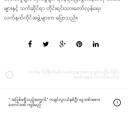
များနှင့် သက်ဆိုင်ရာ တိုင်းရင်းသားတော်လှန်ရေး
လက်နက်ကိုင်အဖွဲ့များက ပြောသည်။
လက်နက်ကြီးထိမှန်သေဆုံးသူများအား ဂူသွင်းသဂြိုလ်ခြင်း
အခမ်းအနား (သတင်းဓာတ်ပုံ)
“ အပြစ်မရှိသည့်အတွက်” ကချင်လူငယ်နှစ်ဦး ငွေဒဏ်အစား
ထောင်ဒဏ် ကျခံမည်