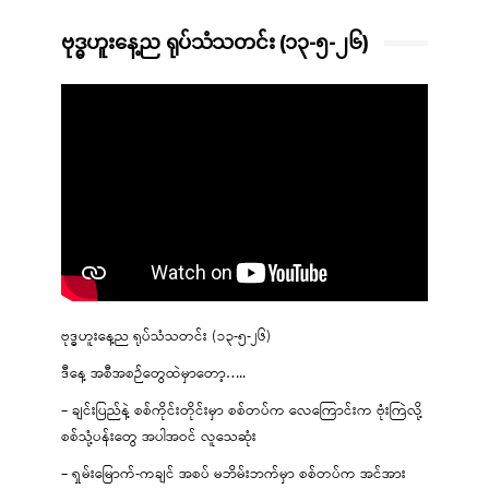
ဗုဒ္ဓဟူးနေ့ည ရုပ်သံသတင်း (၁၃-၅-၂၆)
ဗုဒ္ဓဟူးနေ့ည ရုပ်သံသတင်း (၁၃-၅-၂၆)
ဒီနေ့ အစီအစဉ်တွေထဲမှာတော့…..
– ချင်းပြည်နဲ့ စစ်ကိုင်းတိုင်းမှာ စစ်တပ်က လေကြောင်းက ဗုံးကြဲလို့
စစ်သုံ့ပန်းတွေ အပါအဝင် လူသေဆုံး
– ရှမ်းမြောက်-ကချင် အစပ် မဘိမ်းဘက်မှာ စစ်တပ်က အင်အား