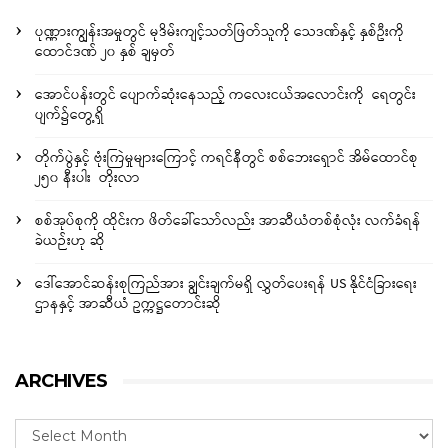
ပုဏ္ဏားကျွန်းအမှုတွင် မုဒိမ်းကျင့်သတ်ဖြတ်သူကို သေဒဏ်နှင့် နှစ်ဦးကို
ထောင်ဒဏ် ၂၀ နှစ် ချမှတ်
အောင်ပန်းတွင် ပျောက်ဆုံးနေသည့် ကလေးငယ်အလောင်းကို ရေတွင်း
ပျက်၌တွေ့ရှိ
တိုက်ပွဲနှင့် ဗုံးကြဲမှုများကြောင့် ကရင်နီတွင် စစ်ဘေးရှောင် အိမ်ထောင်စု
၂၅၀ နီးပါး တိုးလာ
စစ်အုပ်စုကို ထိုင်းက ဖိတ်ခေါ်သော်လည်း အာဆီယံတစ်စုံလုံး လက်ခံရန်
ခဲယဉ်းဟု ဆို
ဒေါ်အောင်ဆန်းစုကြည်အား ချွင်းချက်မရှိ လွှတ်ပေးရန် US နိုင်ငံခြားရေး
ဌာနနှင့် အာဆီယံ ဥက္ကဋ္ဌတောင်းဆို
ARCHIVES