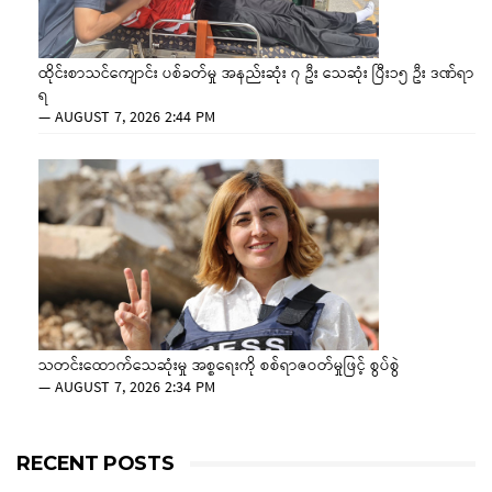
ထိုင်းစာသင်ကျောင်း ပစ်ခတ်မှု အနည်းဆုံး ၇ ဦး သေဆုံး ပြီး၁၅ ဦး ဒဏ်ရာ
ရ
—
AUGUST 7, 2026 2:44 PM
သတင်းထောက်သေဆုံးမှု အစ္စရေးကို စစ်ရာဇဝတ်မှုဖြင့် စွပ်စွဲ
—
AUGUST 7, 2026 2:34 PM
RECENT POSTS