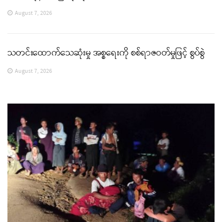
August 7, 2026
သတင်းထောက်သေဆုံးမှု အစ္စရေးကို စစ်ရာဇဝတ်မှုဖြင့် စွပ်စွဲ
August 7, 2026