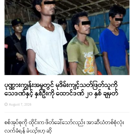
ပုဏ္ဏားကျွန်းအမှုတွင် မုဒိမ်းကျင့်သတ်ဖြတ်သူကို
သေဒဏ်နှင့် နှစ်ဦးကို ထောင်ဒဏ် ၂၀ နှစ် ချမှတ်
August 7, 2026
စစ်အုပ်စုကို ထိုင်းက ဖိတ်ခေါ်သော်လည်း အာဆီယံတစ်စုံလုံး
လက်ခံရန် ခဲယဉ်းဟု ဆို