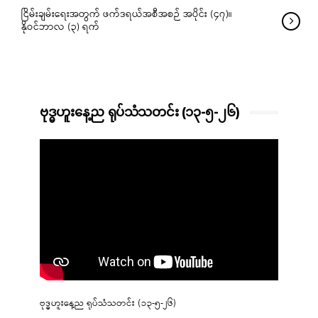
ငြိမ်းချမ်းရေးအတွက် ဖက်ဒရယ်အစီအစဉ် အပိုင်း (၄၇)။
နိုဝင်ဘာလ (၃) ရက်
ဗုဒ္ဓဟူးနေ့ည ရုပ်သံသတင်း (၁၃-၅-၂၆)
ဗုဒ္ဓဟူးနေ့ည ရုပ်သံသတင်း (၁၃-၅-၂၆)