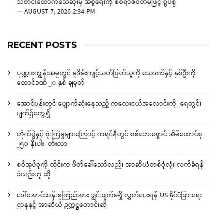
သတင်းထောက်သေဆုံးမှု အစ္စရေးကို စစ်ရာဇဝတ်မှုဖြင့် စွပ်စွဲ
—
AUGUST 7, 2026 2:34 PM
RECENT POSTS
ပုဏ္ဏားကျွန်းအမှုတွင် မုဒိမ်းကျင့်သတ်ဖြတ်သူကို သေဒဏ်နှင့် နှစ်ဦးကို
ထောင်ဒဏ် ၂၀ နှစ် ချမှတ်
အောင်ပန်းတွင် ပျောက်ဆုံးနေသည့် ကလေးငယ်အလောင်းကို ရေတွင်း
ပျက်၌တွေ့ရှိ
တိုက်ပွဲနှင့် ဗုံးကြဲမှုများကြောင့် ကရင်နီတွင် စစ်ဘေးရှောင် အိမ်ထောင်စု
၂၅၀ နီးပါး တိုးလာ
စစ်အုပ်စုကို ထိုင်းက ဖိတ်ခေါ်သော်လည်း အာဆီယံတစ်စုံလုံး လက်ခံရန်
ခဲယဉ်းဟု ဆို
ဒေါ်အောင်ဆန်းစုကြည်အား ချွင်းချက်မရှိ လွှတ်ပေးရန် US နိုင်ငံခြားရေး
ဌာနနှင့် အာဆီယံ ဥက္ကဋ္ဌတောင်းဆို