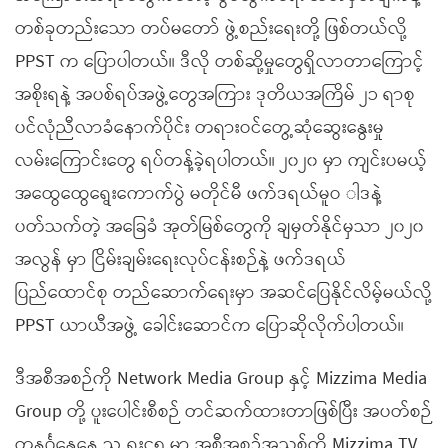
တစ်ခုတည်းသော တပ်မတော် ဖွဲ့စည်းရေးတို့ ဖြစ်တယ်လို့
PPST က ပြောပါတယ်။ ဒီလို တစ်ဆို့မှုတွေရှိလာတာကြောင့်
အစိုးရနဲ့ အပစ်ရပ်အဖွဲ့တွေအကြား ဒုတိယအကြိမ် ၂၁ ရာစု
ပင်လုံညီလာခံနောက်ပိုင်း တရားဝင်တွေ့ဆုံဆွေးနွေးမှု
လမ်းကြောင်းတွေ ရပ်တန့်ခဲ့ရပါတယ်။ ၂၀၂၀ မှာ ကျင်းပမယ့်
အထွေထွေရွေးကောက်ပွဲ မတိုင်မီ ဖက်ဒရယ်မူဝ ါဒနဲ့
ပတ်သက်တဲ့ အခြေခံ အုတ်မြစ်တွေကို ချမှတ်နိုင်မှသာ ၂၀၂၀
အလွန် မှာ ငြိမ်းချမ်းရေးလုပ်ငန်းစဉ်နဲ့ ဖက်ဒရယ်
ပြည်ထောင်စု တည်ဆောက်ရေးမှာ အဆင်ပြေနိုင်လိမ့်မယ်လို့
PPST ယာယီအဖွဲ့ ခေါင်းဆောင်က ပြောဆိုလိုက်ပါတယ်။
ဒီအစီအစဉ်ကို Network Media Group နှင့် Mizzima Media
Group တို့ ပူးပေါင်းစီစဉ် တင်ဆက်ထားတာဖြစ်ပြီး အပတ်စဉ်
တနင်္ဂနွေနေ့ ည ရး၄၅ မှာ အစီအစဉ်အသစ်ကို Mizzima TV