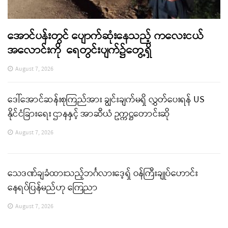
အောင်ပန်းတွင် ပျောက်ဆုံးနေသည့် ကလေးငယ်
အလောင်းကို ရေတွင်းပျက်၌တွေ့ရှိ
August 7, 2026
ဒေါ်အောင်ဆန်းစုကြည်အား ချွင်းချက်မရှိ လွှတ်ပေးရန် US
နိုင်ငံခြားရေး ဌာနနှင့် အာဆီယံ ဥက္ကဋ္ဌတောင်းဆို
August 7, 2026
သေဒဏ်ချခံထားသည့်ဘင်္ဂလားဒေ့ရှ် ဝန်ကြီးချုပ်ဟောင်း
နေရပ်ပြန်မည်ဟု ကြေညာ
August 7, 2026