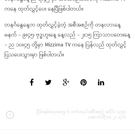
ကနေ ထုတ်လွှင့်ပေး နေပြီဖြစ်ပါတယ်။
တနင်္ဂနွေနေ့က ထုတ်လွှင့်ခဲ့တဲ့ အစီအစဉ်ကို တနလာၤနေ့
မနက် – ၉း၄၅၊ ဗုဒ္ဓဟူးနေ့ နေ့လည် – ၂း၁၅ ကြာသာပတေးနေ့
– ည ၁၀း၄၅ တို့မှာ Mizzima TV ကနေ ပြန်လည် ထုတ်လွှင့်
ပြသပေးသွားမှာ ဖြစ်ပါတယ်။
ငြိမ်းချမ်းရေးအတွက် ဖက်ဒရယ်အစီအစဉ် အပိုင်း (၄၅)။
အောက်တိုဘာ ၂၀ ရက်