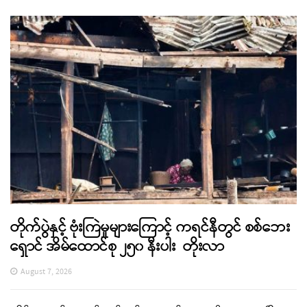
တိုက်ပွဲနှင့် ဗုံးကြဲမှုများကြောင့် ကရင်နီတွင် စစ်ဘေး
ရှောင် အိမ်ထောင်စု ၂၅၀ နီးပါး တိုးလာ
August 7, 2026