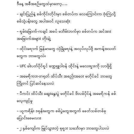
ဒီနေ့ အစီအစဉ်တွေထဲမှာတော့…..
– ချင်းပြည်နဲ့ စစ်ကိုင်းတိုင်းမှာ စစ်တပ်က လေကြောင်းက ဗုံးကြဲလို့
စစ်သုံ့ပန်းတွေ အပါအဝင် လူသေဆုံး
– ရှမ်းမြောက်-ကချင် အစပ် မဘိမ်းဘက်မှာ စစ်တပ်က အင်အား
အမြောက်အများ တိုးချဲ့
– ထိုင်းရောက် မြန်မာတွေ လုံခြုံရေးနဲ့ အလုပ်လုပ်ဖို့ အကန့်အသတ်
တွေက ဘာတွေလဲ။
– UFC ခါးပတ်ပိုင်ရှင် ဂျော့ရှူဝါဗန် ထိုင်းနဲ့ မလေးရှားကို လာဖို့ရှိ
– အမေရိကား-တရုတ် ထိပ်သီး အစည်းအဝေး မတိုင်ခင် ဘာတွေ
ကြိုတင် ပြင်ဆင်နေသလဲ
– ပီကင်း ထိပ်သီး ဆွေးနွေးပွဲ မတိုင်ခင် ဖိလစ်ပိုင်နဲ့ အမေရိကန် စစ်
လေ့ကျင့်မှု
– ယူကရိန်း ဒရုန်းတွေက စစ်ပွဲတွေအတွက် ခေတ်သစ်တစ်ခု
ပြောင်းစေမလား
– ၂ နှစ်ကျော်က မြုပ်သွားတဲ့ ရုရှား သင်္ဘောမှာ ဘာတွေပါသလဲ