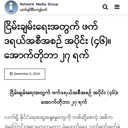
Men
ငြိမ်းချမ်းရေးအတွက် ဖက်
ဒရယ်အစီအစဉ် အပိုင်း (၄၆)။
အောက်တိုဘာ ၂၇ ရက်
December 5, 2019
ငြိမ်းချမ်းရေးအတွက် ဖက်ဒရယ်အစီအစဉ် အပိုင်း (၄၆)။
အောက်တိုဘာ ၂၇ ရက်
လက်ရှိ နိုင်ငံရေးဆွေးနွေးမှုတွေကို တစ်ဆို့စေတဲ့ အဓိက
အကြောင်းအရာတွေကတော့ ခွဲမထွက်ရေး သတ်မှတ်ချက်နဲ့