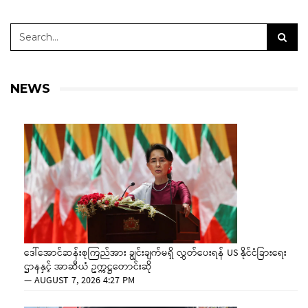
NEWS
ဒေါ်အောင်ဆန်းစုကြည်အား ချွင်းချက်မရှိ လွှတ်ပေးရန် US နိုင်ငံခြားရေး
ဌာနနှင့် အာဆီယံ ဥက္ကဋ္ဌတောင်းဆို
—
AUGUST 7, 2026 4:27 PM