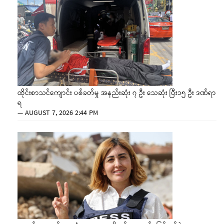
ထိုင်းစာသင်ကျောင်း ပစ်ခတ်မှု အနည်းဆုံး ၇ ဦး သေဆုံး ပြီး၁၅ ဦး ဒဏ်ရာ
ရ
—
AUGUST 7, 2026 2:44 PM