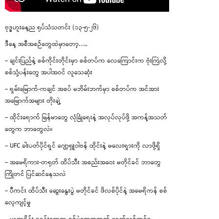
ဗုဒ္ဓဟူးနေ့ည ရုပ်သံသတင်း (၁၃-၅-၂၆)
ဒီနေ့ အစီအစဉ်တွေထဲမှာတော့…..
– ချင်းပြည်နဲ့ စစ်ကိုင်းတိုင်းမှာ စစ်တပ်က လေကြောင်းက ဗုံးကြဲလို့
စစ်သုံ့ပန်းတွေ အပါအဝင် လူသေဆုံး
– ရှမ်းမြောက်-ကချင် အစပ် မဘိမ်းဘက်မှာ စစ်တပ်က အင်အား
အမြောက်အများ တိုးချဲ့
– ထိုင်းရောက် မြန်မာတွေ လုံခြုံရေးနဲ့ အလုပ်လုပ်ဖို့ အကန့်အသတ်
တွေက ဘာတွေလဲ။
– UFC ခါးပတ်ပိုင်ရှင် ဂျော့ရှူဝါဗန် ထိုင်းနဲ့ မလေးရှားကို လာဖို့ရှိ
– အမေရိကား-တရုတ် ထိပ်သီး အစည်းအဝေး မတိုင်ခင် ဘာတွေ
ကြိုတင် ပြင်ဆင်နေသလဲ
– ပီကင်း ထိပ်သီး ဆွေးနွေးပွဲ မတိုင်ခင် ဖိလစ်ပိုင်နဲ့ အမေရိကန် စစ်
လေ့ကျင့်မှု