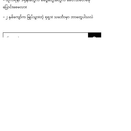
– ယူကရိန်း ဒရုန်းတွေက စစ်ပွဲတွေအတွက် ခေတ်သစ်တစ်ခု
ပြောင်းစေမလား
– ၂ နှစ်ကျော်က မြုပ်သွားတဲ့ ရုရှား သင်္ဘောမှာ ဘာတွေပါသလဲ
NEWS
အီလွန်မာ့စ်ခ်၏ SPACEX FALCON 9 ဒုံးပျံ အစိတ်အပိုင်း လ