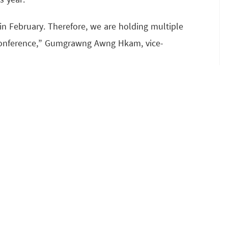
s year.
in February. Therefore, we are holding multiple
 conference,” Gumgrawng Awng Hkam, vice-
pcoming conference after holding a three-day
clude party members, will elect KSPP’s central
 the KSPP’s policies.
o discuss financial issues,” Gumgrawng Awng Hkam
l also select its candidates after the conference.