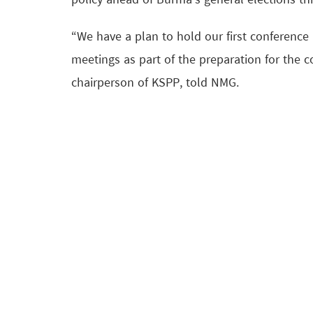
policy ahead of Burma’s general elections thi
“We have a plan to hold our first conference 
meetings as part of the preparation for the
chairperson of KSPP, told NMG.
Gumgrawng Awng Hkam told NMG about the u
workshop that began on January 13.
Participants in the conference, which will in
executive committee members and approve of
“This conference is important… We will als
told NMG.
In preparation for the 2020 election, KSPP wil