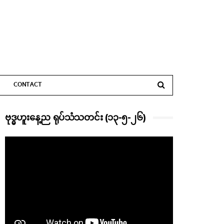
CONTACT
ဗုဒ္ဓဟူးနေ့ည ရုပ်သံသတင်း (၁၃-၅-၂၆)