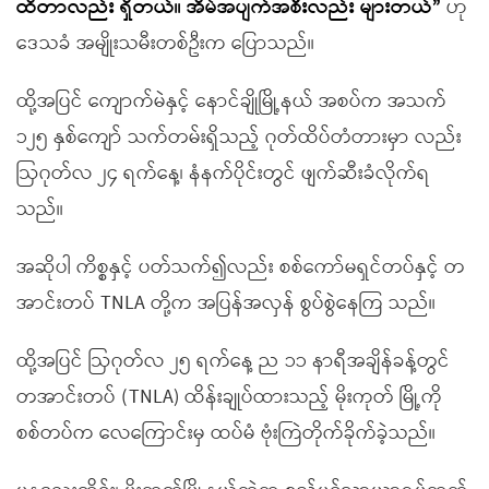
ထိတာလည်း ရှိတယ်။ အိမ်အပျက်အစီးလည်း များတယ်
”
ဟု
ဒေသခံ အမျိုးသမီးတစ်ဦးက ပြောသည်။
ထို့အပြင် ကျောက်မဲနှင့် နောင်ချိုမြို့နယ် အစပ်က အသက်
၁၂၅ နှစ်ကျော် သက်တမ်းရှိသည့် ဂုတ်ထိပ်တံတားမှာ လည်း
ဩဂုတ်လ ၂၄ ရက်နေ့၊ နံနက်ပိုင်းတွင် ဖျက်ဆီးခံလိုက်ရ
သည်။
အဆိုပါ ကိစ္စနှင့် ပတ်သက်၍လည်း စစ်ကော်မရှင်တပ်နှင့် တ
အာင်းတပ် TNLA တို့က အပြန်အလှန် စွပ်စွဲနေကြ သည်။
ထို့အပြင် ဩဂုတ်လ ၂၅ ရက်နေ့ ည ၁၁ နာရီအချိန်ခန့်တွင်
တအာင်းတပ် (TNLA) ထိန်းချုပ်ထားသည့် မိုးကုတ် မြို့ကို
စစ်တပ်က လေကြောင်းမှ ထပ်မံ ဗုံးကြဲတိုက်ခိုက်ခဲ့သည်။