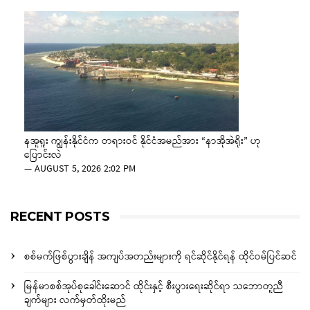
နအူရူး ကျွန်းနိုင်ငံက တရားဝင် နိုင်ငံအမည်အား “နာအိုအဲရိုး” ဟု
ပြောင်းလဲ
—
AUGUST 5, 2026 2:02 PM
RECENT POSTS
စစ်မက်ဖြစ်ပွားချိန် အကျပ်အတည်းများကို ရင်ဆိုင်နိုင်ရန် ထိုင်ဝမ်ပြင်ဆင်
မြန်မာစစ်အုပ်စုခေါင်းဆောင် ထိုင်းနှင့် စီးပွားရေးဆိုင်ရာ သဘောတူညီ
ချက်များ လက်မှတ်ထိုးမည်