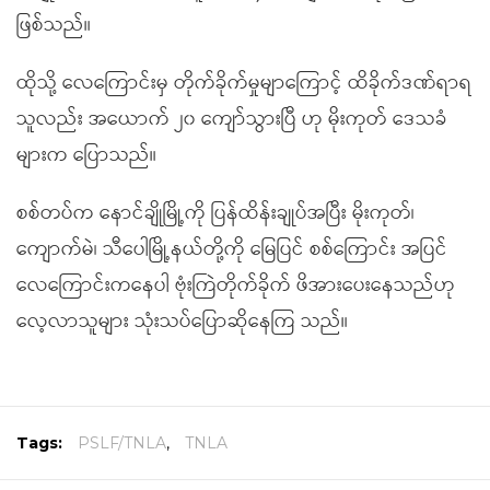
ဖြစ်သည်။
ထိုသို့ လေကြောင်းမှ တိုက်ခိုက်မှုမျာကြောင့် ထိခိုက်ဒဏ်ရာရ
သူလည်း အယောက် ၂၀ ကျော်သွားပြီ ဟု မိုးကုတ် ဒေသခံ
များက ပြောသည်။
စစ်တပ်က နောင်ချိုမြို့ကို ပြန်ထိန်းချုပ်အပြီး မိုးကုတ်၊
ကျောက်မဲ၊ သီပေါမြို့နယ်တို့ကို မြေပြင် စစ်ကြောင်း အပြင်
လေကြောင်းကနေပါ ဗုံးကြဲတိုက်ခိုက် ဖိအားပေးနေသည်ဟု
လေ့လာသူများ သုံးသပ်ပြောဆိုနေကြ သည်။
Tags:
PSLF/TNLA
,
TNLA