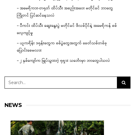
– အမေရိကား-တရုတ် ထိပ်သီး အစည်းအဝေး မတိုင်ခင် ဘာတွေ
ကြိုတင် ပြင်ဆင်နေသလဲ
– ပီကင်း ထိပ်သီး ဆွေးနွေးပွဲ မတိုင်ခင် ဖိလစ်ပိုင်နဲ့ အမေရိကန် စစ်
လေ့ကျင့်မှု
– ယူကရိန်း ဒရုန်းတွေက စစ်ပွဲတွေအတွက် ခေတ်သစ်တစ်ခု
ပြောင်းစေမလား
– ၂ နှစ်ကျော်က မြုပ်သွားတဲ့ ရုရှား သင်္ဘောမှာ ဘာတွေပါသလဲ
NEWS