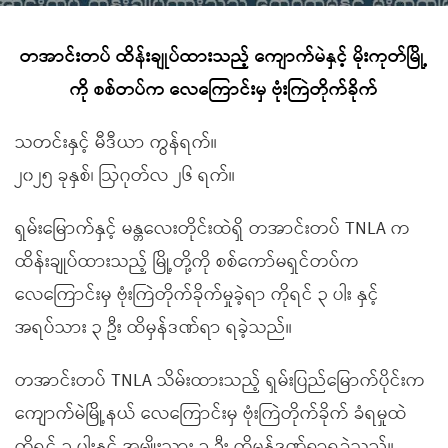
တအာင်းတပ် ထိန်းချုပ်ထားသည့် ကျောက်မဲနှင့် မိုးကုတ်မြို့
ကို စစ်တပ်က လေကြောင်းမှ ဗုံးကြဲတိုက်ခိုက်
သတင်းနှင့် မီဒီယာ ကွန်ရက်။
၂၀၂၅ ခုနှစ်၊ ဩဂုတ်လ ၂၆ ရက်။
ရှမ်းမြောက်နှင့် မန္တလေးတိုင်းထဲရှိ တအာင်းတပ် TNLA က
ထိန်းချုပ်ထားသည့် မြို့တို့ကို စစ်ကော်မရှင်တပ်က
လေကြောင်းမှ ဗုံးကြဲတိုက်ခိုက်မှုခဲ့ရာ ကိုရင် ၃ ပါး နှင့်
အရပ်သား ၃ ဦး ထိမှန်ဒဏ်ရာ ရခဲ့သည်။
တအာင်းတပ် TNLA သိမ်းထားသည့် ရှမ်းပြည်မြောက်ပိုင်းက
ကျောက်မဲမြို့နယ် လေကြောင်းမှ ဗုံးကြဲတိုက်ခိုက် ခံရမှုထဲ
ကိုရင် ၃ ပါးနှင့် အမျိုးသား ၁ ဦး ထိမှန်ဒဏ်ရာရခဲ့သည်။