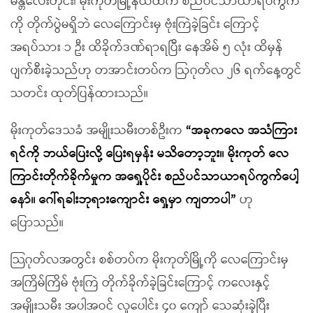
မန္တလေးတိုင်း၊ မိုးကုတ်မြို့နယ်ထဲက စည်ပင်သာယာရပ်ကွက်
ကို တိုက်ပွဲမရှိဘဲ လေကြောင်းမှ ဗုံးကြဲခဲ့ခြင်း ကြောင့်
အရပ်သား ၁ ဦး ထိခိုက်ဒဏ်ရာရပြီး နေအိမ် ၅ လုံး ထိမှန်
ပျက်စီးခဲ့သည်ဟု တအာင်းတပ်က ဩဂုတ်လ ၂၆ ရက်နေ့တွင်
သတင်း ထုတ်ပြန်ထားသည်။
မိုးကုတ်ဒေသခံ အမျိုးသမီးတစ်ဦးက
“
အခုကလေ အသံကြား
ရင်ကို ဘယ်ပြေးလို့ ပြေးရမှန်း မသိတော့ဘူး။ မိုးကုတ် လေ
ကြာင်းတိုက်ခိုက်မှုက အရှေ့ပိုင်း စည်ပင်သာယာရပ်ကွက်ပေါ့
နော်။ ဂေါ်ရခါးဘုရားကျောင်း ရှေ့မှာ ကျတာပါ
”
ဟု
ပြောသည်။
သြဂုတ်လအတွင်း စစ်တပ်က မိုးကုတ်မြို့ကို လေကြောင်းမှ
အကြိမ်ကြိမ် ဗုံးကြဲ တိုက်ခိုက်ခဲ့ခြင်းကြောင့် ကလေးနှင့်
အမျိုးသမီး အပါအဝင် လူပေါင်း ၄၀ ကျော် သေဆုံးခဲ့ပြီး