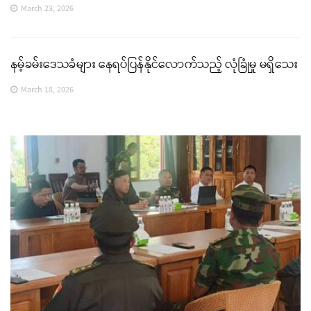
March 23, 2026
နမ့်ခမ်းဒေသခံများ နေရပ်ပြန်နိုင်လောက်သည့် လုံခြုံမှု မရှိသေး
March 18, 2026