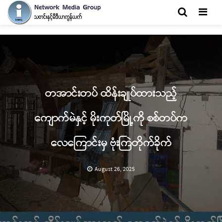
Men
တအာင်းတပ် ထိန်းချုပ်ထားသည့်
ကျောက်မဲနှင့် မိုးကုတ်မြို့ကို စစ်တပ်က
လေကြောင်းမှ ဗုံးကြဲတိုက်ခိုက်
August 26, 2025