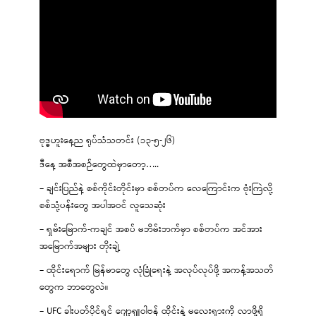
ဗုဒ္ဓဟူးနေ့ည ရုပ်သံသတင်း (၁၃-၅-၂၆)
ဒီနေ့ အစီအစဉ်တွေထဲမှာတော့…..
– ချင်းပြည်နဲ့ စစ်ကိုင်းတိုင်းမှာ စစ်တပ်က လေကြောင်းက ဗုံးကြဲလို့
စစ်သုံ့ပန်းတွေ အပါအဝင် လူသေဆုံး
– ရှမ်းမြောက်-ကချင် အစပ် မဘိမ်းဘက်မှာ စစ်တပ်က အင်အား
အမြောက်အများ တိုးချဲ့
– ထိုင်းရောက် မြန်မာတွေ လုံခြုံရေးနဲ့ အလုပ်လုပ်ဖို့ အကန့်အသတ်
တွေက ဘာတွေလဲ။
– UFC ခါးပတ်ပိုင်ရှင် ဂျော့ရှူဝါဗန် ထိုင်းနဲ့ မလေးရှားကို လာဖို့ရှိ