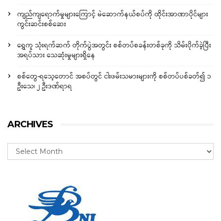
ကျည်ကျရောက်မှုများကြောင့် မဲဆောက်နယ်စပ်ကို ထိုင်းအာဏာပိုင်များ
ကွင်းဆင်းစစ်ဆေး
ရွှေကူ သုံးရက်ဆက် တိုက်ပွဲအတွင်း စစ်တပ်စခန်းတစ်ခုကို သိမ်းပိုက်ခဲ့ပြီး
အရပ်သား သေဆုံးမှုများရှိနေ
စစ်တွေ-ရသေ့တောင် အစပ်တွင် ငါးဖမ်းသမားများကို စစ်တပ်ပစ်ခတ်၍ ၁
ဦးသေ၊ ၂ ဦးဒဏ်ရာရ
ARCHIVES