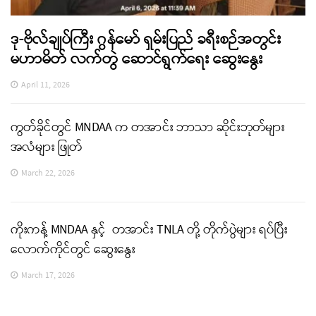
ဒု-ဗိုလ်ချုပ်ကြီး ဂွန်မော် ရှမ်းပြည် ခရီးစဉ်အတွင်း
မဟာမိတ် လက်တွဲ ဆောင်ရွက်ရေး ဆွေးနွေး
April 11, 2026
ကွတ်ခိုင်တွင် MNDAA က တအာင်း ဘာသာ ဆိုင်းဘုတ်များ
အလံများ ဖြုတ်
March 22, 2026
ကိုးကန့် MNDAA နှင့် တအာင်း TNLA တို့ တိုက်ပွဲများ ရပ်ပြီး
လောက်ကိုင်တွင် ဆွေးနွေး
March 17, 2026