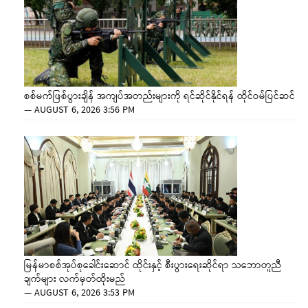
စစ်မက်ဖြစ်ပွားချိန် အကျပ်အတည်းများကို ရင်ဆိုင်နိုင်ရန် ထိုင်ဝမ်ပြင်ဆင်
—
AUGUST 6, 2026 3:56 PM
မြန်မာစစ်အုပ်စုခေါင်းဆောင် ထိုင်းနှင့် စီးပွားရေးဆိုင်ရာ သဘောတူညီ
ချက်များ လက်မှတ်ထိုးမည်
—
AUGUST 6, 2026 3:53 PM