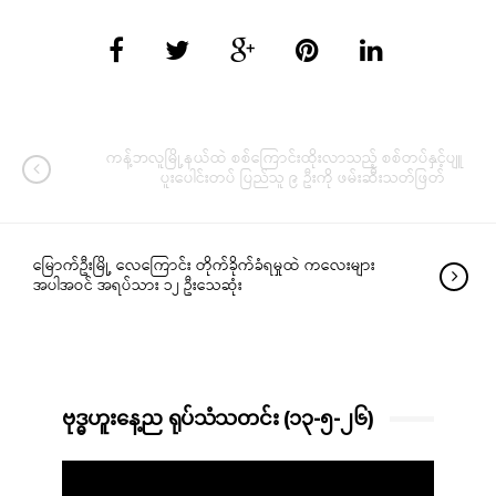
ကန့်ဘလူမြို့နယ်ထဲ စစ်ကြောင်းထိုးလာသည့် စစ်တပ်နှင့်ပျူ
ပူးပေါင်းတပ် ပြည်သူ ၉ ဦးကို ဖမ်းဆီးသတ်ဖြတ်
မြောက်ဦးမြို့ လေကြောင်း တိုက်ခိုက်ခံရမှုထဲ ကလေးများ
အပါအဝင် အရပ်သား ၁၂ ဦးသေဆုံး
ဗုဒ္ဓဟူးနေ့ည ရုပ်သံသတင်း (၁၃-၅-၂၆)