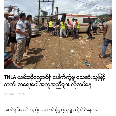
TNLA ယမ်းသိုလှောင်ရုံ ပေါက်ကွဲမှု သေဆုံးသူမြင့်
တက်၊ အရေးပေါ်အကူအညီများ လိုအပ်နေ
June 1, 2026
အပစ်ရပ်သော်လည်း တအာင်းပြည်သူများ စိုးရိမ်နေရဆဲ