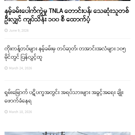
နမ့်ခမ်းပေါက်ကွဲမှု TNLA တောင်းပန်၊ သေဆုံးသူတစ်
ဦးလျှင် ကျပ်သိန်း ၁၀၀ စီ ထောက်ပံ့
June 9, 2026
ကိုးကန့်တပ်များ နမ့်ခမ်းမှ တပ်ဆုတ်၊ တအာင်းအလံများ ၁၀၅
မိုင်တွင် ပြန်လွှင့်ထူ
March 24, 2026
ရှမ်းမြောက် ပဋိပက္ခအတွင်း အရပ်သားများ အခွင့်အရေး ချိုး
ဖောက်ခံနေရ
March 18, 2026