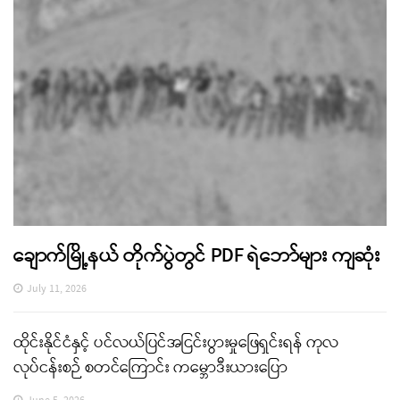
ချောက်မြို့နယ် တိုက်ပွဲတွင် PDF ရဲဘော်များ ကျဆုံး
July 11, 2026
ထိုင်းနိုင်ငံနှင့် ပင်လယ်ပြင်အငြင်းပွားမှုဖြေရှင်းရန် ကုလ
လုပ်ငန်းစဉ် စတင်ကြောင်း ကမ္ဘောဒီးယားပြော