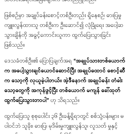
ဖြစ်စဉ်မှာ အချုပ်ခန်းစောင့်တစ်ဦးတည်း ရှိနေစဉ်၊ ဓားပြမှု
ကျူးလွန်ထားသူ တစ်ဦးက ဦးဆောင်၍ လုံခြုံရေး အပေါ့ဆ
သွားချိန်ကို အခွင့်ကောင်းယူကာ ထွက်ပြေးသွားခြင်း
ဖြစ်သည်။
ဒေသခံတစ်ဦး၏ ပြောပြချက်အရ
“
အချုပ်သားတစ်ယောက်
က အပေါ့သွားချင်ယောင်ဆောင်ပြီး အချုပ်ထောင် စောင့်ဆီ
က သော့ကို လုယူခဲ့ပါတယ်။ အဲ့ဒီနောက် အချုပ်ခန်း တံခါး
သော့တွေကို အကုန်ဖွင့်ပြီး တစ်ယောက် မကျန် ခေါ်ထုတ်
ထွက်ပြေးသွားတာပါ
”
ဟု သိရသည်။
ထွက်ပြေးသူ စုစုပေါင်း ၃၆ ဦးခန့်ရှိရာတွင် စစ်သုံ့ပန်းများ မ
ပါဝင်ဘဲ သူခိုး၊ ဓားပြ၊ မုဒိမ်းမှုကျူးလွန်သူ၊ လူသတ် မှုနှင့်