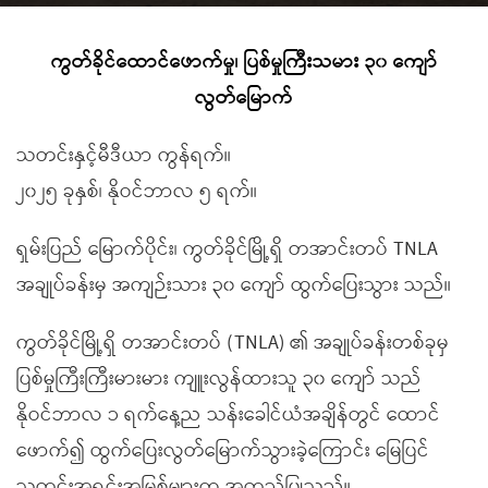
ကွတ်ခိုင်ထောင်ဖောက်မှု၊ ပြစ်မှုကြီးသမား ၃၀ ကျော်
လွတ်မြောက်
သတင်းနှင့်မီဒီယာ ကွန်ရက်။
၂၀၂၅ ခုနှစ်၊ နိုဝင်ဘာလ ၅ ရက်။
ရှမ်းပြည် မြောက်ပိုင်း၊ ကွတ်ခိုင်မြို့ရှိ တအာင်းတပ် TNLA
အချုပ်ခန်းမှ အကျဉ်းသား ၃၀ ကျော် ထွက်ပြေးသွား သည်။
ကွတ်ခိုင်မြို့ရှိ တအာင်းတပ် (TNLA) ၏ အချုပ်ခန်းတစ်ခုမှ
ပြစ်မှုကြီးကြီးမားမား ကျူးလွန်ထားသူ ၃၀ ကျော် သည်
နိုဝင်ဘာလ ၁ ရက်နေ့ည သန်းခေါင်ယံအချိန်တွင် ထောင်
ဖောက်၍ ထွက်ပြေးလွတ်မြောက်သွားခဲ့ကြောင်း မြေပြင်
သတင်းအရင်းအမြစ်များက အတည်ပြုသည်။