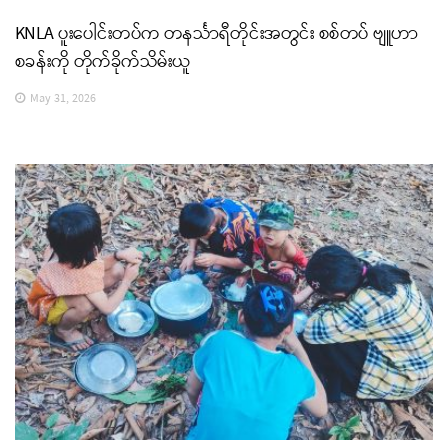
KNLA ပူးပေါင်းတပ်က တနင်္သာရီတိုင်းအတွင်း စစ်တပ် ဗျူဟာ
စခန်းကို တိုက်ခိုက်သိမ်းယူ
May 31, 2026