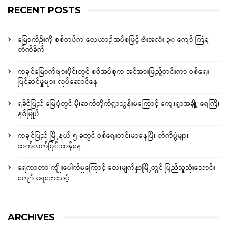
RECENT POSTS
မြောက်ဦးကို စစ်တပ်က လေယာဉ်အုပ်စုဖြင့် ဗုံးအလုံး ၃၀ ကျော် ကြဲချ
တိုက်ခိုက်
ကချင်မြောက်ဖျားပိုင်းတွင် စစ်အုပ်စုက အင်အားဖြည့်တင်းကာ စစ်ရေး
ပြင်ဆင်မှုများ လုပ်ဆောင်နေ
ရခိုင်ပြည် မြေပုံတွင် မိုးဆက်တိုက်ရွာသွန်းမှုကြောင့် ကျေးရွာအချို့ ရေကြီး
နစ်မြုပ်
ကချင်ပြည် မြို့နယ် ၅ ခုတွင် စစ်ရေးတင်းမာနေပြီး တိုက်ပွဲများ
ဆက်လက်ပြင်းထန်နေ
ရေကာတာ ကျိုးပေါက်မှုကြောင့် လေးမျက်နှာမြို့တွင် ပြည်သူသုံးသောင်း
ကျော် ရေဘေးသင့်
ARCHIVES