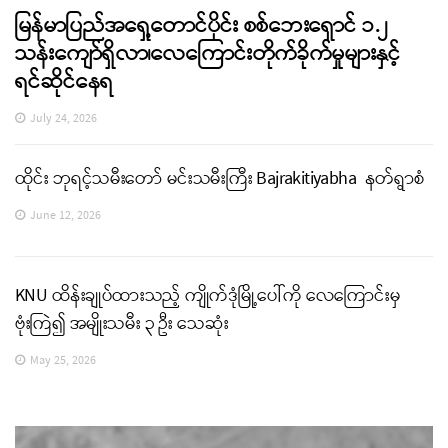
မြန်မာပြည်အရှေ့တောင်ပိုင်း စစ်ဘေးရှောင် ၁.၂
သန်းကျော်ရှိလာ၊လေကြောင်းတိုက်ခိုက်မှုများနှင့်
ရင်ဆိုင်နေရ
July 24, 2026
ထိုင်း ဘုရင့်သမီးတော် မင်းသမီးကြီး Bajrakitiyabha နတ်ရွာစံ
June 12, 2026
KNU ထိန်းချုပ်ထားသည့် ကျိုက်ဒုံမြို့ပေါ်ကို လေကြောင်းမှ
ဗုံးကြဲ၍ အမျိုးသမီး ၃ ဦး သေဆုံး
May 25, 2026