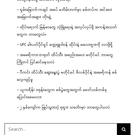
– ရှမ်းမြောက်-ကချင် အစပ် မဘိမ်းဘက်မှာ စစ်တပ်က အင်အား
အမြောက်အများ တိုးချဲ့
– ထိုင်းရောက် မြန်မာတွေ လုံခြုံရေးနဲ့ အလုပ်လုပ်ဖို့ အကန့်အသတ်
တွေက ဘာတွေလဲ။
– UFC ခါးပတ်ပိုင်ရှင် ဂျော့ရှူဝါဗန် ထိုင်းနဲ့ မလေးရှားကို လာဖို့ရှိ
– အမေရိကား-တရုတ် ထိပ်သီး အစည်းအဝေး မတိုင်ခင် ဘာတွေ
ကြိုတင် ပြင်ဆင်နေသလဲ
– ပီကင်း ထိပ်သီး ဆွေးနွေးပွဲ မတိုင်ခင် ဖိလစ်ပိုင်နဲ့ အမေရိကန် စစ်
လေ့ကျင့်မှု
– ယူကရိန်း ဒရုန်းတွေက စစ်ပွဲတွေအတွက် ခေတ်သစ်တစ်ခု
ပြောင်းစေမလား
– ၂ နှစ်ကျော်က မြုပ်သွားတဲ့ ရုရှား သင်္ဘောမှာ ဘာတွေပါသလဲ