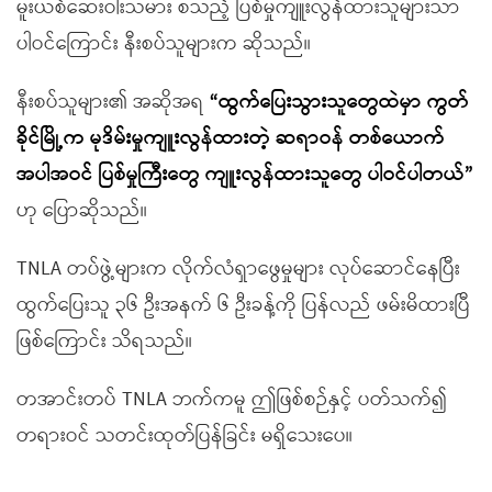
မူးယစ်ဆေးဝါးသမား စသည့် ပြစ်မှုကျူးလွန်ထားသူများသာ
ပါဝင်ကြောင်း နီးစပ်သူများက ဆိုသည်။
နီးစပ်သူများ၏ အဆိုအရ
“
ထွက်ပြေးသွားသူတွေထဲမှာ ကွတ်
ခိုင်မြို့က မုဒိမ်းမှုကျူးလွန်ထားတဲ့ ဆရာဝန် တစ်ယောက်
အပါအဝင် ပြစ်မှုကြီးတွေ ကျူးလွန်ထားသူတွေ ပါဝင်ပါတယ်
”
ဟု ပြောဆိုသည်။
TNLA တပ်ဖွဲ့များက လိုက်လံရှာဖွေမှုများ လုပ်ဆောင်နေပြီး
ထွက်ပြေးသူ ၃၆ ဦးအနက် ၆ ဦးခန့်ကို ပြန်လည် ဖမ်းမိထားပြီ
ဖြစ်ကြောင်း သိရသည်။
တအာင်းတပ် TNLA ဘက်ကမူ ဤဖြစ်စဉ်နှင့် ပတ်သက်၍
တရားဝင် သတင်းထုတ်ပြန်ခြင်း မရှိသေးပေ။