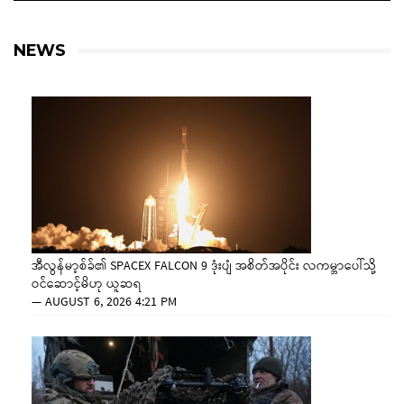
NEWS
အီလွန်မာ့စ်ခ်၏ SPACEX FALCON 9 ဒုံးပျံ အစိတ်အပိုင်း လကမ္ဘာပေါ်သို့
ဝင်ဆောင့်မိဟု ယူဆရ
—
AUGUST 6, 2026 4:21 PM