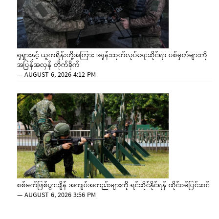
ရုရှားနှင့် ယူကရိန်းတို့အကြား ဒရုန်းထုတ်လုပ်ရေးဆိုင်ရာ ပစ်မှတ်များကို
အပြန်အလှန် တိုက်ခိုက်
—
AUGUST 6, 2026 4:12 PM
စစ်မက်ဖြစ်ပွားချိန် အကျပ်အတည်းများကို ရင်ဆိုင်နိုင်ရန် ထိုင်ဝမ်ပြင်ဆင်
—
AUGUST 6, 2026 3:56 PM