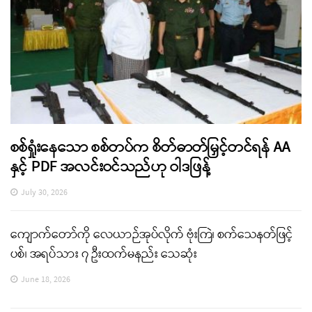
စစ်ရှုံးနေသော စစ်တပ်က စိတ်ဓာတ်မြှင့်တင်ရန် AA
နှင့် PDF အလင်းဝင်သည်ဟု ဝါဒဖြန့်
July 30, 2026
ကျောက်တော်ကို လေယာဉ်အုပ်လိုက် ဗုံးကြဲ၊ စက်သေနတ်ဖြင့်
ပစ်၊ အရပ်သား ၇ ဦးထက်မနည်း သေဆုံး
June 18, 2026