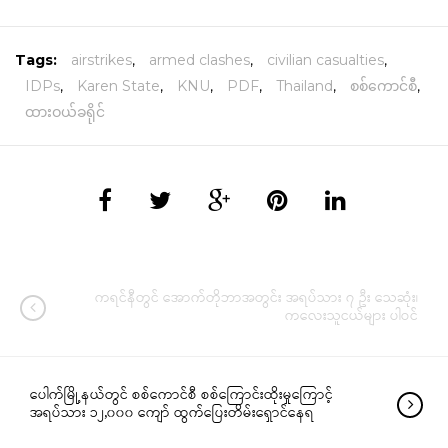
Tags:
airstrikes
,
armed clashes
,
civilian casualties
,
IDPs
,
Karen State
,
KNU
,
PDF
,
Thailand
,
စစ်ကောင်စီ
,
ထားဝယ်ခရိုင်
ကရင်နီတွင် အောက်တိုဘာအတွင်း အရပ်သား ၇ ဦး သေဆုံး၊
ကလေးသူငယ်များ ပါဝင်
ပေါက်မြို့နယ်တွင် စစ်ကောင်စီ စစ်ကြောင်းထိုးမှုကြောင့်
အရပ်သား ၁၂,၀၀၀ ကျော် ထွက်ပြေးတိမ်းရှောင်နေရ