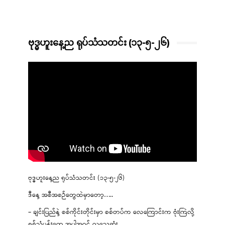
ဗုဒ္ဓဟူးနေ့ည ရုပ်သံသတင်း (၁၃-၅-၂၆)
ဗုဒ္ဓဟူးနေ့ည ရုပ်သံသတင်း (၁၃-၅-၂၆)
ဒီနေ့ အစီအစဉ်တွေထဲမှာတော့…..
– ချင်းပြည်နဲ့ စစ်ကိုင်းတိုင်းမှာ စစ်တပ်က လေကြောင်းက ဗုံးကြဲလို့
စစ်သုံ့ပန်းတွေ အပါအဝင် လူသေဆုံး