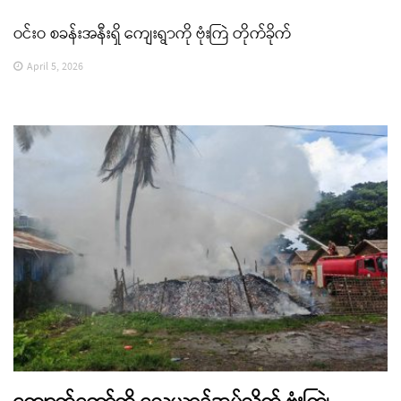
ဝင်းဝ စခန်းအနီးရှိ ကျေးရွာကို ဗုံးကြဲ တိုက်ခိုက်
April 5, 2026