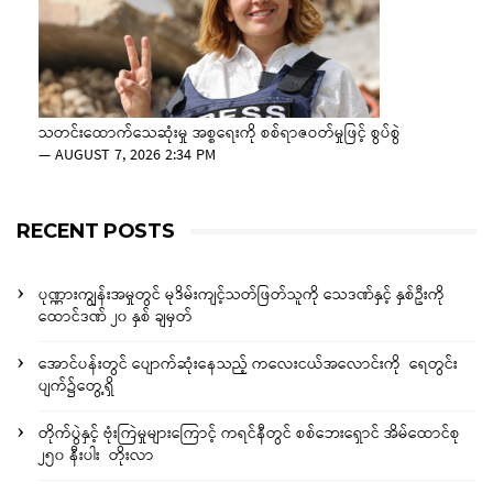
သတင်းထောက်သေဆုံးမှု အစ္စရေးကို စစ်ရာဇဝတ်မှုဖြင့် စွပ်စွဲ
—
AUGUST 7, 2026 2:34 PM
RECENT POSTS
ပုဏ္ဏားကျွန်းအမှုတွင် မုဒိမ်းကျင့်သတ်ဖြတ်သူကို သေဒဏ်နှင့် နှစ်ဦးကို
ထောင်ဒဏ် ၂၀ နှစ် ချမှတ်
အောင်ပန်းတွင် ပျောက်ဆုံးနေသည့် ကလေးငယ်အလောင်းကို ရေတွင်း
ပျက်၌တွေ့ရှိ
တိုက်ပွဲနှင့် ဗုံးကြဲမှုများကြောင့် ကရင်နီတွင် စစ်ဘေးရှောင် အိမ်ထောင်စု
၂၅၀ နီးပါး တိုးလာ