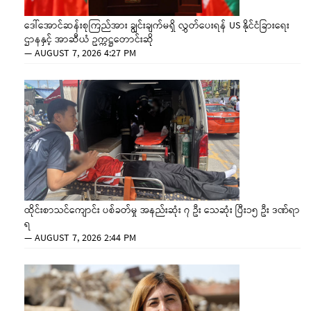
ဒေါ်အောင်ဆန်းစုကြည်အား ချွင်းချက်မရှိ လွှတ်ပေးရန် US နိုင်ငံခြားရေး
ဌာနနှင့် အာဆီယံ ဥက္ကဋ္ဌတောင်းဆို
—
AUGUST 7, 2026 4:27 PM
ထိုင်းစာသင်ကျောင်း ပစ်ခတ်မှု အနည်းဆုံး ၇ ဦး သေဆုံး ပြီး၁၅ ဦး ဒဏ်ရာ
ရ
—
AUGUST 7, 2026 2:44 PM