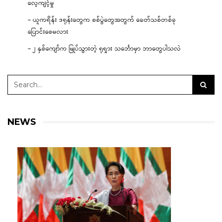
လေ့ကျင့်မှု
– ယူကရိန်း ဒရုန်းတွေက စစ်ပွဲတွေအတွက် ခေတ်သစ်တစ်ခု
ပြောင်းစေမလား
– ၂ နှစ်ကျော်က မြုပ်သွားတဲ့ ရုရှား သင်္ဘောမှာ ဘာတွေပါသလဲ
NEWS