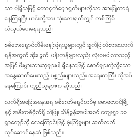
သာ ပါရှိသဖြင့် တောငှက်ပျောရွက်များကိုသာ အားပြုကာရံ
နေကြရပြီး ယင်းတို့အား သုံးလေးရက်လျှင် တစ်ကြိမ်
လဲလှယ်ပေးနေရသည်။
စစ်ဘေးရှောင်တိမ်းနေကြရသူများတွင် ချက်ပြုတ်စားသောက်
ရန်အတွက် အိုး၊ ခွက်၊ ပန်းကန်များလည်း လုံးဝမပါလာသည့်
အပြင် မီးဖွားထားသူများပါ ရှိနေသဖြင့် စောင်များကဲ့သို့သော
အနွေးဓာတ်ပေးသည့် ပစ္စည်းများလည်း အရေးတကြီး လိုအပ်
နေကြောင်း ကူညီသူများက ဆိုသည်။
လက်ရှိအခြေအနေအရ စစ်ကော်မရှင်တပ်မှ မောတောင်မြို့
နှင့် အနီးတစ်ဝိုက်ရှိ သဲဖြူ၊ သိန်ခွန်းအပါအဝင် ကျေးရွာ ၁၀
ရွာကျော်ကို လေကြောင်းဖြင့် ဗုံးကြဲမှုများ ဆက်လက်
လုပ်ဆောင်နေဆဲ ဖြစ်သည်။