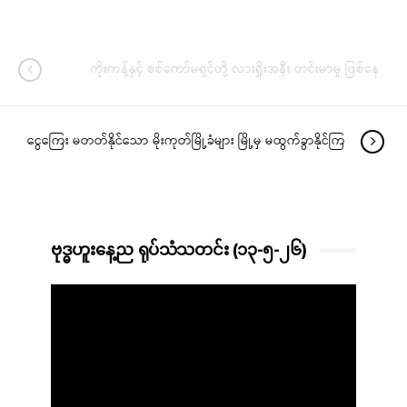
ကိုးကန့်နှင့် စစ်ကော်မရှင်တို့ လားရှိုးအနီး တင်းမာမှု ဖြစ်နေ
ငွေကြေး မတတ်နိုင်သော မိုးကုတ်မြို့ခံများ မြို့မှ မထွက်ခွာနိုင်ကြ
ဗုဒ္ဓဟူးနေ့ည ရုပ်သံသတင်း (၁၃-၅-၂၆)