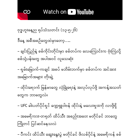
ဗုဒ္ဓဟူးနေ့ည ရုပ်သံသတင်း (၁၃-၅-၂၆)
ဒီနေ့ အစီအစဉ်တွေထဲမှာတော့…..
– ချင်းပြည်နဲ့ စစ်ကိုင်းတိုင်းမှာ စစ်တပ်က လေကြောင်းက ဗုံးကြဲလို့
စစ်သုံ့ပန်းတွေ အပါအဝင် လူသေဆုံး
– ရှမ်းမြောက်-ကချင် အစပ် မဘိမ်းဘက်မှာ စစ်တပ်က အင်အား
အမြောက်အများ တိုးချဲ့
– ထိုင်းရောက် မြန်မာတွေ လုံခြုံရေးနဲ့ အလုပ်လုပ်ဖို့ အကန့်အသတ်
တွေက ဘာတွေလဲ။
– UFC ခါးပတ်ပိုင်ရှင် ဂျော့ရှူဝါဗန် ထိုင်းနဲ့ မလေးရှားကို လာဖို့ရှိ
– အမေရိကား-တရုတ် ထိပ်သီး အစည်းအဝေး မတိုင်ခင် ဘာတွေ
ကြိုတင် ပြင်ဆင်နေသလဲ
– ပီကင်း ထိပ်သီး ဆွေးနွေးပွဲ မတိုင်ခင် ဖိလစ်ပိုင်နဲ့ အမေရိကန် စစ်