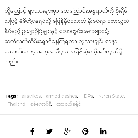
ထို့ကြောင့် ရွာသားများမှာ လေကြောင်းအန္တရာယ်ကို စိုးရိမ်
သဖြင့် မိမိတို့နေရပ်သို့ မပြန်နိုင်သေးဘဲ နီးစပ်ရာ ဘေးလွတ်
နိုင်မည့် ဥယျာဉ်ခြံများနှင့် တောတွင်းနေရာများသို့
ဆက်လက်တိမ်းရှောင်နေကြရကာ လူသားချင်း စာနာ
ထောက်ထားမှု အကူအညီများ အမြန်ဆုံး လိုအပ်လျက်ရှိ
သည်။
Tags:
airstrikes
,
armed clashes
,
IDPs
,
Karen State
,
Thailand
,
စစ်ကောင်စီ
,
ထားဝယ်ခရိုင်