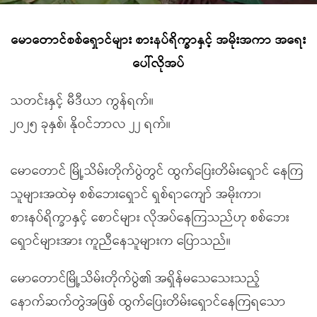
မောတောင်စစ်ရှောင်များ စားနပ်ရိက္ခာနှင့် အမိုးအကာ အရေး
ပေါ်လိုအပ်
သတင်းနှင့် မီဒီယာ ကွန်ရက်။
၂၀၂၅ ခုနှစ်၊ နိုဝင်ဘာလ ၂၂ ရက်။
မော‌တောင် မြို့သိမ်းတိုက်ပွဲတွင် ထွက်ပြေးတိမ်းရှောင် နေကြ
သူများအထဲမှ စစ်ဘေးရှောင် ရှစ်ရာကျော် အမိုးကာ၊
စားနပ်ရိက္ခာနှင့် စောင်များ လိုအပ်နေကြသည်ဟု စစ်ဘေး
ရှောင်များအား ကူညီနေသူများက ပြောသည်။
မောတောင်မြို့သိမ်းတိုက်ပွဲ၏ အရှိန်မသေသေးသည့်
နောက်ဆက်တွဲအဖြစ် ထွက်ပြေးတိမ်းရှောင်နေကြရသော