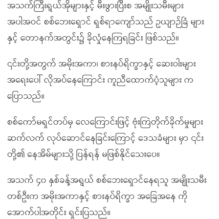
အသက်ကြီးရွယ်အိုများနှင့် မီးဖွားပြီးစ အမျိုးသမီးများ
အပါအဝင် စစ်ဘေးရှောင် ရှစ်ရာကျော်သည် ဥယျာဉ်ခြံ များ
နှင့် တောနက်အတွင်း၌ ခိုလှုံနေကြရခြင်း ဖြစ်သည်။
၎င်းတို့အတွက် အမိုးအကာ၊ စားနပ်ရိက္ခာနှင့် ဆေးဝါးများ
အရေးပေါ် လိုအပ်နေကြောင်း ကူညီထောက်ပံ့သူများ က
ပြောသည်။
စစ်ကော်မရှင်တပ်မှ လေကြောင်းဖြင့် ဗုံးကြဲတိုက်ခိုက်မှုများ
ဆက်လက် လုပ်ဆောင်နေခြင်းကြောင့် ဒေသခံများ မှာ ၎င်း
တို့၏ နေအိမ်များသို့ ပြန်ရန် မဖြစ်နိုင်သေးပေ။
အသက် ၄၀ နှစ်ခန့်အရွယ် စစ်ဘေးရှောင်နေရသူ အမျိုးသမီး
တစ်ဦးက အမိုးအကာနှင့် စားနပ်ရိက္ခာ အခြေအနေ ကို
အောက်ပါအတိုင်း ရှင်းပြသည်။