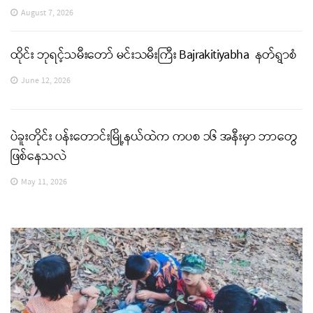
August 7, 2026
ထိုင်း ဘုရင့်သမီးတော် မင်းသမီးကြီး Bajrakitiyabha နတ်ရွာစံ
June 12, 2026
ပဲခူးတိုင်း ပန်းတောင်းမြို့နယ်ထဲက ကပစ ၁၆ အနီးမှာ ဘာတွေ
ဖြစ်နေသလဲ
May 11, 2026