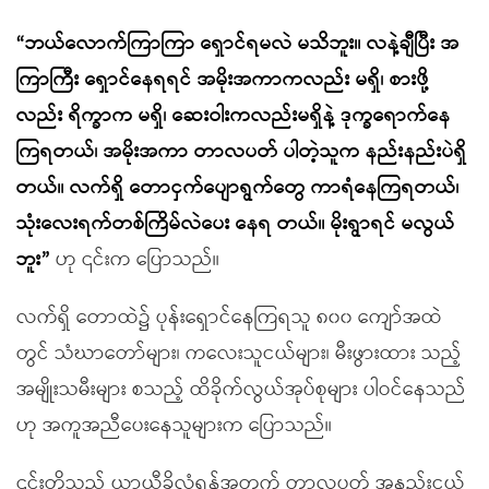
“
ဘယ်လောက်ကြာကြာ ရှောင်ရမလဲ မသိဘူး။ လနဲ့ချီပြီး အ
ကြာကြီး ရှောင်နေရရင် အမိုးအကာကလည်း မရှိ၊ စားဖို့
လည်း ရိက္ခာက မရှိ၊ ဆေးဝါးကလည်းမရှိနဲ့ ဒုက္ခရောက်နေ
ကြရတယ်၊ အမိုးအကာ တာလပတ် ပါတဲ့သူက နည်းနည်းပဲရှိ
တယ်။ လက်ရှိ တောငှက်ပျောရွက်တွေ ကာရံနေကြရတယ်၊
သုံးလေးရက်တစ်ကြိမ်လဲပေး နေရ တယ်။ မိုးရွာရင် မလွယ်
ဘူး
”
ဟု ၎င်းက ပြောသည်။
လက်ရှိ တောထဲ၌ ပုန်းရှောင်နေကြရသူ ၈၀၀ ကျော်အထဲ
တွင် သံဃာတော်များ၊ ကလေးသူငယ်များ၊ မီးဖွားထား သည့်
အမျိုးသမီးများ စသည့် ထိခိုက်လွယ်အုပ်စုများ ပါဝင်နေသည်
ဟု အကူအညီပေးနေသူများက ပြောသည်။
၎င်းတို့သည် ယာယီခိုလှုံရန်အတွက် တာလပတ် အနည်းငယ်