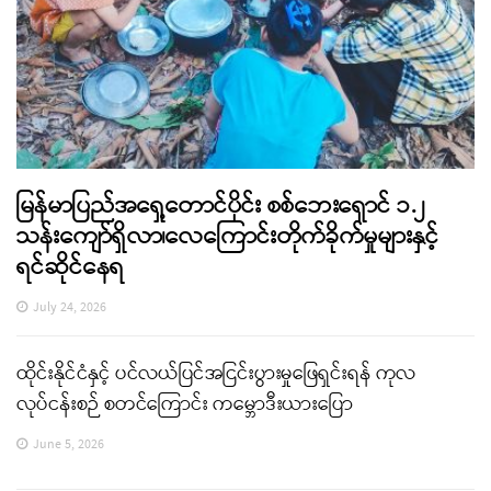
မြန်မာပြည်အရှေ့တောင်ပိုင်း စစ်ဘေးရှောင် ၁.၂
သန်းကျော်ရှိလာ၊လေကြောင်းတိုက်ခိုက်မှုများနှင့်
ရင်ဆိုင်နေရ
July 24, 2026
ထိုင်းနိုင်ငံနှင့် ပင်လယ်ပြင်အငြင်းပွားမှုဖြေရှင်းရန် ကုလ
လုပ်ငန်းစဉ် စတင်ကြောင်း ကမ္ဘောဒီးယားပြော
June 5, 2026