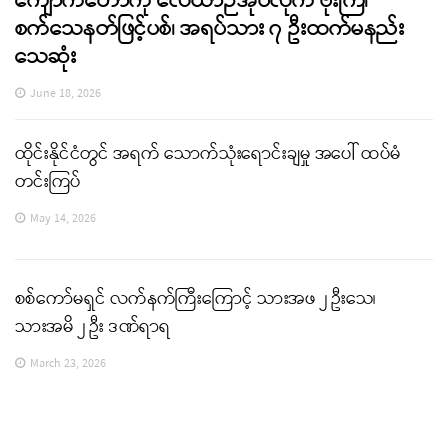
ကျောက်တော်ကို လေယာဉ်အုပ်လိုက် ဗုံးကြဲ၊
စက်သေနတ်ဖြင့်ပစ်၊ အရပ်သား ၇ ဦးထက်မနည်း
သေဆုံး
June 18, 2026
ထိုင်းနိုင်ငံတွင် အရက် သောက်သုံးရောင်းချမှု အပေါ် ထပ်မံ
တင်းကြပ်
May 14, 2026
စစ်ကော်မရှင် လက်နက်ကြီးကြောင့် သားအဖ ၂ ဦးသေ၊
သားအမိ ၂ ဦး ဒဏ်ရာရ
March 23, 2026