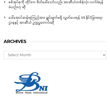
စစ်အုပ်စုကို ထိုင်းက ဖိတ်ခေါ်သော်လည်း အာဆီယံတစ်စုံလုံး လက်ခံရန်
ခဲယဉ်းဟု ဆို
ဒေါ်အောင်ဆန်းစုကြည်အား ချွင်းချက်မရှိ လွှတ်ပေးရန် US နိုင်ငံခြားရေး
ဌာနနှင့် အာဆီယံ ဥက္ကဋ္ဌတောင်းဆို
ARCHIVES