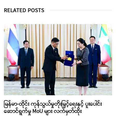
RELATED POSTS
မြန်မာ-ထိုင်း ကုန်သွယ်မှုတိုးမြှင့်ရေးနှင့် ပူးပေါင်း
ဆောင်ရွက်မှု MoU များ လက်မှတ်ထိုး