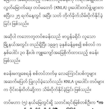
လွတ်မြောက်ရေး တပ်မတော် (KNLA) ပူးပေါင်းတပ်ဖွဲ့များက
ဧပြီလ ၂၅ ရက်နေ့တွင် အပြီး သတ် တိုက်ခိုက်သိမ်းပိုက်နိုင်ခဲ့
ခြင်း ဖြစ်သည်။
အဆိုပါ ကဘောတူတပ်စခန်းသည် ဖာပွန်ခရိုင်၊ လူသော
မြို့နယ်အတွင်း တည်ရှိပြီး ၁၉၉၇ ခုနှစ်ခန့်မှစ၍ စစ်တပ် က
နှစ်ပေါင်း ၃၀ နီးပါး ကျူးကျော်အခြေစိုက်ထားသည့် စခန်း
ဖြစ်သည်။
စခန်းမကျစေရန် စစ်တပ်ဘက်မှ လေကြောင်းပစ်ကူများ
အဆက်မပြတ် ပြုလုပ်ခဲ့သော်လည်း KNLA ပူးပေါင်း တပ်များ
က ဝိုင်းဝန်းပိတ်ဆို့ကာ သိမ်းပိုက်နိုင်ခဲ့ခြင်း ဖြစ်သည်။
တပ်မဟာ (၅) နယ်မြေတွင်းရှိ သတင်းရင်းမြစ်တစ်ဦးက
“
က