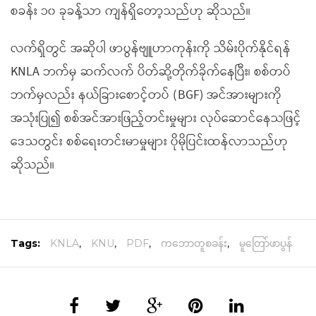
စခန်း ၁၀ ခုခန့်သာ ကျန်ရှိတော့သည်ဟု ဆိုသည်။
လက်ရှိတွင် အဆိုပါ ဖာပွန်ဗျူဟာကုန်းကို သိမ်းပိုက်နိုင်ရန်
KNLA ဘက်မှ ဆက်လက် ပိတ်ဆို့တိုက်ခိုက်နေပြီး၊ စစ်တပ်
ဘက်မှလည်း နယ်ခြားစောင့်တပ် (BGF) အင်အားများကို
အသုံးပြု၍ စစ်အင်အားဖြည့်တင်းမှုများ လုပ်ဆောင်နေသဖြင့်
ဒေသတွင်း စစ်ရေးတင်းမာမှုများ ပိုမိုပြင်းထန်လာသည်ဟု
ဆိုသည်။
Tags:
KNLA
,
KNU
,
PDF
,
ကဘောတူစခန်း
,
မူတြော်ဖာပွန်