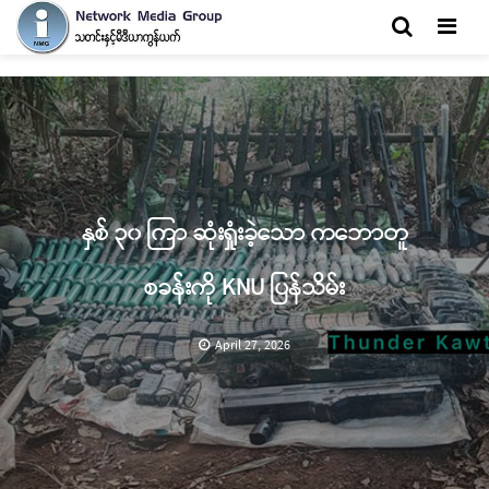
Men
နှစ် ၃၀ ကြာ ဆုံးရှုံးခဲ့သော ကဘောတူ
စခန်းကို KNU ပြန်သိမ်း
April 27, 2026