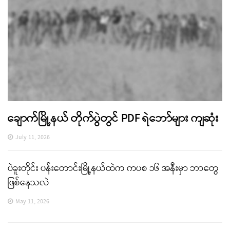
ချောက်မြို့နယ် တိုက်ပွဲတွင် PDF ရဲဘော်များ ကျဆုံး
July 11, 2026
ပဲခူးတိုင်း ပန်းတောင်းမြို့နယ်ထဲက ကပစ ၁၆ အနီးမှာ ဘာတွေ
ဖြစ်နေသလဲ
May 11, 2026