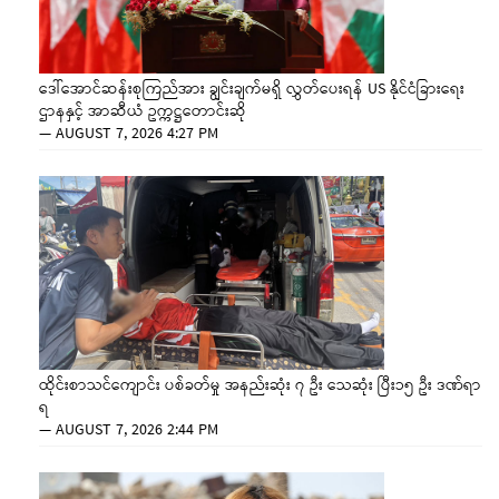
ဒေါ်အောင်ဆန်းစုကြည်အား ချွင်းချက်မရှိ လွှတ်ပေးရန် US နိုင်ငံခြားရေး
ဌာနနှင့် အာဆီယံ ဥက္ကဋ္ဌတောင်းဆို
—
AUGUST 7, 2026 4:27 PM
ထိုင်းစာသင်ကျောင်း ပစ်ခတ်မှု အနည်းဆုံး ၇ ဦး သေဆုံး ပြီး၁၅ ဦး ဒဏ်ရာ
ရ
—
AUGUST 7, 2026 2:44 PM