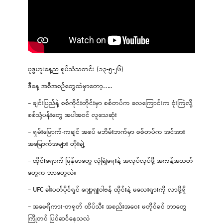
ဗုဒ္ဓဟူးနေ့ည ရုပ်သံသတင်း (၁၃-၅-၂၆)
ဒီနေ့ အစီအစဉ်တွေထဲမှာတော့…..
– ချင်းပြည်နဲ့ စစ်ကိုင်းတိုင်းမှာ စစ်တပ်က လေကြောင်းက ဗုံးကြဲလို့
စစ်သုံ့ပန်းတွေ အပါအဝင် လူသေဆုံး
– ရှမ်းမြောက်-ကချင် အစပ် မဘိမ်းဘက်မှာ စစ်တပ်က အင်အား
အမြောက်အများ တိုးချဲ့
– ထိုင်းရောက် မြန်မာတွေ လုံခြုံရေးနဲ့ အလုပ်လုပ်ဖို့ အကန့်အသတ်
တွေက ဘာတွေလဲ။
– UFC ခါးပတ်ပိုင်ရှင် ဂျော့ရှူဝါဗန် ထိုင်းနဲ့ မလေးရှားကို လာဖို့ရှိ
– အမေရိကား-တရုတ် ထိပ်သီး အစည်းအဝေး မတိုင်ခင် ဘာတွေ
ကြိုတင် ပြင်ဆင်နေသလဲ