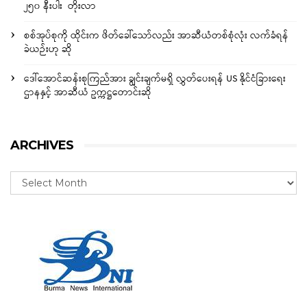
၂၅၀ နီးပါး တိုးလာ
စစ်အုပ်စုကို ထိုင်းက ဖိတ်ခေါ်သော်လည်း အာဆီယံတစ်စုံလုံး လက်ခံရန်
ခဲယဉ်းဟု ဆို
ဒေါ်အောင်ဆန်းစုကြည်အား ချွင်းချက်မရှိ လွှတ်ပေးရန် US နိုင်ငံခြားရေး
ဌာနနှင့် အာဆီယံ ဥက္ကဋ္ဌတောင်းဆို
ARCHIVES