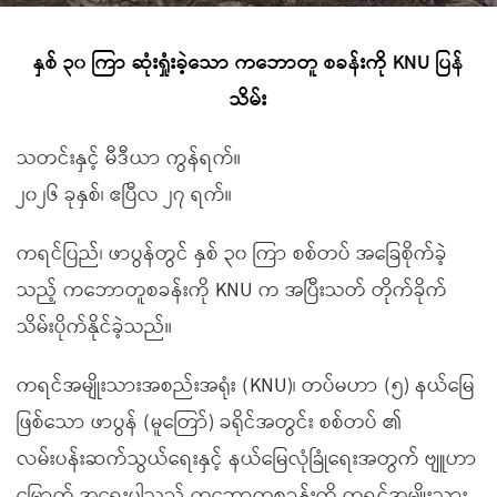
နှစ် ၃၀ ကြာ ဆုံးရှုံးခဲ့သော ကဘောတူ စခန်းကို KNU ပြန်
သိမ်း
သတင်းနှင့် မီဒီယာ ကွန်ရက်။
၂၀၂၆ ခုနှစ်၊ ဧပြီလ ၂၇ ရက်။
ကရင်ပြည်၊ ဖာပွန်တွင် နှစ် ၃၀ ကြာ စစ်တပ် အခြေစိုက်ခဲ့
သည့် ကဘောတူစခန်းကို KNU က အပြီးသတ် တိုက်ခိုက်
သိမ်းပိုက်နိုင်ခဲ့သည်။
ကရင်အမျိုးသားအစည်းအရုံး (KNU)၊ တပ်မဟာ (၅) နယ်မြေ
ဖြစ်သော ဖာပွန် (မူတြော်) ခရိုင်အတွင်း စစ်တပ် ၏
လမ်းပန်းဆက်သွယ်ရေးနှင့် နယ်မြေလုံခြုံရေးအတွက် ဗျူဟာ
မြောက် အရေးပါသည့် ကဘောတူစခန်းကို ကရင်အမျိုးသား