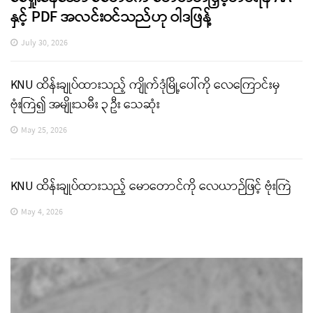
နှင့် PDF အလင်းဝင်သည်ဟု ဝါဒဖြန့်
July 30, 2026
KNU ထိန်းချုပ်ထားသည့် ကျိုက်ဒုံမြို့ပေါ်ကို လေကြောင်းမှ
ဗုံးကြဲ၍ အမျိုးသမီး ၃ ဦး သေဆုံး
May 25, 2026
KNU ထိန်းချုပ်ထားသည့် မောတောင်ကို လေယာဉ်ဖြင့် ဗုံးကြဲ
May 4, 2026