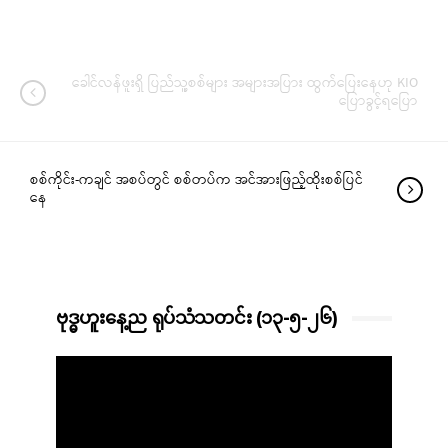
ခေါင်လန်ဖူးရှိ ပြည်သူ့စစ်များ အများအပြား ထွက်ပြေးနေဟု KIO
ပြောခွင့်ရပြော
စစ်ကိုင်း-ကချင် အစပ်တွင် စစ်တပ်က အင်အားဖြည့်ထိုးစစ်ပြင်
နေ
ဗုဒ္ဓဟူးနေ့ည ရုပ်သံသတင်း (၁၃-၅-၂၆)