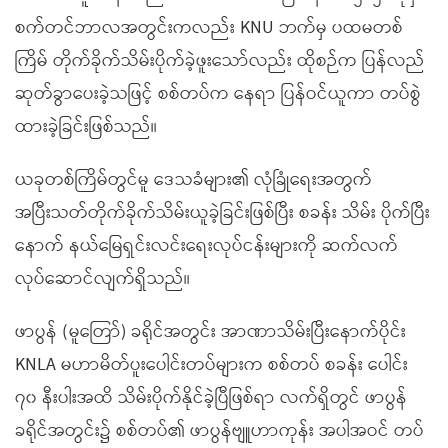
စက်တင်ဘာလအတွင်းကလည်း KNU ဘက်မှ ပထမတစ်
ကြိမ် တိုက်ခိုက်သိမ်းပိုက်ခဲ့ဖူးသော်လည်း ထိုစဉ်က ပြန်လည်
ဆုတ်ခွာပေးခဲ့သဖြင့် စစ်တပ်က နေရာ ပြန်ဝင်ယူကာ တပ်စွဲ
ထားခဲ့ခြင်းဖြစ်သည်။
ယခုတစ်ကြိမ်တွင်မူ ဒေသခံများ၏ လုံခြုံရေးအတွက်
အပြီးသတ်တိုက်ခိုက်သိမ်းယူခဲ့ခြင်းဖြစ်ပြီး စခန်း သိမ်း ပိုက်ပြီး
နောက် နယ်မြေရှင်းလင်းရေးလုပ်ငန်းများကို ဆက်လက်
လုပ်ဆောင်လျက်ရှိသည်။
ဖာပွန် (မူတြော်) ခရိုင်အတွင်း အာဏာသိမ်းပြီးနောက်ပိုင်း
KNLA မဟာမိတ်ပူးပေါင်းတပ်များက စစ်တပ် စခန်း ပေါင်း
၇၀ နီးပါးအထိ သိမ်းပိုက်နိုင်ခဲ့ပြီဖြစ်ရာ လက်ရှိတွင် ဖာပွန်
ခရိုင်အတွင်း၌ စစ်တပ်၏ ဖာပွန်ဗျူဟာကုန်း အပါအဝင် တပ်