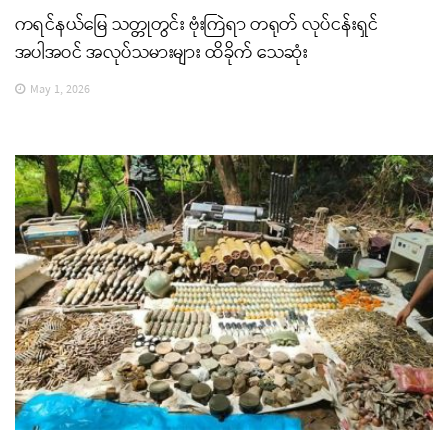
ကရင်နယ်မြေ သတ္တုတွင်း ဗုံးကြဲရာ တရုတ် လုပ်ငန်းရှင်
အပါအဝင် အလုပ်သမားများ ထိခိုက် သေဆုံး
May 1, 2026