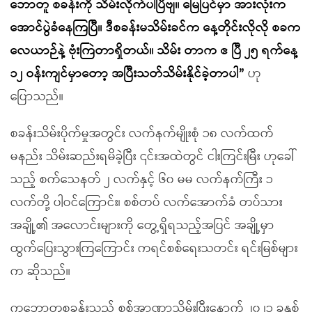
ဘောတူ စခန်းကို သိမ်းလိုက်ပါပြီဗျ။ မြေပြင်မှာ အားလုံးက
အောင်ပွဲခံနေကြပြီ။ ဒီစခန်းမသိမ်းခင်က နေ့တိုင်းလိုလို စခက
လေယာဉ်နဲ့ ဗုံးကြဲတာရှိတယ်။ သိမ်း တာက ဧ ပြီ ၂၅ ရက်နေ့
၁၂ ဝန်းကျင်မှာတော့ အပြီးသတ်သိမ်းနိုင်ခဲ့တာပါ
”
ဟု
ပြောသည်။
စခန်းသိမ်းပိုက်မှုအတွင်း လက်နက်မျိုးစုံ ၁၈ လက်ထက်
မနည်း သိမ်းဆည်းရမိခဲ့ပြီး ၎င်းအထဲတွင် ငါးကြင်းမြီး ဟုခေါ်
သည့် စက်သေနတ် ၂ လက်နှင့် ၆၀ မမ လက်နက်ကြီး ၁
လက်တို့ ပါဝင်ကြောင်း၊ စစ်တပ် လက်အောက်ခံ တပ်သား
အချို့၏ အလောင်းများကို တွေ့ရှိရသည့်အပြင် အချို့မှာ
ထွက်ပြေးသွားကြကြောင်း ကရင်စစ်ရေးသတင်း ရင်းမြစ်များ
က ဆိုသည်။
ကဘောတူစခန်းသည် စစ်အာဏာသိမ်းပြီးနောက် ၂၀၂၁ ခုနှစ်