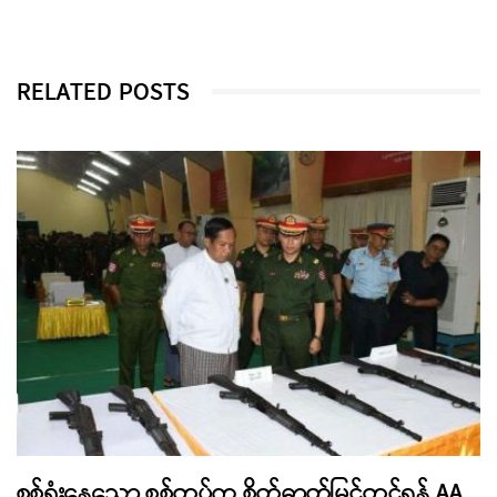
RELATED POSTS
စစ်ရှုံးနေသော စစ်တပ်က စိတ်ဓာတ်မြှင့်တင်ရန် AA