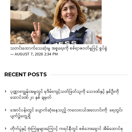
သတင်းထောက်သေဆုံးမှု အစ္စရေးကို စစ်ရာဇဝတ်မှုဖြင့် စွပ်စွဲ
—
AUGUST 7, 2026 2:34 PM
RECENT POSTS
ပုဏ္ဏားကျွန်းအမှုတွင် မုဒိမ်းကျင့်သတ်ဖြတ်သူကို သေဒဏ်နှင့် နှစ်ဦးကို
ထောင်ဒဏ် ၂၀ နှစ် ချမှတ်
အောင်ပန်းတွင် ပျောက်ဆုံးနေသည့် ကလေးငယ်အလောင်းကို ရေတွင်း
ပျက်၌တွေ့ရှိ
တိုက်ပွဲနှင့် ဗုံးကြဲမှုများကြောင့် ကရင်နီတွင် စစ်ဘေးရှောင် အိမ်ထောင်စု