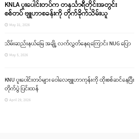
KNLA ပူးပေါင်းတပ်က တနင်္သာရီတိုင်းအတွင်း
စစ်တပ် ဗျူဟာစခန်းကို တိုက်ခိုက်သိမ်းယူ
May 31, 2026
သိမ်းဆည်းနယ်မြေ အချို့ လက်လွှတ်နေရကြောင်း NUG ပြော
May 5, 2026
KNU ပူးပေါင်းတပ်များ ဝေါလေဗျူဟာကုန်းကို ထိုးစစ်ဆင်နေပြီး
တိုက်ပွဲ ပြင်းထန်
April 29, 2026