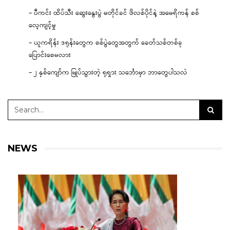
– ပီကင်း ထိပ်သီး ဆွေးနွေးပွဲ မတိုင်ခင် ဖိလစ်ပိုင်နဲ့ အမေရိကန် စစ်
လေ့ကျင့်မှု
– ယူကရိန်း ဒရုန်းတွေက စစ်ပွဲတွေအတွက် ခေတ်သစ်တစ်ခု
ပြောင်းစေမလား
– ၂ နှစ်ကျော်က မြုပ်သွားတဲ့ ရုရှား သင်္ဘောမှာ ဘာတွေပါသလဲ
NEWS