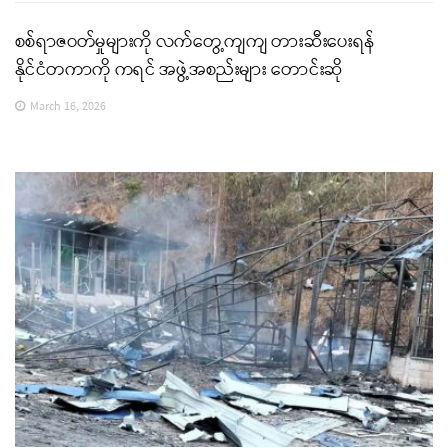
စစ်ရာဇဝတ်မှုများကို လက်တွေ့ကျကျ တားဆီးပေးရန်
နိုင်ငံတကာကို ကရင် အဖွဲ့အစည်းများ တောင်းဆို
March 16, 2026