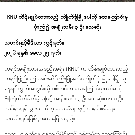
KNU
ထိန်းချုပ်ထားသည့် ကျိုက်ဒုံမြို့ပေါ်ကို လေကြောင်းမှ
ဗုံးကြဲ၍ အမျိုးသမီး ၃ ဦး သေဆုံး
သတင်းနှင့်မီဒီယာ ကွန်ရက်။
၂၀၂၆ ခုနှစ်၊ မေလ ၂၅ ရက်။
ကရင်အမျိုးသားအစည်းအရုံး (KNU) က ထိန်းချုပ်ထားသည့်
ကရင်ပြည်၊ ကြာအင်းဆိပ်ကြီးမြို့နယ်၊ ကျိုက်ဒုံ မြို့ပေါ်ရှိ လူ
နေရပ်ကွက်အတွင်းသို့ စစ်တပ်က လေကြောင်းမှတစ်ဆင့်
ဗုံးကြဲတိုက်ခိုက်ခဲ့သဖြင့် အမျိုးသမီး ၃ ဦး သေဆုံးကာ ၁ ဦး
ဒဏ်ရာရရှိသွားသည်ဟု ဒေသခံများနှင့် ကရင်စစ်ရေး
သတင်းရင်းမြစ်များက ပြောသည်။
မေလ ၂၄ ရက်နေ့ နေ့လယ်ပိုင်းတွင် စစ်တပ်က လေကြောင်း