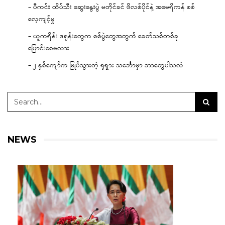
– ပီကင်း ထိပ်သီး ဆွေးနွေးပွဲ မတိုင်ခင် ဖိလစ်ပိုင်နဲ့ အမေရိကန် စစ်
လေ့ကျင့်မှု
– ယူကရိန်း ဒရုန်းတွေက စစ်ပွဲတွေအတွက် ခေတ်သစ်တစ်ခု
ပြောင်းစေမလား
– ၂ နှစ်ကျော်က မြုပ်သွားတဲ့ ရုရှား သင်္ဘောမှာ ဘာတွေပါသလဲ
NEWS