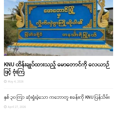
KNU ထိန်းချုပ်ထားသည့် မောတောင်ကို လေယာဉ်
ဖြင့် ဗုံးကြဲ
May 4, 2026
နှစ် ၃၀ ကြာ ဆုံးရှုံးခဲ့သော ကဘောတူ စခန်းကို KNU ပြန်သိမ်း
April 27, 2026