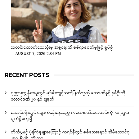
သတင်းထောက်သေဆုံးမှု အစ္စရေးကို စစ်ရာဇဝတ်မှုဖြင့် စွပ်စွဲ
—
AUGUST 7, 2026 2:34 PM
RECENT POSTS
ပုဏ္ဏားကျွန်းအမှုတွင် မုဒိမ်းကျင့်သတ်ဖြတ်သူကို သေဒဏ်နှင့် နှစ်ဦးကို
ထောင်ဒဏ် ၂၀ နှစ် ချမှတ်
အောင်ပန်းတွင် ပျောက်ဆုံးနေသည့် ကလေးငယ်အလောင်းကို ရေတွင်း
ပျက်၌တွေ့ရှိ
တိုက်ပွဲနှင့် ဗုံးကြဲမှုများကြောင့် ကရင်နီတွင် စစ်ဘေးရှောင် အိမ်ထောင်စု
၂၅၀ နီးပါး တိုးလာ