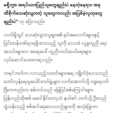
မရှိဘူး။ အရပ်သားပြည်သူတွေချည်းပဲ နေတဲ့နေရာ။ အခု
ထိခိုက်သေဆုံးသွားတဲ့ သူတွေကလည်း အပြစ်မဲ့လူထုတွေ
ချည်းပဲ
”
ဟု ပြောသည်။
လက်ရှိတွင် သေဆုံးသွားသူများ၏ ရုပ်အလောင်းများနှင့်
ပြင်းထန်ဒဏ်ရာရရှိထားသည့် သူကို ဒေသခံ လူမှုကူညီ ရေး
အသင်းများက အရေးပေါ် ကူညီကယ်ဆယ်ရေးများ
လုပ်ဆောင်ပေးထားရသည်။
ကရင်ဘက်က လာသည့်သတင်းများအရ ကျိုက်ဒုံဒေသသည်
တော်လှန်ရေးပူးပေါင်းတပ်ဖွဲ့များ လက်အောက်သို့ ကျရောက်
ပြီးကတည်းက စစ်တပ်သည် မြေပြင်စစ်ကြောင်းများ
ပြန်လည်ထိုးစစ် မဆင်နိုင်တော့ဘဲ နယ်စပ် ဘက်သို့ ဦးတည်
ပျံသန်းသည့် စစ်ဆင်ရေးလေယာဉ်များကို အသုံးပြုကာ