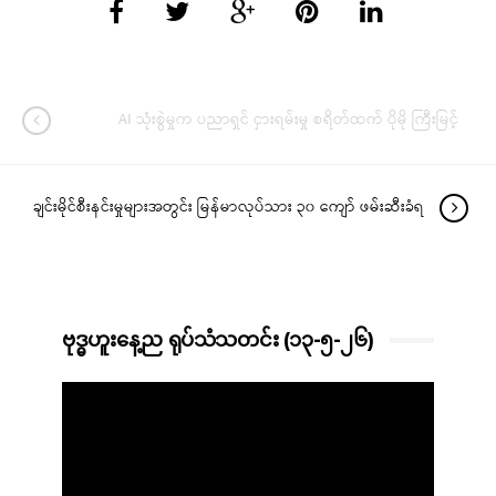
AI သုံးစွဲမှုက ပညာရှင် ငှားရမ်းမှု စရိတ်ထက် ပိုမို ကြီးမြင့်
ချင်းမိုင်စီးနင်းမှုများအတွင်း မြန်မာလုပ်သား ၃၀ ကျော် ဖမ်းဆီးခံရ
ဗုဒ္ဓဟူးနေ့ည ရုပ်သံသတင်း (၁၃-၅-၂၆)