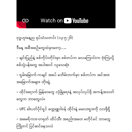
ဗုဒ္ဓဟူးနေ့ည ရုပ်သံသတင်း (၁၃-၅-၂၆)
ဒီနေ့ အစီအစဉ်တွေထဲမှာတော့…..
– ချင်းပြည်နဲ့ စစ်ကိုင်းတိုင်းမှာ စစ်တပ်က လေကြောင်းက ဗုံးကြဲလို့
စစ်သုံ့ပန်းတွေ အပါအဝင် လူသေဆုံး
– ရှမ်းမြောက်-ကချင် အစပ် မဘိမ်းဘက်မှာ စစ်တပ်က အင်အား
အမြောက်အများ တိုးချဲ့
– ထိုင်းရောက် မြန်မာတွေ လုံခြုံရေးနဲ့ အလုပ်လုပ်ဖို့ အကန့်အသတ်
တွေက ဘာတွေလဲ။
– UFC ခါးပတ်ပိုင်ရှင် ဂျော့ရှူဝါဗန် ထိုင်းနဲ့ မလေးရှားကို လာဖို့ရှိ
– အမေရိကား-တရုတ် ထိပ်သီး အစည်းအဝေး မတိုင်ခင် ဘာတွေ
ကြိုတင် ပြင်ဆင်နေသလဲ