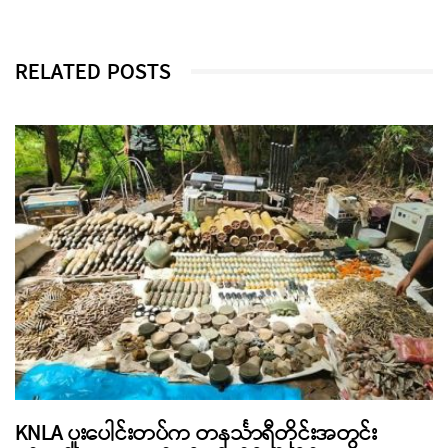
RELATED POSTS
KNLA ပူးပေါင်းတပ်က တနင်္သာရီတိုင်းအတွင်း