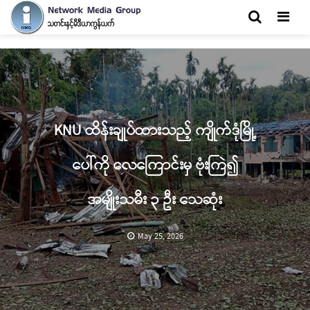
Men
KNU ထိန်းချုပ်ထားသည့် ကျိုက်ဒုံမြို့
ပေါ်ကို လေကြောင်းမှ ဗုံးကြဲ၍
အမျိုးသမီး ၃ ဦး သေဆုံး
May 25, 2026