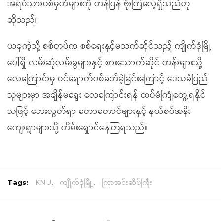
အရပ်သားပစ်မှတ်များကို တန်ပြန် ဗုံးကြဲလေ့ရှိသည်ဟု
ဆိုသည်။
ယခုကဲ့သို့ စစ်တပ်က စစ်ရေးနှင့်မသက်ဆိုင်သည့် ကျိုက်ဒုံမြို့
ပေါ်ရှိ လမ်းဆုံလမ်းခွများနှင့် စားသောက်ဆိုင် တန်းများသို့
လေကြောင်းမှ ဝင်ရောက်ပစ်ခတ်ခဲ့ခြင်းကြောင့် ဒေသခံပြည်
သူများမှာ အချိန်မရွေး လေကြောင်းရန် ထပ်မံကြုံတွေ့ရနိုင်
သဖြင့် ဘေးလွတ်ရာ တောတောင်များနှင့် နယ်စပ်အနီး
ကျေးရွာများသို့ တိမ်းရှောင်နေကြရသည်။
Tags:
KNU
,
ကျိုက်ဒုံမြို့
,
ကြာအင်းဆိပ်ကြီး