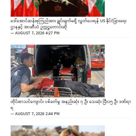
ဒေါ်အောင်ဆန်းစုကြည်အား ချွင်းချက်မရှိ လွှတ်ပေးရန် US နိုင်ငံခြားရေး
ဌာနနှင့် အာဆီယံ ဥက္ကဋ္ဌတောင်းဆို
—
AUGUST 7, 2026 4:27 PM
ထိုင်းစာသင်ကျောင်း ပစ်ခတ်မှု အနည်းဆုံး ၇ ဦး သေဆုံး ပြီး၁၅ ဦး ဒဏ်ရာ
ရ
—
AUGUST 7, 2026 2:44 PM