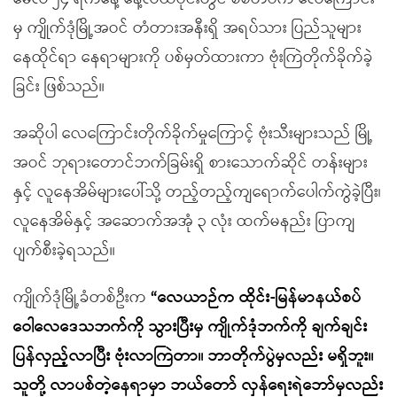
မှ ကျိုက်ဒုံမြို့အဝင် တံတားအနီးရှိ အရပ်သား ပြည်သူများ
နေထိုင်ရာ နေရာများကို ပစ်မှတ်ထားကာ ဗုံးကြဲတိုက်ခိုက်ခဲ့
ခြင်း ဖြစ်သည်။
အဆိုပါ လေကြောင်းတိုက်ခိုက်မှုကြောင့် ဗုံးသီးများသည် မြို့
အဝင် ဘုရားတောင်ဘက်ခြမ်းရှိ စားသောက်ဆိုင် တန်းများ
နှင့် လူနေအိမ်များပေါ်သို့ တည့်တည့်ကျရောက်ပေါက်ကွဲခဲ့ပြီး၊
လူနေအိမ်နှင့် အဆောက်အအုံ ၃ လုံး ထက်မနည်း ပြာကျ
ပျက်စီးခဲ့ရသည်။
ကျိုက်ဒုံမြို့ခံတစ်ဦးက
“
လေယာဉ်က ထိုင်း-မြန်မာနယ်စပ်
ဝေါလေဒေသဘက်ကို သွားပြီးမှ ကျိုက်ဒုံဘက်ကို ချက်ချင်း
ပြန်လှည့်လာပြီး ဗုံးလာကြဲတာ။ ဘာတိုက်ပွဲမှလည်း မရှိဘူး။
သူတို့ လာပစ်တဲ့နေရာမှာ ဘယ်တော် လှန်ရေးရဲဘော်မှလည်း