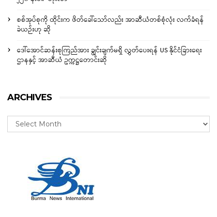
စစ်အုပ်စုကို ထိုင်းက ဖိတ်ခေါ်သော်လည်း အာဆီယံတစ်စုံလုံး လက်ခံရန်
ခဲယဉ်းဟု ဆို
ဒေါ်အောင်ဆန်းစုကြည်အား ချွင်းချက်မရှိ လွှတ်ပေးရန် US နိုင်ငံခြားရေး
ဌာနနှင့် အာဆီယံ ဥက္ကဋ္ဌတောင်းဆို
ARCHIVES