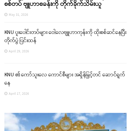
စစ်တပ် ဗျူဟာစခန်းကို တိုက်ခိုက်သိမ်းယူ
May 31, 2026
KNU ပူးပေါင်းတပ်များ ဝေါလေဗျူဟာကုန်းကို ထိုးစစ်ဆင်နေပြီး
တိုက်ပွဲ ပြင်းထန်
April 29, 2026
KNU ၏ ကော်သူးလေ ကောင်စီများ အရှိန်မြှင့်တင် ဆောင်ရွက်
နေ
April 17, 2026