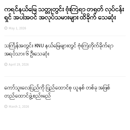
ကရင်နယ်မြေ သတ္တုတွင်း ဗုံးကြဲရာ တရုတ် လုပ်ငန်း
ရှင် အပါအဝင် အလုပ်သမားများ ထိခိုက် သေဆုံး
May 1, 2026
သင်္ကြန်အတွင်း KNU နယ်မြေများတွင် ဗုံးကြဲတိုက်ခိုက်ရာ
အရပ်သား ၆ ဦးသေဆုံး
April 19, 2026
ကော်သူးလေပြည်ကို ပြည်ထောင်စု ယူနစ် တစ်ခု အဖြစ်
တည်ထောင်ဖွဲ့စည်းမည်
March 2, 2026