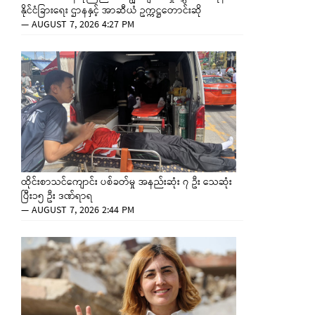
နိုင်ငံခြားရေး ဌာနနှင့် အာဆီယံ ဥက္ကဋ္ဌတောင်းဆို
—
AUGUST 7, 2026 4:27 PM
ထိုင်းစာသင်ကျောင်း ပစ်ခတ်မှု အနည်းဆုံး ၇ ဦး သေဆုံး
ပြီး၁၅ ဦး ဒဏ်ရာရ
—
AUGUST 7, 2026 2:44 PM