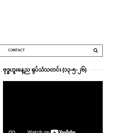
CONTACT
ဗုဒ္ဓဟူးနေ့ည ရုပ်သံသတင်း (၁၃-၅-၂၆)