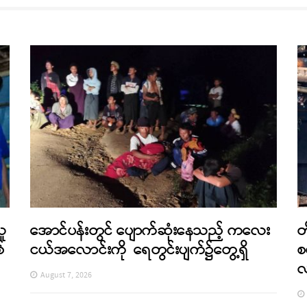
သူ
အောင်ပန်းတွင် ပျောက်ဆုံးနေသည့် ကလေး
တ
်
ငယ်အလောင်းကို ရေတွင်းပျက်၌တွေ့ရှိ
စ
August 7, 2026