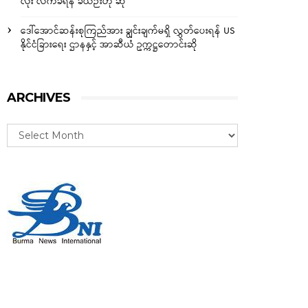
လုံး လက်ခံရန် ခဲယဉ်းဟု ဆို
ဒေါ်အောင်ဆန်းစုကြည်အား ချွင်းချက်မရှိ လွှတ်ပေးရန် US
နိုင်ငံခြားရေး ဌာနနှင့် အာဆီယံ ဥက္ကဋ္ဌတောင်းဆို
ARCHIVES