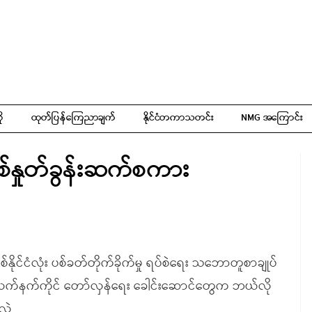
ို
ထုတ်ပြန်ကြေညာချက်
နိုင်ငံတကာသတင်း
NMG အကြောင်း
်နှုတ်ခွန်းဆက်စကား
်နိုင်ငံလုံး ပစ်ခတ်တိုက်ခိုက်မှု ရပ်စဲရေး သဘောတူစာချုပ်
 လက်နက်ကိုင် တော်လှန်ရေး ခေါင်းဆောင်တွေက ဘယ်လို
လဲ