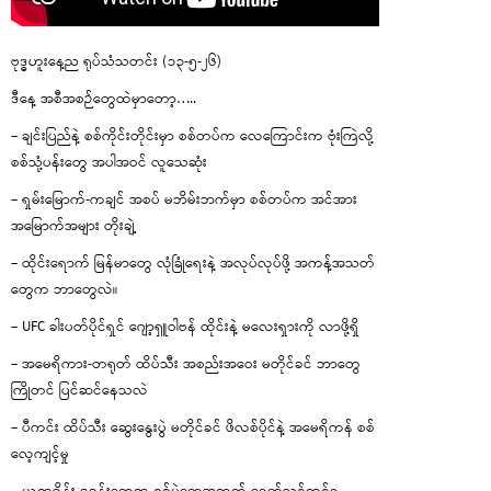
ဗုဒ္ဓဟူးနေ့ည ရုပ်သံသတင်း (၁၃-၅-၂၆)
ဒီနေ့ အစီအစဉ်တွေထဲမှာတော့…..
– ချင်းပြည်နဲ့ စစ်ကိုင်းတိုင်းမှာ စစ်တပ်က လေကြောင်းက ဗုံးကြဲလို့
စစ်သုံ့ပန်းတွေ အပါအဝင် လူသေဆုံး
– ရှမ်းမြောက်-ကချင် အစပ် မဘိမ်းဘက်မှာ စစ်တပ်က အင်အား
အမြောက်အများ တိုးချဲ့
– ထိုင်းရောက် မြန်မာတွေ လုံခြုံရေးနဲ့ အလုပ်လုပ်ဖို့ အကန့်အသတ်
တွေက ဘာတွေလဲ။
– UFC ခါးပတ်ပိုင်ရှင် ဂျော့ရှူဝါဗန် ထိုင်းနဲ့ မလေးရှားကို လာဖို့ရှိ
– အမေရိကား-တရုတ် ထိပ်သီး အစည်းအဝေး မတိုင်ခင် ဘာတွေ
ကြိုတင် ပြင်ဆင်နေသလဲ
– ပီကင်း ထိပ်သီး ဆွေးနွေးပွဲ မတိုင်ခင် ဖိလစ်ပိုင်နဲ့ အမေရိကန် စစ်
လေ့ကျင့်မှု