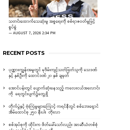
သတင်းထောက်သေဆုံးမှု အစ္စရေးကို စစ်ရာဇဝတ်မှုဖြင့်
စွပ်စွဲ
—
AUGUST 7, 2026 2:34 PM
RECENT POSTS
ပုဏ္ဏားကျွန်းအမှုတွင် မုဒိမ်းကျင့်သတ်ဖြတ်သူကို သေဒဏ်
နှင့် နှစ်ဦးကို ထောင်ဒဏ် ၂၀ နှစ် ချမှတ်
အောင်ပန်းတွင် ပျောက်ဆုံးနေသည့် ကလေးငယ်အလောင်း
ကို ရေတွင်းပျက်၌တွေ့ရှိ
တိုက်ပွဲနှင့် ဗုံးကြဲမှုများကြောင့် ကရင်နီတွင် စစ်ဘေးရှောင်
အိမ်ထောင်စု ၂၅၀ နီးပါး တိုးလာ
စစ်အုပ်စုကို ထိုင်းက ဖိတ်ခေါ်သော်လည်း အာဆီယံတစ်စုံ