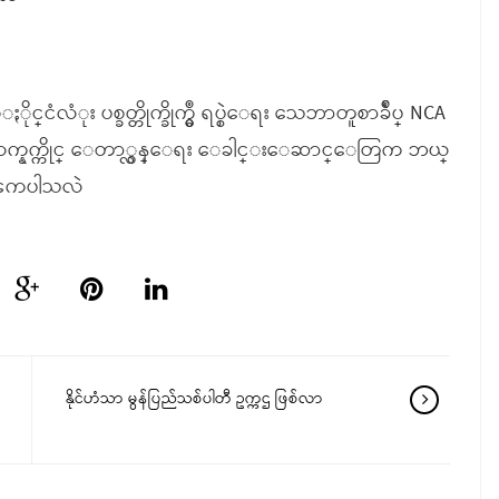
ိုင္ငံလံုး ပစ္ခတ္တိုက္ခိုက္မွဳ ရပ္စဲေရး သေဘာတူစာခ်ဳပ္ NCA
 လက္နက္ကိုင္ ေတာ္လွန္ေရး ေခါင္းေဆာင္ေတြက ဘယ္
းၾကပါသလဲ
နိုင်ဟံသာ မွန်ပြည်သစ်ပါတီ ဥက္ကဌ ဖြစ်လာ