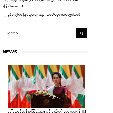
– ယူကရိန်း ဒရုန်းတွေက စစ်ပွဲတွေအတွက် ခေတ်သစ်တစ်ခု
ပြောင်းစေမလား
– ၂ နှစ်ကျော်က မြုပ်သွားတဲ့ ရုရှား သင်္ဘောမှာ ဘာတွေပါသလဲ
NEWS
ဒေါ်အောင်ဆန်းစုကြည်အား ချွင်းချက်မရှိ လွှတ်ပေးရန် US