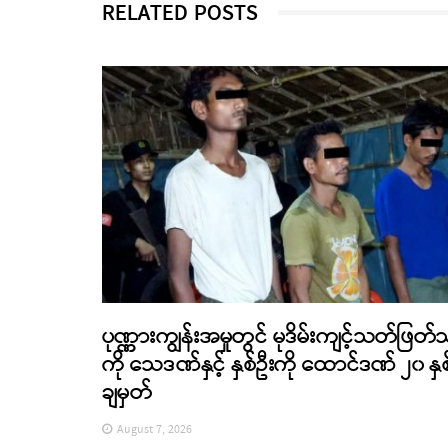
RELATED POSTS
ပုဏ္ဏားကျွန်းအမှုတွင် မုဒိမ်းကျင့်သတ်ဖြတ်
ကို သေဒဏ်နှင့် နှစ်ဦးကို ထောင်ဒဏ် ၂၀ နှစ
ချမှတ်
August 7, 2026