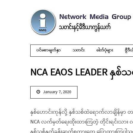
ပင်မစာမျက်နှာ
သတင်း
ဓါတ်ပုံများ
ဗွီဒီယ
NCA EAOS LEADER နှစ်သစ
January 7, 2020
နှစ်ဟောင်းကုန်လို့ နှစ်သစ်ထဲရောက်လာချိန်မှာ တစ
NCA လက်မှတ်ရေးထိုးထားကြတဲ့ တိုင်းရင်းသား
နှစ်သစ်နှုတ်ခွန်းဆက်စကားတွေ ပြောထားကြပါသ