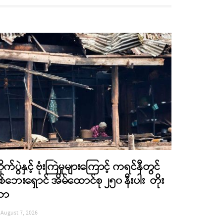
ိုက်ပွဲနှင့် ဗုံးကြဲမှုများကြောင့် ကရင်နီတွင်
စ်ဘေးရှောင် အိမ်ထောင်စု ၂၅၀ နီးပါး တိုး
လာ
August 7, 2026