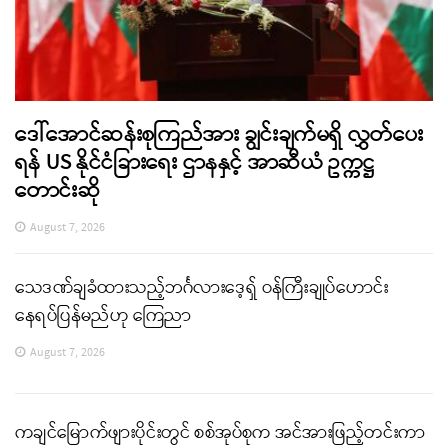
ဒေါ်အောင်ဆန်းစုကြည်အား ချွင်းချက်မရှိ လွှတ်ပေး
ရန် US နိုင်ငံခြားရေး ဌာနနှင့် အာဆီယံ ဥက္ကဋ္ဌ
တောင်းဆို
August 7, 2026
သေဒဏ်ချခံထားသည့်ဘင်္ဂလားဒေ့ရှ် ဝန်ကြီးချုပ်ဟောင်း
နေရပ်ပြန်မည်ဟု ကြေညာ
August 7, 2026
ကချင်မြောက်ဖျားပိုင်းတွင် စစ်အုပ်စုက အင်အားဖြည့်တင်းကာ