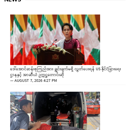
ဒေါ်အောင်ဆန်းစုကြည်အား ချွင်းချက်မရှိ လွှတ်ပေးရန် US နိုင်ငံခြားရေး
ဌာနနှင့် အာဆီယံ ဥက္ကဋ္ဌတောင်းဆို
—
AUGUST 7, 2026 4:27 PM