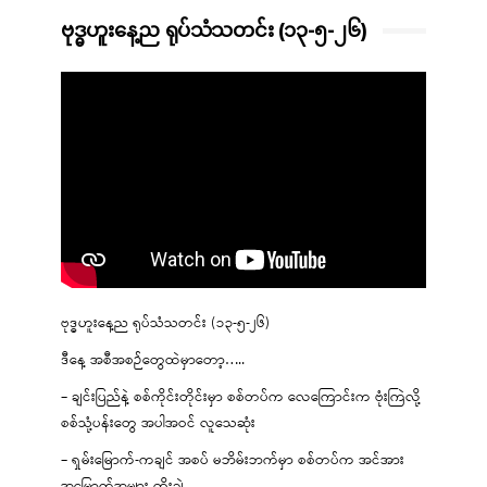
ဗုဒ္ဓဟူးနေ့ည ရုပ်သံသတင်း (၁၃-၅-၂၆)
ဗုဒ္ဓဟူးနေ့ည ရုပ်သံသတင်း (၁၃-၅-၂၆)
ဒီနေ့ အစီအစဉ်တွေထဲမှာတော့…..
– ချင်းပြည်နဲ့ စစ်ကိုင်းတိုင်းမှာ စစ်တပ်က လေကြောင်းက ဗုံးကြဲလို့
စစ်သုံ့ပန်းတွေ အပါအဝင် လူသေဆုံး
– ရှမ်းမြောက်-ကချင် အစပ် မဘိမ်းဘက်မှာ စစ်တပ်က အင်အား
အမြောက်အများ တိုးချဲ့