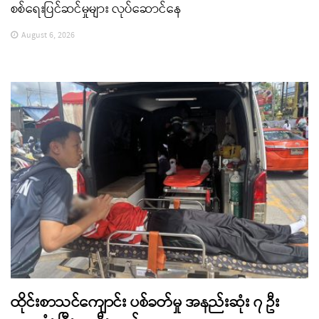
စစ်ရေးပြင်ဆင်မှုများ လုပ်ဆောင်နေ
August 6, 2026
ထိုင်းစာသင်ကျောင်း ပစ်ခတ်မှု အနည်းဆုံး ၇ ဦး