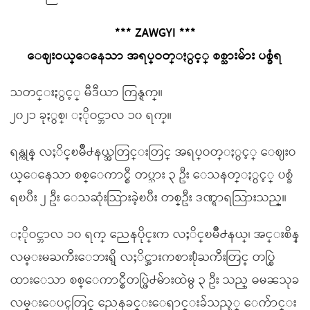
*** ZAWGYI ***
ေဈးဝယ္ေနေသာ အရပ္ဝတ္ႏွင့္ စစ္သားမ်ား ပစ္ခံရ
သတင္းႏွင့္ မီဒီယာ ကြန္ရက္။
၂၀၂၁ ခုႏွစ္၊ ႏိုဝင္ဘာလ ၁၀ ရက္။
ရန္ကုန္ လႈိင္ၿမိဳ႕နယ္အတြင္းတြင္ အရပ္ဝတ္ႏွင့္ ေဈးဝ
ယ္ေနေသာ စစ္ေကာင္စီ တပ္သား ၃ ဦး ေသနတ္ႏွင့္ ပစ္ခံ
ရၿပီး ၂ ဦး ေသဆုံးသြားခဲ့ၿပီး တစ္ဦး ဒဏ္ရာရသြားသည္။
ႏိုဝင္ဘာလ ၁၀ ရက္ ညေနပိုင္းက လႈိင္ၿမိဳ႕နယ္၊ အင္းစိန္
လမ္းမႀကီးေဘးရွိ လႈိင္အားကစား႐ုံႀကီးတြင္ တပ္စြဲ
ထားေသာ စစ္ေကာင္စီတပ္ဖြဲ႕မ်ားထဲမွ ၃ ဦး သည္ ဓမၼသုခ
လမ္းေပၚတြင္ ညေနခင္းေရာင္းခ်သည့္ ေက်ာင္း