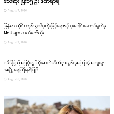
သေဆုံး ပြီး၁၅ ဦး ဒဏ်ရာရ
August 7, 2026
မြန်မာ-ထိုင်း ကုန်သွယ်မှုတိုးမြှင့်ရေးနှင့် ပူးပေါင်းဆောင်ရွက်မှု
MoU များ လက်မှတ်ထိုး
August 7, 2026
ရခိုင်ပြည် မြေပုံတွင် မိုးဆက်တိုက်ရွာသွန်းမှုကြောင့် ကျေးရွာ
အချို့ ရေကြီးနစ်မြုပ်
August 6, 2026