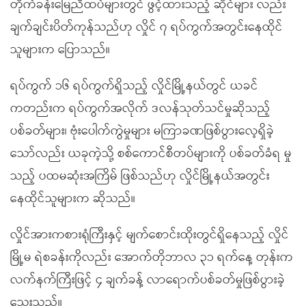
တိုက်ခန်းမြေညီထပ်များတွင် ဖွင့်ထားသည့် ဆိုင်များ လည်း
ချက်ချင်းပိတ်ကုန်သည်ဟု လှိုင် ၇ ရပ်ကွက်အတွင်းနေထိုင်
သူများက ပြောသည်။
ရပ်ကွက် ၁၆ ရပ်ကွက်ရှိသည့် လှိုင်မြို့နယ်တွင် ယခင်
ကတည်းက ရပ်ကွက်အလိုက် ဒလန်သုတ်သင်မှုဆိုသည့်
ပစ်ခတ်များ၊ ဗုံးပေါက်ကွဲမှုများ မကြာခဏဖြစ်ပွားလေ့ရှိခဲ့
သော်လည်း ယခုကဲ့သို့ စစ်ကောင်စီတပ်များကို ပစ်ခတ်ခံရ မှု
သည့် ပထမဆုံးအကြိမ် ဖြစ်သည်ဟု လှိုင်မြို့နယ်အတွင်း
နေထိုင်သူများက ဆိုသည်။
လှိုင်အားကစားရုံကြီးနှင့် မျက်စောင်းထိုးတွင်ရှိနေသည့် လှိုင်
မြို့မ ရဲစခန်းကိုလည်း အောက်တိုဘာလ ၃၁ ရက်နေ့ တုန်းက
လက်နက်ကြီးဖြင့် ၄ ချက်ခန့် လာရောက်ပစ်ခတ်မှုဖြစ်ပွားခဲ့
သေးသည်။