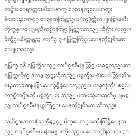
တပ္မ်ား ေရာက္လာၿပီးေနာက္ ေသနတ္ပစ္ေဖာက္မႈ
မ်ားေၾကာင့္ ေဈးထဲတြင္လည္း ႐ုတ္႐ုတ္သဲသဲ ျဖစ္သြားၿပီး
တိုက္ခန္းေျမညီထပ္မ်ားတြင္ ဖြင့္ထားသည့္ ဆိုင္မ်ား လည္း
ခ်က္ခ်င္းပိတ္ကုန္သည္ဟု လႈိင္ ၇ ရပ္ကြက္အတြင္းေနထိုင္သူမ်ားက
ေျပာသည္။
ရပ္ကြက္ ၁၆ ရပ္ကြက္ရွိသည့္ လႈိင္ၿမိဳ႕နယ္တြင္ ယခင္ကတည္းက
ရပ္ကြက္အလိုက္ ဒလန္သုတ္သင္မႈဆိုသည့္ ပစ္ခတ္မ်ား၊ ဗုံးေပါက္ကြဲမႈမ်ား
မၾကာခဏျဖစ္ပြားေလ့ရွိခဲ့ေသာ္လည္း ယခုကဲ့သို႔ စစ္ေ
ကာင္စီတပ္မ်ားကို ပစ္ခတ္ခံရ မႈ သည့္ ပထမဆုံးအႀကိမ္ ျဖစ္သ
ည္ဟု လႈိင္ၿမိဳ႕နယ္အတြင္း ေနထိုင္သူမ်ားက ဆိုသည္။
လႈိင္အားကစား႐ုံႀကီးႏွင့္ မ်က္ေစာင္းထိုးတြင္ရွိေနသ
ည့္ လႈိင္ၿမိဳ႕မ ရဲစခန္းကိုလည္း ေအာက္တိုဘာလ ၃၁