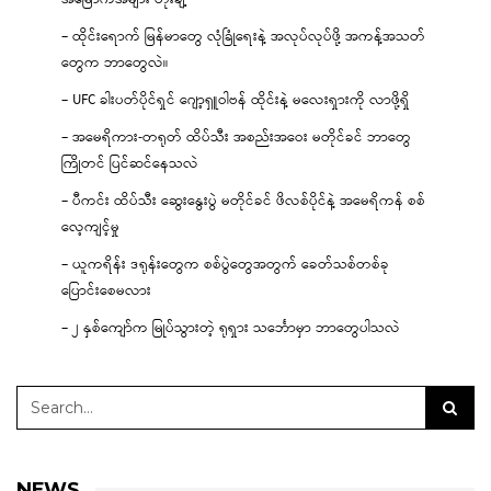
– ထိုင်းရောက် မြန်မာတွေ လုံခြုံရေးနဲ့ အလုပ်လုပ်ဖို့ အကန့်အသတ်
တွေက ဘာတွေလဲ။
– UFC ခါးပတ်ပိုင်ရှင် ဂျော့ရှူဝါဗန် ထိုင်းနဲ့ မလေးရှားကို လာဖို့ရှိ
– အမေရိကား-တရုတ် ထိပ်သီး အစည်းအဝေး မတိုင်ခင် ဘာတွေ
ကြိုတင် ပြင်ဆင်နေသလဲ
– ပီကင်း ထိပ်သီး ဆွေးနွေးပွဲ မတိုင်ခင် ဖိလစ်ပိုင်နဲ့ အမေရိကန် စစ်
လေ့ကျင့်မှု
– ယူကရိန်း ဒရုန်းတွေက စစ်ပွဲတွေအတွက် ခေတ်သစ်တစ်ခု
ပြောင်းစေမလား
– ၂ နှစ်ကျော်က မြုပ်သွားတဲ့ ရုရှား သင်္ဘောမှာ ဘာတွေပါသလဲ
NEWS