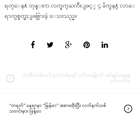
ရက္ေန႔ တုန္းက လက္နက္ႀကီးျဖင့္ ၄ ခ်က္ခန႔္ လာေ
ရာက္ပစ္ခတ္မႈျဖစ္ပြားခဲ့ ေသးသည္။
ဒဂုံဆိပ်ကမ်း ရပ်ကွက်တစ်ခုတွင် ဒုတိယမြောက် အုပ်ချုပ်ရေးမှူး
ပစ်သတ်ခံရ
“တရုတ်” နေရာမှာ “မြန်မာ” အစားထိုးပြီး လက်နက်သစ်
သတင်းမှား ဖြန့်ဝေ