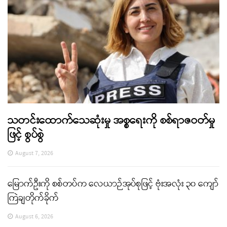
သတင်းထောက်သေဆုံးမှု အစ္စရေးကို စစ်ရာဇဝတ်မှု
ဖြင့် စွပ်စွဲ
August 7, 2026
မြောက်ဦးကို စစ်တပ်က လေယာဉ်အုပ်စုဖြင့် ဗုံးအလုံး ၃၀ ကျော်
ကြဲချတိုက်ခိုက်
August 6, 2026