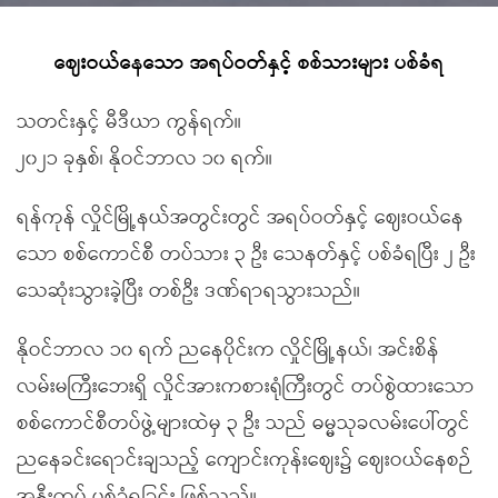
ဈေးဝယ်နေသော အရပ်ဝတ်နှင့် စစ်သားများ ပစ်ခံရ
သတင်းနှင့် မီဒီယာ ကွန်ရက်။
၂၀၂၁ ခုနှစ်၊ နိုဝင်ဘာလ ၁၀ ရက်။
ရန်ကုန် လှိုင်မြို့နယ်အတွင်းတွင် အရပ်ဝတ်နှင့် ဈေးဝယ်နေ
သော စစ်ကောင်စီ တပ်သား ၃ ဦး သေနတ်နှင့် ပစ်ခံရပြီး ၂ ဦး
သေဆုံးသွားခဲ့ပြီး တစ်ဦး ဒဏ်ရာရသွားသည်။
နိုဝင်ဘာလ ၁၀ ရက် ညနေပိုင်းက လှိုင်မြို့နယ်၊ အင်းစိန်
လမ်းမကြီးဘေးရှိ လှိုင်အားကစားရုံကြီးတွင် တပ်စွဲထားသော
စစ်ကောင်စီတပ်ဖွဲ့များထဲမှ ၃ ဦး သည် ဓမ္မသုခလမ်းပေါ်တွင်
ညနေခင်းရောင်းချသည့် ကျောင်းကုန်းဈေး၌ ဈေးဝယ်နေစဉ်
အနီးကပ် ပစ်ခံရခြင်း ဖြစ်သည်။