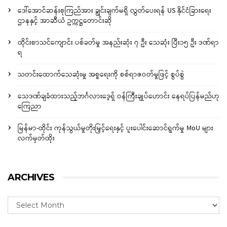
ဒေါ်အောင်ဆန်းစုကြည်အား ချွင်းချက်မရှိ လွှတ်ပေးရန် US နိုင်ငံခြားရေး
ဌာနနှင့် အာဆီယံ ဥက္ကဋ္ဌတောင်းဆို
ထိုင်းစာသင်ကျောင်း ပစ်ခတ်မှု အနည်းဆုံး ၇ ဦး သေဆုံး ပြီး၁၅ ဦး ဒဏ်ရာ
ရ
သတင်းထောက်သေဆုံးမှု အစ္စရေးကို စစ်ရာဇဝတ်မှုဖြင့် စွပ်စွဲ
သေဒဏ်ချခံထားသည့်ဘင်္ဂလားဒေ့ရှ် ဝန်ကြီးချုပ်ဟောင်း နေရပ်ပြန်မည်ဟု
ကြေညာ
မြန်မာ-ထိုင်း ကုန်သွယ်မှုတိုးမြှင့်ရေးနှင့် ပူးပေါင်းဆောင်ရွက်မှု MoU များ
လက်မှတ်ထိုး
ARCHIVES