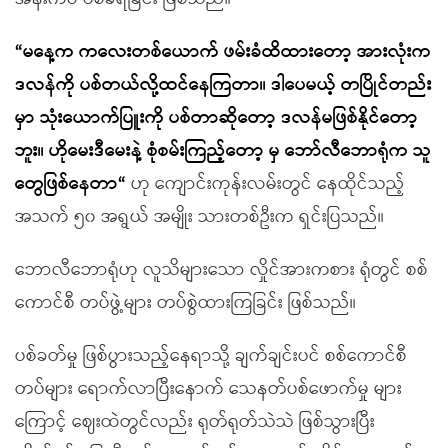
“မနေ့က ကလေးတစ်ယောက် ဖမ်းခံထိထားတော့ အားလုံးက
ဒလန်ကို ပစ်တယ်လို့ထင်နေကြတာ။ ဒါပေမယ့် တပြိုင်တည်း
မှာ သုံးယောက်ပြူးကို ပစ်တာဆိုတော့ ဒလန်မဖြစ်နိုင်တော့
ဘူး။ ဟိုမေးဒီမေးနဲ့ စုံစမ်းကြည့်တော့ မှ ဘော်လီဘောရုံက သူ
တွေဖြစ်နေတာ“
ဟု ကျောင်းကုန်းလမ်းတွင် နေထိုင်သည့်
အသက် ၅၀ အရွယ် အမျိုး သားတစ်ဦးက ရှင်းပြသည်။
ဘောလီဘောရုံဟု လူသိများသော လှိုင်အားကစား ရုံတွင် စစ်
ကောင်စီ တပ်ဖွဲ့များ တပ်စွဲထားကြခြင်း ဖြစ်သည်။
ပစ်ခတ်မှု ဖြစ်ပွားသည့်နေရာသို့ ချက်ချင်းပင် စစ်ကောင်စီ
တပ်များ ရောက်လာပြီးနောက် သေနတ်ပစ်ဖောက်မှု များ
ကြောင့် ဈေးထဲတွင်လည်း ရုတ်ရုတ်သဲသဲ ဖြစ်သွားပြီး