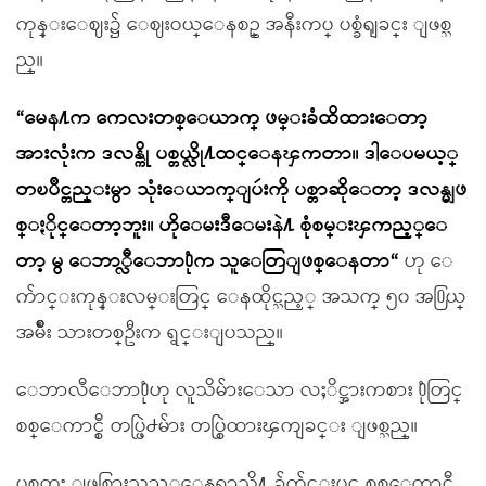
ကုန္းေဈး၌ ေဈးဝယ္ေနစဥ္ အနီးကပ္ ပစ္ခံရျခင္း ျဖစ္သ
ည္။
“မေန႔က ကေလးတစ္ေယာက္ ဖမ္းခံထိထားေတာ့
အားလုံးက ဒလန္ကို ပစ္တယ္လို႔ထင္ေနၾကတာ။ ဒါေပမယ့္
တၿပိဳင္တည္းမွာ သုံးေယာက္ျပဴးကို ပစ္တာဆိုေတာ့ ဒလန္မျဖ
စ္ႏိုင္ေတာ့ဘူး။ ဟိုေမးဒီေမးနဲ႔ စုံစမ္းၾကည့္ေ
တာ့ မွ ေဘာ္လီေဘာ႐ုံက သူေတြျဖစ္ေနတာ“
ဟု ေ
က်ာင္းကုန္းလမ္းတြင္ ေနထိုင္သည့္ အသက္ ၅၀ အ႐ြယ္
အမ်ိဳး သားတစ္ဦးက ရွင္းျပသည္။
ေဘာလီေဘာ႐ုံဟု လူသိမ်ားေသာ လႈိင္အားကစား ႐ုံတြင္
စစ္ေကာင္စီ တပ္ဖြဲ႕မ်ား တပ္စြဲထားၾကျခင္း ျဖစ္သည္။
ပစ္ခတ္မႈ ျဖစ္ပြားသည့္ေနရာသို႔ ခ်က္ခ်င္းပင္ စစ္ေကာင္စီ