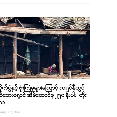
ိုက်ပွဲနှင့် ဗုံးကြဲမှုများကြောင့် ကရင်နီတွင်
စ်ဘေးရှောင် အိမ်ထောင်စု ၂၅၀ နီးပါး တိုး
လာ
August 7, 2026