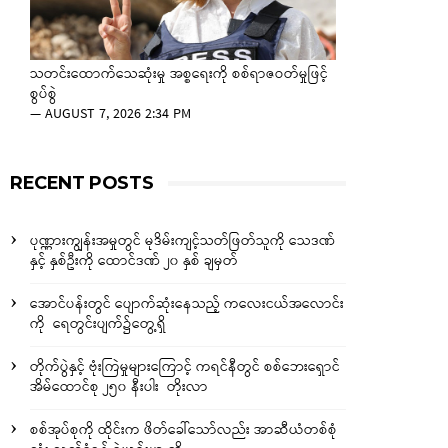
သတင်းထောက်သေဆုံးမှု အစ္စရေးကို စစ်ရာဇဝတ်မှုဖြင့်
စွပ်စွဲ
—
AUGUST 7, 2026 2:34 PM
RECENT POSTS
ပုဏ္ဏားကျွန်းအမှုတွင် မုဒိမ်းကျင့်သတ်ဖြတ်သူကို သေဒဏ်
နှင့် နှစ်ဦးကို ထောင်ဒဏ် ၂၀ နှစ် ချမှတ်
အောင်ပန်းတွင် ပျောက်ဆုံးနေသည့် ကလေးငယ်အလောင်း
ကို ရေတွင်းပျက်၌တွေ့ရှိ
တိုက်ပွဲနှင့် ဗုံးကြဲမှုများကြောင့် ကရင်နီတွင် စစ်ဘေးရှောင်
အိမ်ထောင်စု ၂၅၀ နီးပါး တိုးလာ
စစ်အုပ်စုကို ထိုင်းက ဖိတ်ခေါ်သော်လည်း အာဆီယံတစ်စုံ