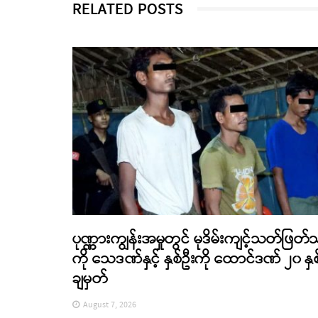
RELATED POSTS
ပုဏ္ဏားကျွန်းအမှုတွင် မုဒိမ်းကျင့်သတ်ဖြတ်
ကို သေဒဏ်နှင့် နှစ်ဦးကို ထောင်ဒဏ် ၂၀ နှစ
ချမှတ်
August 7, 2026