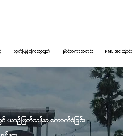
ို
ထုတ်ပြန်ကြေညာချက်
နိုင်ငံတကာသတင်း
NMG အကြောင်း
တွင် ယာဉ်ဖြတ်သန်းခ ကောက်ခံခြင်း
ရပ်နား