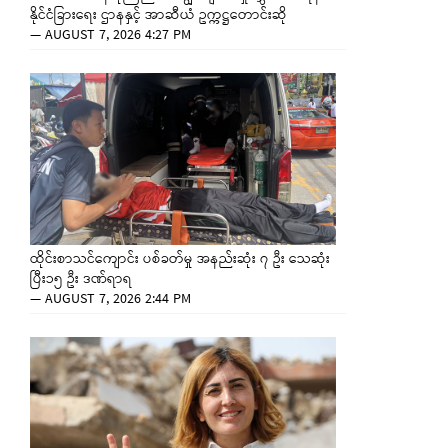
နိုင်ငံခြားရေး ဌာနနှင့် အာဆီယံ ဥက္ကဋ္ဌတောင်းဆို
—
AUGUST 7, 2026 4:27 PM
ထိုင်းစာသင်ကျောင်း ပစ်ခတ်မှု အနည်းဆုံး ၇ ဦး သေဆုံး
ပြီး၁၅ ဦး ဒဏ်ရာရ
—
AUGUST 7, 2026 2:44 PM