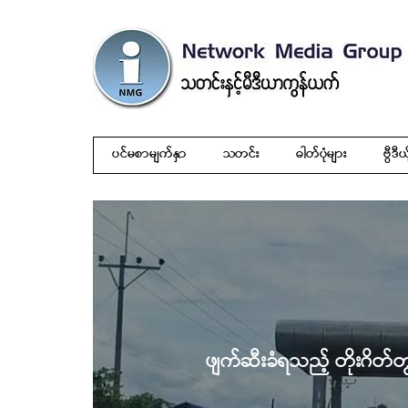
ပင်မစာမျက်နှာ
သတင်း
ဓါတ်ပုံများ
ဗွီဒီယ
ဖျက်ဆီးခံရသည့် တိုးဂိတ်