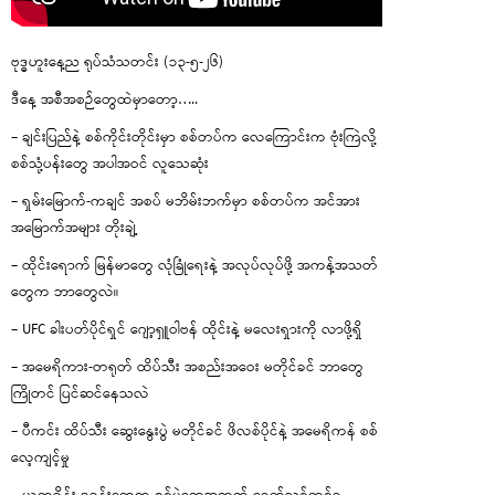
ဗုဒ္ဓဟူးနေ့ည ရုပ်သံသတင်း (၁၃-၅-၂၆)
ဒီနေ့ အစီအစဉ်တွေထဲမှာတော့…..
– ချင်းပြည်နဲ့ စစ်ကိုင်းတိုင်းမှာ စစ်တပ်က လေကြောင်းက ဗုံးကြဲလို့
စစ်သုံ့ပန်းတွေ အပါအဝင် လူသေဆုံး
– ရှမ်းမြောက်-ကချင် အစပ် မဘိမ်းဘက်မှာ စစ်တပ်က အင်အား
အမြောက်အများ တိုးချဲ့
– ထိုင်းရောက် မြန်မာတွေ လုံခြုံရေးနဲ့ အလုပ်လုပ်ဖို့ အကန့်အသတ်
တွေက ဘာတွေလဲ။
– UFC ခါးပတ်ပိုင်ရှင် ဂျော့ရှူဝါဗန် ထိုင်းနဲ့ မလေးရှားကို လာဖို့ရှိ
– အမေရိကား-တရုတ် ထိပ်သီး အစည်းအဝေး မတိုင်ခင် ဘာတွေ
ကြိုတင် ပြင်ဆင်နေသလဲ
– ပီကင်း ထိပ်သီး ဆွေးနွေးပွဲ မတိုင်ခင် ဖိလစ်ပိုင်နဲ့ အမေရိကန် စစ်
လေ့ကျင့်မှု