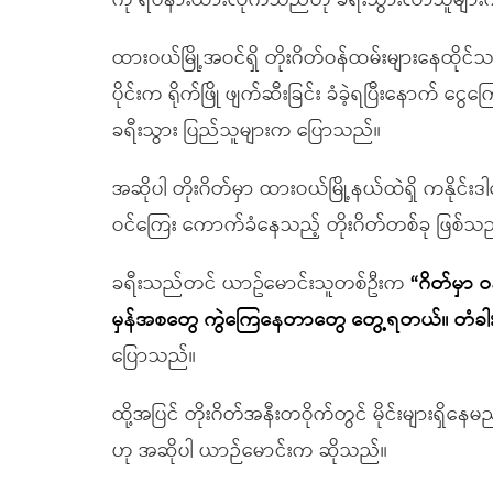
ကို ရပ်နားထားလိုက်သည်ဟု ခရီးသွားလာသူမျာ
ထားဝယ်မြို့အဝင်ရှိ တိုးဂိတ်ဝန်ထမ်းများနေထိုင
ပိုင်းက ရိုက်ဖြို ဖျက်ဆီးခြင်း ခံခဲ့ရပြီးနောက်
ခရီးသွား ပြည်သူများက ပြောသည်။
အဆိုပါ တိုးဂိတ်မှာ ထားဝယ်မြို့နယ်ထဲရှိ ကနိုင်းဒါက
ဝင်ကြေး ကောက်ခံနေသည့် တိုးဂိတ်တစ်ခု ဖြစ်သ
ခရီးသည်တင် ယာဥ်မောင်းသူတစ်ဦးက
“
ဂိတ်မှာ 
မှန်အစတွေ ကွဲကြေနေတာတွေ တွေ့ရတယ်။ တံခါးပေ
ပြောသည်။
ထို့အပြင် တိုးဂိတ်အနီးတဝိုက်တွင် မိုင်းများရ
ဟု အဆိုပါ ယာဉ်မောင်းက ဆိုသည်။