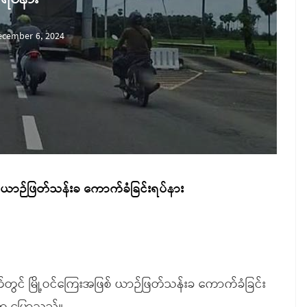
ecember 6, 2024
် ယာဉ်ဖြတ်သန်းခ ကောက်ခံခြင်းရပ်နား
တ်တွင် မြို့ဝင်ကြေးအဖြစ် ယာဉ်ဖြတ်သန်းခ ကောက်ခံခြင်း