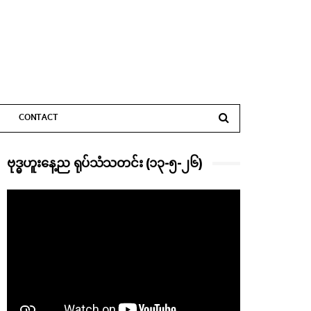
CONTACT
ဗုဒ္ဓဟူးနေ့ည ရုပ်သံသတင်း (၁၃-၅-၂၆)