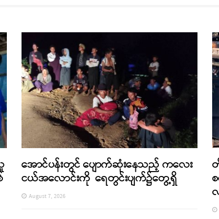
သူ
အောင်ပန်းတွင် ပျောက်ဆုံးနေသည့် ကလေး
တ
်
ငယ်အလောင်းကို ရေတွင်းပျက်၌တွေ့ရှိ
စ
August 7, 2026