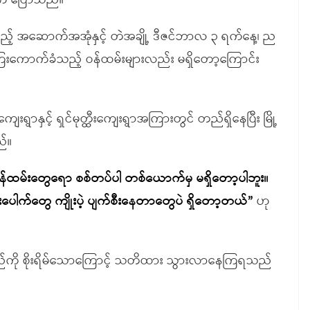
းက ပြောသည်။
်သည့် အဆောက်အအုံနှင့် တဲအချို့ ဒီဇင်ဘာလ ၃ ရက်နေ့၊ ည
 ငွေကြေးကောက်ခံသည့် ဝန်ထမ်းများလည်း မရှိတော့ကြောင်း
ျေးရွာနှင့် ရှင်မုတ္ထီးကျေးရွာအကြားတွင် တည်ရှိနေပြီး မြို့
ည်။
ဝန်ထမ်းတွေရော စစ်တပ်ပါ တစ်ယောက်မှ မရှိတော့ပါဘူး။
ါက်တွေ ကျိုးပဲ့ ပျက်စီးနေတာတွေပဲ ရှိတော့တယ်
”
ဟု
ှိနေမည်ကို စိုးရိမ်သောကြောင့် သတိထား သွားလာနေကြရသည်