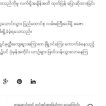
းသည်ကိုမူ လက်ရှိအချိန်အထိ ထုတ်ပြန် ပြောဆိုထားခြင်း
့သောင်းသွား ပြည်ထောင်စု လမ်းမကြီးပေါ်ရှိ မဇော
းရှို့ခံခဲ့ရသေးသည်။
နှင့် ရှင်မုတ္ထီးကျေးရွာအကြားက မြို့ဝင်ကြေး ကောက်ခံနေသည့်
နေ့၌ပင် ပုံမှန်အတိုင်း ယာဥ်များ ဖြတ်သန်းသွားလာနေကြ
ဖားဆောင်းတွင် တပ်အင်အားဖြည့်ကာ လေကြောင်း