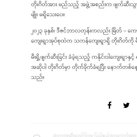
တိုးဂိတ်အား မည်သည့် အဖွဲ့အစည်းက ဖျက်ဆီးသွာ
မျိုး မရှိသေးပေ။
၂၀၂၃ ခုနှစ်၊ ဒီဇင်ဘာလတုန်းကလည်း မြိတ် – ကော
ကျေးရွာအုပ်စုထဲက သကန်ကျေးရွာရှိ တိုးဂိတ်ကို မီ
မီးရှို့ဖျက်ဆီးခြင်း ခံခဲ့ရသည့် ကနိုင်းဒါကျေးရွာ
အဆိုပါ တိုးဂိတ်မှာ တိုက်ခိုက်ခံရပြီး နောက်တစ်
သည်။
အတားအဆီးတွေကြားမှ ပြည်နယ်အားကောင်းရေး