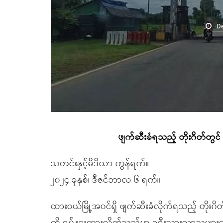
D
ဖျက်ဆီးခံရသည့် တိုးဂိတ်တွင
သတင်းနှင့်မီဒီယာ ကွန်ရက်။
၂၀၂၄ ခုနှစ်၊ ဒီဇင်ဘာလ ၆ ရက်။
ထားဝယ်မြို့အဝင်ရှိ ဖျက်ဆီးခံလိုက်ရသည့် တိုးဂိ