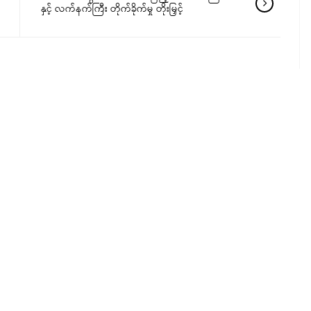
နှင့် လက်နက်ကြီး တိုက်ခိုက်မှု တိုးမြှင့်