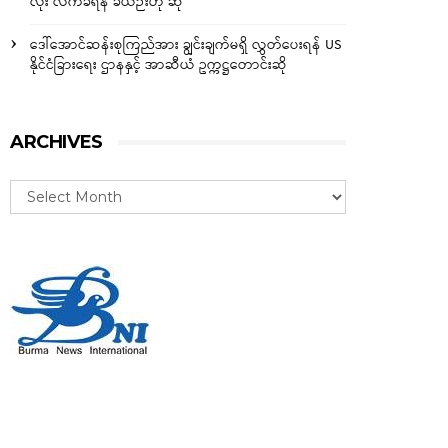
လုံး လက်ခံရန် ခဲယဉ်းဟု ဆို
ဒေါ်အောင်ဆန်းစုကြည်အား ချွင်းချက်မရှိ လွှတ်ပေးရန် US
နိုင်ငံခြားရေး ဌာနနှင့် အာဆီယံ ဥက္ကဋ္ဌတောင်းဆို
ARCHIVES