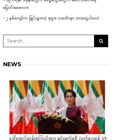
– ယူကရိန်း ဒရုန်းတွေက စစ်ပွဲတွေအတွက် ခေတ်သစ်တစ်ခု
ပြောင်းစေမလား
– ၂ နှစ်ကျော်က မြုပ်သွားတဲ့ ရုရှား သင်္ဘောမှာ ဘာတွေပါသလဲ
NEWS
ဒေါ်အောင်ဆန်းစုကြည်အား ချွင်းချက်မရှိ လွှတ်ပေးရန် US