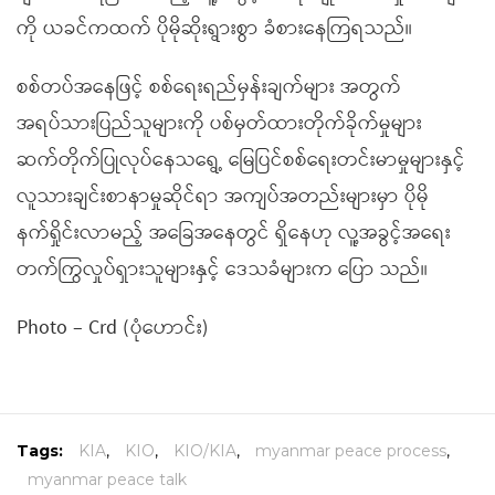
ကို ယခင်ကထက် ပိုမိုဆိုးရွားစွာ ခံစားနေကြရသည်။
စစ်တပ်အနေဖြင့် စစ်ရေးရည်မှန်းချက်များ အတွက်
အရပ်သားပြည်သူများကို ပစ်မှတ်ထားတိုက်ခိုက်မှုများ
ဆက်တိုက်ပြုလုပ်နေသရွေ့ မြေပြင်စစ်ရေးတင်းမာမှုများနှင့်
လူသားချင်းစာနာမှုဆိုင်ရာ အကျပ်အတည်းများမှာ ပိုမို
နက်ရှိုင်းလာမည့် အခြေအနေတွင် ရှိနေဟု လူ့အခွင့်အရေး
တက်ကြွလှုပ်ရှားသူများနှင့် ဒေသခံများက ပြော သည်။
Photo – Crd (ပုံဟောင်း)
Tags:
KIA
,
KIO
,
KIO/KIA
,
myanmar peace process
,
myanmar peace talk