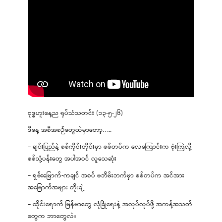
ဗုဒ္ဓဟူးနေ့ည ရုပ်သံသတင်း (၁၃-၅-၂၆)
ဒီနေ့ အစီအစဉ်တွေထဲမှာတော့…..
– ချင်းပြည်နဲ့ စစ်ကိုင်းတိုင်းမှာ စစ်တပ်က လေကြောင်းက ဗုံးကြဲလို့
စစ်သုံ့ပန်းတွေ အပါအဝင် လူသေဆုံး
– ရှမ်းမြောက်-ကချင် အစပ် မဘိမ်းဘက်မှာ စစ်တပ်က အင်အား
အမြောက်အများ တိုးချဲ့
– ထိုင်းရောက် မြန်မာတွေ လုံခြုံရေးနဲ့ အလုပ်လုပ်ဖို့ အကန့်အသတ်
တွေက ဘာတွေလဲ။