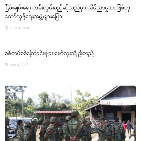
ငြိမ်းချမ်းရေး ကမ်းလှမ်းမည်ဆိုသည်မှာ လိမ်ညာမှုသာဖြစ်ဟု
တော်လှန်ရေးအဖွဲ့များပြော
June 4, 2026
စစ်တပ်စစ်ကြောင်းများ မော်လူးသို့ ဦးတည်
May 4, 2026