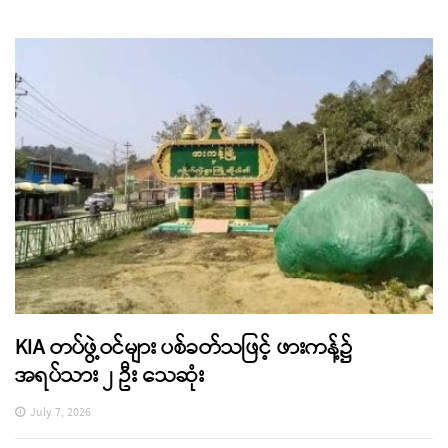
KIA တပ်ဖွဲ့ဝင်များ ပစ်ခတ်သဖြင့် ဖားကန့်၌
အရပ်သား ၂ ဦး သေဆုံး
July 7, 2026