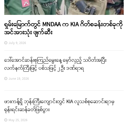
ရှမ်းမြောက်တွင် MNDAA က KIA ဂိတ်စခန်းတစ်ခုကို
အင်အားသုံး ဖျက်ဆီး
July 9, 2026
ဒေါ်အောင်ဆန်းစုကြည်မွေးနေ့ မှော်လှည့် သပိတ်အပြီး
လက်နက်ကြီးဖြင့် ပစ်သဖြင့် ၂ ဦး ဒဏ်ရာရ
June 19, 2026
ဖားကန့်ရှိ ဘုန်းကြီးကျောင်းတွင် KIA လူသစ်စုဆောင်းရာမှ
ရုန်းရင်းဆန်ခတ်ဖြစ်ပွား
May 25, 2026