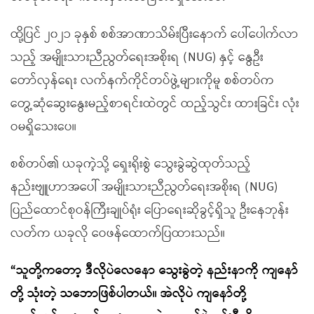
ထို့ပြင် ၂၀၂၁ ခုနှစ် စစ်အာဏာသိမ်းပြီးနောက် ပေါ်ပေါက်လာ
သည့် အမျိုးသားညီညွတ်ရေးအစိုးရ (NUG) နှင့် နွေဦး
တော်လှန်ရေး လက်နက်ကိုင်တပ်ဖွဲ့များကိုမူ စစ်တပ်က
တွေ့ဆုံဆွေးနွေးမည့်စာရင်းထဲတွင် ထည့်သွင်း ထားခြင်း လုံး
ဝမရှိသေးပေ။
စစ်တပ်၏ ယခုကဲ့သို့ ရှေးရိုးစွဲ သွေးခွဲဆွဲထုတ်သည့်
နည်းဗျူဟာအပေါ် အမျိုးသားညီညွတ်ရေးအစိုးရ (NUG)
ပြည်ထောင်စုဝန်ကြီးချုပ်ရုံး ပြောရေးဆိုခွင့်ရှိသူ ဦးနေဘုန်း
လတ်က ယခုလို ဝေဖန်ထောက်ပြထားသည်။
“
သူတို့ကတော့ ဒီလိုပဲလေနော သွေးခွဲတဲ့ နည်းနာကို ကျနော်
တို့ သုံးတဲ့ သဘောဖြစ်ပါတယ်။ အဲလိုပဲ ကျနော်တို့