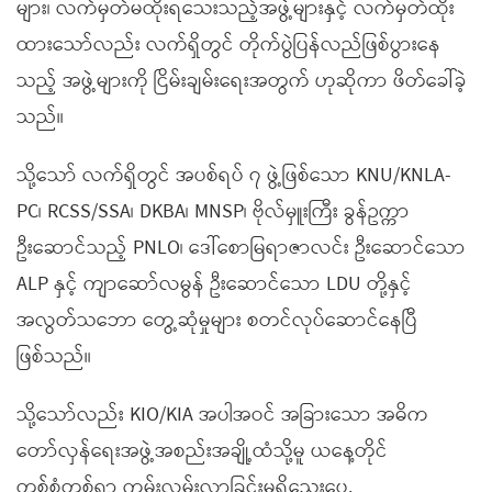
များ၊ လက်မှတ်မထိုးရသေးသည့်အဖွဲ့များနှင့် လက်မှတ်ထိုး
ထားသော်လည်း လက်ရှိတွင် တိုက်ပွဲပြန်လည်ဖြစ်ပွားနေ
သည့် အဖွဲ့များကို ငြိမ်းချမ်းရေးအတွက် ဟုဆိုကာ ဖိတ်ခေါ်ခဲ့
သည်။
သို့သော် လက်ရှိတွင် အပစ်ရပ် ၇ ဖွဲ့ဖြစ်သော KNU/KNLA-
PC၊ RCSS/SSA၊ DKBA၊ MNSP၊ ဗိုလ်မှူးကြီး ခွန်ဥက္ကာ
ဦးဆောင်သည့် PNLO၊ ဒေါ်စောမြရာဇာလင်း ဦးဆောင်သော
ALP နှင့် ကျာဆော်လမွန် ဦးဆောင်သော LDU တို့နှင့်
အလွတ်သဘော တွေ့ဆုံမှုများ စတင်လုပ်ဆောင်နေပြီ
ဖြစ်သည်။
သို့သော်လည်း KIO/KIA အပါအဝင် အခြားသော အဓိက
တော်လှန်ရေးအဖွဲ့အစည်းအချို့ထံသို့မူ ယနေ့တိုင်
တစ်စုံတစ်ရာ ကမ်းလှမ်းလာခြင်းမရှိသေးပေ.