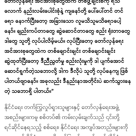
တော်လှန်ရေး အင်အားစုတွေထဲက တစ်ဖွဲ့ချင်းစီကို ရသ
လောက် နည်းလမ်းပေါင်းစုံနဲ့ ကျနော်တို့ ပေါ်ပေါ်တင် တင်
ရော နောက်ပြီးတော့ အခြားသော လူမသိသူမသိရောပေါ့
နော်။ ချည်းကပ်တာတွေ ဆွဲဆောင်တာတွေ စည်း ရုံးတာတွေ
ဒါတွေ သူတို့ လုပ်ပါလိမ့်မယ်။ လုပ်ပြီးတော့ တော်လှန်ရေး
အင်အားစုတွေထဲက တစ်ချောင်းချင်း တစ်ချောင်းချင်း
ဆွဲထုတ်ပြီးတော့ ဒီညီညွတ်မှု စည်းလုံးမှုကို ဒါ ပျက်အောင်
ဆောင်ရွက်တဲ့သဘောလို့ ဒါက ဒီလိုပဲ သူတို့ လုပ်နေကျ ဖြစ်
ပါတယ်ဗျာနော်။ အခုလည်း ဒီနည်းနာအတိုင်းပဲ ဆက်သွားနေ
တဲ့ သဘောရှိ ပါတယ်။
”
နိုင်ငံရေး တက်ကြွလှုပ်ရှားသူများနှင့် တော်လှန်ရေးအဖွဲ့
အစည်းများကမူ စစ်တပ်၏ ကမ်းလှမ်းချက်သည် ၎င်းတို့
ရင်ဆိုင်နေရသည့် စစ်ရေး၊ နိုင်ငံရေး အကျပ်အတည်းများကို