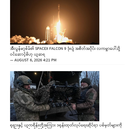
အီလွန်မာ့စ်ခ်၏ SPACEX FALCON 9 ဒုံးပျံ အစိတ်အပိုင်း လကမ္ဘာပေါ်သို့
ဝင်ဆောင့်မိဟု ယူဆရ
—
AUGUST 6, 2026 4:21 PM
ရုရှားနှင့် ယူကရိန်းတို့အကြား ဒရုန်းထုတ်လုပ်ရေးဆိုင်ရာ ပစ်မှတ်များကို