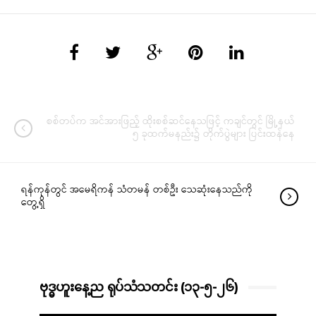
စစ်တပ်က အင်အားဖြည့် ထိုးစစ်ဆင်နေသဖြင့် ကချင်တွင် မြို့နယ်
၅ ခုထက်မနည်း၌ တိုက်ပွဲများ ပြင်းထန်နေ
ရန်ကုန်တွင် အမေရိကန် သံတမန် တစ်ဦး သေဆုံးနေသည်ကို
တွေ့ရှိ
ဗုဒ္ဓဟူးနေ့ည ရုပ်သံသတင်း (၁၃-၅-၂၆)