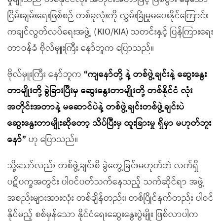
ငြိမ်းချမ်းရေးဖြစ်စဉ် တစ်ခုလုံးကို လွှမ်းခြုံမှုမပေးနိုင်ကြောင်း
ကချင်လွတ်လပ်ရေးအဖွဲ့ (KIO/KIA) သတင်းနှင့် ပြန်ကြားရေး
တာဝန်ခံ ဗိုလ်မှူးကြီး နော်ဘူက ပြောသည်။
ဗိုလ်မှူးကြီး နော်ဘူက
“
ကျနော်တို့ နဲ့ တစ်ဖွဲ့ချင်းနဲ့ ဆွေးနွေး
တာမျိုးတို့ ခွဲခြားပြီးမှ ဆွေးနွေးတာမျိုးတို့ တစ်နိုင်ငံ လုံး
အတိုင်းအတာနဲ့ မဆောင်ပဲနဲ့ တစ်ဖွဲ့ချင်းတစ်ဖွဲ့ချင်းပဲ
ဆွေးနွေးတာမျိုးဆိုတော့ သိပ်ပြီးမှ ထူးခြားမှု ရှိမှာ မဟုတ်ဘူး
နော်
”
ဟု ပြောသည်။
သို့သော်လည်း တစ်ဖွဲ့ချင်းစီ ခွဲတွေ့ခြင်းမဟုတ်ဘဲ လက်ရှိ
ပဋိပက္ခအတွင်း ပါဝင်ပတ်သက်နေသည့် သက်ဆိုင်ရာ အဖွဲ့
အစည်းများအားလုံး တစ်ချိန်တည်း၊ တစ်ပြိုင်နက်တည်း ပါဝင်
နိုင်မည့် စစ်မှန်သော နိုင်ငံရေးဆွေးနွေးပွဲမျိုး ဖြစ်လာပါက