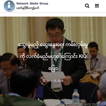
Men
သွေးခွဲမည့် ဆွေးနွေးရေး ကမ်းလှမ်းမှု
ကို လက်ခံမည်မဟုတ်ကြောင်း KIO
ပြော
June 10, 2026