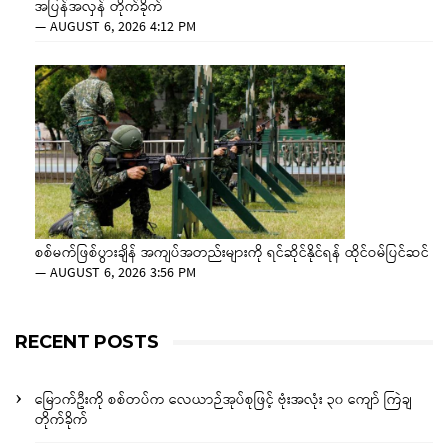
အပြန်အလှန် တိုက်ခိုက်
—
AUGUST 6, 2026 4:12 PM
စစ်မက်ဖြစ်ပွားချိန် အကျပ်အတည်းများကို ရင်ဆိုင်နိုင်ရန် ထိုင်ဝမ်ပြင်ဆင်
—
AUGUST 6, 2026 3:56 PM
RECENT POSTS
မြောက်ဦးကို စစ်တပ်က လေယာဉ်အုပ်စုဖြင့် ဗုံးအလုံး ၃၀ ကျော် ကြဲချ
တိုက်ခိုက်