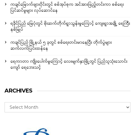
ကချင်မြောက်ဖျားပိုင်းတွင် စစ်အုပ်စုက အင်အားဖြည့်တင်းကာ စစ်ရေး
ပြင်ဆင်မှုများ လုပ်ဆောင်နေ
ရခိုင်ပြည် မြေပုံတွင် မိုးဆက်တိုက်ရွာသွန်းမှုကြောင့် ကျေးရွာအချို့ ရေကြီး
နစ်မြုပ်
ကချင်ပြည် မြို့နယ် ၅ ခုတွင် စစ်ရေးတင်းမာနေပြီး တိုက်ပွဲများ
ဆက်လက်ပြင်းထန်နေ
ရေကာတာ ကျိုးပေါက်မှုကြောင့် လေးမျက်နှာမြို့တွင် ပြည်သူသုံးသောင်း
ကျော် ရေဘေးသင့်
ARCHIVES