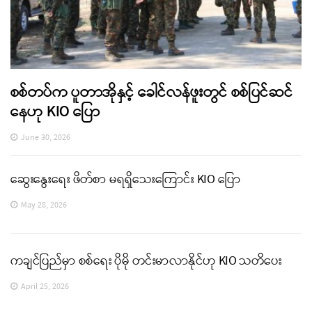
စစ်တပ်က ပူတာအိုနှင့် ခေါင်လန်ဖူးတွင် စစ်ပြင်ဆင်
နေဟု KIO ပြော
June 30, 2026
ဆွေးနွေးရေး ဖိတ်စာ မရရှိသေးကြောင်း KIO ပြော
May 28, 2026
ကချင်ပြည်မှာ စစ်ရေး ပိုမို တင်းမာလာနိုင်ဟု KIO သတိပေး
April 25, 2026