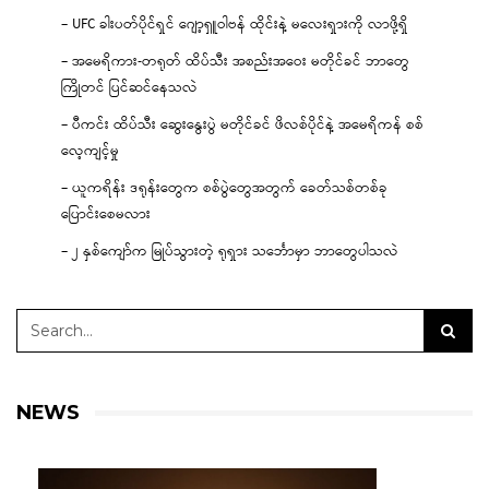
– UFC ခါးပတ်ပိုင်ရှင် ဂျော့ရှူဝါဗန် ထိုင်းနဲ့ မလေးရှားကို လာဖို့ရှိ
– အမေရိကား-တရုတ် ထိပ်သီး အစည်းအဝေး မတိုင်ခင် ဘာတွေ
ကြိုတင် ပြင်ဆင်နေသလဲ
– ပီကင်း ထိပ်သီး ဆွေးနွေးပွဲ မတိုင်ခင် ဖိလစ်ပိုင်နဲ့ အမေရိကန် စစ်
လေ့ကျင့်မှု
– ယူကရိန်း ဒရုန်းတွေက စစ်ပွဲတွေအတွက် ခေတ်သစ်တစ်ခု
ပြောင်းစေမလား
– ၂ နှစ်ကျော်က မြုပ်သွားတဲ့ ရုရှား သင်္ဘောမှာ ဘာတွေပါသလဲ
NEWS