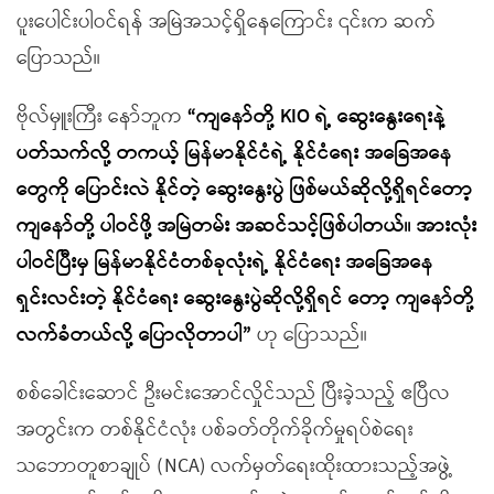
ပူးပေါင်းပါဝင်ရန် အမြဲအသင့်ရှိနေကြောင်း ၎င်းက ဆက်
ပြောသည်။
ဗိုလ်မှူးကြီး နော်ဘူက
“
ကျနော်တို့
KIO
ရဲ့ ဆွေးနွေးရေးနဲ့
ပတ်သက်လို့ တကယ့် မြန်မာနိုင်ငံရဲ့ နိုင်ငံရေး အခြေအနေ
တွေကို ပြောင်းလဲ နိုင်တဲ့ ဆွေးနွေးပွဲ ဖြစ်မယ်ဆိုလို့ရှိရင်တော့
ကျနော်တို့ ပါဝင်ဖို့ အမြဲတမ်း အဆင်သင့်ဖြစ်ပါတယ်။ အားလုံး
ပါဝင်ပြီးမှ မြန်မာနိုင်ငံတစ်ခုလုံးရဲ့ နိုင်ငံရေး အခြေအနေ
ရှင်းလင်းတဲ့ နိုင်ငံရေး ဆွေးနွေးပွဲဆိုလို့ရှိရင် တော့ ကျနော်တို့
လက်ခံတယ်လို့ ပြောလိုတာပါ
”
ဟု ပြောသည်။
စစ်ခေါင်းဆောင် ဦးမင်းအောင်လှိုင်သည် ပြီးခဲ့သည့် ဧပြီလ
အတွင်းက တစ်နိုင်ငံလုံး ပစ်ခတ်တိုက်ခိုက်မှုရပ်စဲရေး
သဘောတူစာချုပ် (NCA) လက်မှတ်ရေးထိုးထားသည့်အဖွဲ့