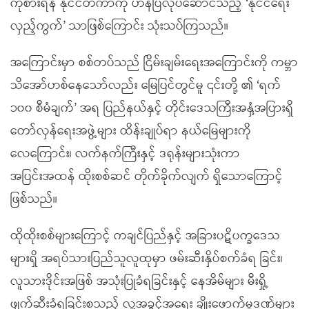
ကုစားရန် နိုင်ငံတကာကို ဟန်ပြလုပ်ဆောင်သည့် ‘နိုင်ငံရေး
လှည့်ကွက်’ သာဖြစ်ကြောင်း သုံးသပ်ကြသည်။
အကြောင်းမှာ စစ်တပ်သည် ငြိမ်းချမ်းရေးအကြောင်းကို ကမ္ဘာ
သိအော်ဟစ်နေသော်လည်း မြေပြင်တွင်မူ ၎င်းတို့ ၏ ‘ရက်
၁၀၀ စီမံချက်’ အရ ပြည်နယ်နှင့် တိုင်းဒေသကြီးအနှံ့အပြားရှိ
တော်လှန်ရေးအဖွဲ့များ ထိန်းချုပ်ရာ နယ်မြေများကို
လေကြောင်း၊ လက်နက်ကြီးနှင့် ဒရုန်းများသုံးကာ
အပြင်းအထန် ထိုးစစ်ဆင် တိုက်ခိုက်လျက် ရှိသောကြောင့်
ဖြစ်သည်။
ထိုထိုးစစ်များကြောင့် ကချင်ပြည်နှင့် အခြားပဋိပက္ခဒေသ
များရှိ အရပ်သားပြည်သူလူထုမှာ ဖမ်းဆီးနှိပ်စက်ခံရ ခြင်း၊
လူသားဒိုင်းအဖြစ် အသုံးပြုခံရခြင်းနှင့် နေအိမ်များ မီးရှို့
ဖျက်ဆီးခံရခြင်းစသည့် လူ့အခွင့်အရေး ချိုးဖောက်မှုဒဏ်များ