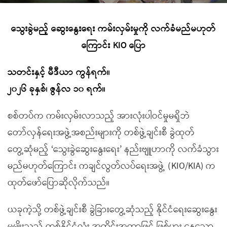
သွေးခွဲမည့် ဆွေးနွေးရေး ကမ်းလှမ်းမှုကို လက်ခံမည်မဟုတ်
ကြောင်း
KIO
ပြော
သတင်းနှင့် မီဒီယာ ကွန်ရက်။
၂၀၂၆ ခုနှစ်၊ ဇွန်လ ၁၀ ရက်။
စစ်တပ်က ကမ်းလှမ်းလာသည့် အားလုံးပါဝင်မှုမရှိဘဲ
တော်လှန်ရေးအဖွဲ့အစည်းများကို တစ်ဖွဲ့ချင်းစီ ခွဲထုတ်
တွေ့ဆုံမည့် ‘သွေးခွဲဆွေးနွေးရေး’ နည်းဗျူဟာကို လက်ခံသွား
မည်မဟုတ်ကြောင်း ကချင်လွတ်လပ်ရေးအဖွဲ့ (KIO/KIA) က
ထုတ်ဖော်ပြောဆိုလိုက်သည်။
ယခုကဲ့သို့ တစ်ဖွဲ့ချင်းစီ ခွဲခြားတွေ့ဆုံသည့် နိုင်ငံရေးဆွေးနွေး
မှုမျိုးသည် တစ်နိုင်ငံလုံး အတိုင်းအတာဖြင့် ဖြစ်ပွား နေသော