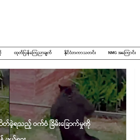
ို
ထုတ်ပြန်ကြေညာချက်
နိုင်ငံတကာသတင်း
NMG အကြောင်း
်ခဲ့ရသည့် ဝက်ဝံ ခြိမ်းခြောက်မှုကို
န် ဖယ်ရှား