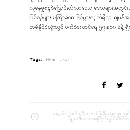
လူနေမှုစနစ်ပြောင်းလဲလာသော ဒေသများအတွင်းသိ
ဖြစ်စဉ်များ မကြာခဏ ဖြစ်ပွားလျက်ရှိရာ၊ ဂျပန်
တစ်နိုင်ငံလုံးတွင် ဝက်ဝံကောင်ရေ ၅၇,၈၀၀ ခန့် ရ
Tags:
Bear
,
Japan
တရုတ်-မြောက်ကိုရီးယား ထိပ်သီးဆွေးနွေးပွဲတွင်
နျူကလီးယား အကြောင်း နှုတ်ဆိတ်နေ