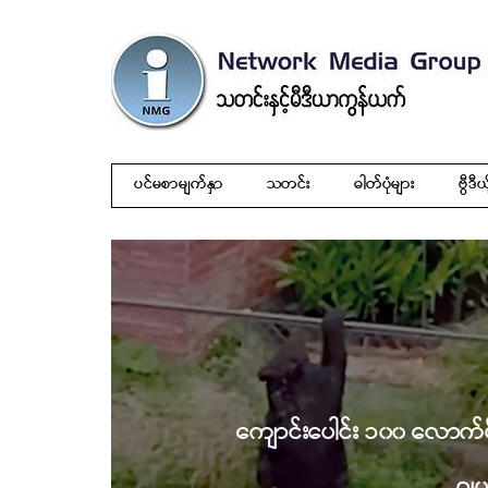
ပင်မစာမျက်နှာ
သတင်း
ဓါတ်ပုံများ
ဗွီဒီယ
ကျောင်းပေါင်း ၁၀၀ လောက်ပိတ
ဂျပ