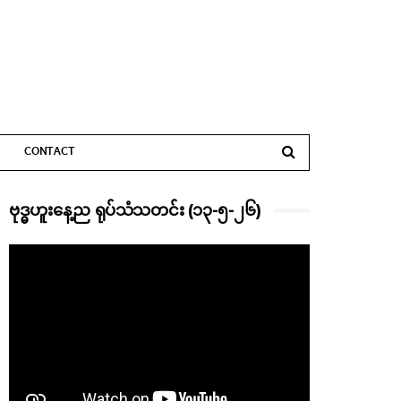
CONTACT
ဗုဒ္ဓဟူးနေ့ည ရုပ်သံသတင်း (၁၃-၅-၂၆)