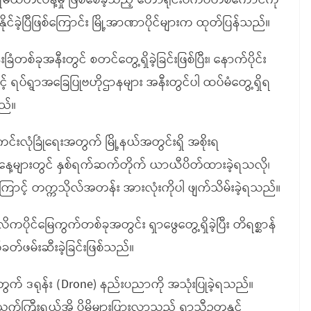
်ထိတ်လန့်မှု ဖြစ်စေခဲ့သည့် တောရိုင်းဝက်ဝံတစ်ကောင်ကို
ဆီးနိုင်ခဲ့ပြီဖြစ်ကြောင်း မြို့အာဏာပိုင်များက ထုတ်ပြန်သည်။
တစ်ခုအနီးတွင် စတင်တွေ့ရှိခဲ့ခြင်းဖြစ်ပြီး၊ နောက်ပိုင်း
့် ရပ်ရွာအခြေပြုဗဟိုဌာနများ အနီးတွင်ပါ ထပ်မံတွေ့ရှိရ
သည်။
်းလုံခြုံရေးအတွက် မြို့နယ်အတွင်းရှိ အစိုးရ
်္ဂါနေ့များတွင် နှစ်ရက်ဆက်တိုက် ယာယီပိတ်ထားခဲ့ရသလို၊
ြောင့် တက္ကသိုလ်အတန်း အားလုံးကိုပါ ဖျက်သိမ်းခဲ့ရသည်။
ဂ္ဂလိကပိုင်မြေကွက်တစ်ခုအတွင်း ရှာဖွေတွေ့ရှိခဲ့ပြီး တိရစ္ဆာန်
်ဖမ်းဆီးခဲ့ခြင်းဖြစ်သည်။
ွက် ဒရုန်း (Drone) နည်းပညာကို အသုံးပြုခဲ့ရသည်။
်ကြီးရွယ်အို ပိုမိုများပြားလာသည့် ရာသီဥတုနှင့်