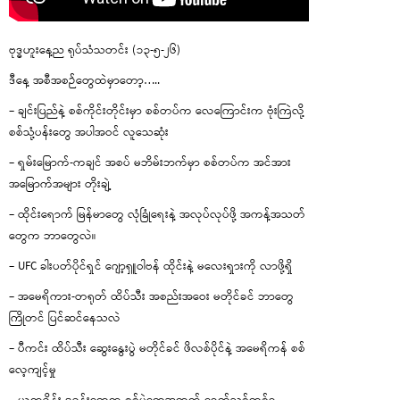
ဗုဒ္ဓဟူးနေ့ည ရုပ်သံသတင်း (၁၃-၅-၂၆)
ဒီနေ့ အစီအစဉ်တွေထဲမှာတော့…..
– ချင်းပြည်နဲ့ စစ်ကိုင်းတိုင်းမှာ စစ်တပ်က လေကြောင်းက ဗုံးကြဲလို့
စစ်သုံ့ပန်းတွေ အပါအဝင် လူသေဆုံး
– ရှမ်းမြောက်-ကချင် အစပ် မဘိမ်းဘက်မှာ စစ်တပ်က အင်အား
အမြောက်အများ တိုးချဲ့
– ထိုင်းရောက် မြန်မာတွေ လုံခြုံရေးနဲ့ အလုပ်လုပ်ဖို့ အကန့်အသတ်
တွေက ဘာတွေလဲ။
– UFC ခါးပတ်ပိုင်ရှင် ဂျော့ရှူဝါဗန် ထိုင်းနဲ့ မလေးရှားကို လာဖို့ရှိ
– အမေရိကား-တရုတ် ထိပ်သီး အစည်းအဝေး မတိုင်ခင် ဘာတွေ
ကြိုတင် ပြင်ဆင်နေသလဲ
– ပီကင်း ထိပ်သီး ဆွေးနွေးပွဲ မတိုင်ခင် ဖိလစ်ပိုင်နဲ့ အမေရိကန် စစ်
လေ့ကျင့်မှု