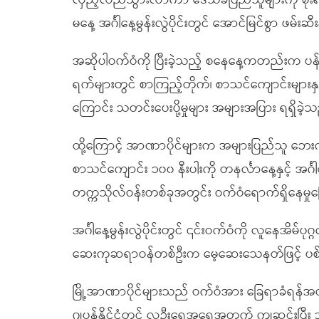
လှည့်လည်သွားလာကာ ဒေသခံပြည်သူများကို စိုးရိမ
မနေ့ အင်္ဂါနေ့မွန်းလွဲပိုင်းတွင် အောင်မြင်စွာ ဖမ်း
အဆိုပါဝက်ဝံကို ပြီးခဲ့သည့် စနေနေ့ကတည်းက ပန်းခြံ
ရက်များတွင် စာကြည့်တိုက်၊ စာသင်ကျောင်းများနှင
ကြောင်း သတင်းပေးပို့မှုများ အများအပြား ရရှိခဲ့
ထို့ကြောင့် အာဏာပိုင်များက အများပြည်သူ ဘေးကင
စာသင်ကျောင်း ၁၀၀ နီးပါးကို တနင်္လာနေ့နှင့် အင
တက္ကသိုလ်ဝန်းတစ်ခုအတွင်း ဝက်ဝံရောက်ရှိနေမှုက
အင်္ဂါနေ့မွန်းလွဲပိုင်းတွင် ၎င်းဝက်ဝံကို လူနေအိမ်ပု
ဆေးကုဆရာဝန်တစ်ဦးက မေ့ဆေးသေနတ်ဖြင့် ပစ်ခတ
မြို့အာဏာပိုင်များသည် ဝက်ဝံအား ခြေရာခံရန်အတ
ဂျပန်နိုင်ငံတွင် လူဦးရေအရေအတွက် ကျဆင်းပြီး သက