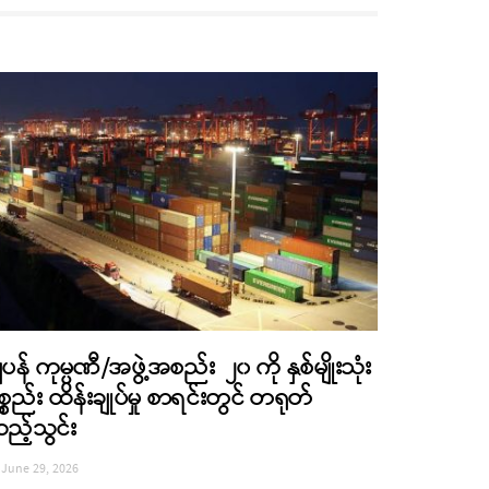
ျပန် ကုမ္ပဏီ/အဖွဲ့အစည်း ၂၀ ကို နှစ်မျိုးသုံး
စ္စည်း ထိန်းချုပ်မှု စာရင်းတွင် တရုတ်
ည့်သွင်း
June 29, 2026