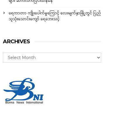
များ ဆက်လက်ပြင်းထန်နေ
ရေကာတာ ကျိုးပေါက်မှုကြောင့် လေးမျက်နှာမြို့တွင် ပြည်
သူသုံးသောင်းကျော် ရေဘေးသင့်
ARCHIVES