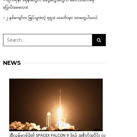
– ယူကရိန်း ဒရုန်းတွေက စစ်ပွဲတွေအတွက် ခေတ်သစ်တစ်ခု
ပြောင်းစေမလား
– ၂ နှစ်ကျော်က မြုပ်သွားတဲ့ ရုရှား သင်္ဘောမှာ ဘာတွေပါသလဲ
NEWS
အီလွန်မာ့စ်ခ်၏ SPACEX FALCON 9 ဒုံးပျံ အစိတ်အပိုင်း လ