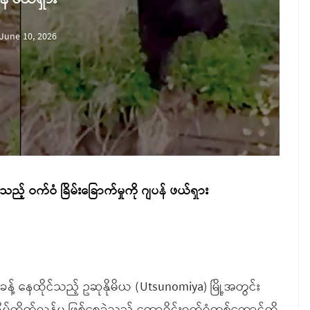
June 10, 2026
့် ဝက်ဝံ ခြိမ်းခြောက်မှုကို ဂျပန် ဖယ်ရှား
်းခန့် နေထိုင်သည့် ဥဆုနိုမိယ (Utsunomiya) မြို့အတွင်း