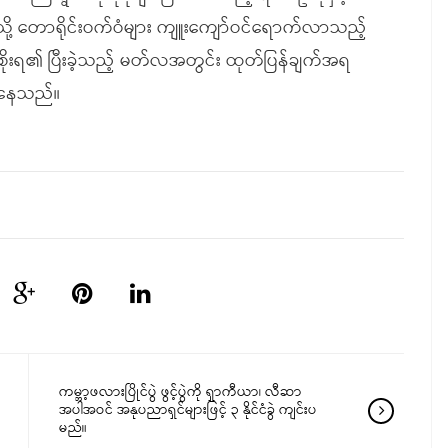
ု့ တောရိုင်းဝက်ဝံများ ကျူးကျော်ဝင်ရောက်လာသည့်
အစိုးရ၏ ပြီးခဲ့သည့် မတ်လအတွင်း ထုတ်ပြန်ချက်အရ
ှိနေသည်။
ကမ္ဘာ့ဖလားပြိုင်ပွဲ ဖွင့်ပွဲကို ရှာကီယာ၊ လီဆာ
အပါအဝင် အနုပညာရှင်များဖြင့် ၃ နိုင်ငံခွဲ ကျင်းပ
မည်။