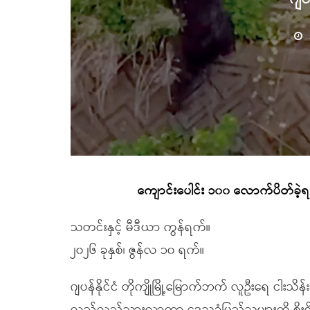
ကျောင်းပေါင်း ၁၀၀ လောက်ပိတ်ခဲ့ရသည
သတင်းနှင့် မီဒီယာ ကွန်ရက်။
၂၀၂၆ ခုနှစ်၊ ဇွန်လ ၁၀ ရက်။
ဂျပန်နိုင်ငံ တိုကျိုမြို့မြောက်ဘက် လူဦးရေ ငါးသိန