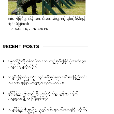
စစ်မက်ဖြစ်ပွားချိန် အကျပ်အတည်းများကို ရင်ဆိုင်နိုင်ရန်
ထိုင်ဝမ်ပြင်ဆင်
—
AUGUST 6, 2026 3:56 PM
RECENT POSTS
မြောက်ဦးကို စစ်တပ်က လေယာဉ်အုပ်စုဖြင့် ဗုံးအလုံး ၃၀
ကျော် ကြဲချတိုက်ခိုက်
ကချင်မြောက်ဖျားပိုင်းတွင် စစ်အုပ်စုက အင်အားဖြည့်တင်း
ကာ စစ်ရေးပြင်ဆင်မှုများ လုပ်ဆောင်နေ
ရခိုင်ပြည် မြေပုံတွင် မိုးဆက်တိုက်ရွာသွန်းမှုကြောင့်
ကျေးရွာအချို့ ရေကြီးနစ်မြုပ်
ကချင်ပြည် မြို့နယ် ၅ ခုတွင် စစ်ရေးတင်းမာနေပြီး တိုက်ပွဲ