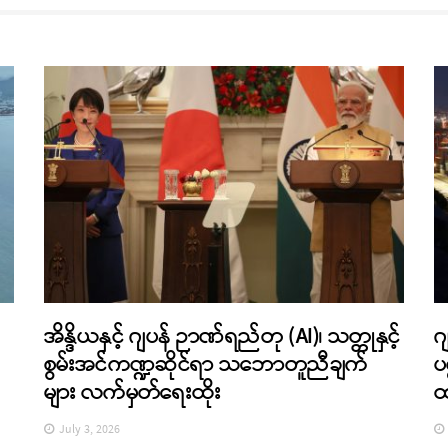
အိန္ဒိယနှင့် ဂျပန် ဉာဏ်ရည်တု (AI)၊ သတ္တုနှင့်
ဂ
စွမ်းအင်ကဏ္ဍဆိုင်ရာ သဘောတူညီချက်
ပ
များ လက်မှတ်ရေးထိုး
ထ
July 3, 2026