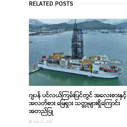
RELATED POSTS
ဂျပန် ပင်လယ်ကြမ်းပြင်တွင် အလေးစားနှင့်
အလတ်စား မြေရှား သတ္တုများရှိကြောင်း
အတည်ပြု
July 27, 2026